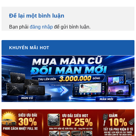
Để lại một bình luận
Bạn phải
đăng nhập
để gửi bình luận.
KHUYẾN MÃI HOT