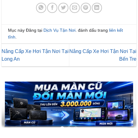
Mục này Đăng tại
Dịch Vụ Tận Nơi
. đánh dấu trang
liên kết
tĩnh
.
Nâng Cấp Xe Hơi Tận Nơi Tại
Nâng Cấp Xe Hơi Tận Nơi Tại
Long An
Bến Tre