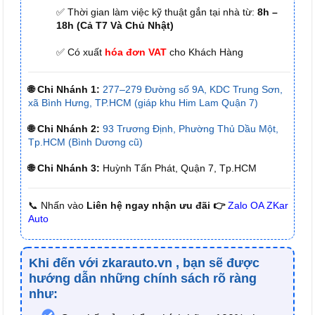
✅ Thời gian làm việc kỹ thuật gắn tại nhà từ:
8h –
18h (Cả T7 Và Chủ Nhật)
✅ Có xuất
hóa đơn VAT
cho Khách Hàng
🌐 Chi Nhánh 1:
277–279 Đường số 9A, KDC Trung Sơn,
xã Bình Hưng, TP.HCM (giáp khu Him Lam Quận 7)
🌐 Chi Nhánh 2:
93 Trương Định, Phường Thủ Dầu Một,
Tp.HCM (Bình Dương cũ)
🌐 Chi Nhánh 3:
Huỳnh Tấn Phát, Quận 7, Tp.HCM
📞 Nhấn vào
Liên hệ ngay nhận ưu đãi 👉
Zalo OA ZKar
Auto
Khi đến với
zkarauto.vn
, bạn sẽ được
hướng dẫn những chính sách rõ ràng
như: