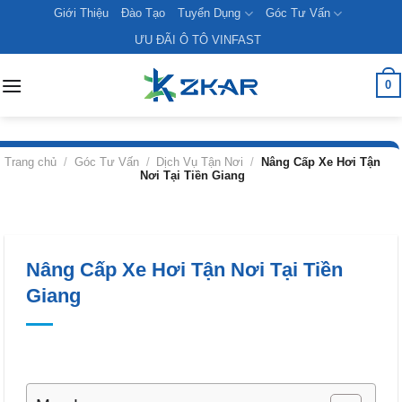
Skip
Giới Thiệu
Đào Tạo
Tuyển Dụng
Góc Tư Vấn
to
ƯU ĐÃI Ô TÔ VINFAST
content
0
Trang chủ
/
Góc Tư Vấn
/
Dịch Vụ Tận Nơi
/
Nâng Cấp Xe Hơi Tận
Nơi Tại Tiền Giang
Nâng Cấp Xe Hơi Tận Nơi Tại Tiền
Giang