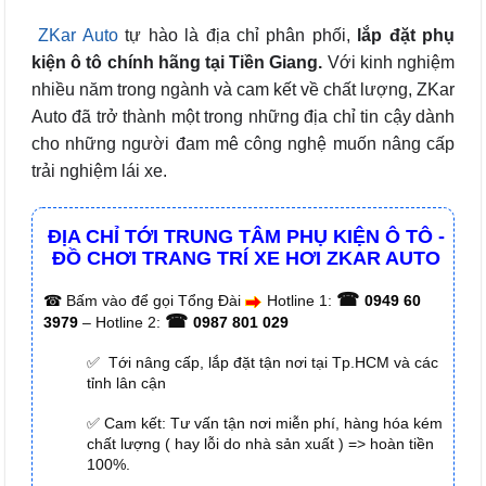
ZKar Auto
tự hào
là địa chỉ phân phối,
lắp đặt phụ
kiện ô tô chính hãng tại Tiền Giang.
Với kinh nghiệm
nhiều năm trong ngành và cam kết về chất lượng, ZKar
Auto đã trở thành một trong những địa chỉ tin cậy dành
cho những người đam mê công nghệ muốn nâng cấp
trải nghiệm lái xe.
ĐỊA CHỈ TỚI TRUNG TÂM PHỤ KIỆN Ô TÔ -
ĐỒ CHƠI TRANG TRÍ XE HƠI ZKAR AUTO
☎
☎
Bấm vào để gọi Tổng Đài
Hotline 1:
0949 60
☎
3979
– Hotline 2:
0987 801 029
✅ Tới nâng cấp, lắp đặt tận nơi tại Tp.HCM và các
tỉnh lân cận
✅ Cam kết: Tư vấn tận nơi miễn phí, hàng hóa kém
chất lượng ( hay lỗi do nhà sản xuất ) => hoàn tiền
100%.