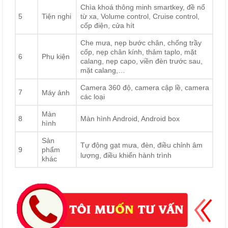
Chìa khoá thông minh smartkey, đề nổ
5
Tiện nghi
từ xa, Volume control, Cruise control,
cốp điện, cửa hít
Che mưa, nẹp bước chân, chống trầy
cốp, nẹp chân kính, thảm taplo, mặt
6
Phụ kiện
calang, nẹp capo, viền đèn trước sau,
mặt calang,…
Camera 360 độ, camera cập lề, camera
7
Máy ảnh
các loại
Màn
8
Màn hình Android, Android box
hình
Sản
Tự động gạt mưa, đèn, điều chỉnh âm
9
phẩm
lượng, điều khiển hành trình
khác