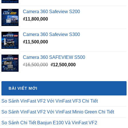
gốc
hiện
là:
tại
Camera 360 Safeview S200
₫16,500,000.
là:
₫
11,800,000
₫15,500,000.
Camera 360 Safeview S300
₫
11,500,000
Camera 360 SAFEVIEW S500
Giá
Giá
₫
16,500,000
₫
12,500,000
gốc
hiện
là:
tại
₫16,500,000.
là:
BÀI VIẾT MỚI
₫12,500,000.
So Sánh VinFast VF2 Với VinFast VF3 Chi Tiết
So Sánh VinFast VF2 Với VinFast Minio Green Chi Tiết
So Sánh Chi Tiết Baojun E100 Và VinFast VF2