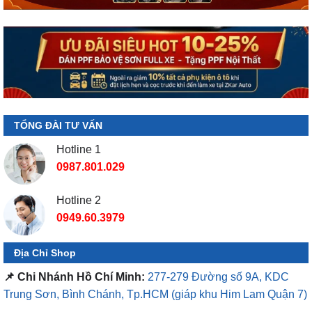
TỔNG ĐÀI TƯ VẤN
Hotline 1
0987.801.029
Hotline 2
0949.60.3979
Địa Chỉ Shop
📌 Chi Nhánh Hồ Chí Minh:
277-279 Đường số 9A, KDC
Trung Sơn, Bình Chánh, Tp.HCM
(giáp khu Him Lam Quận 7)