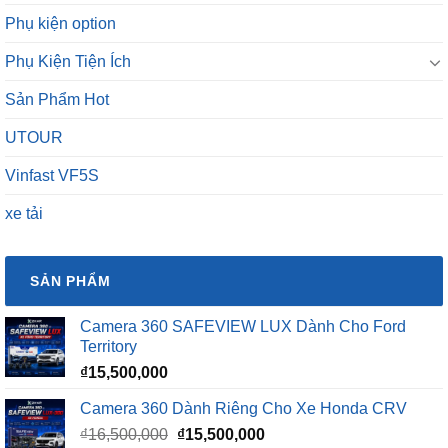
Phụ kiện option
Phụ Kiện Tiện Ích
Sản Phẩm Hot
UTOUR
Vinfast VF5S
xe tải
SẢN PHẨM
Camera 360 SAFEVIEW LUX Dành Cho Ford
Territory
₫
15,500,000
Camera 360 Dành Riêng Cho Xe Honda CRV
Giá
Giá
₫
16,500,000
₫
15,500,000