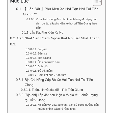
Mục Lục
【 Lắp Đặt 】Phụ Kiện Xe Hơi Tận Nơi Tại Tiền
Giang ™
ZKar Auto mang đến cho khách hàng đa dạng các
dịch vụ lắp đặt phụ kiện xe hơi tại Tiền Giang, bao
gồm:
Lắp Đặt Phụ Kiện Xe Hơi
Cập Nhật Sản Phẩm Ngoại thất Nổi Bật Nhất Tháng
Bodykit
Đèm xe
Mặt galang
Ốp cản trước sau
Đuôi gió
Độ pô, mâm
Cam kết của ZKar Auto
Địa Chỉ Nâng Cấp Độ Xe Hơi Tận Nơi Tại Tiền
Giang
Thông tin về địa điểm tỉnh Tiền Giang
[Địa chỉ] Lắp đặt phụ kiện ô tô giá rẻ – chất lượng
tại Tiền Giang
Khi đến với zkarauto.vn , bạn sẽ được hướng dẫn
những chính sách rõ ràng như: