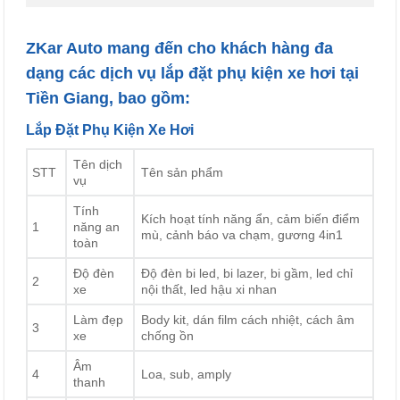
ZKar Auto mang đến cho khách hàng đa
dạng các
dịch vụ lắp đặt phụ kiện xe hơi tại
Tiền Giang
, bao gồm:
Lắp Đặt Phụ Kiện Xe Hơi
Tên dịch
STT
Tên sản phẩm
vụ
Tính
Kích hoạt tính năng ẩn, cảm biến điểm
1
năng an
mù, cảnh báo va chạm, gương 4in1
toàn
Độ đèn
Độ đèn bi led, bi lazer, bi gầm, led chỉ
2
xe
nội thất, led hậu xi nhan
Làm đẹp
Body kit, dán film cách nhiệt, cách âm
3
xe
chống ồn
Âm
4
Loa, sub, amply
thanh