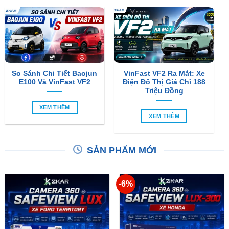
So Sánh Chi Tiết Baojun
VinFast VF2 Ra Mắt: Xe
E100 Và VinFast VF2
Điện Đô Thị Giá Chỉ 188
Triệu Đồng
XEM THÊM
XEM THÊM
SẢN PHẨM MỚI
-6%