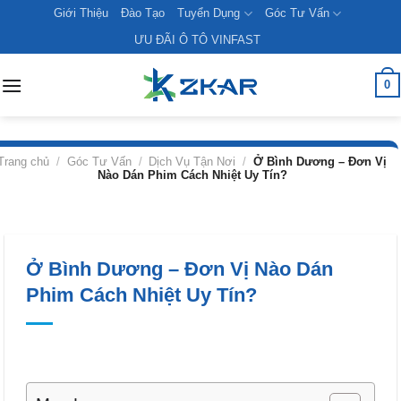
Skip
Giới Thiệu
Đào Tạo
Tuyển Dụng
Góc Tư Vấn
to
ƯU ĐÃI Ô TÔ VINFAST
content
0
Trang chủ
/
Góc Tư Vấn
/
Dịch Vụ Tận Nơi
/
Ở Bình Dương – Đơn Vị
Nào Dán Phim Cách Nhiệt Uy Tín?
Ở Bình Dương – Đơn Vị Nào Dán
Phim Cách Nhiệt Uy Tín?