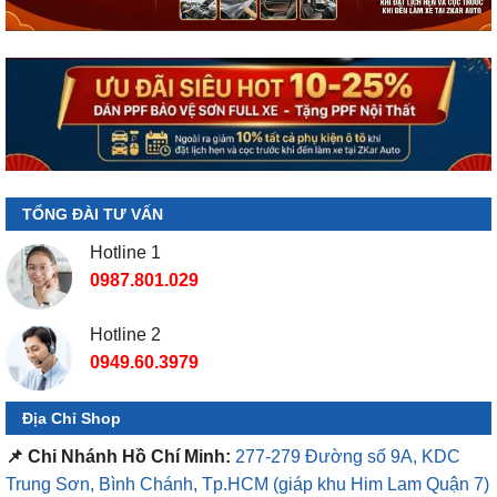
TỔNG ĐÀI TƯ VẤN
Hotline 1
0987.801.029
Hotline 2
0949.60.3979
Địa Chỉ Shop
📌 Chi Nhánh Hồ Chí Minh:
277-279 Đường số 9A, KDC
Trung Sơn, Bình Chánh, Tp.HCM
(giáp khu Him Lam Quận 7)