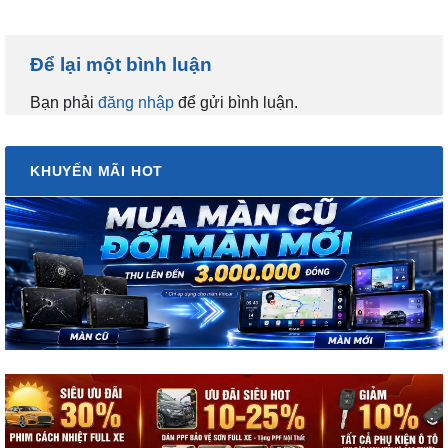
Để lại một bình luận
Bạn phải
đăng nhập
để gửi bình luận.
KHUYẾN MÃI HOT