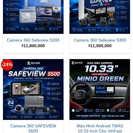
Camera 360 Safeview S200
Camera 360 Safeview S300
₫
11,800,000
₫
11,500,000
-24%
Camera 360 SAFEVIEW
Màn Hình Android TMAS
S500
10.33 Inch Cho VinFast