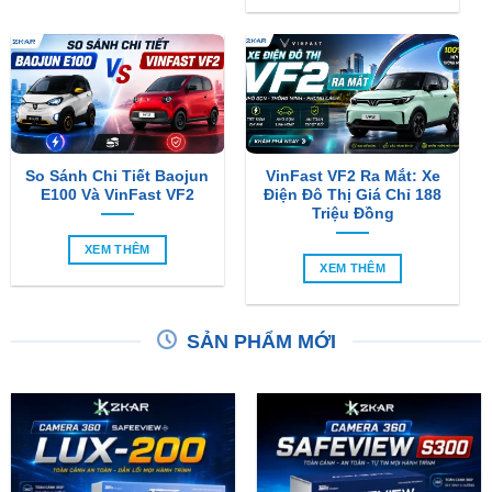
So Sánh Chi Tiết Baojun
VinFast VF2 Ra Mắt: Xe
E100 Và VinFast VF2
Điện Đô Thị Giá Chỉ 188
Triệu Đồng
XEM THÊM
XEM THÊM
SẢN PHẨM MỚI