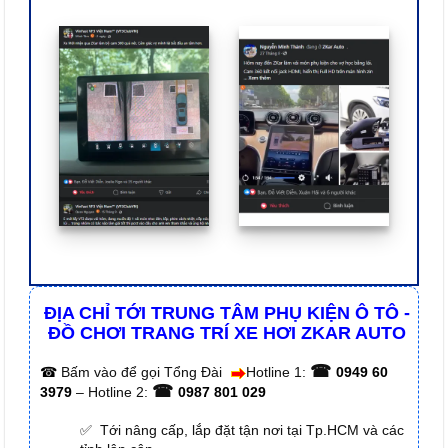
ĐỊA CHỈ TỚI TRUNG TÂM PHỤ KIỆN Ô TÔ -
ĐỒ CHƠI TRANG TRÍ XE HƠI ZKAR AUTO
☎
☎
Bấm vào để gọi Tổng Đài
Hotline 1:
0949 60
☎
3979
– Hotline 2:
0987 801 029
✅ Tới nâng cấp, lắp đặt tận nơi tại Tp.HCM và các