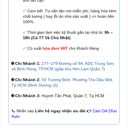
tỉnh lân cận
✅ Cam kết: Tư vấn tận nơi miễn phí, hàng hóa kém
chất lượng ( hay lỗi do nhà sản xuất ) => hoàn tiền
100%.
✅ Thời gian làm việc kỹ thuật gắn tại nhà từ:
8h –
18h (Cả T7 Và Chủ Nhật)
✅ Có xuất
hóa đơn VAT
cho Khách Hàng
🌐 Chi Nhánh 1:
277–279 Đường số 9A, KDC Trung Sơn,
xã Bình Hưng, TP.HCM (giáp khu Him Lam Quận 7)
🌐 Chi Nhánh 2:
93 Trương Định, Phường Thủ Dầu Một,
Tp.HCM (Bình Dương cũ)
🌐 Chi Nhánh 3:
Huỳnh Tấn Phát, Quận 7, Tp.HCM
📞 Nhấn vào
Liên hệ ngay nhận ưu đãi 👉
Zalo OA ZKar
Auto