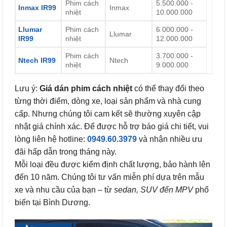
Phim cách
5.500.000 -
Inmax IR99
Inmax
nhiệt
10.000.000
Llumar
Phim cách
6.000.000 -
Llumar
IR99
nhiệt
12.000.000
Phim cách
3.700.000 -
Ntech IR99
Ntech
nhiệt
9.000.000
Lưu ý:
Giá dán phim cách nhiệt
có thể thay đổi theo
từng thời điểm, dòng xe, loại sản phẩm và nhà cung
cấp. Nhưng chúng tôi cam kết sẽ thường xuyên cập
nhật giá chính xác. Để được hỗ trợ báo giá chi tiết, vui
lòng liên hệ hotline:
0949.60.3979
và nhận nhiều ưu
đãi hấp dẫn trong tháng này.
Mỗi loại đều được kiểm định chất lượng, bảo hành lên
đến 10 năm. Chúng tôi tư vấn miễn phí dựa trên mẫu
xe và nhu cầu của bạn – từ
sedan, SUV đến MPV
phổ
biến tại Bình Dương.