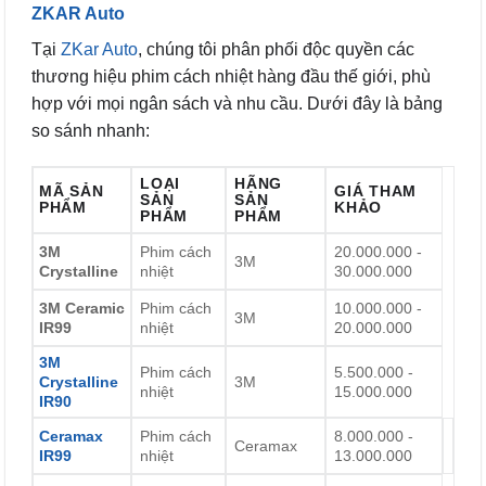
ZKAR Auto
Tại
ZKar Auto
, chúng tôi phân phối độc quyền các
thương hiệu phim cách nhiệt hàng đầu thế giới, phù
hợp với mọi ngân sách và nhu cầu. Dưới đây là bảng
so sánh nhanh:
LOẠI
HÃNG
MÃ SẢN
GIÁ THAM
SẢN
SẢN
PHẨM
KHẢO
PHẨM
PHẨM
3M
Phim cách
20.000.000 -
3M
Crystalline
nhiệt
30.000.000
3M Ceramic
Phim cách
10.000.000 -
3M
IR99
nhiệt
20.000.000
3M
Phim cách
5.500.000 -
Crystalline
3M
nhiệt
15.000.000
IR90
Ceramax
Phim cách
8.000.000 -
Ceramax
IR99
nhiệt
13.000.000