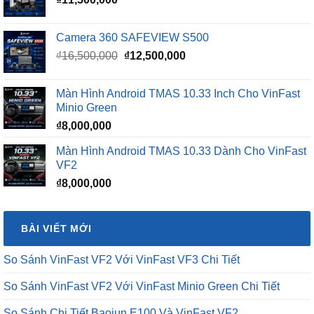
Camera 360 SAFEVIEW S500
Giá
Giá
₫
16,500,000
₫
12,500,000
gốc
hiện
là:
tại
Màn Hình Android TMAS 10.33 Inch Cho VinFast
₫16,500,000.
là:
Minio Green
₫12,500,000.
₫
8,000,000
Màn Hình Android TMAS 10.33 Dành Cho VinFast
VF2
₫
8,000,000
BÀI VIẾT MỚI
So Sánh VinFast VF2 Với VinFast VF3 Chi Tiết
So Sánh VinFast VF2 Với VinFast Minio Green Chi Tiết
So Sánh Chi Tiết Baojun E100 Và VinFast VF2