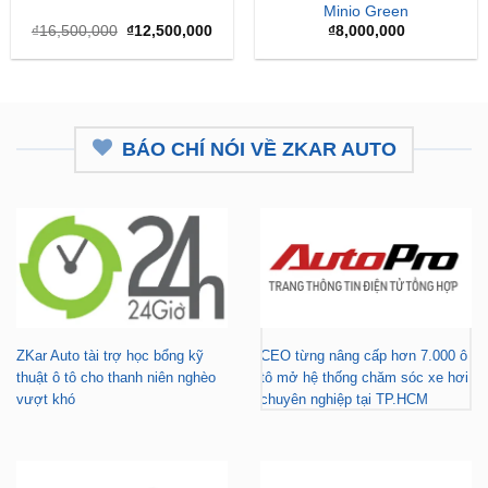
Minio Green
Giá
Giá
₫
16,500,000
₫
12,500,000
₫
8,000,000
gốc
hiện
là:
tại
₫16,500,000.
là:
₫12,500,000.
BÁO CHÍ NÓI VỀ ZKAR AUTO
ZKar Auto tài trợ học bổng kỹ
CEO từng nâng cấp hơn 7.000 ô
thuật ô tô cho thanh niên nghèo
tô mở hệ thống chăm sóc xe hơi
vượt khó
chuyên nghiệp tại TP.HCM