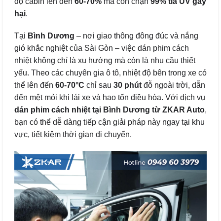
độ cabin lên đến
60-70%
mà còn chặn
99% tia UV gây
hại
.
Tại
Bình Dương
– nơi giao thông đông đúc và nắng
gió khắc nghiệt của Sài Gòn – việc dán phim cách
nhiệt không chỉ là xu hướng mà còn là nhu cầu thiết
yếu. Theo các chuyên gia ô tô, nhiệt độ bên trong xe có
thể lên đến
60-70°C
chỉ sau
30 phút
đỗ ngoài trời, dẫn
đến mệt mỏi khi lái xe và hao tốn điều hòa. Với dịch vụ
dán phim cách nhiệt tại Bình Dương từ ZKAR Auto
,
bạn có thể dễ dàng tiếp cận giải pháp này ngay tại khu
vực, tiết kiệm thời gian di chuyển.