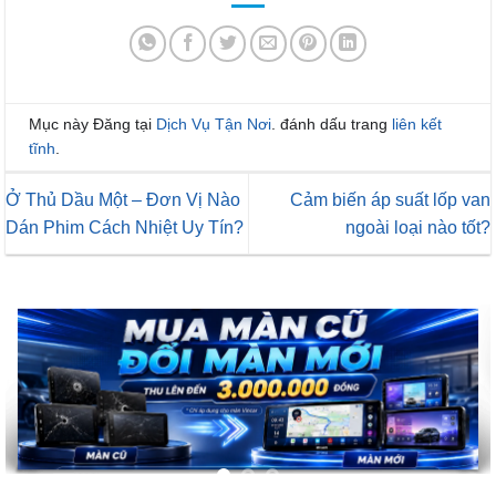
Mục này Đăng tại
Dịch Vụ Tận Nơi
. đánh dấu trang
liên kết
tĩnh
.
Ở Thủ Dầu Một – Đơn Vị Nào
Cảm biến áp suất lốp van
Dán Phim Cách Nhiệt Uy Tín?
ngoài loại nào tốt?