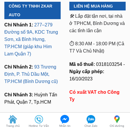
CÔNG TY TNHH ZKAR
LIÊN HỆ MUA HÀNG
AUTO
🛠️
Lắp đặt tận nơi, tại nhà
ở TPHCM, Bình Dương và
Chi Nhánh 1:
277–279
các tỉnh lân cận
Đường số 9A, KDC Trung
Sơn, xã Bình Hưng,
⏱️ 8:30 AM - 18:00 PM (Cả
TP.HCM (giáp khu Him
T7 Và Chủ Nhật)
Lam Quận 7)
Mã số thuế:
0318103254 -
Chi Nhánh 2:
93 Trương
Ngày cấp phép:
Định, P. Thủ Dầu Một,
16/10/2023
TP.HCM (Bình Dương cũ)
Có xuất VAT cho Công
Chi Nhánh 3:
Huỳnh Tấn
Ty
Phát, Quận 7, Tp.HCM
CHÍNH SÁCH MUA HÀNG
LIÊN HỆ TƯ VẤN
Trang chủ
Hotline Tư Vấn
Nhắn tin
Chat Zalo
Chỉ đường