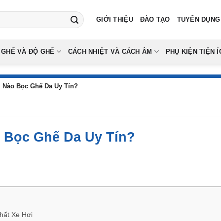
GIỚI THIỆU
ĐÀO TẠO
TUYỂN DỤNG
 GHẾ VÀ ĐỘ GHẾ
CÁCH NHIỆT VÀ CÁCH ÂM
PHỤ KIỆN TIỆN Í
 Nào Bọc Ghế Da Uy Tín?
 Bọc Ghế Da Uy Tín?
hất Xe Hơi