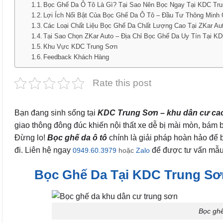
Bọc Ghế Da Ô Tô Là Gì? Tại Sao Nên Bọc Ngay Tại KDC Tr
Lợi Ích Nổi Bật Của Bọc Ghế Da Ô Tô – Đầu Tư Thông Minh
Các Loại Chất Liệu Bọc Ghế Da Chất Lượng Cao Tại ZKar Au
Tại Sao Chọn ZKar Auto – Địa Chỉ Bọc Ghế Da Uy Tín Tại K
Khu Vực KDC Trung Sơn
Feedback Khách Hàng
Rate this post
Bạn đang sinh sống tại
KDC Trung Sơn – khu dân cư ca
giao thông đông đúc khiến nội thất xe dễ bị mài mòn, bám
Đừng lo!
Bọc ghế da ô tô
chính là giải pháp hoàn hảo để 
đi. Liên hệ ngay
để được tư vấn mẫu 
0949.60.3979
hoặc
Zalo
Bọc Ghế Da Tại KDC Trung Sơn
Bọc ghế