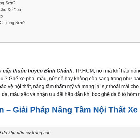
ung Sơn?
 Cho Xế Yêu
to
DC Trung Sơn?
o cấp thuộc huyện Bình Chánh
, TP.HCM, nơi mà khí hậu nón
 bụi? Ghế xe phai màu, nứt nẻ hay không còn sang trọng như b
bảo vệ nội thất, nâng tầm thẩm mỹ và mang lại sự thoải mái ch
da, màu sắc và nhận ưu đãi hấp dẫn khi bọc ghế da ô tô hôm 
 – Giải Pháp Nâng Tầm Nội Thất Xe
 da khu dân cư trung sơn