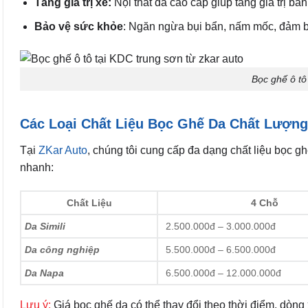
Tăng giá trị xe:
Nội thất da cao cấp giúp tăng giá trị bá
Bảo vệ sức khỏe
: Ngăn ngừa bụi bẩn, nấm mốc, đảm b
Bọc ghế ô tô
Các Loại Chất Liệu Bọc Ghế Da Chất Lượng
Tại
ZKar Auto
, chúng tôi cung cấp đa dạng chất liệu bọc 
nhanh:
Chất Liệu
4 Chỗ
Da Simili
2.500.000đ – 3.000.000đ
Da công nghiệp
5.500.000đ – 6.500.000đ
Da Napa
6.500.000đ – 12.000.000đ
Lưu ý:
Giá bọc ghế da có thể thay đổi theo thời điểm, dòng