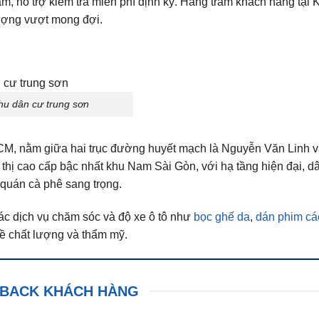
, hỗ trợ kiểm tra miễn phí định kỳ. Hàng trăm khách hàng tại
ượng vượt mong đợi.
hu dân cư trung sơn
CM, nằm giữa hai trục đường huyết mạch là Nguyễn Văn Linh v
 thị cao cấp bậc nhất khu Nam Sài Gòn, với hạ tầng hiện đại, 
 quán cà phê sang trọng.
các dịch vụ chăm sóc và độ xe ô tô như
bọc ghế da
,
dán phim cá
về chất lượng và thẩm mỹ.
BACK KHÁCH HÀNG