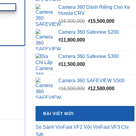
Camera 360 Dành Riêng Cho Xe
Honda CRV
Giá
Giá
₫
16,500,000
₫
15,500,000
gốc
hiện
Camera 360 Safeview S200
là:
tại
₫
11,800,000
₫16,500,000.
là:
₫15,500,0
Camera 360 Safeview S300
₫
11,500,000
Camera 360 SAFEVIEW S500
Giá
Giá
₫
16,500,000
₫
12,500,000
gốc
hiện
là:
tại
₫16,500,000.
là:
BÀI VIẾT MỚI
₫12,500,0
So Sánh VinFast VF2 Với VinFast VF3 Chi
Tiết