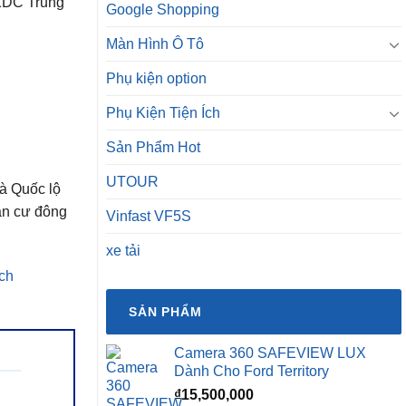
 KDC Trung
Google Shopping
Màn Hình Ô Tô
Phụ kiện option
Phụ Kiện Tiện Ích
Sản Phẩm Hot
UTOUR
à Quốc lộ
dân cư đông
Vinfast VF5S
xe tải
ch
SẢN PHẨM
Camera 360 SAFEVIEW LUX
Dành Cho Ford Territory
₫
15,500,000