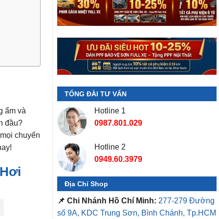
TỔNG ĐÀI TƯ VẤN
g ẩm và
Hotline 1
an đầu?
0987.801.029
o mọi chuyến
Hotline 2
nay!
0949.60.3979
 Hơi
Địa Chỉ Shop
📌 Chi Nhánh Hồ Chí Minh:
277-279 Đường
số 9A, KDC Trung Sơn, Bình Chánh, Tp.HCM