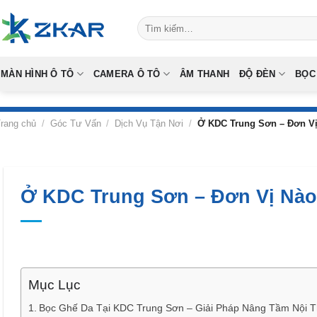
Skip
Tìm
to
kiếm:
content
MÀN HÌNH Ô TÔ
CAMERA Ô TÔ
ÂM THANH
ĐỘ ĐÈN
BỌC
rang chủ
/
Góc Tư Vấn
/
Dịch Vụ Tận Nơi
/
Ở KDC Trung Sơn – Đơn Vị
Ở KDC Trung Sơn – Đơn Vị Nào
Mục Lục
Bọc Ghế Da Tại KDC Trung Sơn – Giải Pháp Nâng Tầm Nội T