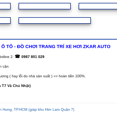
 Ô TÔ - ĐỒ CHƠI TRANG TRÍ XE HƠI ZKAR AUTO
☎
otline 2:
0987 801 029
ân cận
ợng ( hay lỗi do nhà sản xuất ) => hoàn tiền 100%.
ả T7 Và Chủ Nhật)
h Hưng, TP.HCM (giáp khu Him Lam Quận 7)