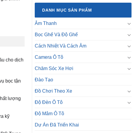
DANH MỤC SẢN PHẨM
Âm Thanh
Bọc Ghế Và Độ Ghế
Cách Nhiệt Và Cách Âm
Camera Ô Tô
ầu cho dịch
Chăm Sóc Xe Hơi
Đào Tạo
vụ bọc tận
Đồ Chơi Theo Xe
chất lượng
Độ Đèn Ô Tô
Độ Mâm Ô Tô
ra kỹ
Dự Án Đã Triển Khai