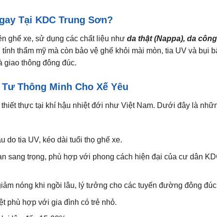
Ngay Tại KDC Trung Sơn?
lên ghế xe, sử dụng các chất liệu như
da thật (Nappa), da côn
g tính thẩm mỹ mà còn bảo vệ ghế khỏi mài mòn, tia UV và bụi 
à giao thông đông đúc.
u Tư Thông Minh Cho Xế Yêu
hiết thực tại khí hậu nhiệt đới như Việt Nam. Dưới đây là nhữn
do tia UV, kéo dài tuổi thọ ghế xe.
an sang trọng, phù hợp với phong cách hiện đại của cư dân K
giảm nóng khi ngồi lâu, lý tưởng cho các tuyến đường đông đúc
t phù hợp với gia đình có trẻ nhỏ.