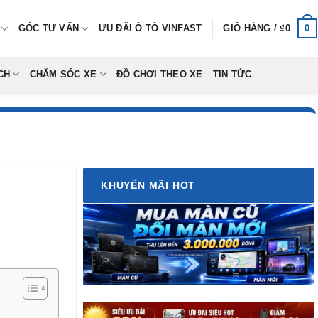
0
GÓC TƯ VẤN
ƯU ĐÃI Ô TÔ VINFAST
GIỎ HÀNG /
₫
0
CH
CHĂM SÓC XE
ĐỒ CHƠI THEO XE
TIN TỨC
KHUYẾN MÃI HOT