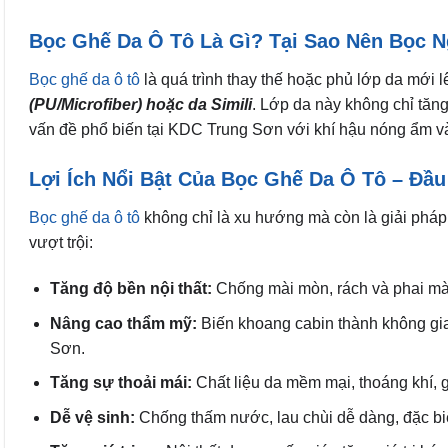
Bọc Ghế Da Ô Tô Là Gì? Tại Sao Nên Bọc 
Bọc ghế da ô tô
là quá trình thay thế hoặc phủ lớp da mới 
(PU/Microfiber) hoặc da Simili
. Lớp da này không chỉ tăn
vấn đề phổ biến tại KDC Trung Sơn với khí hậu nóng ẩm v
Lợi Ích Nổi Bật Của Bọc Ghế Da Ô Tô – Đầ
Bọc ghế da ô tô
không chỉ là xu hướng mà còn là giải pháp t
vượt trội:
Tăng độ bền nội thất:
Chống mài mòn, rách và phai màu 
Nâng cao thẩm mỹ:
Biến khoang cabin thành không gi
Sơn.
Tăng sự thoải mái:
Chất liệu da mềm mại, thoáng khí, 
Dễ vệ sinh:
Chống thấm nước, lau chùi dễ dàng, đặc biệ