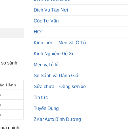
Dịch Vụ Tận Nơi
Góc Tư Vấn
HOT
Kiến thức – Mẹo vặt Ô Tô
Kinh Nghiệm Độ Xe
g so sánh
Mẹo vặt ô tô
So Sánh và Đánh Giá
ảo Hành
Sửa chữa – Đồng sơn xe
m
Tin tức
m
Tuyển Dụng
m
ZKar Auto Bình Dương
 giá chính