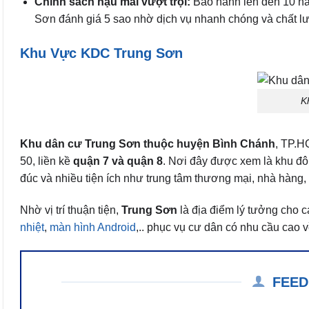
Chính sách hậu mãi vượt trội:
Bảo hành lên đến 10 năm
Sơn đánh giá 5 sao nhờ dịch vụ nhanh chóng và chất l
Khu Vực KDC Trung Sơn
K
Khu dân cư Trung Sơn thuộc huyện Bình Chánh
, TP.H
50, liền kề
quận 7 và quận 8
. Nơi đây được xem là khu đô
đúc và nhiều tiện ích như trung tâm thương mại, nhà hàng,
Nhờ vị trí thuận tiện,
Trung Sơn
là địa điểm lý tưởng cho 
nhiệt
,
màn hình Android
,.. phục vụ cư dân có nhu cầu cao 
FEED