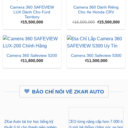
Camera 360 SAFEVIEW
Camera 360 Dành Riêng
LUX Dành Cho Ford
Cho Xe Honda CRV
Territory
Giá
Giá
₫
15,500,000
₫
16,500,000
₫
15,500,000
gốc
hiện
là:
tại
₫16,500,000.
là:
₫15,
Camera 360 Safeview S200
Camera 360 Safeview S300
₫
11,800,000
₫
11,500,000
BÁO CHÍ NÓI VỀ ZKAR AUTO
ZKar Auto tài trợ học bổng kỹ
CEO từng nâng cấp hơn 7.000 ô
thuật ô tô cho thanh niên nghèo
tô mở hệ thống chăm sóc xe hơi