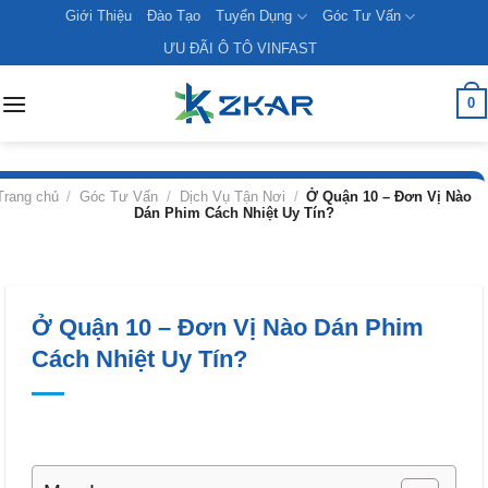
Skip
Giới Thiệu
Đào Tạo
Tuyển Dụng
Góc Tư Vấn
to
ƯU ĐÃI Ô TÔ VINFAST
content
0
Trang chủ
/
Góc Tư Vấn
/
Dịch Vụ Tận Nơi
/
Ở Quận 10 – Đơn Vị Nào
Dán Phim Cách Nhiệt Uy Tín?
Ở Quận 10 – Đơn Vị Nào Dán Phim
Cách Nhiệt Uy Tín?