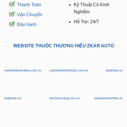
Thanh Toán
Kỹ Thuật Có Kinh
Nghiệm
Vận Chuyển
Hỗ Trợ: 24/7
Bảo hành
WEBSITE THUỘC THƯƠNG HIỆU ZKAR AUTO
manhinhandroidoto.com.vn
camerahanhtrinhoto.com.vn
dodenoto.vn
dogheoto.vn
dochoixesang.com.vn
phukienotovinfast.vn