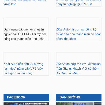
vượt khó
chuyên nghiệp tại TP.HCM
Gara nâng cấp xe hơi chuyên
ZKar Auto tài trợ học bổng kỹ
nghiệp tại TP.HCM - Tài trợ học
thuật ô tô cho thanh niên có hoàn
bổng cho thanh niên khó khăn
cảnh khó khăn
ZKar Auto dẫn đầu xu hướng
ZKar Auto hợp tác với Mitsubishi
“làm đẹp” nâng cấp VF3 “gây
Tiền Giang, khách Việt có thêm
bão” giới trẻ hiện nay
địa điểm lắp đặt...
FACEBOOK
DẪN ĐƯỜNG