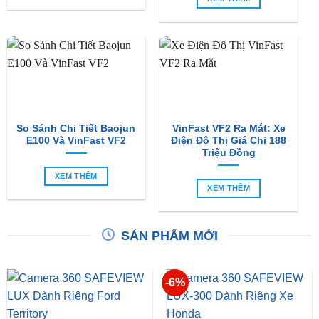
So Sánh Chi Tiết Baojun
VinFast VF2 Ra Mắt: Xe
E100 Và VinFast VF2
Điện Đô Thị Giá Chỉ 188
Triệu Đồng
XEM THÊM
XEM THÊM
SẢN PHẨM MỚI
-6%