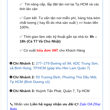
✅ Tới nâng cấp, lắp đặt tận nơi tại Tp.HCM và các
tỉnh lân cận
✅ Cam kết: Tư vấn tận nơi miễn phí, hàng hóa kém
chất lượng ( hay lỗi do nhà sản xuất ) => hoàn tiền
100%.
✅ Thời gian làm việc kỹ thuật gắn tại nhà từ:
8h –
18h (Cả T7 Và Chủ Nhật)
✅ Có xuất
hóa đơn VAT
cho Khách Hàng
🌐 Chi Nhánh 1:
277–279 Đường số 9A, KDC Trung Sơn,
xã Bình Hưng, TP.HCM (giáp khu Him Lam Quận 7)
🌐 Chi Nhánh 2:
93 Trương Định, Phường Thủ Dầu Một,
Tp.HCM (Bình Dương cũ)
🌐 Chi Nhánh 3:
Huỳnh Tấn Phát, Quận 7, Tp.HCM
📞 Nhấn vào
Liên hệ ngay nhận ưu đãi 👉
Zalo OA ZKar
Auto