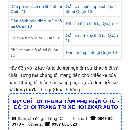
Dán phim cách nhiệt ô tô tại
Gắn cảm biến áp suất lốp ô
Quận 10
tô tại Quận 10
Gắn cảnh báo điểm mù ô tô
Độ cốp điện ô tô tại Quận 10
tại Quận 10
Gắn smart key ô tô tại Quận
Độ cửa hít ô tô tại Quận 10
10
Phủ ceramic ô tô tại Quận
Đánh bóng ô tô tại Quận 10
10
Hãy đến với ZKar Auto để trải nghiệm sự khác biệt và
chất lượng mà chúng tôi mang đến cho chiếc xe của
bạn. Chúng tôi luôn sẵn sàng phục vụ và đem đến sự
hài lòng tối đa cho quý khách hàng.
ĐỊA CHỈ TỚI TRUNG TÂM PHỤ KIỆN Ô TÔ -
ĐỒ CHƠI TRANG TRÍ XE HƠI ZKAR AUTO
☎
☎
Bấm vào để gọi Tổng Đài
Hotline 1:
0949 60
☎
3979
– Hotline 2:
0987 801 029