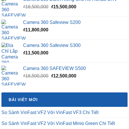
Giá
Giá
₫
16,500,000
₫
15,500,000
gốc
hiện
là:
tại
Camera 360 Safeview S200
₫16,500,000.
là:
₫
11,800,000
₫15,500,000.
Camera 360 Safeview S300
₫
11,500,000
Camera 360 SAFEVIEW S500
Giá
Giá
₫
16,500,000
₫
12,500,000
gốc
hiện
là:
tại
₫16,500,000.
là:
BÀI VIẾT MỚI
₫12,500,000.
So Sánh VinFast VF2 Với VinFast VF3 Chi Tiết
So Sánh VinFast VF2 Với VinFast Minio Green Chi Tiết