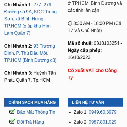
ở TPHCM, Bình Dương và
Chi Nhánh 1:
277–279
các tỉnh lân cận
Đường số 9A, KDC Trung
Sơn, xã Bình Hưng,
⏱️ 8:30 AM - 18:00 PM (Cả
TP.HCM (giáp khu Him
T7 Và Chủ Nhật)
Lam Quận 7)
Mã số thuế:
0318103254 -
Chi Nhánh 2:
93 Trương
Ngày cấp phép:
Định, P. Thủ Dầu Một,
16/10/2023
TP.HCM (Bình Dương cũ)
Có xuất VAT cho Công
Chi Nhánh 3:
Huỳnh Tấn
Ty
Phát, Quận 7, Tp.HCM
CHÍNH SÁCH MUA HÀNG
LIÊN HỆ TƯ VẤN
Bảo Mật Thông Tin
Zalo 1:
0949.60.3979
Đổi Trả Hàng
Zalo 2:
0987.801.029