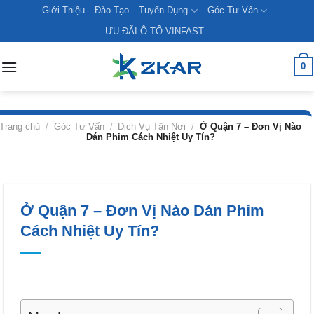
Skip
Giới Thiệu
Đào Tạo
Tuyển Dụng
Góc Tư Vấn
to
ƯU ĐÃI Ô TÔ VINFAST
content
0
Trang chủ
/
Góc Tư Vấn
/
Dịch Vụ Tận Nơi
/
Ở Quận 7 – Đơn Vị Nào
Dán Phim Cách Nhiệt Uy Tín?
Ở Quận 7 – Đơn Vị Nào Dán Phim
Cách Nhiệt Uy Tín?