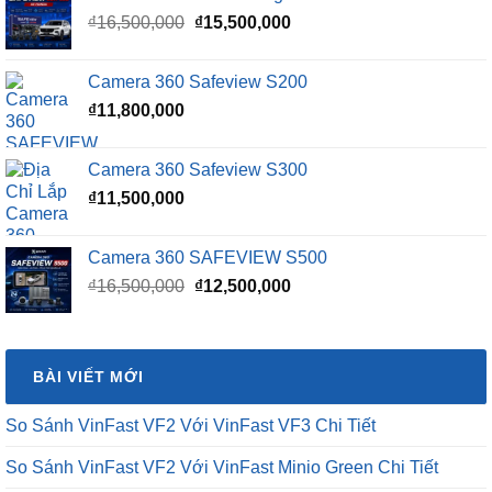
Giá
Giá
₫
16,500,000
₫
15,500,000
gốc
hiện
là:
tại
Camera 360 Safeview S200
₫16,500,000.
là:
₫
11,800,000
₫15,500,000.
Camera 360 Safeview S300
₫
11,500,000
Camera 360 SAFEVIEW S500
Giá
Giá
₫
16,500,000
₫
12,500,000
gốc
hiện
là:
tại
₫16,500,000.
là:
BÀI VIẾT MỚI
₫12,500,000.
So Sánh VinFast VF2 Với VinFast VF3 Chi Tiết
So Sánh VinFast VF2 Với VinFast Minio Green Chi Tiết