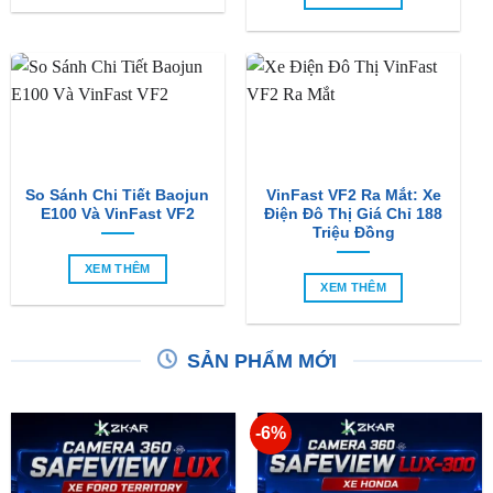
So Sánh Chi Tiết Baojun
VinFast VF2 Ra Mắt: Xe
E100 Và VinFast VF2
Điện Đô Thị Giá Chỉ 188
Triệu Đồng
XEM THÊM
XEM THÊM
SẢN PHẨM MỚI
-6%