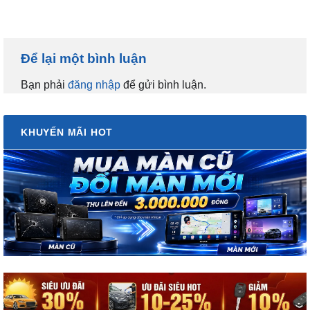
Để lại một bình luận
Bạn phải
đăng nhập
để gửi bình luận.
KHUYẾN MÃI HOT