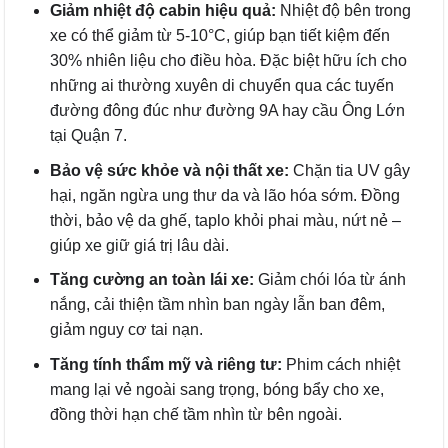
Giảm nhiệt độ cabin hiệu quả:
Nhiệt độ bên trong
xe có thể giảm từ 5-10°C, giúp bạn tiết kiệm đến
30% nhiên liệu cho điều hòa. Đặc biệt hữu ích cho
những ai thường xuyên di chuyển qua các tuyến
đường đông đúc như đường 9A hay cầu Ông Lớn
tại Quận 7.
Bảo vệ sức khỏe và nội thất xe:
Chặn tia UV gây
hại, ngăn ngừa ung thư da và lão hóa sớm. Đồng
thời, bảo vệ da ghế, taplo khỏi phai màu, nứt nẻ –
giúp xe giữ giá trị lâu dài.
Tăng cường an toàn lái xe:
Giảm chói lóa từ ánh
nắng, cải thiện tầm nhìn ban ngày lẫn ban đêm,
giảm nguy cơ tai nạn.
Tăng tính thẩm mỹ và riêng tư:
Phim cách nhiệt
mang lại vẻ ngoài sang trọng, bóng bẩy cho xe,
đồng thời hạn chế tầm nhìn từ bên ngoài.