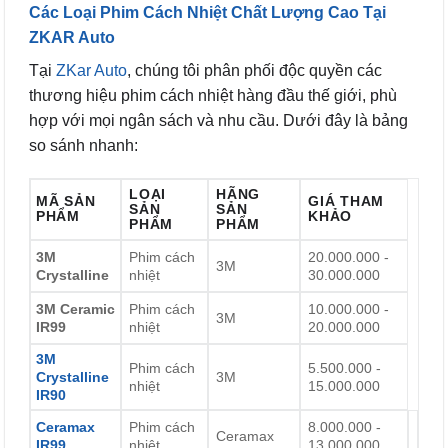
Các Loại Phim Cách Nhiệt Chất Lượng Cao Tại
ZKAR Auto
Tại
ZKar Auto
, chúng tôi phân phối độc quyền các
thương hiệu phim cách nhiệt hàng đầu thế giới, phù
hợp với mọi ngân sách và nhu cầu. Dưới đây là bảng
so sánh nhanh:
LOẠI
HÃNG
MÃ SẢN
GIÁ THAM
SẢN
SẢN
PHẨM
KHẢO
PHẨM
PHẨM
3M
Phim cách
20.000.000 -
3M
Crystalline
nhiệt
30.000.000
3M Ceramic
Phim cách
10.000.000 -
3M
IR99
nhiệt
20.000.000
3M
Phim cách
5.500.000 -
Crystalline
3M
nhiệt
15.000.000
IR90
Ceramax
Phim cách
8.000.000 -
Ceramax
IR99
nhiệt
13.000.000