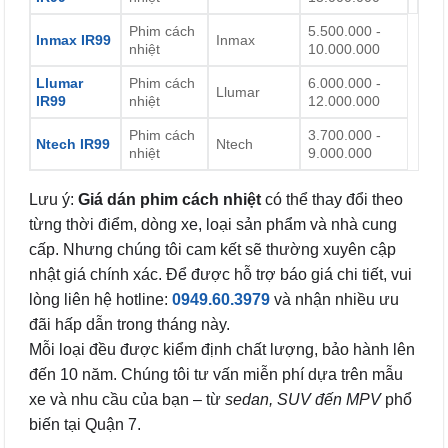
Phim cách
5.500.000 -
Inmax IR99
Inmax
nhiệt
10.000.000
Llumar
Phim cách
6.000.000 -
Llumar
IR99
nhiệt
12.000.000
Phim cách
3.700.000 -
Ntech IR99
Ntech
nhiệt
9.000.000
Lưu ý:
Giá dán phim cách nhiệt
có thể thay đổi theo
từng thời điểm, dòng xe, loại sản phẩm và nhà cung
cấp. Nhưng chúng tôi cam kết sẽ thường xuyên cập
nhật giá chính xác. Để được hỗ trợ báo giá chi tiết, vui
lòng liên hệ hotline:
0949.60.3979
và nhận nhiều ưu
đãi hấp dẫn trong tháng này.
Mỗi loại đều được kiểm định chất lượng, bảo hành lên
đến 10 năm. Chúng tôi tư vấn miễn phí dựa trên mẫu
xe và nhu cầu của bạn – từ
sedan, SUV đến MPV
phổ
biến tại Quận 7.