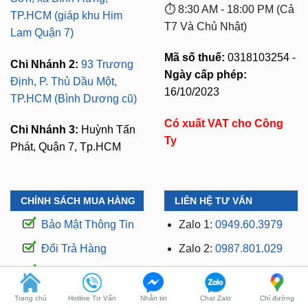
⏱️ 8:30 AM - 18:00 PM (Cả
TP.HCM (giáp khu Him
T7 Và Chủ Nhật)
Lam Quận 7)
Mã số thuế:
0318103254 -
Chi Nhánh 2:
93 Trương
Ngày cấp phép:
Định, P. Thủ Dầu Một,
16/10/2023
TP.HCM (Bình Dương cũ)
Có xuất VAT cho Công
Chi Nhánh 3:
Huỳnh Tấn
Ty
Phát, Quận 7, Tp.HCM
CHÍNH SÁCH MUA HÀNG
LIÊN HỆ TƯ VẤN
Bảo Mật Thông Tin
Zalo 1:
0949.60.3979
Đổi Trả Hàng
Zalo 2:
0987.801.029
Thanh Toán
Kỹ Thuật Có Kinh
Nghiệm
Vận Chuyển
Trang chủ
Hotline Tư Vấn
Nhắn tin
Chat Zalo
Chỉ đường