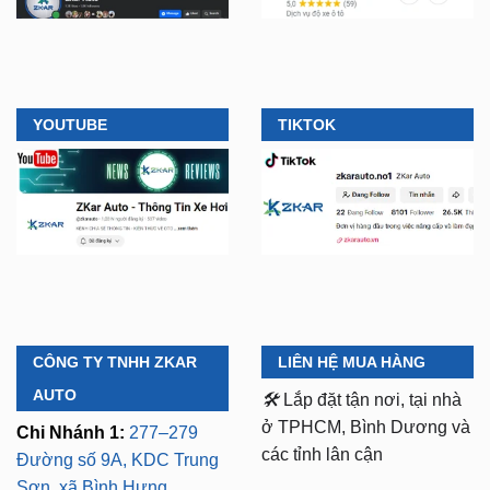
YOUTUBE
TIKTOK
CÔNG TY TNHH ZKAR
LIÊN HỆ MUA HÀNG
AUTO
🛠️
Lắp đặt tận nơi, tại nhà
ở TPHCM, Bình Dương và
Chi Nhánh 1:
277–279
các tỉnh lân cận
Đường số 9A, KDC Trung
Sơn, xã Bình Hưng,