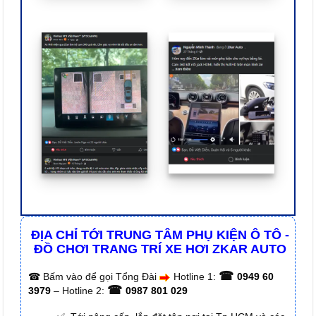
ĐỊA CHỈ TỚI TRUNG TÂM PHỤ KIỆN Ô TÔ -
ĐỒ CHƠI TRANG TRÍ XE HƠI ZKAR AUTO
☎
☎
Bấm vào để gọi Tổng Đài
Hotline 1:
0949 60
☎
3979
– Hotline 2:
0987 801 029