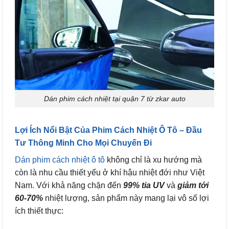
Dán phim cách nhiệt tại quận 7 từ zkar auto
Lợi Ích Nổi Bật Của Phim Cách Nhiệt Ô Tô – Đầu
Tư Thông Minh Cho Mọi Chuyến Đi
Dán phim cách nhiệt ô tô
không chỉ là xu hướng mà
còn là nhu cầu thiết yếu ở khí hậu nhiệt đới như Việt
Nam. Với khả năng chặn đến
99% tia UV
và
giảm tới
60-70%
nhiệt lượng, sản phẩm này mang lại vô số lợi
ích thiết thực: