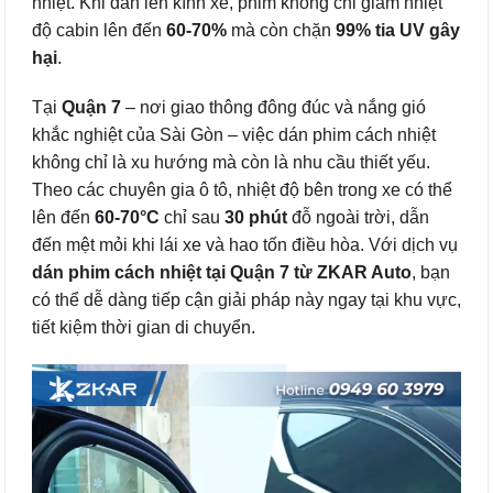
nhiệt. Khi dán lên kính xe, phim không chỉ giảm nhiệt
độ cabin lên đến
60-70%
mà còn chặn
99% tia UV gây
hại
.
Tại
Quận 7
– nơi giao thông đông đúc và nắng gió
khắc nghiệt của Sài Gòn – việc dán phim cách nhiệt
không chỉ là xu hướng mà còn là nhu cầu thiết yếu.
Theo các chuyên gia ô tô, nhiệt độ bên trong xe có thể
lên đến
60-70°C
chỉ sau
30 phút
đỗ ngoài trời, dẫn
đến mệt mỏi khi lái xe và hao tốn điều hòa. Với dịch vụ
dán phim cách nhiệt tại Quận 7 từ ZKAR Auto
, bạn
có thể dễ dàng tiếp cận giải pháp này ngay tại khu vực,
tiết kiệm thời gian di chuyển.