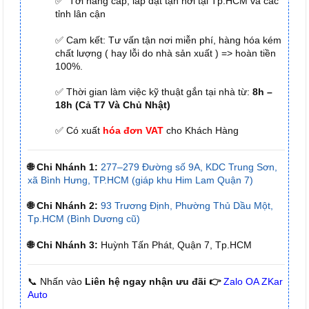
✅ Tới nâng cấp, lắp đặt tận nơi tại Tp.HCM và các
tỉnh lân cận
✅ Cam kết: Tư vấn tận nơi miễn phí, hàng hóa kém
chất lượng ( hay lỗi do nhà sản xuất ) => hoàn tiền
100%.
✅ Thời gian làm việc kỹ thuật gắn tại nhà từ:
8h –
18h (Cả T7 Và Chủ Nhật)
✅ Có xuất
hóa đơn VAT
cho Khách Hàng
🌐 Chi Nhánh 1:
277–279 Đường số 9A, KDC Trung Sơn,
xã Bình Hưng, TP.HCM (giáp khu Him Lam Quận 7)
🌐 Chi Nhánh 2:
93 Trương Định, Phường Thủ Dầu Một,
Tp.HCM (Bình Dương cũ)
🌐 Chi Nhánh 3:
Huỳnh Tấn Phát, Quận 7, Tp.HCM
📞 Nhấn vào
Liên hệ ngay nhận ưu đãi 👉
Zalo OA ZKar
Auto