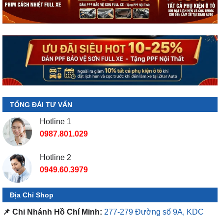
TỔNG ĐÀI TƯ VẤN
Hotline 1
0987.801.029
Hotline 2
0949.60.3979
Địa Chỉ Shop
📌 Chi Nhánh Hồ Chí Minh:
277-279 Đường số 9A, KDC