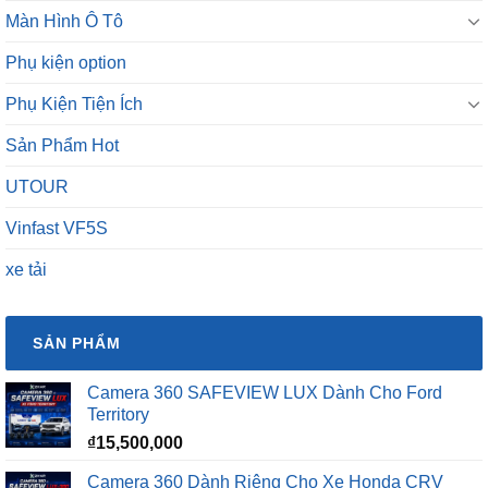
Màn Hình Ô Tô
Phụ kiện option
Phụ Kiện Tiện Ích
Sản Phẩm Hot
UTOUR
Vinfast VF5S
xe tải
SẢN PHẨM
Camera 360 SAFEVIEW LUX Dành Cho Ford
Territory
₫
15,500,000
Camera 360 Dành Riêng Cho Xe Honda CRV