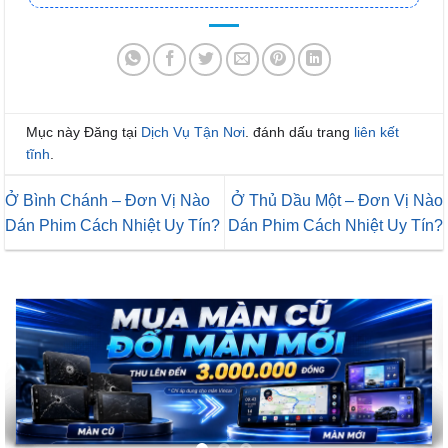
Mục này Đăng tại
Dịch Vụ Tận Nơi
. đánh dấu trang
liên kết
tĩnh
.
Ở Bình Chánh – Đơn Vị Nào
Ở Thủ Dầu Một – Đơn Vị Nào
Dán Phim Cách Nhiệt Uy Tín?
Dán Phim Cách Nhiệt Uy Tín?