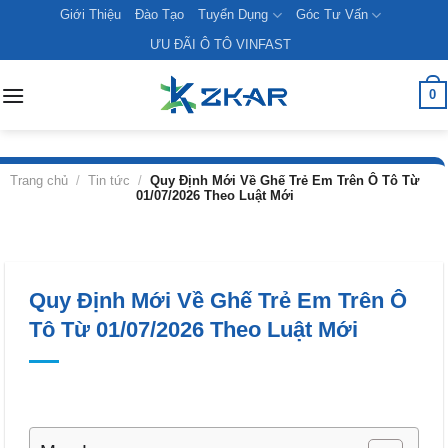
Skip
Giới Thiệu
Đào Tạo
Tuyển Dụng
Góc Tư Vấn
to
ƯU ĐÃI Ô TÔ VINFAST
content
0
Trang chủ
/
Tin tức
/
Quy Định Mới Về Ghế Trẻ Em Trên Ô Tô Từ
01/07/2026 Theo Luật Mới
Quy Định Mới Về Ghế Trẻ Em Trên Ô
Tô Từ 01/07/2026 Theo Luật Mới