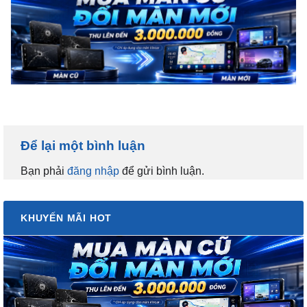
Để lại một bình luận
Bạn phải
đăng nhập
để gửi bình luận.
KHUYẾN MÃI HOT