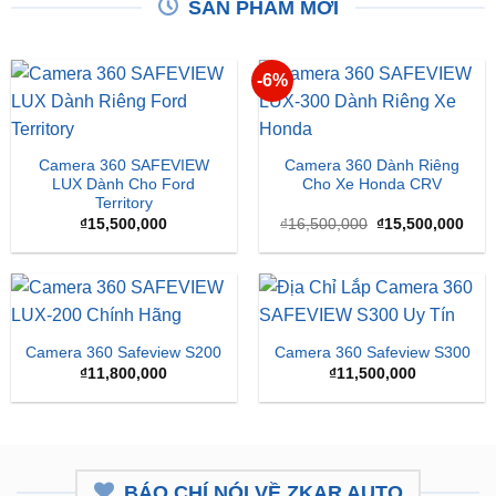
SẢN PHẨM MỚI
-6%
Camera 360 SAFEVIEW
Camera 360 Dành Riêng
LUX Dành Cho Ford
Cho Xe Honda CRV
Territory
Giá
Giá
₫
15,500,000
₫
16,500,000
₫
15,500,000
gốc
hiện
là:
tại
₫16,500,000.
là:
₫15,
Camera 360 Safeview S200
Camera 360 Safeview S300
₫
11,800,000
₫
11,500,000
BÁO CHÍ NÓI VỀ ZKAR AUTO