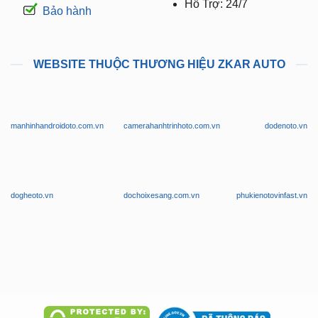
Hỗ Trợ: 24/7
Bảo hành
WEBSITE THUỘC THƯƠNG HIỆU ZKAR AUTO
manhinhandroidoto.com.vn
camerahanhtrinhoto.com.vn
dodenoto.vn
dogheoto.vn
dochoixesang.com.vn
phukienotovinfast.vn