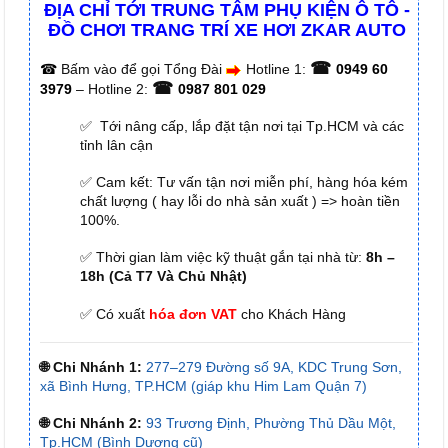
ĐỊA CHỈ TỚI TRUNG TÂM PHỤ KIỆN Ô TÔ -
ĐỒ CHƠI TRANG TRÍ XE HƠI ZKAR AUTO
☎
☎
Bấm vào để gọi Tổng Đài
Hotline 1:
0949 60
☎
3979
– Hotline 2:
0987 801 029
✅ Tới nâng cấp, lắp đặt tận nơi tại Tp.HCM và các
tỉnh lân cận
✅ Cam kết: Tư vấn tận nơi miễn phí, hàng hóa kém
chất lượng ( hay lỗi do nhà sản xuất ) => hoàn tiền
100%.
✅ Thời gian làm việc kỹ thuật gắn tại nhà từ:
8h –
18h (Cả T7 Và Chủ Nhật)
✅ Có xuất
hóa đơn VAT
cho Khách Hàng
🌐 Chi Nhánh 1:
277–279 Đường số 9A, KDC Trung Sơn,
xã Bình Hưng, TP.HCM (giáp khu Him Lam Quận 7)
🌐 Chi Nhánh 2:
93 Trương Định, Phường Thủ Dầu Một,
Tp.HCM (Bình Dương cũ)