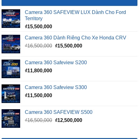
Camera 360 SAFEVIEW LUX Dành Cho Ford
Territory
₫
15,500,000
Camera 360 Dành Riêng Cho Xe Honda CRV
Giá
Giá
₫
16,500,000
₫
15,500,000
gốc
hiện
là:
tại
Camera 360 Safeview S200
₫16,500,000.
là:
₫
11,800,000
₫15,500,000.
Camera 360 Safeview S300
₫
11,500,000
Camera 360 SAFEVIEW S500
Giá
Giá
₫
16,500,000
₫
12,500,000
gốc
hiện
là:
tại