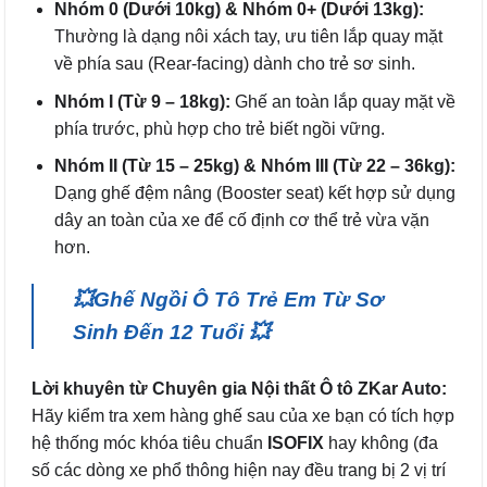
Nhóm 0 (Dưới 10kg) & Nhóm 0+ (Dưới 13kg):
Thường là dạng nôi xách tay, ưu tiên lắp quay mặt
về phía sau (Rear-facing) dành cho trẻ sơ sinh.
Nhóm I (Từ 9 – 18kg):
Ghế an toàn lắp quay mặt về
phía trước, phù hợp cho trẻ biết ngồi vững.
Nhóm II (Từ 15 – 25kg) & Nhóm III (Từ 22 – 36kg):
Dạng ghế đệm nâng (Booster seat) kết hợp sử dụng
dây an toàn của xe để cố định cơ thể trẻ vừa vặn
hơn.
💥
Ghế Ngồi Ô Tô Trẻ Em Từ Sơ
Sinh Đến 12 Tuổi 💥
Lời khuyên từ Chuyên gia Nội thất Ô tô ZKar Auto:
Hãy kiểm tra xem hàng ghế sau của xe bạn có tích hợp
hệ thống móc khóa tiêu chuẩn
ISOFIX
hay không (đa
số các dòng xe phổ thông hiện nay đều trang bị 2 vị trí