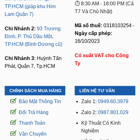
⏱️ 8:30 AM - 18:00 PM (Cả
TP.HCM (giáp khu Him
T7 Và Chủ Nhật)
Lam Quận 7)
Mã số thuế:
0318103254 -
Chi Nhánh 2:
93 Trương
Ngày cấp phép:
Định, P. Thủ Dầu Một,
16/10/2023
TP.HCM (Bình Dương cũ)
Có xuất VAT cho Công
Chi Nhánh 3:
Huỳnh Tấn
Ty
Phát, Quận 7, Tp.HCM
CHÍNH SÁCH MUA HÀNG
LIÊN HỆ TƯ VẤN
Bảo Mật Thông Tin
Zalo 1:
0949.60.3979
Đổi Trả Hàng
Zalo 2:
0987.801.029
Thanh Toán
Kỹ Thuật Có Kinh
Nghiệm
Vận Chuyển