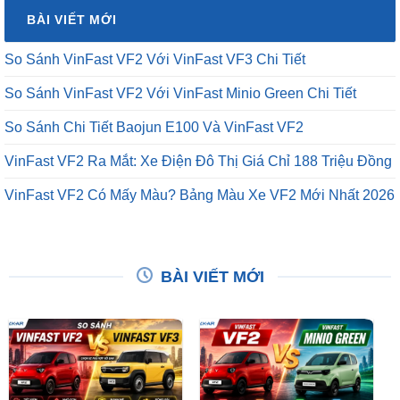
₫16,500,000.
là:
BÀI VIẾT MỚI
₫12,500,000.
So Sánh VinFast VF2 Với VinFast VF3 Chi Tiết
So Sánh VinFast VF2 Với VinFast Minio Green Chi Tiết
So Sánh Chi Tiết Baojun E100 Và VinFast VF2
VinFast VF2 Ra Mắt: Xe Điện Đô Thị Giá Chỉ 188 Triệu Đồng
VinFast VF2 Có Mấy Màu? Bảng Màu Xe VF2 Mới Nhất 2026
BÀI VIẾT MỚI