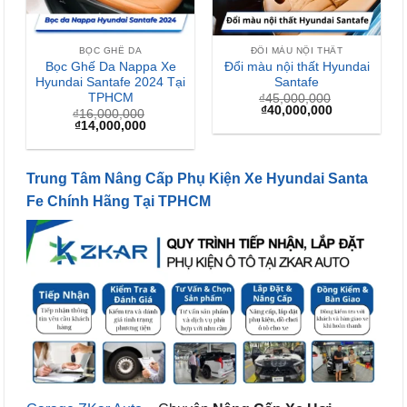
BỌC GHẾ DA
ĐỔI MÀU NỘI THẤT
Bọc Ghế Da Nappa Xe
Đổi màu nội thất Hyundai
Hyundai Santafe 2024 Tại
Santafe
TPHCM
₫
45,000,000
Giá
Giá
₫
40,000,000
₫
16,000,000
gốc
hiện
Giá
Giá
₫
14,000,000
là:
tại
gốc
hiện
₫45,000,000.
là:
là:
tại
₫40,000,000.
₫16,000,000.
là:
₫14,000,000.
Trung Tâm Nâng Cấp Phụ Kiện Xe Hyundai Santa
Fe Chính Hãng Tại TPHCM