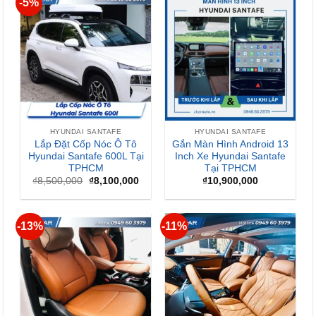
-5%
HYUNDAI SANTAFE
HYUNDAI SANTAFE
Lắp Đặt Cốp Nóc Ô Tô
Gắn Màn Hình Android 13
Hyundai Santafe 600L Tại
Inch Xe Hyundai Santafe
TPHCM
Tại TPHCM
Giá
Giá
₫
8,500,000
₫
8,100,000
₫
10,900,000
gốc
hiện
là:
tại
₫8,500,000.
là:
₫8,100,000.
-13%
-11%