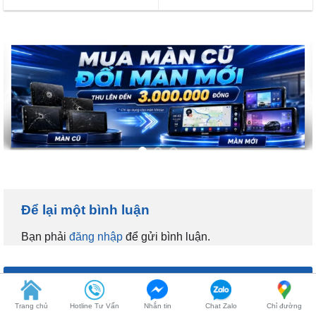
Để lại một bình luận
Bạn phải
đăng nhập
để gửi bình luận.
KHUYẾN MÃI HOT
Trang chủ
Hotline Tư Vấn
Nhắn tin
Chat Zalo
Chỉ đường