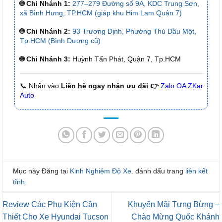
🌐 Chi Nhánh 1:
277–279 Đường số 9A, KDC Trung Sơn,
xã Bình Hưng, TP.HCM (giáp khu Him Lam Quận 7)
🌐 Chi Nhánh 2:
93 Trương Định, Phường Thủ Dầu Một,
Tp.HCM (Bình Dương cũ)
🌐 Chi Nhánh 3:
Huỳnh Tấn Phát, Quận 7, Tp.HCM
📞 Nhấn vào
Liên hệ ngay nhận ưu đãi 👉
Zalo OA ZKar
Auto
Mục này Đăng tại
Kinh Nghiệm Độ Xe
. đánh dấu trang
liên kết
tĩnh
.
Review Các Phụ Kiện Cần
Khuyến Mãi Tưng Bừng –
Thiết Cho Xe Hyundai Tucson
Chào Mừng Quốc Khánh