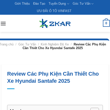
Skip
Giới Thiệu
Đào Tạo
Tuyển Dụng
Góc Tư Vấn
to
ƯU ĐÃI Ô TÔ VINFAST
content
0
Trang chủ
/
Góc Tư Vấn
/
Kinh Nghiệm Độ Xe
/
Review Các Phụ Kiện
Cần Thiết Cho Xe Hyundai Santafe 2025
Review Các Phụ Kiện Cần Thiết Cho
Xe Hyundai Santafe 2025