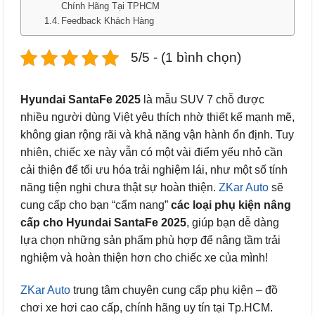
Chính Hãng Tại TPHCM
Feedback Khách Hàng
5/5 - (1 bình chọn)
Hyundai SantaFe 2025
là mẫu SUV 7 chỗ được
nhiều người dùng Việt yêu thích nhờ thiết kế mạnh mẽ,
không gian rộng rãi và khả năng vận hành ổn định. Tuy
nhiên, chiếc xe này vẫn có một vài điểm yếu nhỏ cần
cải thiện để tối ưu hóa trải nghiệm lái, như một số tính
năng tiện nghi chưa thật sự hoàn thiện.
ZKar Auto
sẽ
cung cấp cho bạn “cẩm nang”
các loại phụ kiện nâng
cấp cho Hyundai SantaFe 2025
, giúp bạn dễ dàng
lựa chọn những sản phẩm phù hợp để nâng tầm trải
nghiệm và hoàn thiện hơn cho chiếc xe của mình!
ZKar Auto
trung tâm chuyên cung cấp phụ kiện – đồ
chơi xe hơi cao cấp, chính hãng uy tín tại Tp.HCM.