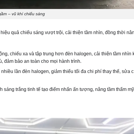
 gầm – vũ khí chiếu sáng
iệu quả chiếu sáng vượt trội, cải thiện tầm nhìn, đồng thời nâ
g, chiếu xa và tập trung hơn đèn halogen, cải thiện tầm nhìn k
ù, đảm bảo an toàn cho mọi hành trình.
p nhiều lần đèn halogen, giảm thiểu tối đa chi phí thay thế, sửa
ánh sáng trắng tinh tế tạo điểm nhấn ấn tượng, nâng tầm thẩm m