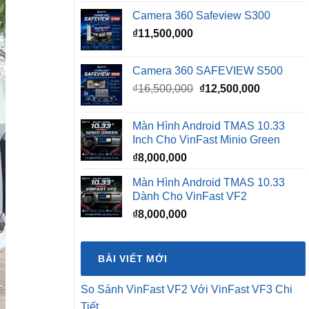
Camera 360 Safeview S300
₫
11,500,000
Camera 360 SAFEVIEW S500
Giá
Giá
₫
16,500,000
₫
12,500,000
gốc
hiện
là:
tại
Màn Hình Android TMAS 10.33
₫16,500,000.
là:
Inch Cho VinFast Minio Green
₫12,500,0
₫
8,000,000
Màn Hình Android TMAS 10.33
Dành Cho VinFast VF2
₫
8,000,000
BÀI VIẾT MỚI
So Sánh VinFast VF2 Với VinFast VF3 Chi
Tiết