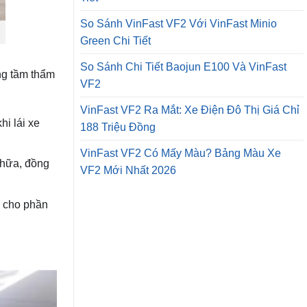
So Sánh VinFast VF2 Với VinFast Minio
Green Chi Tiết
So Sánh Chi Tiết Baojun E100 Và VinFast
ng tầm thẩm
VF2
VinFast VF2 Ra Mắt: Xe Điện Đô Thị Giá Chỉ
hi lái xe
188 Triệu Đồng
VinFast VF2 Có Mấy Màu? Bảng Màu Xe
 chữa, đồng
VF2 Mới Nhất 2026
ỹ cho phần