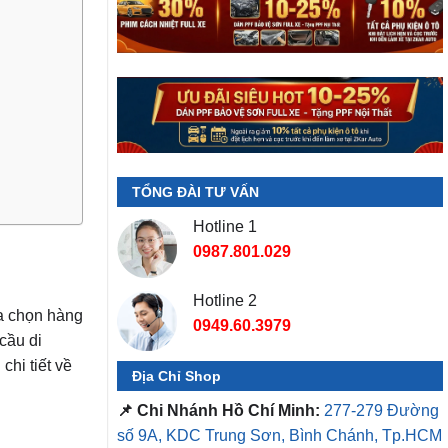
TỔNG ĐÀI TƯ VẤN
Hotline 1
0987.801.029
Hotline 2
a chọn hàng
0949.60.3979
cầu di
hi tiết về
Địa Chỉ Shop
📌 Chi Nhánh Hồ Chí Minh:
277-279 Đường
số 9A, KDC Trung Sơn, Bình Chánh, Tp.HCM