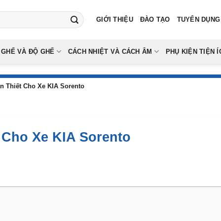
GIỚI THIỆU
ĐÀO TẠO
TUYỂN DỤNG
 GHẾ VÀ ĐỘ GHẾ
CÁCH NHIỆT VÀ CÁCH ÂM
PHỤ KIỆN TIỆN Í
n Thiết Cho Xe KIA Sorento
 Cho Xe KIA Sorento