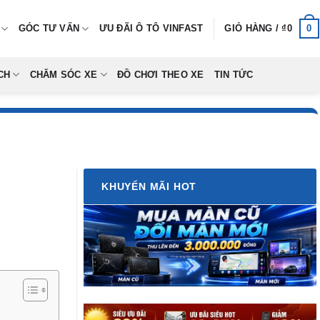
0
GÓC TƯ VẤN
ƯU ĐÃI Ô TÔ VINFAST
GIỎ HÀNG /
₫
0
CH
CHĂM SÓC XE
ĐỒ CHƠI THEO XE
TIN TỨC
KHUYẾN MÃI HOT