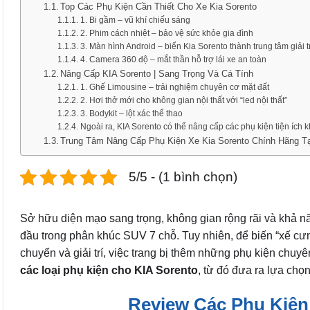
Top Các Phụ Kiện Cần Thiết Cho Xe Kia Sorento
1. Bi gầm – vũ khí chiếu sáng
2. Phim cách nhiệt – bảo vệ sức khỏe gia đình
3. Màn hình Android – biến Kia Sorento thành trung tâm giải tr
4. Camera 360 độ – mắt thần hỗ trợ lái xe an toàn
Nâng Cấp KIA Sorento | Sang Trọng Và Cá Tính
1. Ghế Limousine – trải nghiệm chuyên cơ mặt đất
2. Hơi thở mới cho không gian nội thất với “led nội thất”
3. Bodykit – lột xác thể thao
Ngoài ra, KIA Sorento có thể nâng cấp các phụ kiện tiện ích 
Trung Tâm Nâng Cấp Phụ Kiện Xe Kia Sorento Chính Hãng 
5/5 - (1 bình chọn)
Sở hữu diện mạo sang trọng, không gian rộng rãi và khả 
đầu trong phân khúc SUV 7 chỗ. Tuy nhiên, để biến “xế cưng
chuyển và giải trí, việc trang bị thêm những phụ kiện chuy
các loại phụ kiện cho KIA Sorento
, từ đó đưa ra lựa chọ
Review Các Phụ Kiện