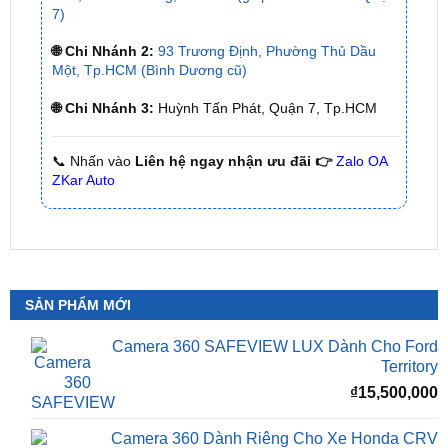
Một, Tp.HCM (Bình Dương cũ)
🌐 Chi Nhánh 3:
Huỳnh Tấn Phát, Quận 7, Tp.HCM
📞 Nhấn vào
Liên hệ ngay nhận ưu đãi 👉
Zalo OA
ZKar Auto
SẢN PHẨM MỚI
Camera 360 SAFEVIEW LUX Dành Cho Ford
Territory
₫
15,500,000
Camera 360 Dành Riêng Cho Xe Honda CRV
Giá
G
₫
16,500,000
₫
15,500,000
gốc
h