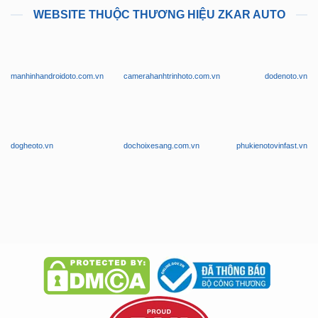
manhinhandroidoto.com.vn
camerahanhtrinhoto.com.vn
dodenoto.vn
dogheoto.vn
dochoixesang.com.vn
phukienotovinfast.vn