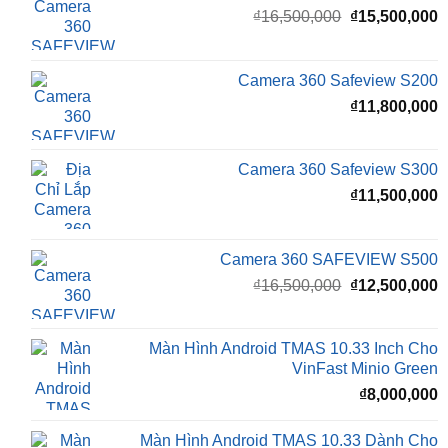
là:
t
₫16,500,000.
l
Camera 360 Safeview S200
₫
₫
11,800,000
Camera 360 Safeview S300
₫
11,500,000
Camera 360 SAFEVIEW S500
Giá
G
₫
16,500,000
₫
12,500,000
gốc
h
là:
t
₫16,500,000.
l
Màn Hình Android TMAS 10.33 Inch Cho
₫
VinFast Minio Green
₫
8,000,000
Màn Hình Android TMAS 10.33 Dành Cho
VinFast VF2
₫
8,000,000