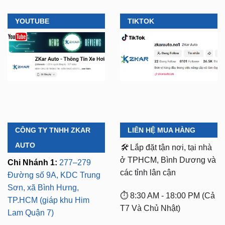
CÔNG TY TNHH ZKAR
LIÊN HỆ MUA HÀNG
AUTO
🛠️
Lắp đặt tận nơi, tại nhà
ở TPHCM, Bình Dương và
Chi Nhánh 1:
277–279
các tỉnh lân cận
Đường số 9A, KDC Trung
Sơn, xã Bình Hưng,
⏱️ 8:30 AM - 18:00 PM (Cả
TP.HCM (giáp khu Him
T7 Và Chủ Nhật)
Lam Quận 7)
Mã số thuế:
0318103254 -
Chi Nhánh 2:
93 Trương
Ngày cấp phép:
Định, P. Thủ Dầu Một,