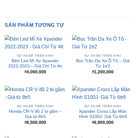
SẢN PHẨM TƯƠNG TỰ
DỰ ÁN ĐÃ TRIỂN KHAI
DỰ ÁN ĐÃ TRIỂN KHAI
Đèn Led Mí Xe Xpander
Bọc Trần Da Xe Ô Tô – Giá
2022-2023 – Giá Chỉ Từ 4tr
Từ 1tr2
₫
4,000,000
₫
1,200,000
DỰ ÁN ĐÃ TRIỂN KHAI
DỰ ÁN ĐÃ TRIỂN KHAI
Honda CR-V độ 2 bi gầm –
Xpander Cross Lắp Màn
Giá từ 8tr5
Hình S100J- Giá Từ 6tr9
₫
8,500,000
₫
6,900,000