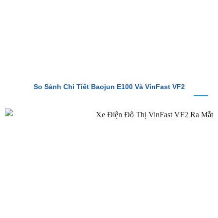
So Sánh Chi Tiết Baojun E100 Và VinFast VF2
VinFast VF2 Ra Mắt: Xe Điện Đô Thị Giá Chỉ 188 Triệu Đồng