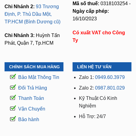
16/10/2023
TP.HCM (Bình Dương cũ)
Có xuất VAT cho Công
Chi Nhánh 3:
Huỳnh Tấn
Ty
Phát, Quận 7, Tp.HCM
CHÍNH SÁCH MUA HÀNG
LIÊN HỆ TƯ VẤN
Bảo Mật Thông Tin
Zalo 1:
0949.60.3979
Đổi Trả Hàng
Zalo 2:
0987.801.029
Thanh Toán
Kỹ Thuật Có Kinh
Nghiệm
Vận Chuyển
Hỗ Trợ: 24/7
Bảo hành
WEBSITE THUỘC THƯƠNG HIỆU ZKAR AUTO