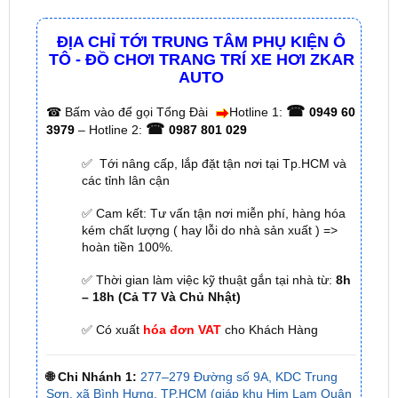
TÔ - ĐỒ CHƠI TRANG TRÍ XE HƠI ZKAR
AUTO
☎
☎
Bấm vào để gọi Tổng Đài
Hotline 1:
0949 60
☎
3979
– Hotline 2:
0987 801 029
✅ Tới nâng cấp, lắp đặt tận nơi tại Tp.HCM và
các tỉnh lân cận
✅ Cam kết: Tư vấn tận nơi miễn phí, hàng hóa
kém chất lượng ( hay lỗi do nhà sản xuất ) =>
hoàn tiền 100%.
✅ Thời gian làm việc kỹ thuật gắn tại nhà từ:
8h
– 18h (Cả T7 Và Chủ Nhật)
✅ Có xuất
hóa đơn VAT
cho Khách Hàng
🌐 Chi Nhánh 1:
277–279 Đường số 9A, KDC Trung
Sơn, xã Bình Hưng, TP.HCM (giáp khu Him Lam Quận
7)
🌐 Chi Nhánh 2:
93 Trương Định, Phường Thủ Dầu