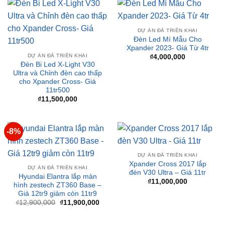
DỰ ÁN ĐÃ TRIỂN KHAI
Đèn Led Mí Mẫu Cho
Xpander 2023- Giá Từ 4tr
DỰ ÁN ĐÃ TRIỂN KHAI
₫
4,000,000
Đèn Bi Led X-Light V30
Ultra và Chỉnh đèn cao thấp
cho Xpander Cross- Giá
11tr500
₫
11,500,000
-8%
DỰ ÁN ĐÃ TRIỂN KHAI
Xpander Cross 2017 lắp
DỰ ÁN ĐÃ TRIỂN KHAI
đèn V30 Ultra – Giá 11tr
Hyundai Elantra lắp màn
₫
11,000,000
hình zestech ZT360 Base –
Giá 12tr9 giảm còn 11tr9
Giá
Giá
₫
12,900,000
₫
11,900,000
gốc
hiện
là:
tại
₫12,900,000.
là:
₫11,900,000.
BÀI VIẾT MỚI