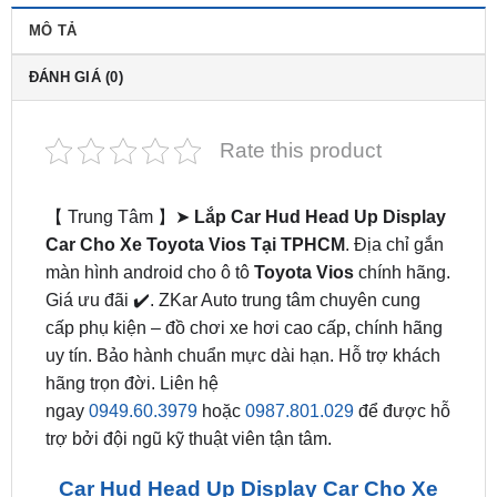
ĐÁNH GIÁ (0)
Rate this product
【 Trung Tâm 】➤
Lắp Car Hud Head Up Display
Car Cho Xe Toyota Vios Tại TPHCM
. Địa chỉ gắn
màn hình android cho ô tô
Toyota Vios
chính hãng.
Giá ưu đãi ✔️. ZKar Auto trung tâm chuyên cung
cấp phụ kiện – đồ chơi xe hơi cao cấp, chính hãng
uy tín. Bảo hành chuẩn mực dài hạn. Hỗ trợ khách
hãng trọn đời. Liên hệ
ngay
0949.60.3979
hoặc
0987.801.029
để được hỗ
trợ bởi đội ngũ kỹ thuật viên tận tâm.
Car Hud Head Up Display Car Cho Xe
Toyota Vios