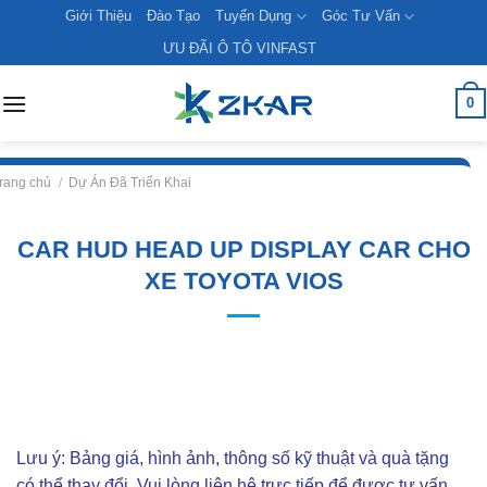
Skip
Giới Thiệu
Đào Tạo
Tuyển Dụng
Góc Tư Vấn
to
ƯU ĐÃI Ô TÔ VINFAST
content
0
rang chủ
/
Dự Án Đã Triển Khai
CAR HUD HEAD UP DISPLAY CAR CHO
XE TOYOTA VIOS
Lưu ý: Bảng giá, hình ảnh, thông số kỹ thuật và quà tặng
có thể thay đổi. Vui lòng liên hê trực tiếp để được tư vấn