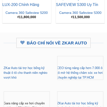
Camera 360 Safeview S200
Camera 360 Safeview S300
₫
11,800,000
₫
11,500,000
BÁO CHÍ NÓI VỀ ZKAR AUTO
ZKar Auto tài trợ học bổng kỹ
CEO từng nâng cấp hơn 7.000 ô
thuật ô tô cho thanh niên nghèo
tô mở hệ thống chăm sóc xe hơi
vượt khó
chuyên nghiệp tại TP.HCM
Gara nâng cấp xe hơi chuyên
ZKar Auto tài trợ học bổng kỹ
nghiệp tại TP.HCM - Tài trợ học
thuật ô tô cho thanh niên có hoàn
bổng cho thanh niên khó khăn
cảnh khó khăn