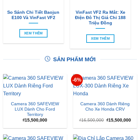
E100 Và VinFast VF2
Điện Đô Thị Giá Chỉ 188
Triệu Đồng
XEM THÊM
XEM THÊM
SẢN PHẨM MỚI
-6%
Camera 360 SAFEVIEW
Camera 360 Dành Riêng
LUX Dành Cho Ford
Cho Xe Honda CRV
Territory
Giá
Giá
₫
15,500,000
₫
16,500,000
₫
15,500,000
gốc
hiện
là:
tại
₫16,500,000.
là:
₫15,