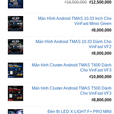
₫16,500,000.
l
Màn Hình Android TMAS 10.33 Inch Cho
₫
VinFast Minio Green
₫
8,000,000
Màn Hình Android TMAS 10.33 Dành Cho
VinFast VF2
₫
8,000,000
Màn hình Cluster Android TMAS T600 Dành
Cho VinFast VF3
₫
10,800,000
Màn hình Cluster Android TMAS T500 Dành
Cho VinFast VF3
₫
8,800,000
Đèn Bi LED X-LIGHT F+ PRO MINI
₫
5,500,000