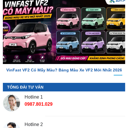
VinFast VF2 Có Mấy Màu? Bảng Màu Xe VF2 Mới Nhất 2026
TỔNG ĐÀI TƯ VẤN
Hotline 1
0987.801.029
Hotline 2
0949.60.3979