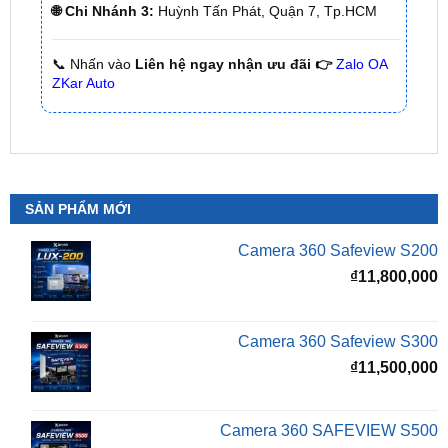
📞 Nhấn vào
Liên hệ ngay nhận ưu đãi 👉
Zalo OA
ZKar Auto
SẢN PHẨM MỚI
Camera 360 Safeview S200
₫
11,800,000
Camera 360 Safeview S300
₫
11,500,000
Camera 360 SAFEVIEW S500
Giá
G
₫
16,500,000
₫
12,500,000
gốc
h
là:
t