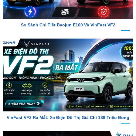
So Sánh Chi Tiết Baojun E100 Và VinFast VF2
VinFast VF2 Ra Mắt: Xe Điện Đô Thị Giá Chỉ 188 Triệu Đồng