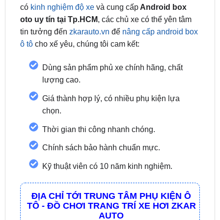
tin tưởng đến
zkarauto.vn
để
nâng cấp android box
ô tô
cho xế yêu, chúng tôi cam kết:
Dùng sản phẩm phủ xe chính hãng, chất
lượng cao.
Giá thành hợp lý, có nhiều phụ kiện lựa
chọn.
Thời gian thi công nhanh chóng.
Chính sách bảo hành chuẩn mực.
Kỹ thuật viên có 10 năm kinh nghiệm.
ĐỊA CHỈ TỚI TRUNG TÂM PHỤ KIỆN Ô
TÔ - ĐỒ CHƠI TRANG TRÍ XE HƠI ZKAR
AUTO
☎
☎
Bấm vào để gọi Tổng Đài
Hotline 1:
0949 60
☎
3979
– Hotline 2:
0987 801 029