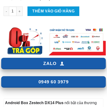
gốc
hiện
là:
tại
Android Box Zestech DX14 Plus số lượng
THÊM VÀO GIỎ HÀNG
₫11,500,000.
là:
₫10,500,000.
ZALO
0949 60 3979
Android Box Zestech DX14 Plus
nổi bật của thương