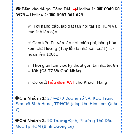
✅ Tới nâng cấp, lắp đặt tận nơi tại Tp.HCM và
các tỉnh lân cận
✅ Cam kết: Tư vấn tận nơi miễn phí, hàng hóa
kém chất lượng ( hay lỗi do nhà sản xuất ) =>
hoàn tiền 100%.
✅ Thời gian làm việc kỹ thuật gắn tại nhà từ:
8h
– 18h (Cả T7 Và Chủ Nhật)
✅ Có xuất
hóa đơn VAT
cho Khách Hàng
🌐 Chi Nhánh 1:
277–279 Đường số 9A, KDC Trung
Sơn, xã Bình Hưng, TP.HCM (giáp khu Him Lam Quận
7)
🌐 Chi Nhánh 2:
93 Trương Định, Phường Thủ Dầu
Một, Tp.HCM (Bình Dương cũ)
🌐 Chi Nhánh 3:
Huỳnh Tấn Phát, Quận 7, Tp.HCM