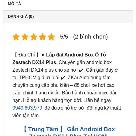
ĐÁNH GIÁ (0)
5/5 - (2 bình chọn)
【 Địa Chỉ 】➤
Lắp đặt Android Box Ô Tô
Zestech DX14 Plus
. Chuyên gắn android box
Zestech DX14 plus cho xe hơi ✔️. Gắn gần đây ở
tại TPHCM giá ưu đãi ✔️. ZKar Auto trung tâm
chuyên cung cấp phụ kiện – đồ chơi xe hơi cao
cấp, chính hãng uy tín. Bảo hành chuẩn mực dài
hạn. Hỗ trợ khách hãng trọn đời. Liên hệ ngay
0949.603.979
để được hỗ trợ bởi đội ngũ kỹ thuật
viên tận tâm.
【 Trung Tâm 】 Gắn Android Box
Zestech DX14 Plus Tại HCM