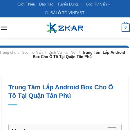
Skip
Giới Thiệu
Đào Tạo
Tuyển Dụng
Góc Tư Vấn
to
ƯU ĐÃI Ô TÔ VINFAST
content
0
Trang chủ
/
Góc Tư Vấn
/
Dịch Vụ Tận Nơi
/
Trung Tâm Lắp Android
Box Cho Ô Tô Tại Quận Tân Phú
Trung Tâm Lắp Android Box Cho Ô
Tô Tại Quận Tân Phú