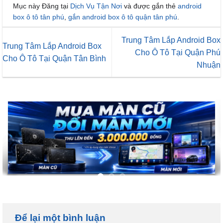
Mục này Đăng tại
Dịch Vụ Tận Nơi
và được gắn thẻ
android
box ô tô tân phú
,
gắn android box ô tô quận tân phú
.
Trung Tâm Lắp Android Box
Trung Tâm Lắp Android Box
Cho Ô Tô Tại Quận Phú
Cho Ô Tô Tại Quận Tân Bình
Nhuận
Để lại một bình luận