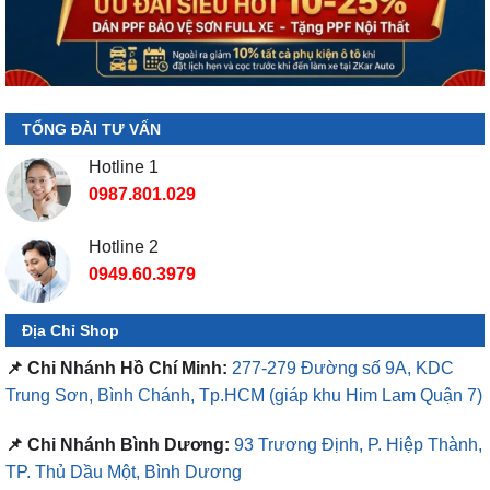
TỔNG ĐÀI TƯ VẤN
Hotline 1
0987.801.029
Hotline 2
0949.60.3979
Địa Chỉ Shop
📌 Chi Nhánh Hồ Chí Minh:
277-279 Đường số 9A, KDC
Trung Sơn, Bình Chánh, Tp.HCM
(giáp khu Him Lam Quận 7)
📌 Chi Nhánh Bình Dương:
93 Trương Định, P. Hiệp Thành,
TP. Thủ Dầu Một, Bình Dương