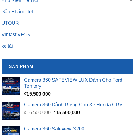
Phụ Kiện Tiện Ích
Sản Phẩm Hot
UTOUR
Vinfast VF5S
xe tải
SẢN PHẨM
Camera 360 SAFEVIEW LUX Dành Cho Ford
Territory
₫
15,500,000
Camera 360 Dành Riêng Cho Xe Honda CRV
Giá
Giá
₫
16,500,000
₫
15,500,000
gốc
hiện
là:
tại
Camera 360 Safeview S200
₫16,500,000.
là: