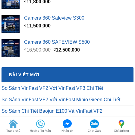
₫
11,800,000
₫15,500,000.
Camera 360 Safeview S300
₫
11,500,000
Camera 360 SAFEVIEW S500
Giá
Giá
₫
16,500,000
₫
12,500,000
gốc
hiện
là:
tại
₫16,500,000.
là:
BÀI VIẾT MỚI
₫12,500,000.
So Sánh VinFast VF2 Với VinFast VF3 Chi Tiết
So Sánh VinFast VF2 Với VinFast Minio Green Chi Tiết
So Sánh Chi Tiết Baojun E100 Và VinFast VF2
VinFast VF2 Ra Mắt: Xe Điện Đô Thị Giá Chỉ 188 Triệu Đồng
Trang chủ
Hotline Tư Vấn
Nhắn tin
Chat Zalo
Chỉ đường
VinFast VF2 Có Mấy Màu? Bảng Màu Xe VF2 Mới Nhất 2026