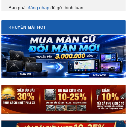
Bạn phải
đăng nhập
để gửi bình luận.
KHUYẾN MÃI HOT