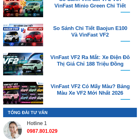
VinFast Minio Green Chi Tiết
So Sánh Chi Tiết Baojun E100
Và VinFast VF2
VinFast VF2 Ra Mắt: Xe Điện Đô
Thị Giá Chỉ 188 Triệu Đồng
VinFast VF2 Có Mấy Màu? Bảng
Màu Xe VF2 Mới Nhất 2026
TỔNG ĐÀI TƯ VẤN
Hotline 1
0987.801.029