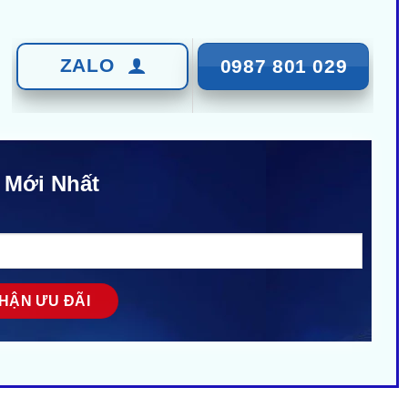
ZALO
0987 801 029
 Mới Nhất