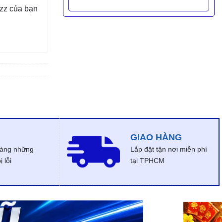
zz
của bạn
GIAO HÀNG
dàng những
Lắp đặt tận nơi miễn phí
 lỗi
tại TPHCM