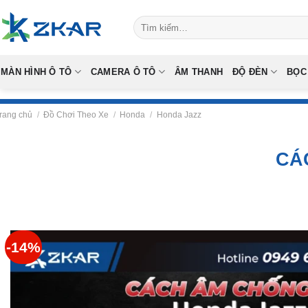
Skip
Tìm
to
kiếm:
content
MÀN HÌNH Ô TÔ
CAMERA Ô TÔ
ÂM THANH
ĐỘ ĐÈN
BỌC
rang chủ
/
Đồ Chơi Theo Xe
/
Honda
/
Honda Jazz
CÁ
-14%