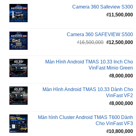
Camera 360 Safeview S300
₫
11,500,000
Camera 360 SAFEVIEW S500
Giá
G
₫
16,500,000
₫
12,500,000
gốc
h
là:
t
₫16,500,000.
l
Màn Hình Android TMAS 10.33 Inch Cho
₫
VinFast Minio Green
₫
8,000,000
Màn Hình Android TMAS 10.33 Dành Cho
VinFast VF2
₫
8,000,000
Màn hình Cluster Android TMAS T600 Dành
Cho VinFast VF3
₫
10,800,000