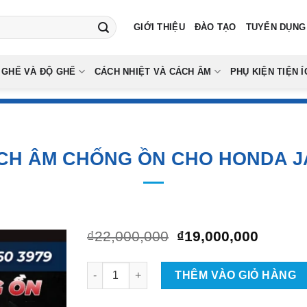
GIỚI THIỆU
ĐÀO TẠO
TUYỂN DỤNG
 GHẾ VÀ ĐỘ GHẾ
CÁCH NHIỆT VÀ CÁCH ÂM
PHỤ KIỆN TIỆN Í
CH ÂM CHỐNG ỒN CHO HONDA 
Giá
Giá
₫
22,000,000
₫
19,000,000
gốc
hiện
là:
tại
Cách âm chống ồn cho Honda Jazz số lượng
₫22,000,000.
là:
THÊM VÀO GIỎ HÀNG
₫19,00