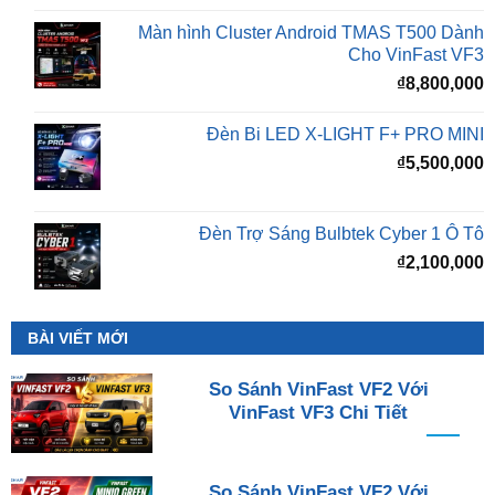
Màn hình Cluster Android TMAS T500 Dành
Cho VinFast VF3
₫
8,800,000
Đèn Bi LED X-LIGHT F+ PRO MINI
₫
5,500,000
Đèn Trợ Sáng Bulbtek Cyber 1 Ô Tô
₫
2,100,000
BÀI VIẾT MỚI
So Sánh VinFast VF2 Với
VinFast VF3 Chi Tiết
So Sánh VinFast VF2 Với