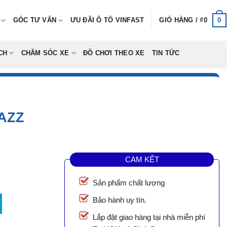
0
GÓC TƯ VẤN
ƯU ĐÃI Ô TÔ VINFAST
GIỎ HÀNG /
₫
0
CH
CHĂM SÓC XE
ĐỒ CHƠI THEO XE
TIN TỨC
JAZZ
CAM KẾT
Sản phẩm chất lượng
Bảo hành uy tín.
0,000.
Lắp đặt giao hàng tại nhà miễn phí