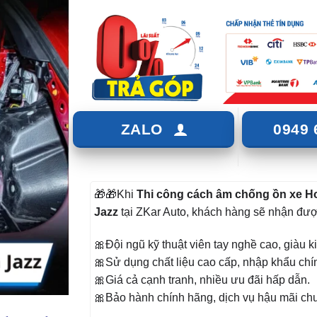
ZALO
0949 
🎁🎁Khi
Thi công cách âm chống ồn xe H
Jazz
tại ZKar Auto, khách hàng sẽ nhận đượ
🎀Đội ngũ kỹ thuật viên tay nghề cao, giàu 
🎀Sử dụng chất liệu cao cấp, nhập khẩu chí
🎀Giá cả cạnh tranh, nhiều ưu đãi hấp dẫn.
🎀Bảo hành chính hãng, dịch vụ hậu mãi ch