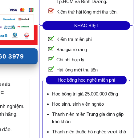
Tp.HCM và Bình Dương.
Kiểm thử hài lòng mới thu tiền.
KHÁC BIỆT
Kiểm tra miễn phí
Báo giá rõ ràng
60 3979
Chi phí hợp lý
Hài lòng mới thu tiền
Học bổng học nghề miễn phí
onda
c:
Học bổng trị giá 25.000.000 đồng
Học sinh, sinh viên nghèo
kinh nghiệm.
nh hãng.
Thanh niên miền Trung gia đình gặp
khó khăn
u đáo.
Thanh niên thuộc hộ nghèo vượt khó