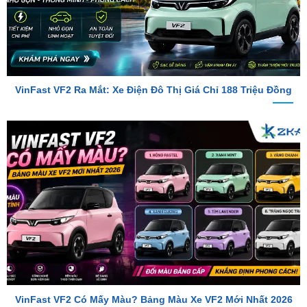
VinFast VF2 Ra Mắt: Xe Điện Đô Thị Giá Chỉ 188 Triệu Đồng
VinFast VF2 Có Mấy Màu? Bảng Màu Xe VF2 Mới Nhất 2026
TỔNG ĐÀI TƯ VẤN