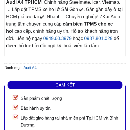
Audi A4 TPHCM
. Chính hãng Steelmate, Icar, Vietmap,
… Lắp đặt TPMS xe hơi ở Sài Gòn ✔️. Gắn gần đây ở tại
HCM giá ưu đãi ✔️. Nhanh – Chuyên nghiệp! ZKar Auto
trung tâm chuyên cung cấp
cảm biến TPMS cho xe
hơi
cao cấp, chính hãng uy tín. Hỗ trợ khách hãng trọn
đời. Liên hệ ngay
0949.60.3979
hoặc
0987.801.029
để
được hỗ trợ bởi đội ngũ kỹ thuật viên tận tâm.
Danh mục:
Audi A4
CAM KẾT
Sản phẩm chất lượng
Bảo hành uy tín.
Lắp đặt giao hàng tại nhà miễn phí Tp.HCM và Bình
Dương.