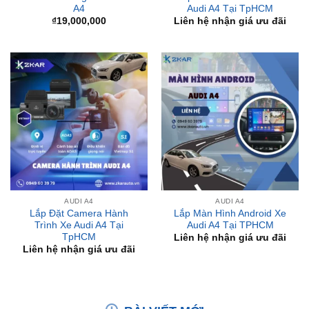
AUDI A4
AUDI A4
Lắp Đặt Camera Hành
Lắp Màn Hình Android Xe
Trình Xe Audi A4 Tại
Audi A4 Tại TPHCM
TpHCM
Liên hệ nhận giá ưu đãi
Liên hệ nhận giá ưu đãi
BÀI VIẾT MỚI