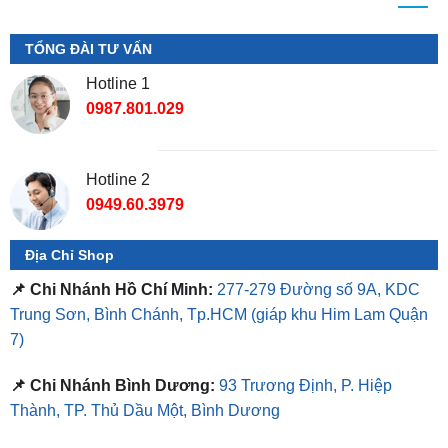
Hotline 1
0987.801.029
Hotline 2
0949.60.3979
Địa Chỉ Shop
📌 Chi Nhánh Hồ Chí Minh:
277-279 Đường số 9A, KDC
Trung Sơn, Bình Chánh, Tp.HCM
(giáp khu Him Lam Quận
7)
📌 Chi Nhánh Bình Dương:
93 Trương Định, P. Hiệp
Thành, TP. Thủ Dầu Một, Bình Dương
⏰ Mở Cửa 08h - 18h