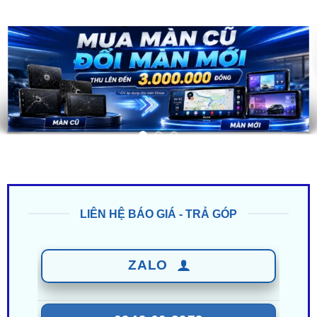
LIÊN HỆ BÁO GIÁ - TRẢ GÓP
ZALO
0949 60 3979