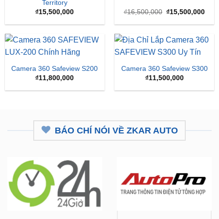
₫16,500,000.
là:
₫15,
Camera 360 Safeview S200
Camera 360 Safeview S300
₫
11,800,000
₫
11,500,000
BÁO CHÍ NÓI VỀ ZKAR AUTO
ZKar Auto tài trợ học bổng kỹ
CEO từng nâng cấp hơn 7.000 ô
thuật ô tô cho thanh niên nghèo
tô mở hệ thống chăm sóc xe hơi
vượt khó
chuyên nghiệp tại TP.HCM