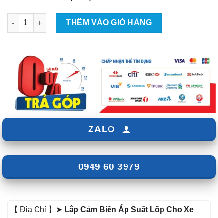
gốc
hiện
là:
tại
Cảm Biến Áp Suất Lốp Cho Audi A4 số lượng
THÊM VÀO GIỎ HÀNG
₫2,800,000.
là:
₫2,500,000.
ZALO
0949 60 3979
【 Địa Chỉ 】➤
Lắp Cảm Biến Áp Suất Lốp Cho Xe