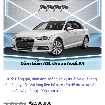
Lưu ý: Bảng giá, hình ảnh, thông số kỹ thuật và quà tặng
có thể thay đổi. Vui lòng liên hê trực tiếp để được tư vấn
chính xác và phù hợp. Xin cảm ơn!
Giá
Giá
₫
2,800,000
₫
2,500,000