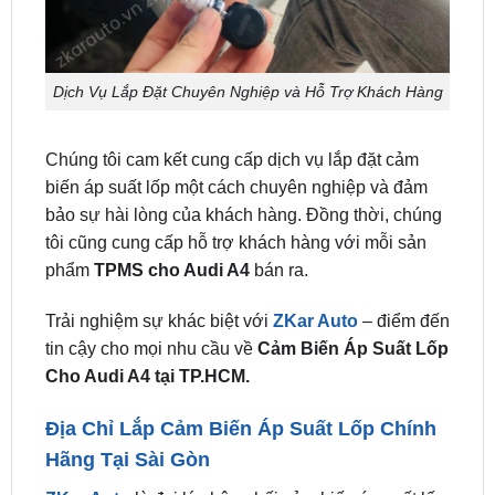
Dịch Vụ Lắp Đặt Chuyên Nghiệp và Hỗ Trợ Khách Hàng
Chúng tôi cam kết cung cấp dịch vụ lắp đặt cảm
biến áp suất lốp một cách chuyên nghiệp và đảm
bảo sự hài lòng của khách hàng. Đồng thời, chúng
tôi cũng cung cấp hỗ trợ khách hàng với mỗi sản
phẩm
TPMS cho Audi A4
bán ra.
Trải nghiệm sự khác biệt với
ZKar Auto
– điểm đến
tin cậy cho mọi nhu cầu về
Cảm Biến Áp Suất Lốp
Cho Audi A4
tại TP.HCM.
Địa Chỉ Lắp Cảm Biến Áp Suất Lốp Chính
Hãng Tại Sài Gòn
ZKar Auto
là đại lý phân phối cảm biến áp suất lốp
ô tô chính hãng tại thị trường Việt Nam. Liên hệ với