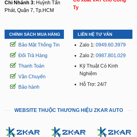
CHÍNH SÁCH MUA HÀNG
LIÊN HỆ TƯ VẤN
Bảo Mật Thông Tin
Zalo 1:
0949.60.3979
Đổi Trả Hàng
Zalo 2:
0987.801.029
Thanh Toán
Kỹ Thuật Có Kinh
Nghiệm
Vận Chuyển
Hỗ Trợ: 24/7
Bảo hành
WEBSITE THUỘC THƯƠNG HIỆU ZKAR AUTO
manhinhandroidoto.com.vn
camerahanhtrinhoto.com.vn
dodenoto.vn