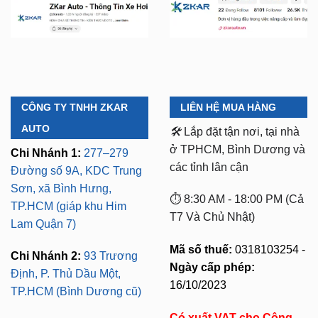
CÔNG TY TNHH ZKAR
LIÊN HỆ MUA HÀNG
AUTO
🛠️
Lắp đặt tận nơi, tại nhà
ở TPHCM, Bình Dương và
Chi Nhánh 1:
277–279
các tỉnh lân cận
Đường số 9A, KDC Trung
Sơn, xã Bình Hưng,
⏱️ 8:30 AM - 18:00 PM (Cả
TP.HCM (giáp khu Him
T7 Và Chủ Nhật)
Lam Quận 7)
Mã số thuế:
0318103254 -
Chi Nhánh 2:
93 Trương
Ngày cấp phép:
Định, P. Thủ Dầu Một,
16/10/2023
TP.HCM (Bình Dương cũ)
Có xuất VAT cho Công
Chi Nhánh 3:
Huỳnh Tấn
Ty
Phát, Quận 7, Tp.HCM