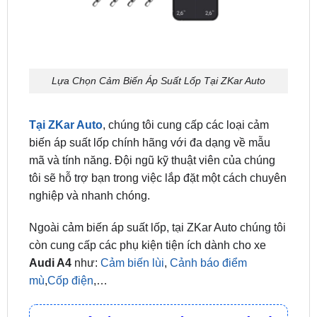
Lựa Chọn Cảm Biến Áp Suất Lốp Tại ZKar Auto
Tại ZKar Auto
, chúng tôi cung cấp các loại cảm
biến áp suất lốp chính hãng với đa dạng về mẫu
mã và tính năng. Đội ngũ kỹ thuật viên của chúng
tôi sẽ hỗ trợ bạn trong việc lắp đặt một cách chuyên
nghiệp và nhanh chóng.
Ngoài cảm biến áp suất lốp, tại ZKar Auto chúng tôi
còn cung cấp các phụ kiện tiện ích dành cho xe
Audi A4
như:
Cảm biến lùi
,
Cảnh báo điểm
mù
,
Cốp điện
,…
ĐỊA CHỈ TỚI TRUNG TÂM PHỤ KIỆN Ô
TÔ - ĐỒ CHƠI TRANG TRÍ XE HƠI ZKAR
AUTO