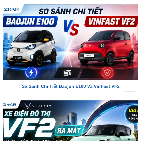
So Sánh Chi Tiết Baojun E100 Và VinFast VF2