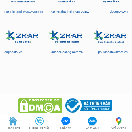
dogheoto.vn
dochoixesang.com.vn
phukienotovinfast.vn
Trang chủ
Hotline Tư Vấn
Nhắn tin
Chat Zalo
Chỉ đường