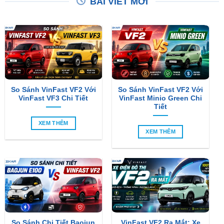
So Sánh VinFast VF2 Với
So Sánh VinFast VF2 Với
VinFast VF3 Chi Tiết
VinFast Minio Green Chi
Tiết
XEM THÊM
XEM THÊM
So Sánh Chi Tiết Baojun
VinFast VF2 Ra Mắt: Xe
E100 Và VinFast VF2
Điện Đô Thị Giá Chỉ 188
Triệu Đồng