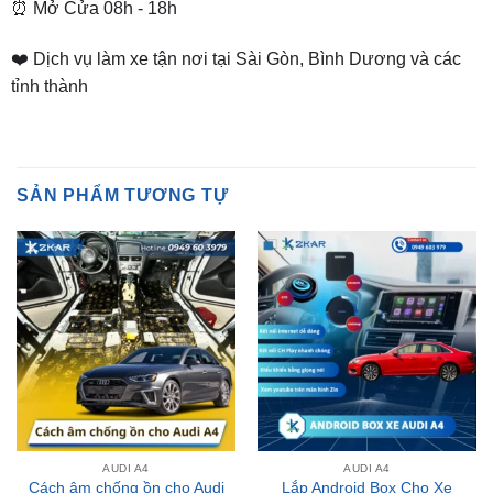
❤️ Dịch vụ làm xe tận nơi tại Sài Gòn, Bình Dương và các
tỉnh thành
SẢN PHẨM TƯƠNG TỰ
AUDI A4
AUDI A4
Cách âm chống ồn cho Audi
Lắp Android Box Cho Xe
A4
Audi A4 Tại TpHCM
₫
19,000,000
Liên hệ nhận giá ưu đãi