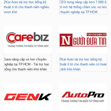
Gara nâng cấp xe hơi chuyên
ZKar Auto tài trợ học bổng kỹ
nghiệp tại TP.HCM - Tài trợ học
thuật ô tô cho thanh niên có hoàn
bổng cho thanh niên khó khăn
cảnh khó khăn
ZKar Auto dẫn đầu xu hướng
ZKar Auto hợp tác với Mitsubishi
“làm đẹp” nâng cấp VF3 “gây
Tiền Giang, khách Việt có thêm