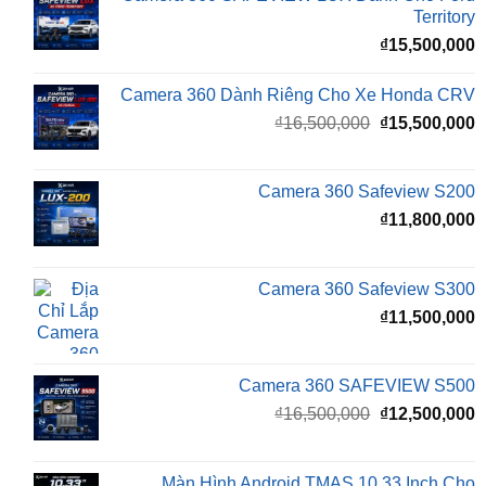
Camera 360 Dành Riêng Cho Xe Honda CRV
Giá
G
₫
16,500,000
₫
15,500,000
gốc
h
là:
t
₫16,500,000.
l
Camera 360 Safeview S200
₫
₫
11,800,000
Camera 360 Safeview S300
₫
11,500,000
Camera 360 SAFEVIEW S500
Giá
G
₫
16,500,000
₫
12,500,000
gốc
h
là:
t
₫16,500,000.
l
Màn Hình Android TMAS 10.33 Inch Cho
₫
VinFast Minio Green
₫
8,000,000