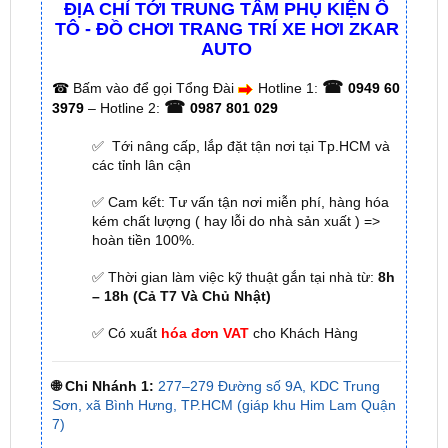
☎
☎
Bấm vào để gọi Tổng Đài
Hotline 1:
0949 60
☎
3979
– Hotline 2:
0987 801 029
✅ Tới nâng cấp, lắp đặt tận nơi tại Tp.HCM và
các tỉnh lân cận
✅ Cam kết: Tư vấn tận nơi miễn phí, hàng hóa
kém chất lượng ( hay lỗi do nhà sản xuất ) =>
hoàn tiền 100%.
✅ Thời gian làm việc kỹ thuật gắn tại nhà từ:
8h
– 18h (Cả T7 Và Chủ Nhật)
✅ Có xuất
hóa đơn VAT
cho Khách Hàng
🌐 Chi Nhánh 1:
277–279 Đường số 9A, KDC Trung
Sơn, xã Bình Hưng, TP.HCM (giáp khu Him Lam Quận
7)
🌐 Chi Nhánh 2:
93 Trương Định, Phường Thủ Dầu
Một, Tp.HCM (Bình Dương cũ)