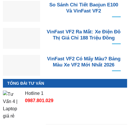
So Sánh Chi Tiết Baojun E100
Và VinFast VF2
VinFast VF2 Ra Mắt: Xe Điện Đô
Thị Giá Chỉ 188 Triệu Đồng
VinFast VF2 Có Mấy Màu? Bảng
Màu Xe VF2 Mới Nhất 2026
TỔNG ĐÀI TƯ VẤN
Hotline 1
0987.801.029