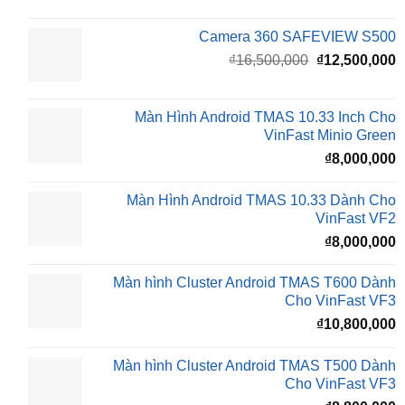
Camera 360 SAFEVIEW S500
Giá
G
₫
16,500,000
₫
12,500,000
gốc
h
là:
t
₫16,500,000.
l
Màn Hình Android TMAS 10.33 Inch Cho
₫
VinFast Minio Green
₫
8,000,000
Màn Hình Android TMAS 10.33 Dành Cho
VinFast VF2
₫
8,000,000
Màn hình Cluster Android TMAS T600 Dành
Cho VinFast VF3
₫
10,800,000
Màn hình Cluster Android TMAS T500 Dành
Cho VinFast VF3