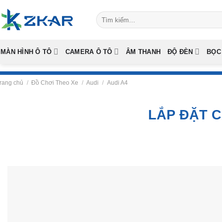
Skip
Tìm
to
kiếm:
content
MÀN HÌNH Ô TÔ
CAMERA Ô TÔ
ÂM THANH
ĐỘ ĐÈN
BỌC
rang chủ
/
Đồ Chơi Theo Xe
/
Audi
/
Audi A4
LẮP ĐẶT C