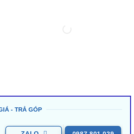
GIÁ - TRẢ GÓP
ZALO
0987 801 029