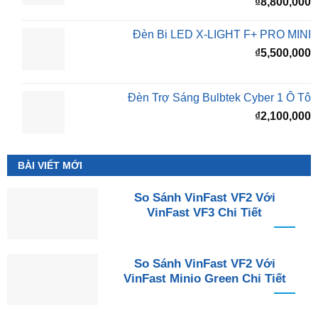
₫
8,800,000
Đèn Bi LED X-LIGHT F+ PRO MINI
₫
5,500,000
Đèn Trợ Sáng Bulbtek Cyber 1 Ô Tô
₫
2,100,000
BÀI VIẾT MỚI
So Sánh VinFast VF2 Với
VinFast VF3 Chi Tiết
So Sánh VinFast VF2 Với
VinFast Minio Green Chi Tiết