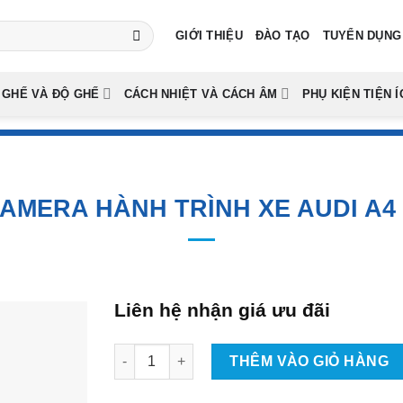
GIỚI THIỆU
ĐÀO TẠO
TUYỂN DỤNG
 GHẾ VÀ ĐỘ GHẾ
CÁCH NHIỆT VÀ CÁCH ÂM
PHỤ KIỆN TIỆN Í
AMERA HÀNH TRÌNH XE AUDI A4
Liên hệ nhận giá ưu đãi
Lắp Đặt Camera Hành Trình Xe Audi A4 Tại Tp
THÊM VÀO GIỎ HÀNG