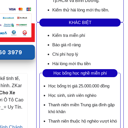
Tp.HCM và Bình Dương.
Kiểm thử hài lòng mới thu tiền.
KHÁC BIỆT
Kiểm tra miễn phí
Báo giá rõ ràng
60 3979
Chi phí hợp lý
Hài lòng mới thu tiền
Học bổng học nghề miễn phí
kế tinh tế,
i hình. ZKar
Học bổng trị giá 25.000.000 đồng
 Cho Xe
Học sinh, sinh viên nghèo
ơi Ô Tô Cao
Thanh niên miền Trung gia đình gặp
_⭐ Uy Tín.
khó khăn
Thanh niên thuộc hộ nghèo vượt khó
Bình Chánh,