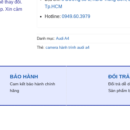
ể thay đổi.
Tp.HCM
ợp. Xin cảm
Hotline:
0949.60.3979
Danh mục:
Audi A4
Thẻ:
camera hành trình audi a4
BẢO HÀNH
ĐỔI TRẢ
Cam kết bảo hành chính
Đổi trả dễ 
hãng
Sản phẩm bị