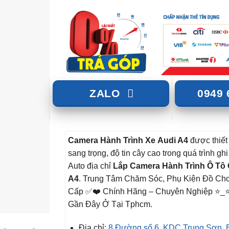
ZALO
0949 
Camera Hành Trình Xe
Audi A4
được thiết 
sang trọng, độ tin cây cao trong quá trình gh
Auto địa chỉ
Lắp Camera Hành Trình Ô Tô
A4
. Trung Tâm Chăm Sóc, Phụ Kiện Đồ Ch
Cấp ✅❤️ Chính Hãng – Chuyên Nghiệp ⭐_⭐
Gần Đây Ở Tại Tphcm.
Địa chỉ:
8 Đường số 6, KDC Trung Sơn, 