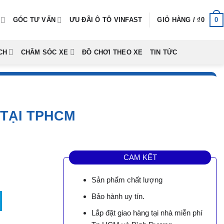
0
GÓC TƯ VẤN
ƯU ĐÃI Ô TÔ VINFAST
GIỎ HÀNG /
₫
0
CH
CHĂM SÓC XE
ĐỒ CHƠI THEO XE
TIN TỨC
 TẠI TPHCM
CAM KẾT
Sản phẩm chất lượng
HCM số lượng
Bảo hành uy tín.
Lắp đặt giao hàng tại nhà miễn phí