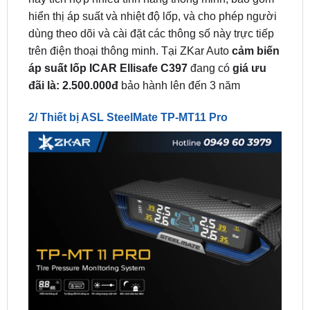
trên điện thoại thông minh. Tại ZKar Auto
cảm biến
áp suất lốp ICAR Ellisafe C397
đang có
giá ưu
đãi là: 2.500.000đ
bảo hành lên đến 3 năm
2/ Thiết bị ASL SteelMate TP-MT11 Pro
Thiết bị ASL SteelMate TP-MT11 Pro