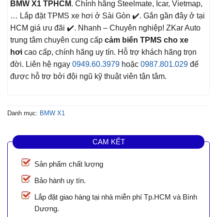
BMW X1 TPHCM
. Chính hãng Steelmate, Icar, Vietmap,
… Lắp đặt TPMS xe hơi ở Sài Gòn ✔️. Gắn gần đây ở tại
HCM giá ưu đãi ✔️. Nhanh – Chuyên nghiệp! ZKar Auto
trung tâm chuyên cung cấp
cảm biến TPMS cho xe
hơi
cao cấp, chính hãng uy tín. Hỗ trợ khách hãng trọn
đời. Liên hệ ngay
0949.60.3979
hoặc
0987.801.029
để
được hỗ trợ bởi đội ngũ kỹ thuật viên tận tâm.
Danh mục:
BMW X1
CAM KẾT
Sản phẩm chất lượng
Bảo hành uy tín.
Lắp đặt giao hàng tại nhà miễn phí Tp.HCM và Bình
Dương.