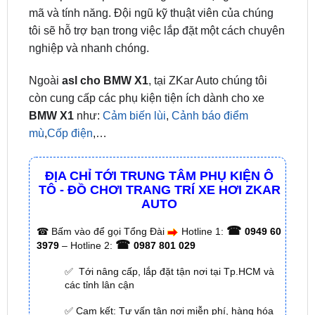
nghiệp và nhanh chóng.
Ngoài
asl cho BMW X1
, tại ZKar Auto chúng tôi
còn cung cấp các phụ kiện tiện ích dành cho xe
BMW X1
như:
Cảm biến lùi
,
Cảnh báo điểm
mù
,
Cốp điện
,…
ĐỊA CHỈ TỚI TRUNG TÂM PHỤ KIỆN Ô
TÔ - ĐỒ CHƠI TRANG TRÍ XE HƠI ZKAR
AUTO
☎
☎
Bấm vào để gọi Tổng Đài
Hotline 1:
0949 60
☎
3979
– Hotline 2:
0987 801 029
✅ Tới nâng cấp, lắp đặt tận nơi tại Tp.HCM và
các tỉnh lân cận
✅ Cam kết: Tư vấn tận nơi miễn phí, hàng hóa
kém chất lượng ( hay lỗi do nhà sản xuất ) =>
hoàn tiền 100%.