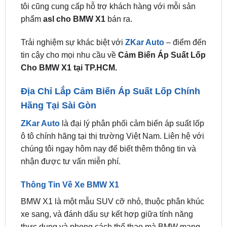
Trải nghiệm sự khác biệt với
ZKar Auto
– điểm đến
tin cậy cho mọi nhu cầu về
Cảm Biến Áp Suất Lốp
Cho BMW X1 tại TP.HCM.
Địa Chỉ Lắp Cảm Biến Áp Suất Lốp Chính
Hãng Tại Sài Gòn
ZKar Auto
là đại lý phân phối cảm biến áp suất lốp
ô tô chính hãng tại thị trường Việt Nam. Liên hệ với
chúng tôi ngay hôm nay để biết thêm thông tin và
nhận được tư vấn miễn phí.
Thông Tin Về Xe BMW X1
BMW X1 là một mẫu SUV cỡ nhỏ, thuộc phân khúc
xe sang, và đánh dấu sự kết hợp giữa tính năng
thực dụng và phong cách thể thao mà BMW mang
lại. Kể từ khi ra mắt vào năm 2009, X1 đã trở thành
một trong những lựa chọn phổ biến nhất trong dòng