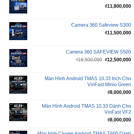
Camera 360 Safeview S300
₫
11,500,000
Camera 360 SAFEVIEW S500
Giá
G
₫
16,500,000
₫
12,500,000
gốc
h
là:
t
₫16,500,000.
l
Màn Hình Android TMAS 10.33 Inch Cho
₫
VinFast Minio Green
₫
8,000,000
Màn Hình Android TMAS 10.33 Dành Cho
VinFast VF2
₫
8,000,000
Màn hình Cluster Android TMAS T600 Dành
Cho VinFast VF3
₫
10,800,000