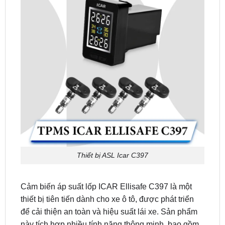
Thiết bị ASL Icar C397
Cảm biến áp suất lốp ICAR Ellisafe C397 là một
thiết bị tiên tiến dành cho xe ô tô, được phát triển
để cải thiện an toàn và hiệu suất lái xe. Sản phẩm
này tích hợp nhiều tính năng thông minh, bao gồm
hiển thị áp suất và nhiệt độ lốp, và cho phép người
dùng theo dõi và cài đặt các thông số này trực tiếp