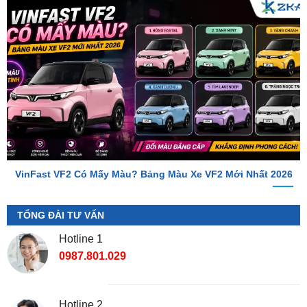
VinFast VF2 Có Mấy Màu? Bảng Màu Xe VF2 Mới Nhất 2026
TỔNG ĐÀI TƯ VẤN
Hotline 1
0987.801.029
Hotline 2
0949.60.3979