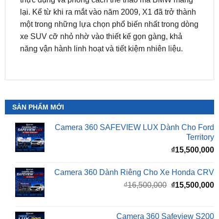
xe SUV cỡ nhỏ nhờ vào thiết kế gọn gàng, khả
năng vận hành linh hoạt và tiết kiệm nhiên liệu.
SẢN PHẨM MỚI
Camera 360 SAFEVIEW LUX Dành Cho Ford
Territory
₫
15,500,000
Camera 360 Dành Riêng Cho Xe Honda CRV
Giá
G
₫
16,500,000
₫
15,500,000
gốc
h
là:
t
₫16,500,000.
l
Camera 360 Safeview S200
₫
₫
11,800,000