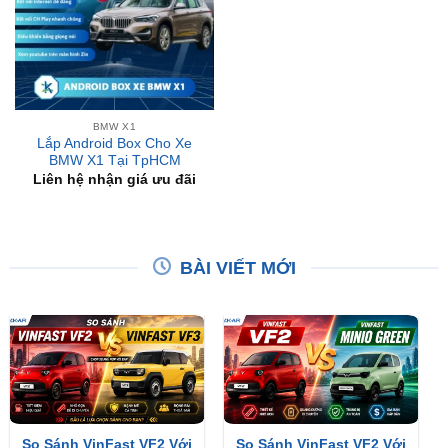
BMW X1
Lắp Android Box Cho Xe
BMW X1 Tại TpHCM
Liên hệ nhận giá ưu đãi
BÀI VIẾT MỚI
So Sánh VinFast VF2 Với
So Sánh VinFast VF2 Với
VinFast VF3 Chi Tiết
VinFast Minio Green Chi
Tiết