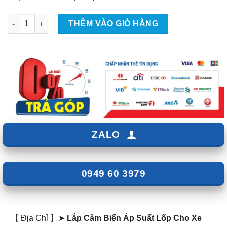
gốc
hiện
là:
tại
Cảm Biến Áp Suất Lốp Cho BMW X1 số lượng
THÊM VÀO GIỎ HÀNG
₫2,800,000.
là:
₫2,500,000.
ZALO
0949 60 3979
【 Địa Chỉ 】➤
Lắp Cảm Biến Áp Suất Lốp Cho Xe