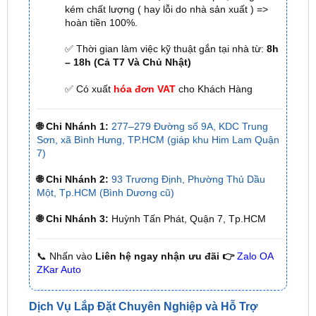
✅ Thời gian làm việc kỹ thuật gắn tại nhà từ:
8h
– 18h (Cả T7 Và Chủ Nhật)
✅ Có xuất
hóa đơn VAT
cho Khách Hàng
🌐 Chi Nhánh 1:
277–279 Đường số 9A, KDC Trung
Sơn, xã Bình Hưng, TP.HCM (giáp khu Him Lam Quận
7)
🌐 Chi Nhánh 2:
93 Trương Định, Phường Thủ Dầu
Một, Tp.HCM (Bình Dương cũ)
🌐 Chi Nhánh 3:
Huỳnh Tấn Phát, Quận 7, Tp.HCM
📞 Nhấn vào
Liên hệ ngay nhận ưu đãi 👉
Zalo OA
ZKar Auto
Dịch Vụ Lắp Đặt Chuyên Nghiệp và Hỗ Trợ
Khách Hàng