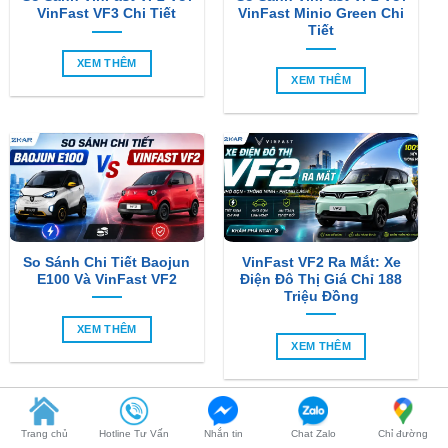
XEM THÊM
XEM THÊM
So Sánh Chi Tiết Baojun
VinFast VF2 Ra Mắt: Xe
E100 Và VinFast VF2
Điện Đô Thị Giá Chỉ 188
Triệu Đồng
XEM THÊM
XEM THÊM
SẢN PHẨM MỚI
-6%
Trang chủ
Hotline Tư Vấn
Nhắn tin
Chat Zalo
Chỉ đường