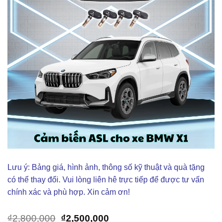
Lưu ý: Bảng giá, hình ảnh, thông số kỹ thuật và quà tặng
có thể thay đổi. Vui lòng liên hê trực tiếp để được tư vấn
chính xác và phù hợp. Xin cảm ơn!
Giá
Giá
₫
2,800,000
₫
2,500,000