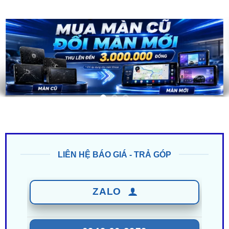
LIÊN HỆ BÁO GIÁ - TRẢ GÓP
ZALO
0949 60 3979