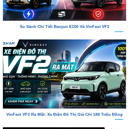
So Sánh Chi Tiết Baojun E100 Và VinFast VF2
VinFast VF2 Ra Mắt: Xe Điện Đô Thị Giá Chỉ 188 Triệu Đồng