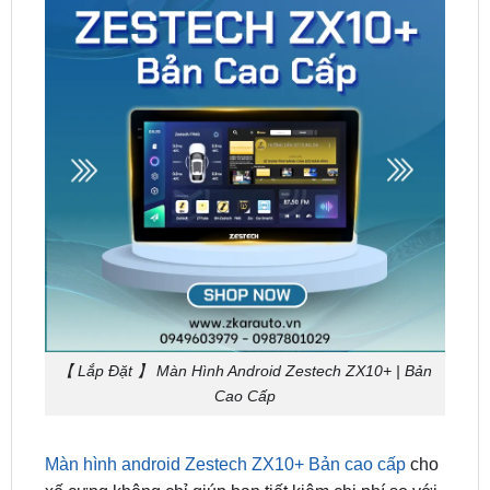
【 Lắp Đặt 】 Màn Hình Android Zestech ZX10+ | Bản
Cao Cấp
Màn hình android Zestech ZX10+ Bản cao cấp
cho
xế cưng không chỉ giúp bạn tiết kiệm chi phí so với
việc lắp riêng lẻ, tăng cao tính thẩm mỹ cho nội thất
xe mà còn đem đến cho bạn sự an toàn, giải toả