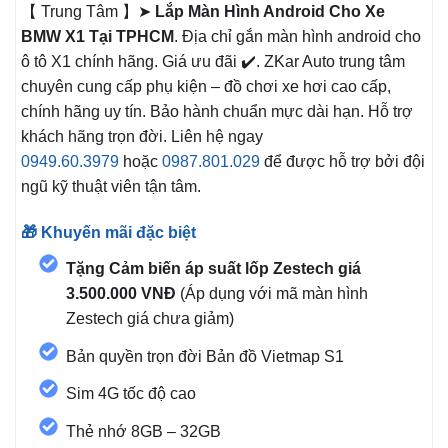
【 Trung Tâm 】➤
Lắp Màn Hình Android Cho Xe
BMW X1 Tại TPHCM
. Địa chỉ gắn màn hình android cho
ô tô X1
chính hãng. Giá ưu đãi ✔️. ZKar Auto trung tâm
chuyên cung cấp phụ kiện – đồ chơi xe hơi cao cấp,
chính hãng uy tín. Bảo hành chuẩn mực dài hạn. Hỗ trợ
khách hãng trọn đời. Liên hệ ngay
0949.60.3979
hoặc
0987.801.029
để được hỗ trợ bởi đội
ngũ kỹ thuật viên tận tâm.
🎁 Khuyến mãi đặc biệt
Tặng Cảm biến áp suất lốp Zestech giá
3.500.000 VNĐ
(Áp dụng với mã màn hình
Zestech giá chưa giảm)
Bản quyền trọn đời Bản đồ Vietmap S1
Sim 4G tốc độ cao
Thẻ nhớ 8GB – 32GB