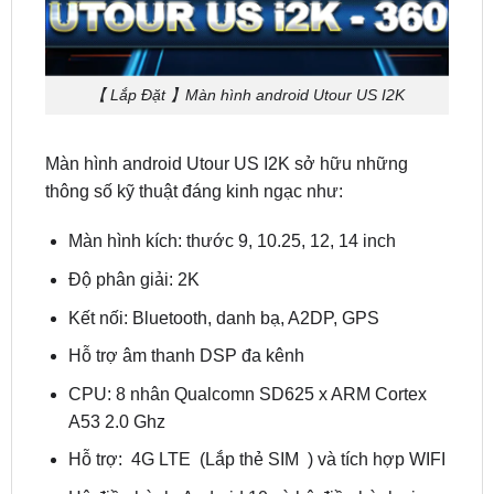
【 Lắp Đặt 】Màn hình android Utour US I2K
Màn hình android Utour US I2K sở hữu những
thông số kỹ thuật đáng kinh ngạc như:
Màn hình kích: thước 9, 10.25, 12, 14 inch
Độ phân giải: 2K
Kết nối: Bluetooth, danh bạ, A2DP, GPS
Hỗ trợ âm thanh DSP đa kênh
CPU: 8 nhân Qualcomn SD625 x ARM Cortex
A53 2.0 Ghz
Hỗ trợ: 4G LTE (Lắp thẻ SIM ) và tích hợp WIFI
Hệ điều hành: Android 10 và hệ điều hành zin
Bộ nhớ: RAM 4GB/6GB/8GB và ROM