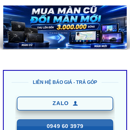
LIÊN HỆ BÁO GIÁ - TRẢ GÓP
ZALO
0949 60 3979