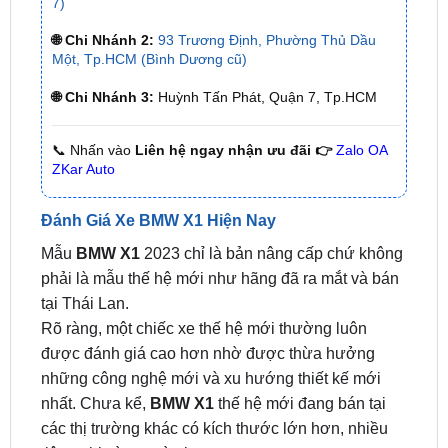
Một, Tp.HCM (Bình Dương cũ)
🌐 Chi Nhánh 3:
Huỳnh Tấn Phát, Quận 7, Tp.HCM
📞 Nhấn vào
Liên hệ ngay nhận ưu đãi 👉
Zalo OA
ZKar Auto
Đánh Giá Xe BMW X1 Hiện Nay
Mẫu
BMW X1
2023 chỉ là bản nâng cấp chứ không
phải là mẫu thế hệ mới như hãng đã ra mắt và bán
tại Thái Lan.
Rõ ràng, một chiếc xe thế hệ mới thường luôn
được đánh giá cao hơn nhờ được thừa hưởng
những công nghệ mới và xu hướng thiết kế mới
nhất. Chưa kể,
BMW X1
thế hệ mới đang bán tại
các thị trường khác có kích thước lớn hơn, nhiều
tiện nghi và an toàn hơn.
Tuy vậy, chính mẫu thế hệ mới lại đang dính đến