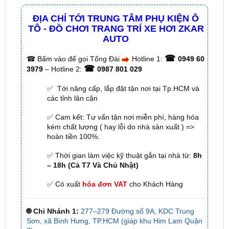
TÔ - ĐỒ CHƠI TRANG TRÍ XE HƠI ZKAR
AUTO
☎
☎
Bấm vào để gọi Tổng Đài
Hotline 1:
0949 60
☎
3979
– Hotline 2:
0987 801 029
✅ Tới nâng cấp, lắp đặt tận nơi tại Tp.HCM và
các tỉnh lân cận
✅ Cam kết: Tư vấn tận nơi miễn phí, hàng hóa
kém chất lượng ( hay lỗi do nhà sản xuất ) =>
hoàn tiền 100%.
✅ Thời gian làm việc kỹ thuật gắn tại nhà từ:
8h
– 18h (Cả T7 Và Chủ Nhật)
✅ Có xuất
hóa đơn VAT
cho Khách Hàng
🌐 Chi Nhánh 1:
277–279 Đường số 9A, KDC Trung
Sơn, xã Bình Hưng, TP.HCM (giáp khu Him Lam Quận
7)
🌐 Chi Nhánh 2:
93 Trương Định, Phường Thủ Dầu