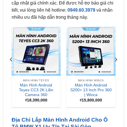
nhiều ưu đãi hấp dẫn trong tháng này.
MÀN HÌNH TEYES
MÀN HÌNH WINCA
Màn Hình Android
Màn Hình Android
0
Teyes CC3 2K Liền
S200+ 13 Inch Pro 360
Camera 360
| Winca
₫
18,390,000
₫
15,800,000
Địa Chỉ Lắp Màn Hình Android Cho Ô
Tô BMW X1 Uy Tín Tại Sài Gòn