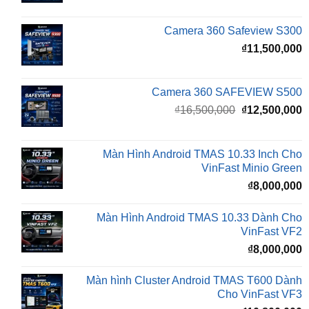
₫
11,500,000
Camera 360 SAFEVIEW S500
Giá
G
₫
16,500,000
₫
12,500,000
gốc
h
là:
t
₫16,500,000.
l
Màn Hình Android TMAS 10.33 Inch Cho
₫
VinFast Minio Green
₫
8,000,000
Màn Hình Android TMAS 10.33 Dành Cho
VinFast VF2
₫
8,000,000
Màn hình Cluster Android TMAS T600 Dành
Cho VinFast VF3
₫
10,800,000
Màn hình Cluster Android TMAS T500 Dành