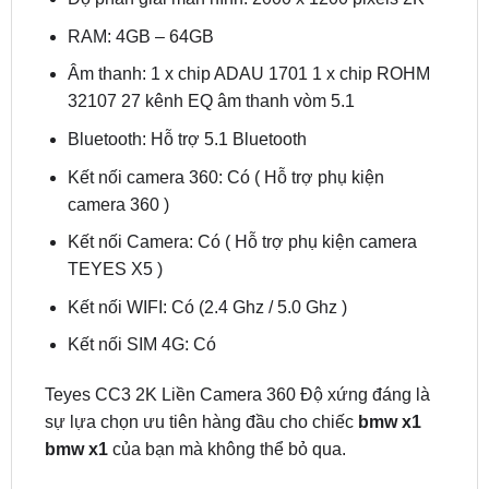
Âm thanh: 1 x chip ADAU 1701 1 x chip ROHM
32107 27 kênh EQ âm thanh vòm 5.1
Bluetooth: Hỗ trợ 5.1 Bluetooth
Kết nối camera 360: Có ( Hỗ trợ phụ kiện
camera 360 )
Kết nối Camera: Có ( Hỗ trợ phụ kiện camera
TEYES X5 )
Kết nối WIFI: Có (2.4 Ghz / 5.0 Ghz )
Kết nối SIM 4G: Có
Teyes CC3 2K Liền Camera 360 Độ xứng đáng là
sự lựa chọn ưu tiên hàng đầu cho chiếc
bmw x1
bmw x1
của bạn mà không thể bỏ qua.
3/ Màn hình android Utour US I2K cho BMW X1
Utour US i2K
– Lựa chọn hoàn hảo cho màn hình