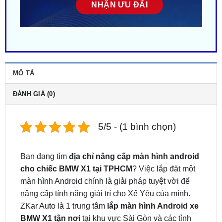
MÔ TẢ
ĐÁNH GIÁ (0)
5/5 - (1 bình chọn)
Bạn đang tìm
địa chỉ nâng cấp màn hình android
cho chiếc BMW X1 tại TPHCM
? Việc lắp đặt một
màn hình Android chính là giải pháp tuyệt vời để
nâng cấp tính năng giải trí cho Xế Yêu của mình.
ZKar Auto là 1 trung tâm
lắp màn hình Android xe
BMW X1 tận nơi
tại khu vực Sài Gòn và các tỉnh
lân cận. Liên hệ
ngay
0949.603.979
hoặc
0987.801.029
để được hỗ