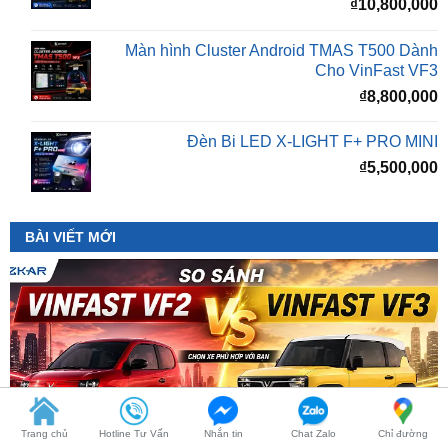
Cho VinFast VF3
₫
8,800,000
Đèn Bi LED X-LIGHT F+ PRO MINI
₫
5,500,000
BÀI VIẾT MỚI
Trang chủ
Hotline Tư Vấn
Nhắn tin
Chat Zalo
Chỉ đường