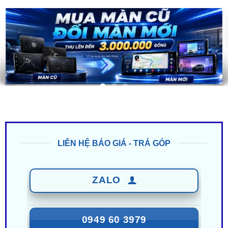
LIÊN HỆ BÁO GIÁ - TRẢ GÓP
ZALO
0949 60 3979