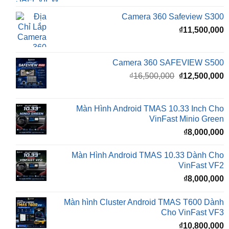
₫
11,500,000
Camera 360 SAFEVIEW S500
Giá
G
₫
16,500,000
₫
12,500,000
gốc
h
là:
t
₫16,500,000.
l
Màn Hình Android TMAS 10.33 Inch Cho
₫
VinFast Minio Green
₫
8,000,000
Màn Hình Android TMAS 10.33 Dành Cho
VinFast VF2
₫
8,000,000
Màn hình Cluster Android TMAS T600 Dành
Cho VinFast VF3
₫
10,800,000
BÀI VIẾT MỚI