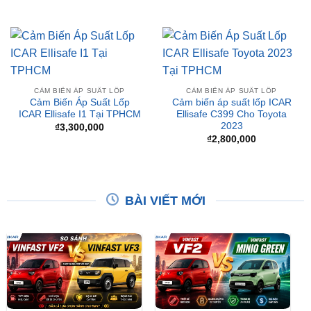
CẢM BIẾN ÁP SUẤT LỐP
CẢM BIẾN ÁP SUẤT LỐP
Cảm Biến Áp Suất Lốp
Cảm biến áp suất lốp ICAR
ICAR Ellisafe I1 Tại TPHCM
Ellisafe C399 Cho Toyota
2023
₫
3,300,000
₫
2,800,000
BÀI VIẾT MỚI
So Sánh VinFast VF2 Với
So Sánh VinFast VF2 Với
VinFast VF3 Chi Tiết
VinFast Minio Green Chi