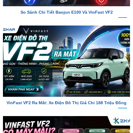
VinFast VF2 Ra Mắt: Xe Điện Đô Thị Giá Chỉ 188 Triệu Đồng