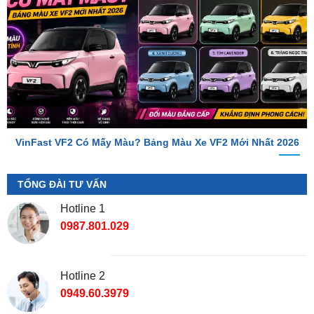
VinFast VF2 Có Mấy Màu? Bảng Màu Xe VF2 Mới Nhất 2026
TỔNG ĐÀI TƯ VẤN
Hotline 1
0987.801.029
Hotline 2
0949.60.3979
Địa Chỉ Shop