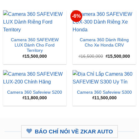
Camera 360 SAFEVIEW
Camera 360 Dành Riêng
LUX Dành Cho Ford
Cho Xe Honda CRV
Territory
Giá
Giá
₫
15,500,000
₫
16,500,000
₫
15,500,000
gốc
hiện
là:
tại
₫16,500,000.
là:
₫15,
Camera 360 Safeview S200
Camera 360 Safeview S300
₫
11,800,000
₫
11,500,000
BÁO CHÍ NÓI VỀ ZKAR AUTO