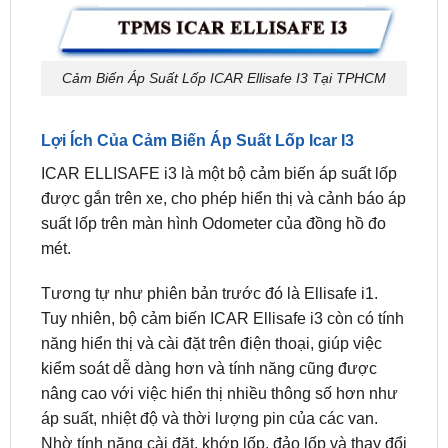
Cảm Biến Áp Suất Lốp ICAR Ellisafe I3 Tại TPHCM
Lợi Ích Của Cảm Biến Áp Suất Lốp Icar I3
ICAR ELLISAFE i3 là một bộ cảm biến áp suất lốp
được gắn trên xe, cho phép hiển thị và cảnh báo áp
suất lốp trên màn hình Odometer của đồng hồ đo
mét.
Tương tự như phiên bản trước đó là Ellisafe i1.
Tuy nhiên, bộ cảm biến ICAR Ellisafe i3 còn có tính
năng hiển thị và cài đặt trên điện thoại, giúp việc
kiểm soát dễ dàng hơn và tính năng cũng được
nâng cao với việc hiển thị nhiều thông số hơn như
áp suất, nhiệt độ và thời lượng pin của các van.
Nhờ tính năng cài đặt, khớp lốp, đảo lốp và thay đổi
ngưỡng cảnh báo trên điện thoại, việc lắp đặt cũng
trở nên đơn giản hơn so với bộ Ellisafe i1.