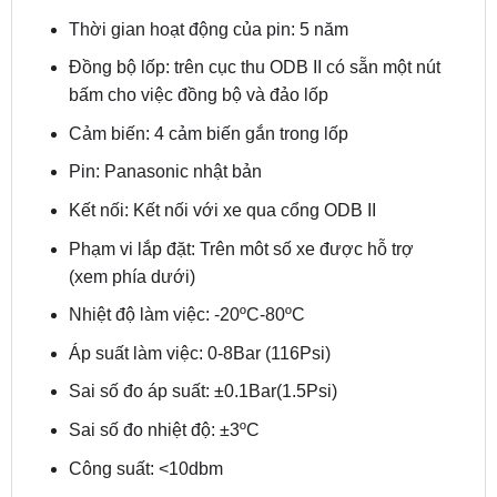
Đồng bộ lốp: trên cục thu ODB II có sẵn một nút
bấm cho việc đồng bộ và đảo lốp
Cảm biến: 4 cảm biến gắn trong lốp
Pin: Panasonic nhật bản
Kết nối: Kết nối với xe qua cổng ODB II
Phạm vi lắp đặt: Trên môt số xe được hỗ trợ
(xem phía dưới)
Nhiệt độ làm việc: -20ºC-80ºC
Áp suất làm việc: 0-8Bar (116Psi)
Sai số đo áp suất: ±0.1Bar(1.5Psi)
Sai số đo nhiệt độ: ±3ºC
Công suất: <10dbm
Tần số: 433.92 MHZ
Kích thước: 20mm*17mm (Đường kính x Độ