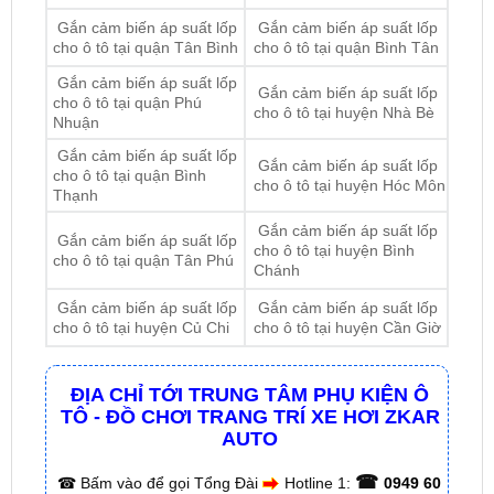
Gắn cảm biến áp suất lốp
Gắn cảm biến áp suất lốp
cho ô tô tại quận Phú
cho ô tô tại huyện Nhà Bè
Nhuận
Gắn cảm biến áp suất lốp
Gắn cảm biến áp suất lốp
cho ô tô tại quận Bình
cho ô tô tại huyện Hóc Môn
Thạnh
Gắn cảm biến áp suất lốp
Gắn cảm biến áp suất lốp
cho ô tô tại huyện Bình
cho ô tô tại quận Tân Phú
Chánh
Gắn cảm biến áp suất lốp
Gắn cảm biến áp suất lốp
cho ô tô tại huyện Củ Chi
cho ô tô tại huyện Cần Giờ
ĐỊA CHỈ TỚI TRUNG TÂM PHỤ KIỆN Ô
TÔ - ĐỒ CHƠI TRANG TRÍ XE HƠI ZKAR
AUTO
☎
☎
Bấm vào để gọi Tổng Đài
Hotline 1:
0949 60
☎
3979
– Hotline 2:
0987 801 029
✅ Tới nâng cấp, lắp đặt tận nơi tại Tp.HCM và