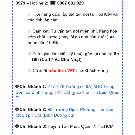
các tỉnh lân cận
✅ Cam kết: Tư vấn tận nơi miễn phí, hàng hóa
kém chất lượng ( hay lỗi do nhà sản xuất ) =>
hoàn tiền 100%.
✅ Thời gian làm việc kỹ thuật gắn tại nhà từ:
8h
– 18h (Cả T7 Và Chủ Nhật)
✅ Có xuất
hóa đơn VAT
cho Khách Hàng
🌐 Chi Nhánh 1:
277–279 Đường số 9A, KDC Trung
Sơn, xã Bình Hưng, TP.HCM (giáp khu Him Lam Quận
7)
🌐 Chi Nhánh 2:
93 Trương Định, Phường Thủ Dầu
Một, Tp.HCM (Bình Dương cũ)
🌐 Chi Nhánh 3:
Huỳnh Tấn Phát, Quận 7, Tp.HCM
📞 Nhấn vào
Liên hệ ngay nhận ưu đãi 👉
Zalo OA
ZKar Auto