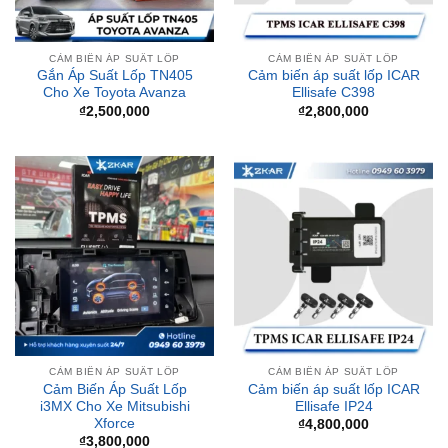
CẢM BIẾN ÁP SUẤT LỐP
CẢM BIẾN ÁP SUẤT LỐP
Gắn Áp Suất Lốp TN405
Cảm biến áp suất lốp ICAR
Cho Xe Toyota Avanza
Ellisafe C398
₫
2,500,000
₫
2,800,000
CẢM BIẾN ÁP SUẤT LỐP
CẢM BIẾN ÁP SUẤT LỐP
Cảm Biến Áp Suất Lốp
Cảm biến áp suất lốp ICAR
i3MX Cho Xe Mitsubishi
Ellisafe IP24
Xforce
₫
4,800,000
₫
3,800,000