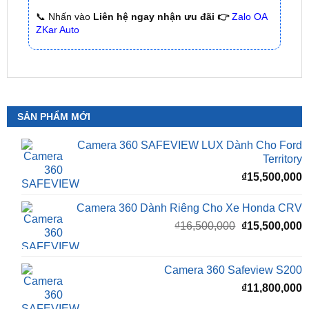
SẢN PHẨM MỚI
Camera 360 SAFEVIEW LUX Dành Cho Ford
Territory
₫
15,500,000
Camera 360 Dành Riêng Cho Xe Honda CRV
Giá
G
₫
16,500,000
₫
15,500,000
gốc
h
là:
t
₫16,500,000.
l
Camera 360 Safeview S200
₫
₫
11,800,000
Camera 360 Safeview S300