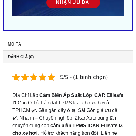
MÔ TẢ
ĐÁNH GIÁ (0)
5/5 - (1 bình chọn)
Địa Chỉ Lắp
Cảm Biến Áp Suất Lốp ICAR Ellisafe
I3
Cho Ô Tô. Lắp đặt TPMS Icar cho xe hơi ở
TPHCM ✔️. Gắn gần đây ở tại Sài Gòn giá ưu đãi
✔️. Nhanh – Chuyên nghiệp! ZKar Auto trung tâm
chuyên cung cấp
cảm biến TPMS ICAR Ellisafe I3
cho xe hơi
. Hỗ trợ khách hãng trọn đời. Liên hệ
ngay
0949.603.979
hoặc
0987.801.029
để được hỗ
trợ bởi đội ngũ kỹ thuật viên tận tâm.