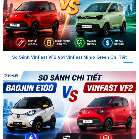
So Sánh VinFast VF2 Với VinFast Minio Green Chi Tiết
So Sánh Chi Tiết Baojun E100 Và VinFast VF2