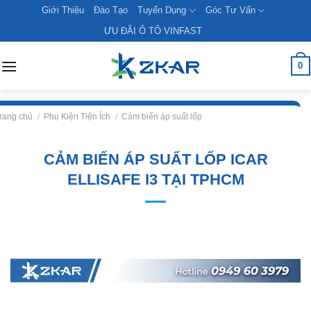
Skip
Giới Thiệu
Đào Tạo
Tuyển Dụng
Góc Tư Vấn
to
ƯU ĐÃI Ô TÔ VINFAST
content
0
rang chủ
/
Phụ Kiện Tiện Ích
/
Cảm biến áp suất lốp
CẢM BIẾN ÁP SUẤT LỐP ICAR
ELLISAFE I3 TẠI TPHCM