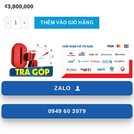
₫
3,800,000
Cảm Biến Áp Suất Lốp ICAR Ellisafe I3 Tại TPHCM số lượng
THÊM VÀO GIỎ HÀNG
ZALO
0949 60 3979