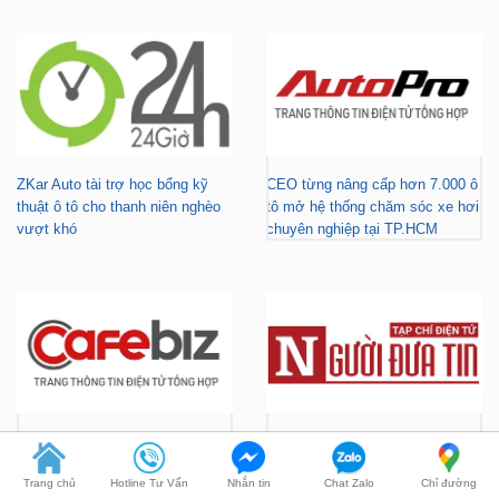
ZKar Auto tài trợ học bổng kỹ
CEO từng nâng cấp hơn 7.000 ô
thuật ô tô cho thanh niên nghèo
tô mở hệ thống chăm sóc xe hơi
vượt khó
chuyên nghiệp tại TP.HCM
Gara nâng cấp xe hơi chuyên
ZKar Auto tài trợ học bổng kỹ
nghiệp tại TP.HCM - Tài trợ học
thuật ô tô cho thanh niên có hoàn
bổng cho thanh niên khó khăn
cảnh khó khăn
Trang chủ
Hotline Tư Vấn
Nhắn tin
Chat Zalo
Chỉ đường