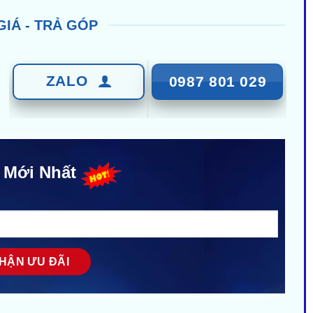
GIÁ - TRẢ GÓP
ZALO
0987 801 029
 Mới Nhất