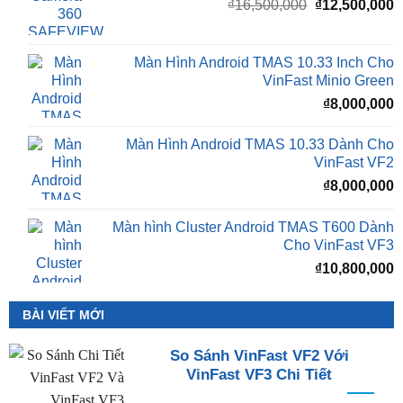
Giá
G
₫
16,500,000
₫
12,500,000
gốc
h
là:
t
₫16,500,000.
l
Màn Hình Android TMAS 10.33 Inch Cho
₫
VinFast Minio Green
₫
8,000,000
Màn Hình Android TMAS 10.33 Dành Cho
VinFast VF2
₫
8,000,000
Màn hình Cluster Android TMAS T600 Dành
Cho VinFast VF3
₫
10,800,000
BÀI VIẾT MỚI
So Sánh VinFast VF2 Với
VinFast VF3 Chi Tiết