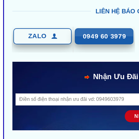
LIÊN HỆ BÁO 
ZALO
0949 60 3979
Nhận Ưu Đãi