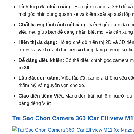
Tích hợp đa chức năng:
Bao gồm camera 360 độ và c
mọi góc nhìn xung quanh xe và kiểm soát áp suất lốp 
Chất lượng hình ảnh nét căng:
Với 6 góc cam đa ch
siêu nét, giúp bạn dễ dàng nhận biết mọi vật cản xung
Hiển thị đa dạng:
Hỗ trợ chế độ hiển thị 2D và 3D tiên
trước và vạch đánh lái theo vô lăng, tăng cường sự tiện
Dễ dàng điều khiển:
Có thể điều chỉnh góc camera m
cx30
.
Lắp đặt gọn gàng:
Việc lắp đặt camera không yêu cầu
thẩm mỹ và nguyên vẹn cho xe.
Giao diện tiếng Việt:
Mang đến trải nghiệm người dùn
bằng tiếng Việt.
Tại Sao Chọn Camera 360 ICar Elliview M