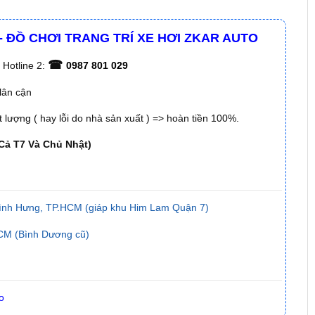
 - ĐỒ CHƠI TRANG TRÍ XE HƠI ZKAR AUTO
☎
 Hotline 2:
0987 801 029
lân cận
lượng ( hay lỗi do nhà sản xuất ) => hoàn tiền 100%.
Cả T7 Và Chủ Nhật)
ình Hưng, TP.HCM (giáp khu Him Lam Quận 7)
CM (Bình Dương cũ)
o