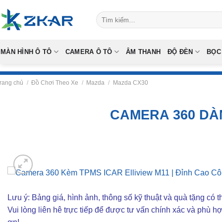
Skip
Tìm
to
kiếm:
content
MÀN HÌNH Ô TÔ
CAMERA Ô TÔ
ÂM THANH
ĐỘ ĐÈN
BỌC
rang chủ
/
Đồ Chơi Theo Xe
/
Mazda
/
Mazda CX30
CAMERA 360 DÀN
Lưu ý: Bảng giá, hình ảnh, thông số kỹ thuật và quà tặng có th
Vui lòng liên hê trực tiếp để được tư vấn chính xác và phù h