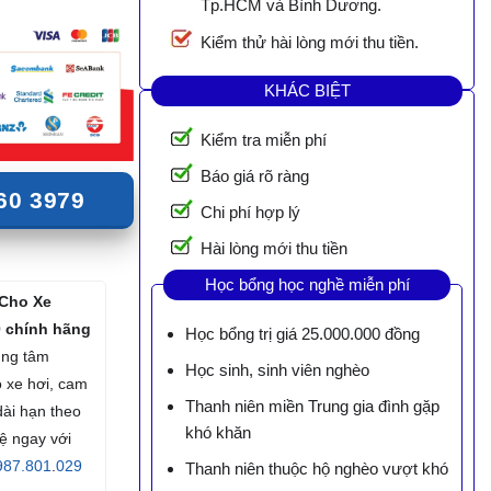
Tp.HCM và Bình Dương.
Kiểm thử hài lòng mới thu tiền.
KHÁC BIỆT
Kiểm tra miễn phí
Báo giá rõ ràng
60 3979
Chi phí hợp lý
Hài lòng mới thu tiền
Học bổng học nghề miễn phí
 Cho Xe
 chính hãng
Học bổng trị giá 25.000.000 đồng
rung tâm
Học sinh, sinh viên nghèo
 xe hơi, cam
Thanh niên miền Trung gia đình gặp
dài hạn theo
khó khăn
hệ ngay với
87.801
.
029
Thanh niên thuộc hộ nghèo vượt khó