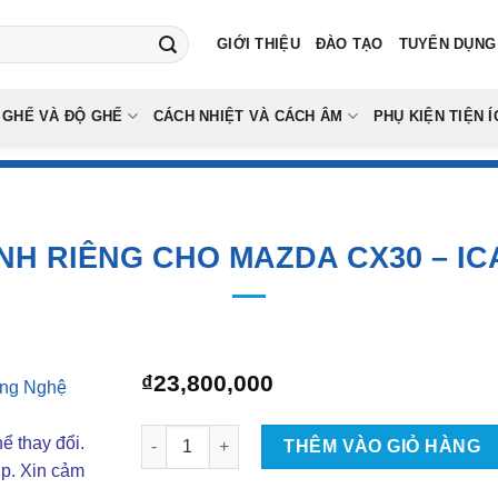
GIỚI THIỆU
ĐÀO TẠO
TUYỂN DỤNG
 GHẾ VÀ ĐỘ GHẾ
CÁCH NHIỆT VÀ CÁCH ÂM
PHỤ KIỆN TIỆN Í
H RIÊNG CHO MAZDA CX30 – IC
₫
23,800,000
Camera 360 Dành Riêng Cho Mazda CX30 - ICAR
ể thay đổi.
THÊM VÀO GIỎ HÀNG
ợp. Xin cảm