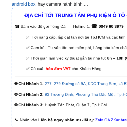
android box
, hay camera hành trình,…
ĐỊA CHỈ TỚI TRUNG TÂM PHỤ KIỆN Ô TÔ
☎
☎
Bấm vào để gọi Tổng Đài
Hotline 1:
0949 60 3979
–
✅ Tới nâng cấp, lắp đặt tận nơi tại Tp.HCM và các tỉnh 
✅ Cam kết: Tư vấn tận nơi miễn phí, hàng hóa kém chất 
✅ Thời gian làm việc kỹ thuật gắn tại nhà từ:
8h – 18h (
✅ Có xuất
hóa đơn VAT
cho Khách Hàng
🌐 Chi Nhánh 1:
277–279 Đường số 9A, KDC Trung Sơn, xã B
🌐 Chi Nhánh 2:
93 Trương Định, Phường Thủ Dầu Một, Tp.H
🌐 Chi Nhánh 3:
Huỳnh Tấn Phát, Quận 7, Tp.HCM
📞 Nhấn vào
Liên hệ ngay nhận ưu đãi 👉
Zalo OA ZKar Aut