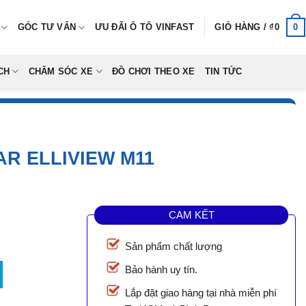
0
GÓC TƯ VẤN
ƯU ĐÃI Ô TÔ VINFAST
GIỎ HÀNG /
₫
0
CH
CHĂM SÓC XE
ĐỒ CHƠI THEO XE
TIN TỨC
AR ELLIVIEW M11
CAM KẾT
Sản phẩm chất lượng
 Elliview M11 số lượng
Bảo hành uy tín.
Lắp đặt giao hàng tại nhà miễn phí