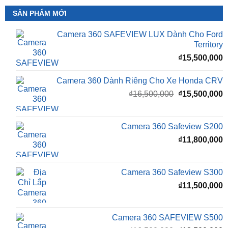
SẢN PHẨM MỚI
Camera 360 SAFEVIEW LUX Dành Cho Ford
Territory
₫
15,500,000
Camera 360 Dành Riêng Cho Xe Honda CRV
Giá
G
₫
16,500,000
₫
15,500,000
gốc
h
là:
t
₫16,500,000.
l
Camera 360 Safeview S200
₫
₫
11,800,000
Camera 360 Safeview S300
₫
11,500,000
Camera 360 SAFEVIEW S500