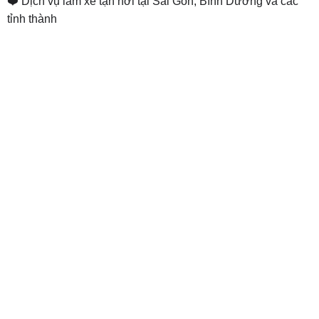
❤️ Dịch vụ làm xe tận nơi tại Sài Gòn, Bình Dương và các
tỉnh thành