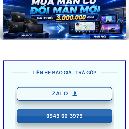
LIÊN HỆ BÁO GIÁ - TRẢ GÓP
ZALO
0949 60 3979