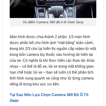
Ưu điểm Camera 360 độ ô tô Owin Sony
Màn hình được chia thành 2 phần: 1/3 màn hình
được phân bổ cho hình ảnh “mặt bằng” toàn cảnh,
trong khi 2/3 còn lại hiển thị nguồn cấp video từ một
trong bốn camera tùy thuộc vào hướng lái hiện tại
của xe. Có nghĩa là khi thực hiện các thao tác khác
nhau – có thể là đỗ xe, lái xe trong một không gian
hạn chế hoặc lùi xe – bạn sẽ luôn có thể phân tích
tình hình xung quanh xe cũng như từ từng camera
riêng lẻ trong khu vực ưu tiên.
Tại Sao Nên Lựa Chọn Camera 360 Độ Ô Tô
Owin
Lịch sử phát triển lâu đời nhất
Công nghệ mới nhất – hàng đầu Châu Âu