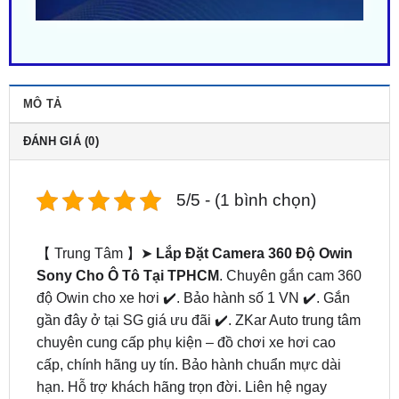
MÔ TẢ
ĐÁNH GIÁ (0)
5/5 - (1 bình chọn)
【 Trung Tâm 】➤
Lắp Đặt Camera 360 Độ Owin
Sony Cho Ô Tô Tại TPHCM
. Chuyên gắn cam 360
độ Owin cho xe hơi ✔️. Bảo hành số 1 VN ✔️. Gắn
gần đây ở tại SG giá ưu đãi ✔️. ZKar Auto trung tâm
chuyên cung cấp phụ kiện – đồ chơi xe hơi cao
cấp, chính hãng uy tín. Bảo hành chuẩn mực dài
hạn. Hỗ trợ khách hãng trọn đời. Liên hệ ngay
0949.603.979
hoặc
0987.801.029
để được hỗ trợ
bởi đội ngũ kỹ thuật viên tận tâm.