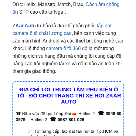
ZKar Auto
tự hào là địa chỉ phân phối,
lắp đặt
camera ô tô chất lượng cao
, bên cạnh việc cung
cấp màn hình Android và các thiết bị công nghệ cao
khác. Hệ thống
camera ô tô 360 độ
là một trong
những dịch vụ hàng đầu mà chúng tôi cung cấp để
nâng cao trải nghiệm lái xe và đảm bảo an toàn khi
tham gia giao thông.
ĐỊA CHỈ TỚI TRUNG TÂM PHỤ KIỆN Ô
TÔ - ĐỒ CHƠI TRANG TRÍ XE HƠI ZKAR
AUTO
☎
☎
Bấm vào để gọi Tổng Đài
Hotline 1:
0949 60
☎
3979
– Hotline 2:
0987 801 029
✅ Tới nâng cấp, lắp đặt tận nơi tại Tp.HCM và
các tỉnh lân cận
✅ Cam kết: Tư vấn tận nơi miễn phí, hàng hóa