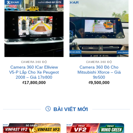
CAMERA 360 ĐỘ
CAMERA 360 ĐỘ
Camera 360 ICar Elliview
Camera 360 Độ Cho
V5-P Lắp Cho Xe Peugeot
Mitsubishi Xforce – Giá
2008 – Giá 17tr800
9tr500
₫
17,800,000
₫
9,500,000
BÀI VIẾT MỚI