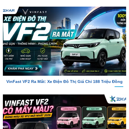
VinFast VF2 Ra Mắt: Xe Điện Đô Thị Giá Chỉ 188 Triệu Đồng