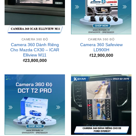
CAMERA 360 ĐỘ
CAMERA 360 ĐỘ
Camera 360 Dành Riêng
Camera 360 Safeview
Cho Mazda CX30 – ICAR
LD900H
Elliview M11
₫
12,900,000
₫
23,800,000
CAMERA 360 ĐỘ
CAMERA 360 ĐỘ
Camera 360 Độ DCT T2
Camera 360 Dành Riêng
Pro
Cho Xe Ford Everest