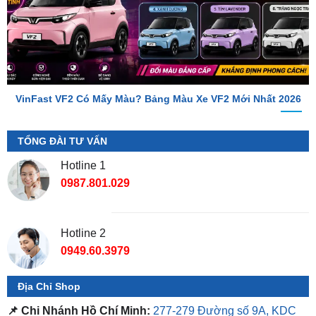
VinFast VF2 Có Mấy Màu? Bảng Màu Xe VF2 Mới Nhất 2026
TỔNG ĐÀI TƯ VẤN
Hotline 1
0987.801.029
Hotline 2
0949.60.3979
Địa Chỉ Shop
📌 Chi Nhánh Hồ Chí Minh:
277-279 Đường số 9A, KDC
Trung Sơn, Bình Chánh, Tp.HCM
(giáp khu Him Lam Quận
7)