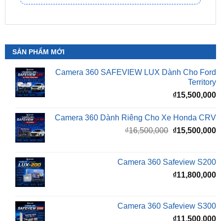
SẢN PHẨM MỚI
Camera 360 SAFEVIEW LUX Dành Cho Ford
Territory
₫
15,500,000
Camera 360 Dành Riêng Cho Xe Honda CRV
Giá
G
₫
16,500,000
₫
15,500,000
gốc
h
là:
t
₫16,500,000.
l
Camera 360 Safeview S200
₫
₫
11,800,000
Camera 360 Safeview S300
₫
11,500,000