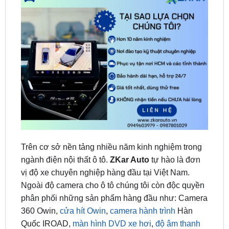
Trên cơ sở nền tảng nhiều năm kinh nghiệm trong
ngành điện nội thất ô tô.
ZKar Auto
tự hào là đơn
vị độ xe chuyên nghiệp hàng đầu tại Việt Nam.
Ngoài độ camera cho ô tô chúng tôi còn độc quyền
phân phối những sản phẩm hàng đầu như: Camera
360 Owin,
cửa hít Owin
,
camera hành trình
Hàn
Quốc IROAD,
màn hình DVD xe hơi
,
độ âm thanh
Đức: Helix, Maestro, Match, Brax,
Cách âm chống
ồn
STP cao cấp từ Nga…