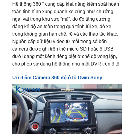
ngại vật trong khu vực “mù”, do đó tăng cường
đáng kể độ an toàn trong quá trình lùi xe, đỗ xe
trong không gian hạn chế, rẽ và các thao tác khác.
Nguồn cấp dữ liệu video từ mỗi trong số bốn
camera được ghi trên thẻ micro SD hoặc ổ USB
dưới dạng một kênh riêng biệt ở chế độ vòng lặp,
cho phép sử dụng hệ thống như một DVR trên ô tô.
Ưu điểm Camera 360 độ ô tô Owin Sony