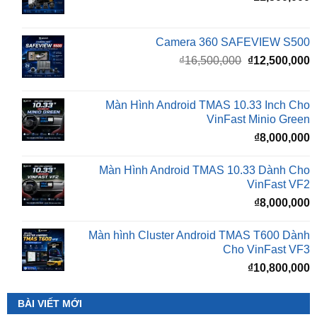
Camera 360 SAFEVIEW S500
Giá
G
₫
16,500,000
₫
12,500,000
gốc
h
là:
t
₫16,500,000.
l
Màn Hình Android TMAS 10.33 Inch Cho
₫
VinFast Minio Green
₫
8,000,000
Màn Hình Android TMAS 10.33 Dành Cho
VinFast VF2
₫
8,000,000
Màn hình Cluster Android TMAS T600 Dành
Cho VinFast VF3
₫
10,800,000
BÀI VIẾT MỚI