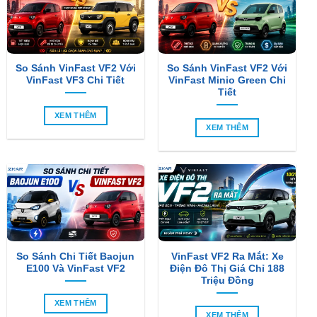
So Sánh VinFast VF2 Với
So Sánh VinFast VF2 Với
VinFast VF3 Chi Tiết
VinFast Minio Green Chi
Tiết
XEM THÊM
XEM THÊM
So Sánh Chi Tiết Baojun
VinFast VF2 Ra Mắt: Xe
E100 Và VinFast VF2
Điện Đô Thị Giá Chỉ 188
Triệu Đồng
XEM THÊM
XEM THÊM