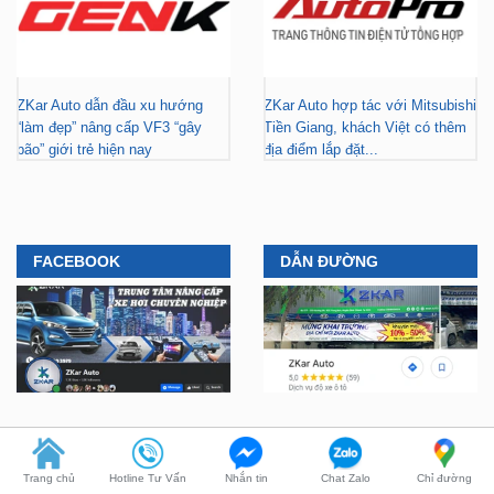
ZKar Auto dẫn đầu xu hướng
ZKar Auto hợp tác với Mitsubishi
“làm đẹp” nâng cấp VF3 “gây
Tiền Giang, khách Việt có thêm
bão” giới trẻ hiện nay
địa điểm lắp đặt...
FACEBOOK
DẪN ĐƯỜNG
YOUTUBE
TIKTOK
Trang chủ
Hotline Tư Vấn
Nhắn tin
Chat Zalo
Chỉ đường