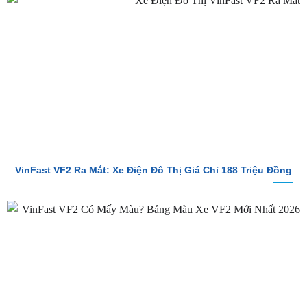
So Sánh Chi Tiết Baojun E100 Và VinFast VF2
VinFast VF2 Ra Mắt: Xe Điện Đô Thị Giá Chỉ 188 Triệu Đồng