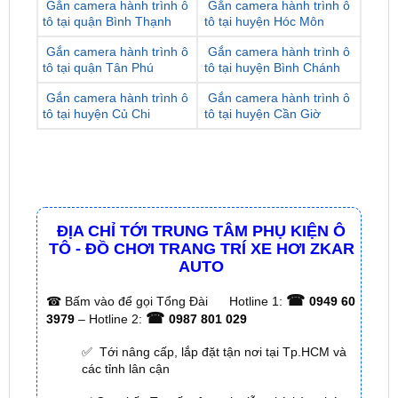
Gắn camera hành trình ô
Gắn camera hành trình ô
tô tại quận Phú Nhuận
tô tại huyện Nhà Bè
Gắn camera hành trình ô
Gắn camera hành trình ô
tô tại quận Bình Thạnh
tô tại huyện Hóc Môn
Gắn camera hành trình ô
Gắn camera hành trình ô
tô tại quận Tân Phú
tô tại huyện Bình Chánh
Gắn camera hành trình ô
Gắn camera hành trình ô
tô tại huyện Củ Chi
tô tại huyện Cần Giờ
ĐỊA CHỈ TỚI TRUNG TÂM PHỤ KIỆN Ô
TÔ - ĐỒ CHƠI TRANG TRÍ XE HƠI ZKAR
AUTO
☎
☎
Bấm vào để gọi Tổng Đài
Hotline 1:
0949 60
☎
3979
– Hotline 2:
0987 801 029