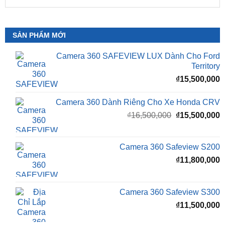
📞 Nhấn vào
Liên hệ ngay nhận ưu đãi 👉
Zalo OA
ZKar Auto
SẢN PHẨM MỚI
Camera 360 SAFEVIEW LUX Dành Cho Ford
Territory
₫
15,500,000
Camera 360 Dành Riêng Cho Xe Honda CRV
Giá
G
₫
16,500,000
₫
15,500,000
gốc
h
là:
t
₫16,500,000.
l
Camera 360 Safeview S200
₫
₫
11,800,000