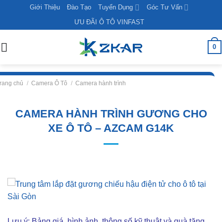
Skip
Giới Thiệu
Đào Tạo
Tuyển Dụng
Góc Tư Vấn
to
ƯU ĐÃI Ô TÔ VINFAST
content
0
rang chủ
/
Camera Ô Tô
/
Camera hành trình
CAMERA HÀNH TRÌNH GƯƠNG CHO
XE Ô TÔ – AZCAM G14K
Lưu ý: Bảng giá, hình ảnh, thông số kỹ thuật và quà tặng