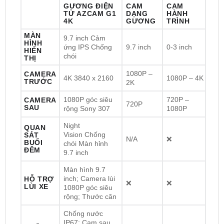
một góc nhìn siêu rộng phía sau xe, hiển thị liên tục
trên màn hình 9.7 inch!
GƯƠNG ĐIỆN
CAM
CAM
TỬ AZCAM G1
DẠNG
HÀNH
4K
GƯƠNG
TRÌNH
MÀN
9.7 inch
Cảm
HÌNH
ứng
IPS
Chống
9.7 inch
0-3 inch
HIỂN
chói
THỊ
1080P –
CAMERA
4K
3840 x 2160
1080P – 4K
TRƯỚC
2K
1080P góc siêu
720P –
CAMERA
720P
SAU
rộng
Sony 307
1080P
Night
QUAN
Vision
Chống
SÁT
N/A
❌
BUỔI
chói
Màn hỉnh
ĐÊM
9.7 inch
Màn hình 9.7
inch; Camera lùi
HỖ TRỢ
❌
❌