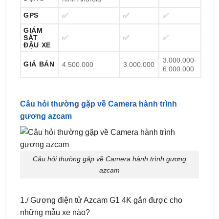
TRỜI
MƯA
Android/iOS/Màn
ỨNG
N/A
Android/iOS
DỤNG
hình Android
GPS
✅
✅
✅
GIÁM
SÁT
✅
✅
✅
ĐẬU XE
3.000.000-
GIÁ BÁN
4.500.000
3.000.000
6.000.000
Câu hỏi thường gặp về Camera hành trình
gương azcam
Câu hỏi thường gặp về Camera hành trình gương
azcam