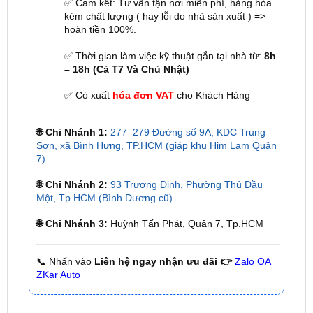
✅ Tới nâng cấp, lắp đặt tận nơi tại Tp.HCM và
các tỉnh lân cận
✅ Cam kết: Tư vấn tận nơi miễn phí, hàng hóa
kém chất lượng ( hay lỗi do nhà sản xuất ) =>
hoàn tiền 100%.
✅ Thời gian làm việc kỹ thuật gắn tại nhà từ:
8h
– 18h (Cả T7 Và Chủ Nhật)
✅ Có xuất
hóa đơn VAT
cho Khách Hàng
🌐 Chi Nhánh 1:
277–279 Đường số 9A, KDC Trung
Sơn, xã Bình Hưng, TP.HCM (giáp khu Him Lam Quận
7)
🌐 Chi Nhánh 2:
93 Trương Định, Phường Thủ Dầu
Một, Tp.HCM (Bình Dương cũ)
🌐 Chi Nhánh 3:
Huỳnh Tấn Phát, Quận 7, Tp.HCM