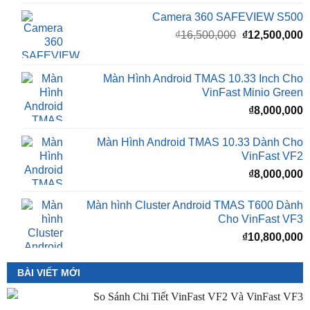
Camera 360 Safeview S300
₫
11,500,000
Camera 360 SAFEVIEW S500
Giá
G
₫
16,500,000
₫
12,500,000
gốc
h
là:
t
₫16,500,000.
l
Màn Hình Android TMAS 10.33 Inch Cho
₫
VinFast Minio Green
₫
8,000,000
Màn Hình Android TMAS 10.33 Dành Cho
VinFast VF2
₫
8,000,000
Màn hình Cluster Android TMAS T600 Dành
Cho VinFast VF3
₫
10,800,000