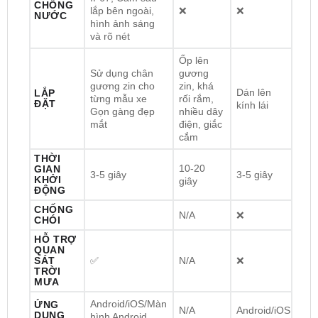
LÙI XE
1080P góc siêu
rộng; Thước căn
Chống nước
IP67; Cam sau
CHỐNG
lắp bên ngoài,
❌
❌
NƯỚC
hình ảnh sáng
và rõ nét
Ốp lên
Sử dụng chân
gương
gương zin cho
zin, khá
Dán lên
LẮP
từng mẫu xe
rối rắm,
ĐẶT
kính lái
Gọn gàng đẹp
nhiều dây
mắt
điện, giắc
cắm
THỜI
10-20
GIAN
3-5 giây
3-5 giây
KHỞI
giây
ĐỘNG
CHỐNG
N/A
❌
CHÓI
HỖ TRỢ
QUAN
SÁT
✅
N/A
❌