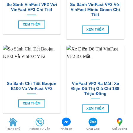
So Sánh VinFast VF2 Với
So Sánh VinFast VF2 Với
VinFast VF3 Chi Tiết
VinFast Minio Green Chi
Tiết
XEM THÊM
XEM THÊM
So Sánh Chi Tiết Baojun
VinFast VF2 Ra Mắt: Xe
E100 Và VinFast VF2
Điện Đô Thị Giá Chỉ 188
Triệu Đồng
XEM THÊM
Trang chủ
Hotline Tư Vấn
Nhắn tin
Chat Zalo
Chỉ đường
XEM THÊM