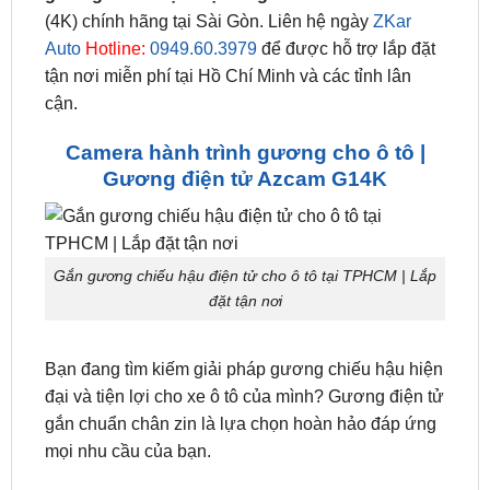
tô
tại TPHCM. ZKar Auto là 1 trung tâm chuyên
lắp
đặt cam ht gương
chuẩn chân zin theo xe.
Gắn
gương chiếu hậu điện tử ghi hình trước sau
(4K) chính hãng tại Sài Gòn. Liên hệ ngày
ZKar
Auto
Hotline:
0949.60.3979
để được hỗ trợ lắp đặt
tận nơi miễn phí tại Hồ Chí Minh và các tỉnh lân
cận.
Camera hành trình gương cho ô tô |
Gương điện tử Azcam G14K
Gắn gương chiếu hậu điện tử cho ô tô tại TPHCM | Lắp
đặt tận nơi
Bạn đang tìm kiếm giải pháp gương chiếu hậu hiện
đại và tiện lợi cho xe ô tô của mình? Gương điện tử