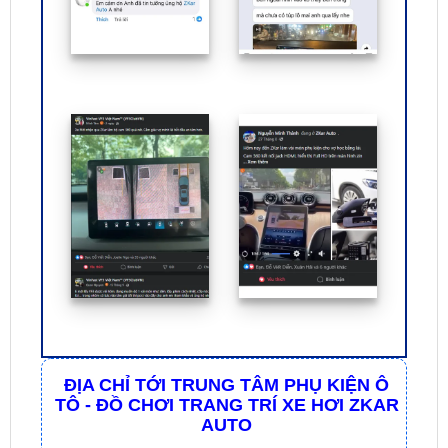
ĐỊA CHỈ TỚI TRUNG TÂM PHỤ KIỆN Ô
TÔ - ĐỒ CHƠI TRANG TRÍ XE HƠI ZKAR
AUTO
☎
☎
Bấm vào để gọi Tổng Đài
Hotline 1:
0949 60
☎
3979
– Hotline 2:
0987 801 029