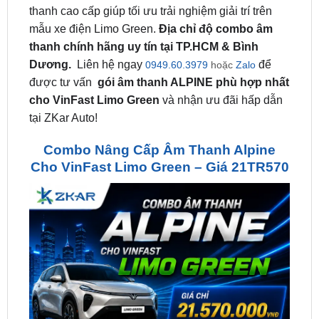
thanh
chính hãng uy tín tại TP.HCM & Bình
Dương.
Liên hệ ngay
để
0949.60.3979
hoặc
Zalo
được tư vấn
gói âm thanh ALPINE phù hợp nhất
cho VinFast Limo Green
và nhận ưu đãi hấp dẫn
tại ZKar Auto!
Combo Nâng Cấp Âm Thanh Alpine
Cho VinFast Limo Green – Giá 21TR570