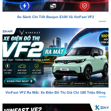
So Sánh Chi Tiết Baojun E100 Và VinFast VF2
VinFast VF2 Ra Mắt: Xe Điện Đô Thị Giá Chỉ 188 Triệu Đồng