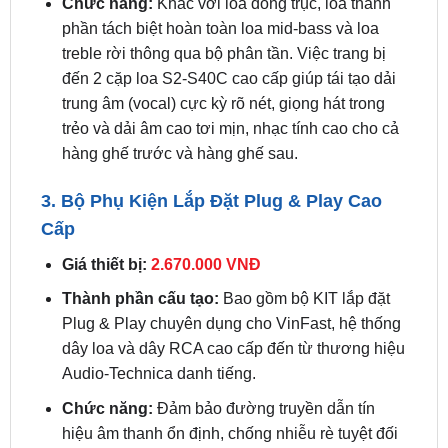
treble rời thông qua bộ phân tần. Việc trang bị
đến 2 cặp loa S2-S40C cao cấp giúp tái tạo dải
trung âm (vocal) cực kỳ rõ nét, giọng hát trong
trẻo và dải âm cao tơi mịn, nhạc tính cao cho cả
hàng ghế trước và hàng ghế sau.
3. Bộ Phụ Kiện Lắp Đặt Plug & Play Cao
Cấp
Giá thiết bị:
2.670.000 VNĐ
Thành phần cấu tạo:
Bao gồm bộ KIT lắp đặt
Plug & Play chuyên dụng cho VinFast, hệ thống
dây loa và dây RCA cao cấp đến từ thương hiệu
Audio-Technica danh tiếng.
Chức năng:
Đảm bảo đường truyền dẫn tín
hiệu âm thanh ổn định, chống nhiễu rè tuyệt đối
và giúp hệ thống vận hành an toàn, bền bỉ theo
thời gian.