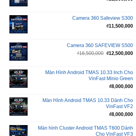
Camera 360 Safeview S300
₫
11,500,000
Camera 360 SAFEVIEW S500
Giá
G
₫
16,500,000
₫
12,500,000
gốc
h
là:
t
₫16,500,000.
l
Màn Hình Android TMAS 10.33 Inch Cho
₫
VinFast Minio Green
₫
8,000,000
Màn Hình Android TMAS 10.33 Dành Cho
VinFast VF2
₫
8,000,000
Màn hình Cluster Android TMAS T600 Dành
Cho VinFast VF3
₫
10,800,000