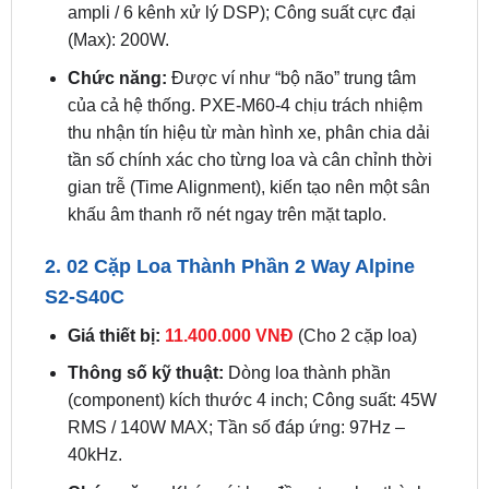
Chức năng:
Được ví như “bộ não” trung tâm
của cả hệ thống. PXE-M60-4 chịu trách nhiệm
thu nhận tín hiệu từ màn hình xe, phân chia dải
tần số chính xác cho từng loa và cân chỉnh thời
gian trễ (Time Alignment), kiến tạo nên một sân
khấu âm thanh rõ nét ngay trên mặt taplo.
2. 02 Cặp Loa Thành Phần 2 Way Alpine
S2-S40C
Giá thiết bị:
11.400.000 VNĐ
(Cho 2 cặp loa)
Thông số kỹ thuật:
Dòng loa thành phần
(component) kích thước 4 inch; Công suất: 45W
RMS / 140W MAX; Tần số đáp ứng: 97Hz –
40kHz.
Chức năng:
Khác với loa đồng trục, loa thành
phần tách biệt hoàn toàn loa mid-bass và loa