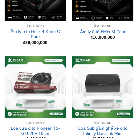
ÂM THANH
ÂM THANH
Âm ly ô tô Helix 4 Kênh C
Âm ly ô tô Helix M Four
Four
₫
10,000,000
₫
39,000,000
ÂM THANH
ÂM THANH
Loa cửa ô tô Pioneer TS-
Loa Sub gầm ghế xe ô tô
G1020F 10cm
Infinity Basslink Mini
₫
1,390,000
₫
8,748,000