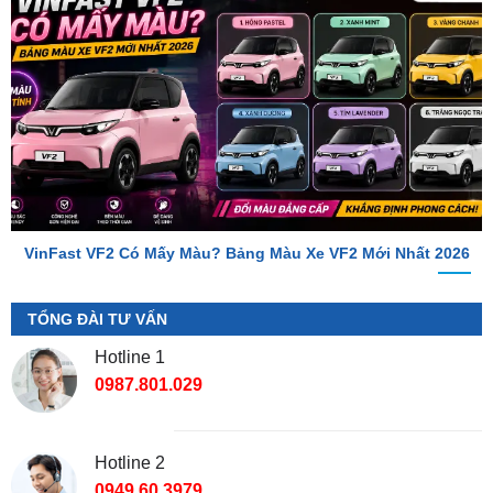
VinFast VF2 Có Mấy Màu? Bảng Màu Xe VF2 Mới Nhất 2026
TỔNG ĐÀI TƯ VẤN
Hotline 1
0987.801.029
Hotline 2
0949.60.3979
Địa Chỉ Shop