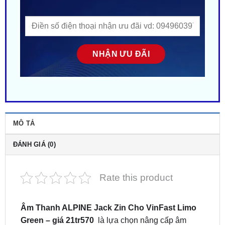
MÔ TẢ
ĐÁNH GIÁ (0)
Rate this product
Âm Thanh ALPINE Jack Zin Cho VinFast Limo
Green – giá 21tr570
là lựa chọn nâng cấp âm
thanh cao cấp giúp tối ưu trải nghiệm giải trí trên
mẫu xe điện Limo Green.
Địa chỉ độ combo âm