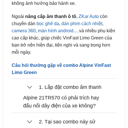
Ngoài
nâng cấp âm thanh ô tô
,
ZKar Auto
còn
chuyên dán
bọc ghế da
,
dán phim cách nhiệt
,
camera 360
,
màn hình android.
…và nhiều phụ kiện
cao cấp khác, giúp chiếc VinFast Limo Green của
bạn trở nên hiện đại, tiện nghi và sang trọng hơn
mỗi ngày.
Câu hỏi thường gặp về combo Alpine VinFast
Limo Green
1. Lắp đặt combo âm thanh
Alpine 21TR570 có phải trích hay
đấu nối dây điện của xe không?
2. Tại sao combo này sử
dụng đến 2 cặp loa thành phần S2-
S40C thay vì phối hợp loa đồng