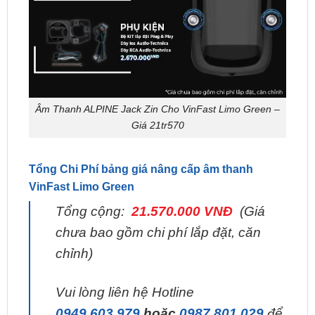
Âm Thanh ALPINE Jack Zin Cho VinFast Limo Green –
Giá 21tr570
Tổng Chi Phí bảng giá nâng cấp âm thanh
VinFast Limo Green
Tổng cộng:
21.570.000 VNĐ
(Giá
chưa bao gồm chi phí lắp đặt, căn
chỉnh)
Vui lòng liên hệ Hotline
0949.603.979
hoặc
0987.801.029
để
được chuyên viên
ZKar Auto
tư vấn