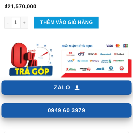
₫
21,570,000
Combo Âm Thanh Alpine Cho VinFast Limo Green - Giá 21TR57
THÊM VÀO GIỎ HÀNG
ZALO
0949 60 3979