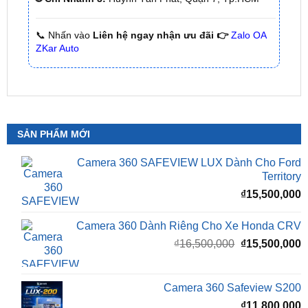
ZKar Auto
SẢN PHẨM MỚI
Camera 360 SAFEVIEW LUX Dành Cho Ford
Territory
₫
15,500,000
Camera 360 Dành Riêng Cho Xe Honda CRV
Giá
G
₫
16,500,000
₫
15,500,000
gốc
h
là:
t
₫16,500,000.
l
Camera 360 Safeview S200
₫
₫
11,800,000