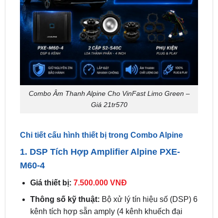
Combo Âm Thanh Alpine Cho VinFast Limo Green –
Giá 21tr570
Chi tiết cấu hình thiết bị trong Combo Alpine
1. DSP Tích Hợp Amplifier Alpine PXE-
M60-4
Giá thiết bị:
7.500.000 VNĐ
Thông số kỹ thuật:
Bộ xử lý tín hiệu số (DSP) 6
kênh tích hợp sẵn amply (4 kênh khuếch đại
ampli / 6 kênh xử lý DSP); Công suất cực đại
(Max): 200W.