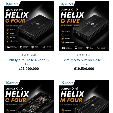
ÂM THANH
ÂM THANH
Âm ly ô tô Helix 4 kênh G
Âm ly ô tô 5 kênh Helix G
Four
Five
₫
21,000,000
₫
19,500,000