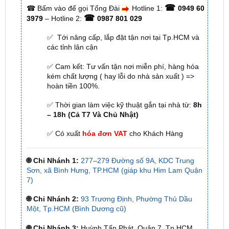
✅ Tới nâng cấp, lắp đặt tận nơi tại Tp.HCM và
các tỉnh lân cận
✅ Cam kết: Tư vấn tận nơi miễn phí, hàng hóa
kém chất lượng ( hay lỗi do nhà sản xuất ) =>
hoàn tiền 100%.
✅ Thời gian làm việc kỹ thuật gắn tại nhà từ:
8h
– 18h (Cả T7 Và Chủ Nhật)
✅ Có xuất
hóa đơn VAT
cho Khách Hàng
🌐 Chi Nhánh 1:
277–279 Đường số 9A, KDC Trung
Sơn, xã Bình Hưng, TP.HCM (giáp khu Him Lam Quận
7)
🌐 Chi Nhánh 2:
93 Trương Định, Phường Thủ Dầu
Một, Tp.HCM (Bình Dương cũ)
🌐 Chi Nhánh 3:
Huỳnh Tấn Phát, Quận 7, Tp.HCM
📞 Nhấn vào
Liên hệ ngay nhận ưu đãi 👉
Zalo OA