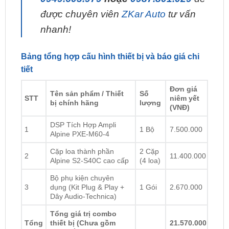
nhanh!
Bảng tổng hợp cấu hình thiết bị và báo giá chi
tiết
Đơn giá
Tên sản phẩm / Thiết
Số
STT
niêm yết
bị chính hãng
lượng
(VNĐ)
DSP Tích Hợp Ampli
1
1 Bộ
7.500.000
Alpine PXE-M60-4
Cặp loa thành phần
2 Cặp
2
11.400.000
Alpine S2-S40C cao cấp
(4 loa)
Bộ phụ kiện chuyên
3
dụng (Kit Plug & Play +
1 Gói
2.670.000
Dây Audio-Technica)
Tổng giá trị combo
Tổng
thiết bị (Chưa gồm
21.570.000
công lắp và tuning)