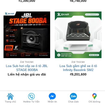
ÂM THANH
ÂM THANH
Loa Sub hơi cốp xe ô tô JBL
Loa Sub gầm ghế xe ô tô
STAGE 800BA
Infinity Basslink SM2
Liên hệ nhận giá ưu đãi
₫
9,201,600
BÀI VIẾT MỚI
Trang chủ
Hotline Tư Vấn
Nhắn tin
Chat Zalo
Chỉ đường