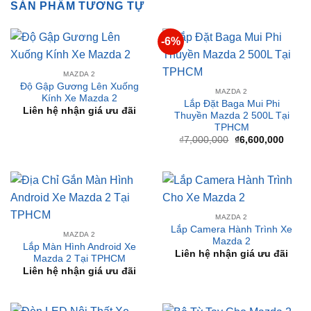
SẢN PHẨM TƯƠNG TỰ
-6%
MAZDA 2
Độ Gập Gương Lên Xuống
MAZDA 2
Kính Xe Mazda 2
Lắp Đặt Baga Mui Phi
Liên hệ nhận giá ưu đãi
Thuyền Mazda 2 500L Tại
TPHCM
Giá
Giá
₫
7,000,000
₫
6,600,000
gốc
hiện
là:
tại
₫7,000,000.
là:
₫6,60
MAZDA 2
Lắp Camera Hành Trình Xe
MAZDA 2
Mazda 2
Lắp Màn Hình Android Xe
Liên hệ nhận giá ưu đãi