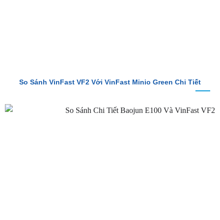
So Sánh VinFast VF2 Với VinFast Minio Green Chi Tiết