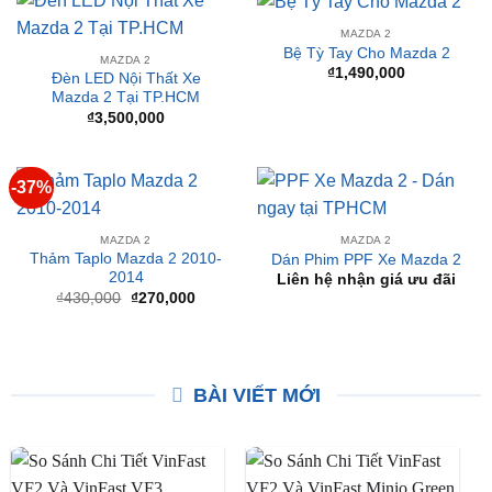
Mazda 2 Tại TPHCM
Liên hệ nhận giá ưu đãi
MAZDA 2
Bệ Tỳ Tay Cho Mazda 2
MAZDA 2
₫
1,490,000
Đèn LED Nội Thất Xe
Mazda 2 Tại TP.HCM
₫
3,500,000
-37%
MAZDA 2
MAZDA 2
Thảm Taplo Mazda 2 2010-
Dán Phim PPF Xe Mazda 2
2014
Liên hệ nhận giá ưu đãi
Giá
Giá
₫
430,000
₫
270,000
gốc
hiện
là:
tại
₫430,000.
là:
₫270,000.
BÀI VIẾT MỚI