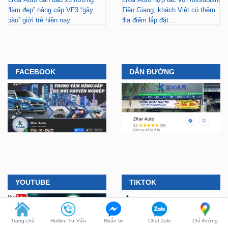
ZKar Auto dẫn đầu xu hướng
ZKar Auto hợp tác với Mitsubishi
“làm đẹp” nâng cấp VF3 “gây
Tiền Giang, khách Việt có thêm
bão” giới trẻ hiện nay
địa điểm lắp đặt...
FACEBOOK
DẪN ĐƯỜNG
Trang chủ
Hotline Tư Vấn
Nhắn tin
Chat Zalo
Chỉ đường
YOUTUBE
TIKTOK