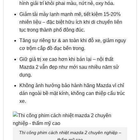
“lá chắn” thông minh ngay từ sớm:
Ngăn tia UV & hồng ngoại xâm nhập trực tiếp
qua kính lớn, bảo vệ nội thất da, taplo và màn
hình giải trí khỏi phai màu, nứt nẻ, oxy hóa.
Giảm tải máy lạnh mạnh mẽ, tiết kiệm 15-20%
nhiên liệu – đặc biệt hữu ích khi di chuyển liên
tục trong thành phố đông đúc.
Tăng sự riêng tư & an toàn khi đỗ xe, giảm nguy
cơ trộm cắp đồ đạc bên trong.
Giữ giá trị xe cao hơn khi bán lại – nội thất
Mazda 2 vẫn đẹp như mới sau nhiều năm sử
dụng.
Không ảnh hưởng bảo hành hãng Mazda vì chỉ
dán ngoài bề mặt kính, không can thiệp cấu trúc
xe.