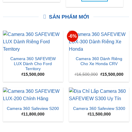
E100 Và VinFast VF2
Điện Đô Thị Giá Chỉ 188
Triệu Đồng
XEM THÊM
XEM THÊM
SẢN PHẨM MỚI
-6%
Camera 360 SAFEVIEW
Camera 360 Dành Riêng
LUX Dành Cho Ford
Cho Xe Honda CRV
Territory
Giá
Giá
₫
15,500,000
₫
16,500,000
₫
15,500,000
gốc
hiện
là:
tại
₫16,500,000.
là:
₫15,