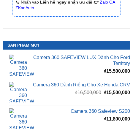
🌐 Chi Nhánh 3:
Huỳnh Tấn Phát, Quận 7, Tp.HCM
📞 Nhấn vào
Liên hệ ngay nhận ưu đãi 👉
Zalo OA
ZKar Auto
SẢN PHẨM MỚI
Camera 360 SAFEVIEW LUX Dành Cho Ford
Territory
₫
15,500,000
Camera 360 Dành Riêng Cho Xe Honda CRV
Giá
G
₫
16,500,000
₫
15,500,000
gốc
h
là:
t