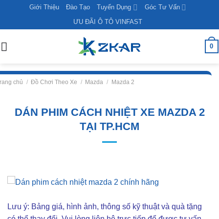
Skip
Giới Thiệu
Đào Tạo
Tuyển Dụng
Góc Tư Vấn
to
ƯU ĐÃI Ô TÔ VINFAST
content
0
rang chủ
/
Đồ Chơi Theo Xe
/
Mazda
/
Mazda 2
DÁN PHIM CÁCH NHIỆT XE MAZDA 2
TẠI TP.HCM
Lưu ý: Bảng giá, hình ảnh, thông số kỹ thuật và quà tặng
có thể thay đổi. Vui lòng liên hê trực tiếp để được tư vấn