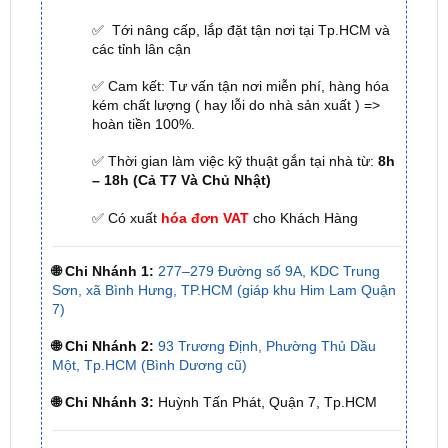
AUTO
☎
☎
Bấm vào để gọi Tổng Đài
Hotline 1:
0949 60
☎
3979
– Hotline 2:
0987 801 029
✅ Tới nâng cấp, lắp đặt tận nơi tại Tp.HCM và
các tỉnh lân cận
✅ Cam kết: Tư vấn tận nơi miễn phí, hàng hóa
kém chất lượng ( hay lỗi do nhà sản xuất ) =>
hoàn tiền 100%.
✅ Thời gian làm việc kỹ thuật gắn tại nhà từ:
8h
– 18h (Cả T7 Và Chủ Nhật)
✅ Có xuất
hóa đơn VAT
cho Khách Hàng
🌐 Chi Nhánh 1:
277–279 Đường số 9A, KDC Trung
Sơn, xã Bình Hưng, TP.HCM (giáp khu Him Lam Quận
7)
🌐 Chi Nhánh 2:
93 Trương Định, Phường Thủ Dầu
Một, Tp.HCM (Bình Dương cũ)