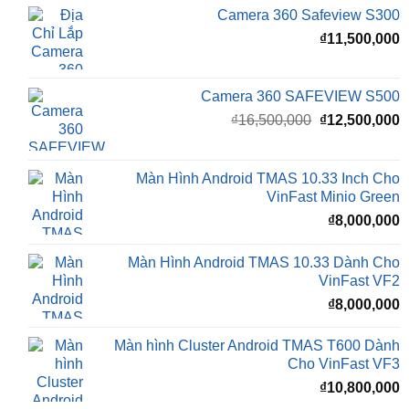
₫16,500,000.
l
Camera 360 Safeview S200
₫
₫
11,800,000
Camera 360 Safeview S300
₫
11,500,000
Camera 360 SAFEVIEW S500
Giá
G
₫
16,500,000
₫
12,500,000
gốc
h
là:
t
₫16,500,000.
l
Màn Hình Android TMAS 10.33 Inch Cho
₫
VinFast Minio Green
₫
8,000,000
Màn Hình Android TMAS 10.33 Dành Cho
VinFast VF2
₫
8,000,000