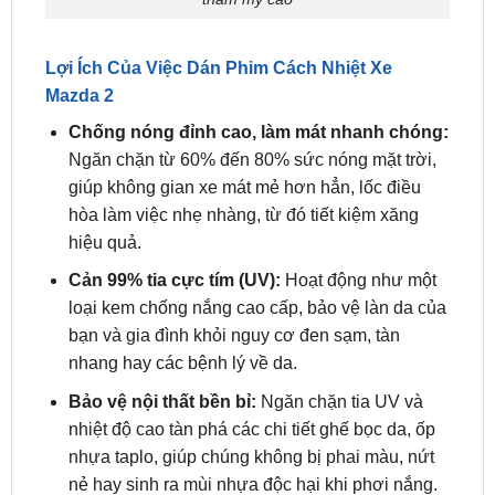
Thi công phim cách nhiệt mazda 2 chuyên nghiệp –
thẩm mỹ cao
Lợi Ích Của Việc Dán Phim Cách Nhiệt Xe
Mazda 2
Chống nóng đỉnh cao, làm mát nhanh chóng:
Ngăn chặn từ 60% đến 80% sức nóng mặt trời,
giúp không gian xe mát mẻ hơn hẳn, lốc điều
hòa làm việc nhẹ nhàng, từ đó tiết kiệm xăng
hiệu quả.
Cản 99% tia cực tím (UV):
Hoạt động như một
loại kem chống nắng cao cấp, bảo vệ làn da của
bạn và gia đình khỏi nguy cơ đen sạm, tàn
nhang hay các bệnh lý về da.
Bảo vệ nội thất bền bỉ:
Ngăn chặn tia UV và