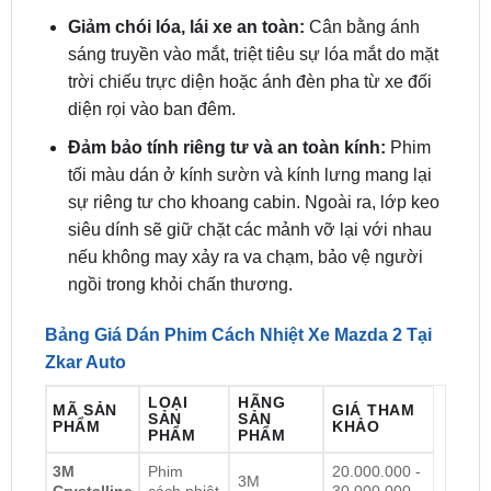
nhiệt độ cao tàn phá các chi tiết ghế bọc da, ốp
nhựa taplo, giúp chúng không bị phai màu, nứt
nẻ hay sinh ra mùi nhựa độc hại khi phơi nắng.
Giảm chói lóa, lái xe an toàn:
Cân bằng ánh
sáng truyền vào mắt, triệt tiêu sự lóa mắt do mặt
trời chiếu trực diện hoặc ánh đèn pha từ xe đối
diện rọi vào ban đêm.
Đảm bảo tính riêng tư và an toàn kính:
Phim
tối màu dán ở kính sườn và kính lưng mang lại
sự riêng tư cho khoang cabin. Ngoài ra, lớp keo
siêu dính sẽ giữ chặt các mảnh vỡ lại với nhau
nếu không may xảy ra va chạm, bảo vệ người
ngồi trong khỏi chấn thương.
Bảng Giá Dán Phim Cách Nhiệt Xe Mazda 2 Tại
Zkar Auto
LOẠI
HÃNG