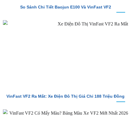
So Sánh Chi Tiết Baojun E100 Và VinFast VF2
VinFast VF2 Ra Mắt: Xe Điện Đô Thị Giá Chỉ 188 Triệu Đồng