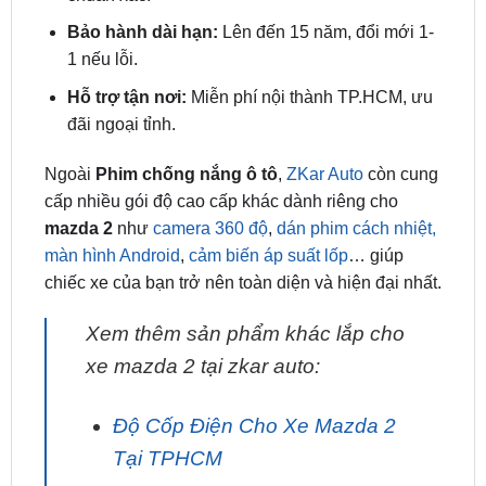
có chứng nhận nguồn gốc.
Phòng dán khép kín:
Đảm bảo không bụi, dán
chuẩn xác.
Bảo hành dài hạn:
Lên đến 15 năm, đổi mới 1-
1 nếu lỗi.
Hỗ trợ tận nơi:
Miễn phí nội thành TP.HCM, ưu
đãi ngoại tỉnh.
Ngoài
Phim chống nắng ô tô
,
ZKar Auto
còn cung
cấp nhiều gói độ cao cấp khác dành riêng cho
mazda 2
như
camera 360 độ
,
dán phim cách nhiệt,
màn hình Android
,
cảm biến áp suất lốp
… giúp
chiếc xe của bạn trở nên toàn diện và hiện đại nhất.
Xem thêm sản phẩm khác lắp cho
xe mazda 2 tại zkar auto: