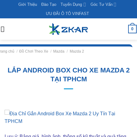
Skip
Giới Thiệu
Đào Tạo
Tuyển Dụng
Góc Tư Vấn
to
ƯU ĐÃI Ô TÔ VINFAST
content
0
rang chủ
/
Đồ Chơi Theo Xe
/
Mazda
/
Mazda 2
LẮP ANDROID BOX CHO XE MAZDA 2
TẠI TPHCM
Lưu ý: Bảng giá, hình ảnh, thông số kỹ thuật và quà tặng