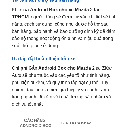
Lắp android box cho ô tô
Lắp android box cho ô tô
tại huyện Củ Chi
tại huyện Cần Giờ
Tư vấn và hỗ trợ sau bán hàng
Khi mua
Android Box cho xe Mazda 2 tại
TPHCM
, người dùng sẽ được tư vấn chi tiết về tính
năng, cách sử dụng, cũng như được hỗ trợ sau
bán hàng, bảo hành và bảo dưỡng định kỳ để đảm
bảo hệ thống hoạt động ổn định và hiệu quả trong
suốt thời gian sử dụng.
Giá lắp đặt hoàn thiện trên xe
Chi phí Gắn Android Box cho Mazda 2
tại ZKar
Auto sẽ phụ thuộc vào các yếu tố như tính năng,
phụ kiện đi kèm, và quy trình lắp đặt cụ thể. Tuy
nhiên, đây luôn là mức giá hợp lý và cạnh tranh
trong ngành, đi kèm với chất lượng sản phẩm và
dịch vụ tốt nhất.