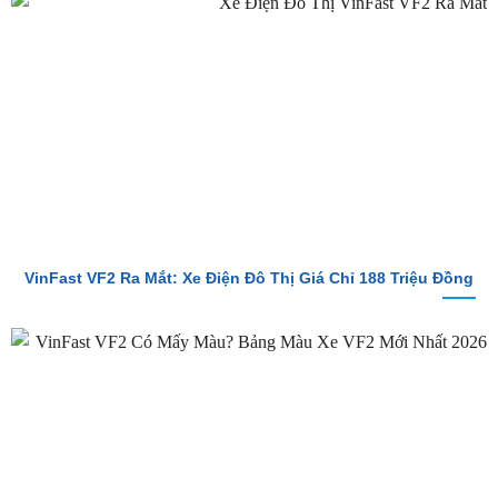
So Sánh Chi Tiết Baojun E100 Và VinFast VF2
VinFast VF2 Ra Mắt: Xe Điện Đô Thị Giá Chỉ 188 Triệu Đồng