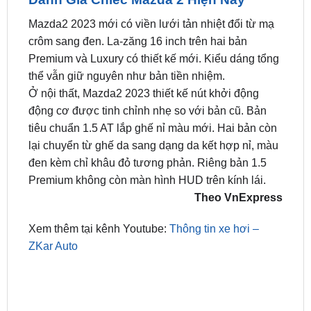
📞 Nhấn vào
Liên hệ ngay nhận ưu đãi 👉
Zalo OA
ZKar Auto
Đánh Giá Chiếc Mazda 2 Hiện Nay
Mazda2 2023 mới có viền lưới tản nhiệt đổi từ mạ
crôm sang đen. La-zăng 16 inch trên hai bản
Premium và Luxury có thiết kế mới. Kiểu dáng tổng
thể vẫn giữ nguyên như bản tiền nhiệm.
Ở nội thất, Mazda2 2023 thiết kế nút khởi động
động cơ được tinh chỉnh nhẹ so với bản cũ. Bản
tiêu chuẩn 1.5 AT lắp ghế nỉ màu mới. Hai bản còn
lại chuyển từ ghế da sang dạng da kết hợp nỉ, màu
đen kèm chỉ khâu đỏ tương phản. Riêng bản 1.5
Premium không còn màn hình HUD trên kính lái.
Theo VnExpress
Xem thêm tại kênh Youtube:
Thông tin xe hơi –
ZKar Auto