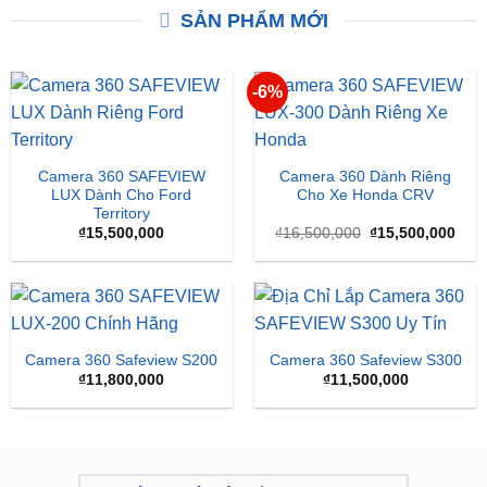
XEM THÊM
XEM THÊM
SẢN PHẨM MỚI
-6%
Camera 360 SAFEVIEW
Camera 360 Dành Riêng
LUX Dành Cho Ford
Cho Xe Honda CRV
Territory
Giá
Giá
₫
15,500,000
₫
16,500,000
₫
15,500,000
gốc
hiện
là:
tại
₫16,500,000.
là:
₫15,
Camera 360 Safeview S200
Camera 360 Safeview S300
₫
11,800,000
₫
11,500,000