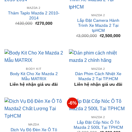
SẢN PHẨM TƯƠNG TỰ
-37%
-17%
MAZDA 2
Thảm Taplo Mazda 2 2010-
MAZDA 2
2014
Lắp Đặt Camera Hành
Giá
Giá
₫
430,000
₫
270,000
Trình Xe Mazda 2 Tại
gốc
hiện
tpHCM
là:
tại
₫430,000.
là:
Giá
Giá
₫
3,000,000
₫
2,500,000
₫270,000.
gốc
hiện
là:
tại
₫3,000,000.
là:
₫2,50
BODY KIT
MAZDA 2
Body Kit Cho Xe Mazda 2
Dán Phim Cách Nhiệt Xe
Mẫu MATRIX
Mazda 2 Tại TP.HCM
Liên hệ nhận giá ưu đãi
Liên hệ nhận giá ưu đãi
-6%