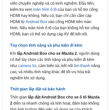
Quy trình lắp đặt Android Box
Quy trình
lắp đặt Android Box cho ô tô Mazda 2
tại
ZKar Auto
được thực hiện bởi đội ngũ kỹ thuật
viên chuyên nghiệp và có kinh nghiệm. Đầu tiên,
kiểm tra xem
màn hình ô tô
của bạn có hỗ trợ cổng
HDMI hay không. Nếu có, bạn chỉ cần cắm cáp
HDMI từ
Android Box
vào cổng HDMI trên màn
hình. Nếu màn hình ô tô của bạn không hỗ trợ cổng
HDMI, bạn có thể sử dụng cáp AV để kết nối.
Tùy chọn tính năng và phụ kiện đi kèm
Khi
lắp Android Box cho xe Mazda 2
, người dùng
có thể tùy chọn các tính năng và phụ kiện đi kèm
như
camera lùi
, cảm biến lùi, kết nối
âm thanh
nâng
cao, và nhiều tính năng khác để tối ưu hóa trải
nghiệm khi sử dụng.
Thời gian lắp đặt và bảo hành