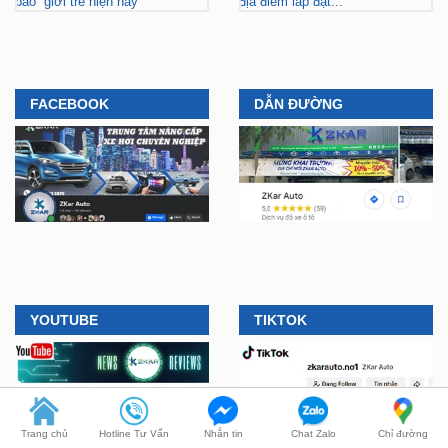
ZKar Auto dẫn đầu xu hướng
ZKar Auto hợp tác với Mitsubishi
“làm đẹp” nâng cấp VF3 “gây
Tiền Giang, khách Việt có thêm
bão” giới trẻ hiện nay
địa điểm lắp đặt...
FACEBOOK
DẪN ĐƯỜNG
YOUTUBE
TIKTOK
Trang chủ
Hotline Tư Vấn
Nhắn tin
Chat Zalo
Chỉ đường