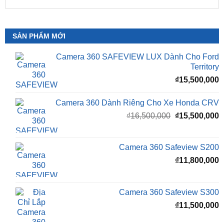
SẢN PHẨM MỚI
Camera 360 SAFEVIEW LUX Dành Cho Ford
Territory
₫
15,500,000
Camera 360 Dành Riêng Cho Xe Honda CRV
Giá
G
₫
16,500,000
₫
15,500,000
gốc
h
là:
t
₫16,500,000.
l
Camera 360 Safeview S200
₫
₫
11,800,000