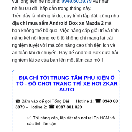
thời điểm, dòng xe, loại màn và nhà cung cấp.
Nhưng chúng tôi cam kết sẽ thường xuyên cập
nhật giá chính xác. Để được hỗ trợ báo giá chi tiết,
vui lòng liên hệ hotline:
0949.60.39.79
và nhận
nhiều ưu đãi hấp dẫn trong tháng này.
Trên đây là những lý do, quy trình lắp đặt, cũng như
địa chỉ mua sắm Android Box xe Mazda 2
mà
bạn không thể bỏ qua. Việc nâng cấp giải trí và tính
năng kết nối trong xe ô tô không chỉ mang lại trải
nghiệm tuyệt vời mà còn nâng cao tính tiện ích và
an toàn khi di chuyển. Hãy để Android Box đưa trải
nghiệm lái xe của bạn lên một tầm cao mới!
ĐỊA CHỈ TỚI TRUNG TÂM PHỤ KIỆN Ô
TÔ - ĐỒ CHƠI TRANG TRÍ XE HƠI ZKAR
AUTO
☎
☎
Bấm vào để gọi Tổng Đài
Hotline 1:
0949 60
☎
3979
– Hotline 2:
0987 801 029