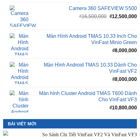
Camera 360 Safeview S300
₫
11,500,000
Camera 360 SAFEVIEW S500
Giá
G
₫
16,500,000
₫
12,500,000
gốc
h
là:
t
₫16,500,000.
l
Màn Hình Android TMAS 10.33 Inch Cho
₫
VinFast Minio Green
₫
8,000,000
Màn Hình Android TMAS 10.33 Dành Cho
VinFast VF2
₫
8,000,000
Màn hình Cluster Android TMAS T600 Dành
Cho VinFast VF3
₫
10,800,000