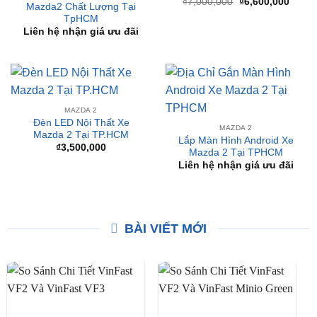
MAZDA 2
Lắp Đặt Cốp Nóc Ô Tô
MAZDA
Mazda 2 500L Tại TPHCM
Dịch Vụ Độ Đèn Xe Ô Tô
Giá
Giá
₫
7,000,000
₫
6,600,000
Mazda2 Chất Lượng Tại
gốc
hiện
TpHCM
là:
tại
₫7,000,000.
là:
Liên hệ nhận giá ưu đãi
₫6,60
MAZDA 2
Đèn LED Nội Thất Xe
MAZDA 2
Mazda 2 Tại TP.HCM
Lắp Màn Hình Android Xe
₫
3,500,000
Mazda 2 Tại TPHCM
Liên hệ nhận giá ưu đãi
BÀI VIẾT MỚI