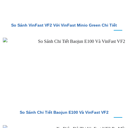
So Sánh VinFast VF2 Với VinFast Minio Green Chi Tiết