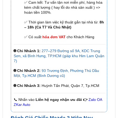
✅ Tới nâng cấp, lắp đặt tận nơi tại Tp.HCM và
các tỉnh lân cận
✅ Cam kết: Tư vấn tận nơi miễn phí, hàng hóa
kém chất lượng ( hay lỗi do nhà sản xuất ) =>
hoàn tiền 100%.
✅ Thời gian làm việc kỹ thuật gắn tại nhà từ:
8h
– 18h (Cả T7 Và Chủ Nhật)
✅ Có xuất
hóa đơn VAT
cho Khách Hàng
🌐 Chi Nhánh 1:
277–279 Đường số 9A, KDC Trung
Sơn, xã Bình Hưng, TP.HCM (giáp khu Him Lam Quận
7)
🌐 Chi Nhánh 2:
93 Trương Định, Phường Thủ Dầu
Một, Tp.HCM (Bình Dương cũ)
🌐 Chi Nhánh 3:
Huỳnh Tấn Phát, Quận 7, Tp.HCM