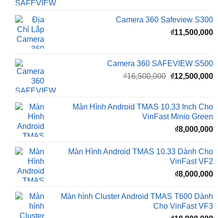
Camera 360 Safeview S300
₫
11,500,000
Camera 360 SAFEVIEW S500
Giá
G
₫
16,500,000
₫
12,500,000
gốc
h
là:
t
₫16,500,000.
l
Màn Hình Android TMAS 10.33 Inch Cho
₫
VinFast Minio Green
₫
8,000,000
Màn Hình Android TMAS 10.33 Dành Cho
VinFast VF2
₫
8,000,000
Màn hình Cluster Android TMAS T600 Dành
Cho VinFast VF3