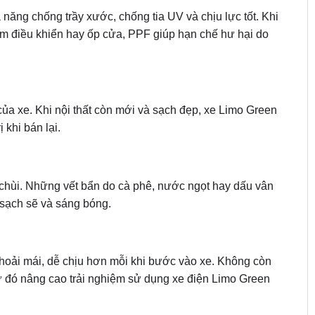
 năng chống trầy xước, chống tia UV và chịu lực tốt. Khi
 bấm điều khiển hay ốp cửa, PPF giúp hạn chế hư hại do
 của xe. Khi nội thất còn mới và sạch đẹp, xe Limo Green
 khi bán lại.
hùi. Những vết bẩn do cà phê, nước ngọt hay dấu vân
n sạch sẽ và sáng bóng.
 thoải mái, dễ chịu hơn mỗi khi bước vào xe. Không còn
từ đó nâng cao trải nghiệm sử dụng xe điện Limo Green