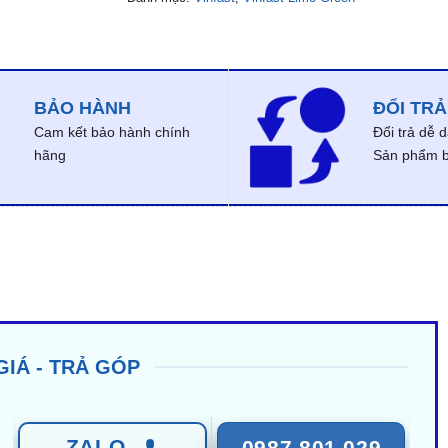
BẢO HÀNH
ĐỔI TRẢ
Cam kết bảo hành chính
Đổi trả dễ 
hãng
Sản phẩm bị
GIÁ - TRẢ GÓP
ZALO
0987 801 029