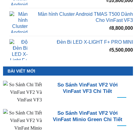
₫
10,800,000
Màn hình Cluster Android TMAS T500 Dành
Cho VinFast VF3
₫
8,800,000
Đèn Bi LED X-LIGHT F+ PRO MINI
₫
5,500,000
BÀI VIẾT MỚI
So Sánh VinFast VF2 Với
VinFast VF3 Chi Tiết
So Sánh VinFast VF2 Với
VinFast Minio Green Chi Tiết