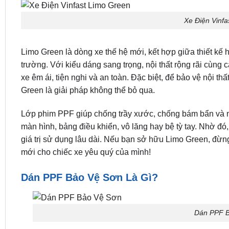
Xe Điện Vinfa
Limo Green là dòng xe thế hệ mới, kết hợp giữa thiết kế hi
trường. Với kiểu dáng sang trọng, nội thất rộng rãi cùng 
xe êm ái, tiện nghi và an toàn. Đặc biệt, để bảo vệ nội t
Green là giải pháp không thể bỏ qua.
Lớp phim PPF giúp chống trầy xước, chống bám bẩn và ng
màn hình, bảng điều khiển, vô lăng hay bệ tỳ tay. Nhờ đó
giá trị sử dụng lâu dài. Nếu bạn sở hữu Limo Green, đừn
mới cho chiếc xe yêu quý của mình!
Dán PPF Bảo Vệ Sơn Là Gì?
Dán PPF B