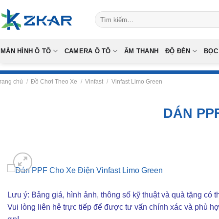
Skip
Tìm
to
kiếm:
content
MÀN HÌNH Ô TÔ
CAMERA Ô TÔ
ÂM THANH
ĐỘ ĐÈN
BỌC
rang chủ
/
Đồ Chơi Theo Xe
/
Vinfast
/
Vinfast Limo Green
DÁN PP
Lưu ý: Bảng giá, hình ảnh, thông số kỹ thuật và quà tặng có th
Vui lòng liên hê trực tiếp để được tư vấn chính xác và phù h