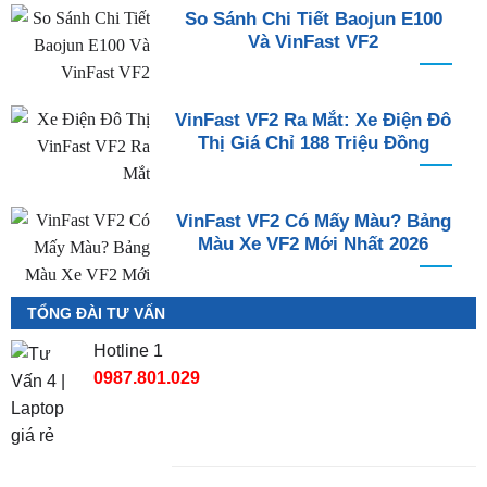
So Sánh Chi Tiết Baojun E100
Và VinFast VF2
VinFast VF2 Ra Mắt: Xe Điện Đô
Thị Giá Chỉ 188 Triệu Đồng
VinFast VF2 Có Mấy Màu? Bảng
Màu Xe VF2 Mới Nhất 2026
TỔNG ĐÀI TƯ VẤN
Hotline 1
0987.801.029