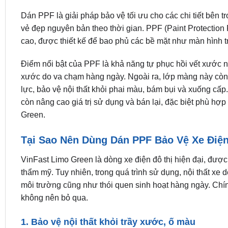
Dán PPF là giải pháp bảo vệ tối ưu cho các chi tiết bên t
vẻ đẹp nguyên bản theo thời gian. PPF (Paint Protection 
cao, được thiết kế để bao phủ các bề mặt như màn hình tr
Điểm nổi bật của PPF là khả năng tự phục hồi vết xước nh
xước do va chạm hàng ngày. Ngoài ra, lớp màng này còn 
lực, bảo vệ nội thất khỏi phai màu, bám bụi và xuống cấ
còn nâng cao giá trị sử dụng và bán lại, đặc biệt phù h
Green.
Tại Sao Nên Dùng Dán PPF Bảo Vệ Xe Điệ
VinFast Limo Green là dòng xe điện đô thị hiện đại, được
thẩm mỹ. Tuy nhiên, trong quá trình sử dụng, nội thất xe 
môi trường cũng như thói quen sinh hoạt hàng ngày. Chín
không nên bỏ qua.
1. Bảo vệ nội thất khỏi trầy xước, ố màu