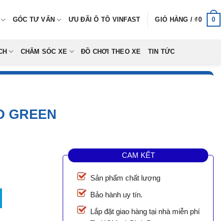
0
GÓC TƯ VẤN
ƯU ĐÃI Ô TÔ VINFAST
GIỎ HÀNG /
₫
0
CH
CHĂM SÓC XE
ĐỒ CHƠI THEO XE
TIN TỨC
O GREEN
CAM KẾT
Sản phẩm chất lượng
số lượng
Bảo hành uy tín.
Lắp đặt giao hàng tại nhà miễn phí