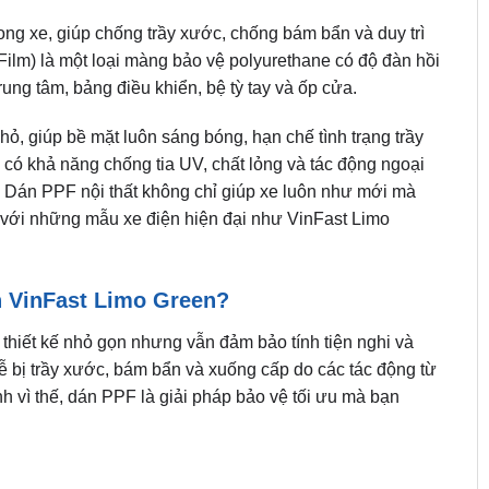
rong xe, giúp chống trầy xước, chống bám bẩn và duy trì
Film) là một loại màng bảo vệ polyurethane có độ đàn hồi
ung tâm, bảng điều khiển, bệ tỳ tay và ốp cửa.
ỏ, giúp bề mặt luôn sáng bóng, hạn chế tình trạng trầy
có khả năng chống tia UV, chất lỏng và tác động ngoại
p. Dán PPF nội thất không chỉ giúp xe luôn như mới mà
ợp với những mẫu xe điện hiện đại như VinFast Limo
n VinFast Limo Green?
 thiết kế nhỏ gọn nhưng vẫn đảm bảo tính tiện nghi và
dễ bị trầy xước, bám bẩn và xuống cấp do các tác động từ
h vì thế, dán PPF là giải pháp bảo vệ tối ưu mà bạn