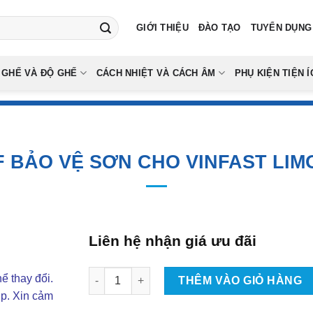
GIỚI THIỆU
ĐÀO TẠO
TUYỂN DỤNG
 GHẾ VÀ ĐỘ GHẾ
CÁCH NHIỆT VÀ CÁCH ÂM
PHỤ KIỆN TIỆN Í
F BẢO VỆ SƠN CHO VINFAST LIM
Liên hệ nhận giá ưu đãi
Dán PPF Bảo Vệ Sơn Cho Vinfast Limo Green 
ể thay đổi.
THÊM VÀO GIỎ HÀNG
ợp. Xin cảm