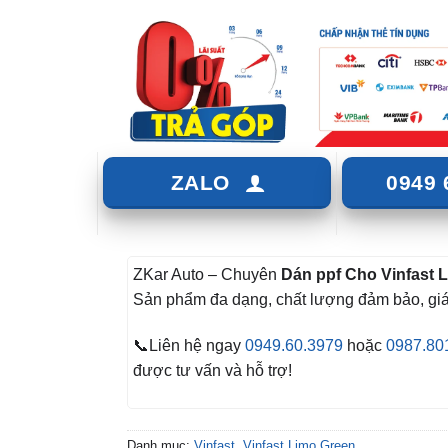
ZALO
0949 
ZKar Auto – Chuyên
Dán ppf Cho Vinfast 
Sản phẩm đa dạng, chất lượng đảm bảo, giá
📞Liên hệ ngay
0949.60.3979
hoặc
0987.80
được tư vấn và hỗ trợ!
Danh mục:
Vinfast
,
Vinfast Limo Green