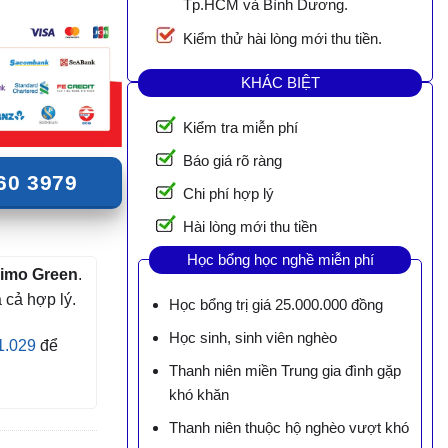
Tp.HCM và Bình Dương.
Kiểm thử hài lòng mới thu tiền.
KHÁC BIỆT
Kiểm tra miễn phí
Báo giá rõ ràng
60 3979
Chi phí hợp lý
Hài lòng mới thu tiền
Học bổng học nghề miễn phí
Limo Green
.
 cả hợp lý.
Học bổng trị giá 25.000.000 đồng
Học sinh, sinh viên nghèo
1.029
để
Thanh niên miền Trung gia đình gặp
khó khăn
Thanh niên thuộc hộ nghèo vượt khó