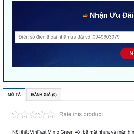
Nhận Ưu Đãi
MÔ TẢ
ĐÁNH GIÁ (0)
Rate this product
Nội thất VinFast Minio Green với bề mặt nhựa và màn hìn