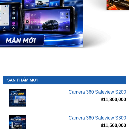
SẢN PHẨM MỚI
Camera 360 Safeview S200
₫
11,800,000
Camera 360 Safeview S300
₫
11,500,000