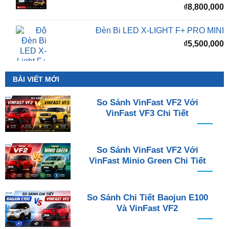
₫
8,800,000
Đèn Bi LED X-LIGHT F+ PRO MINI
₫
5,500,000
BÀI VIẾT MỚI
So Sánh VinFast VF2 Với
VinFast VF3 Chi Tiết
So Sánh VinFast VF2 Với
VinFast Minio Green Chi Tiết
So Sánh Chi Tiết Baojun E100
Và VinFast VF2