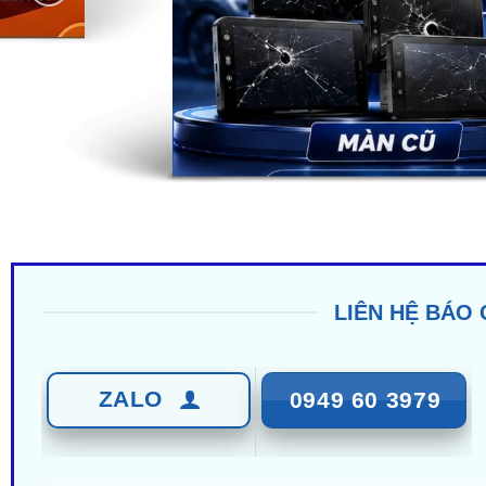
LIÊN HỆ BÁO 
ZALO
0949 60 3979