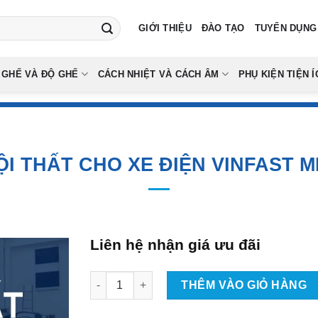
GIỚI THIỆU
ĐÀO TẠO
TUYỂN DỤNG
 GHẾ VÀ ĐỘ GHẾ
CÁCH NHIỆT VÀ CÁCH ÂM
PHỤ KIỆN TIỆN Í
ỘI THẤT CHO XE ĐIỆN VINFAST M
Liên hệ nhận giá ưu đãi
Dán PPF Nội Thất Cho Xe Điện Vinfast Minio G
THÊM VÀO GIỎ HÀNG