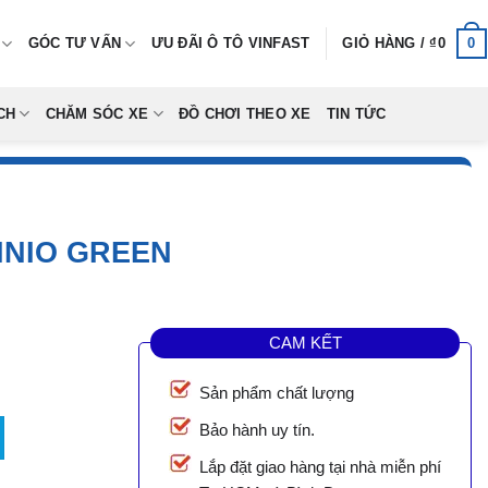
0
GÓC TƯ VẤN
ƯU ĐÃI Ô TÔ VINFAST
GIỎ HÀNG /
₫
0
CH
CHĂM SÓC XE
ĐỒ CHƠI THEO XE
TIN TỨC
INIO GREEN
CAM KẾT
Sản phẩm chất lượng
reen số lượng
Bảo hành uy tín.
Lắp đặt giao hàng tại nhà miễn phí