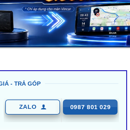
GIÁ - TRẢ GÓP
ZALO
0987 801 029