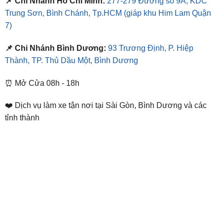
📌 Chi Nhánh Hồ Chí Minh:
277-279 Đường số 9A, KDC
Trung Sơn, Bình Chánh, Tp.HCM
(giáp khu Him Lam Quận
7)
📌 Chi Nhánh Bình Dương:
93 Trương Định, P. Hiệp
Thành, TP. Thủ Dầu Một, Bình Dương
⏰ Mở Cửa 08h - 18h
❤️ Dịch vụ làm xe tận nơi tại Sài Gòn, Bình Dương và các
tỉnh thành