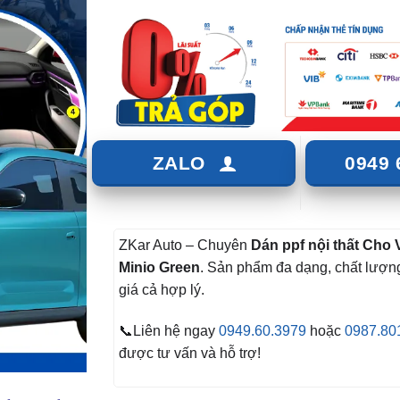
ZALO
0949 
ZKar Auto – Chuyên
Dán ppf nội thất Cho 
Minio Green
. Sản phẩm đa dạng, chất lượn
giá cả hợp lý.
📞Liên hệ ngay
0949.60.3979
hoặc
0987.80
được tư vấn và hỗ trợ!