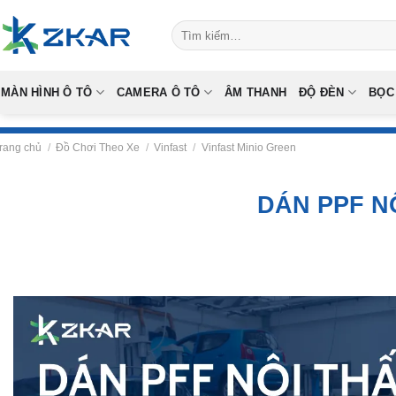
Skip
Tìm
to
kiếm:
content
MÀN HÌNH Ô TÔ
CAMERA Ô TÔ
ÂM THANH
ĐỘ ĐÈN
BỌC
rang chủ
/
Đồ Chơi Theo Xe
/
Vinfast
/
Vinfast Minio Green
DÁN PPF N