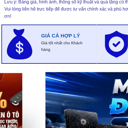
Lưu ý: Bảng giá, hình ảnh, thông số kỹ thuật và quà tặng có th
Vui lòng liên hê trực tiếp để được tư vấn chính xác và phù h
ơn!
GIÁ CẢ HỢP LÝ
Giá tốt nhất cho Khách
hàng