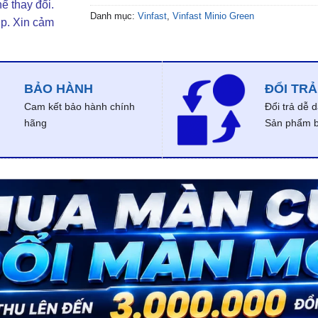
ể thay đổi.
Danh mục:
Vinfast
,
Vinfast Minio Green
ợp. Xin cảm
BẢO HÀNH
ĐỔI TRẢ
Cam kết bảo hành chính
Đổi trả dễ 
hãng
Sản phẩm bị