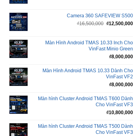
Camera 360 SAFEVIEW S500
Giá
G
₫
16,500,000
₫
12,500,000
gốc
h
là:
t
₫16,500,000.
l
Màn Hình Android TMAS 10.33 Inch Cho
₫
VinFast Minio Green
₫
8,000,000
Màn Hình Android TMAS 10.33 Dành Cho
VinFast VF2
₫
8,000,000
Màn hình Cluster Android TMAS T600 Dành
Cho VinFast VF3
₫
10,800,000
Màn hình Cluster Android TMAS T500 Dành
Cho VinFast VF3