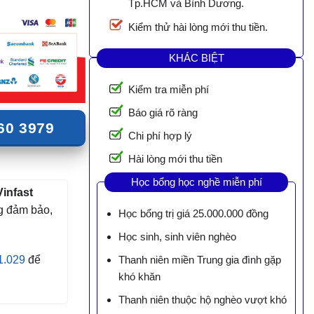
Tp.HCM và Bình Dương.
Kiểm thử hài lòng mới thu tiền.
KHÁC BIỆT
Kiểm tra miễn phí
Báo giá rõ ràng
60 3979
Chi phí hợp lý
Hài lòng mới thu tiền
Học bổng học nghề miễn phí
Vinfast
g đảm bảo,
Học bổng trị giá 25.000.000 đồng
Học sinh, sinh viên nghèo
1.029
để
Thanh niên miền Trung gia đình gặp
khó khăn
Thanh niên thuộc hộ nghèo vượt khó