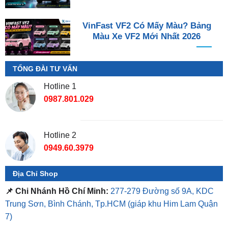
VinFast VF2 Có Mấy Màu? Bảng
Màu Xe VF2 Mới Nhất 2026
TỔNG ĐÀI TƯ VẤN
Hotline 1
0987.801.029
Hotline 2
0949.60.3979
Địa Chỉ Shop
📌 Chi Nhánh Hồ Chí Minh:
277-279 Đường số 9A, KDC
Trung Sơn, Bình Chánh, Tp.HCM
(giáp khu Him Lam Quận
7)