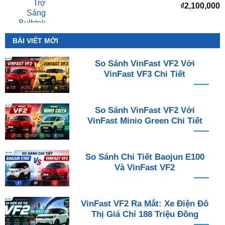
₫
2,100,000
BÀI VIẾT MỚI
So Sánh VinFast VF2 Với
VinFast VF3 Chi Tiết
So Sánh VinFast VF2 Với
VinFast Minio Green Chi Tiết
So Sánh Chi Tiết Baojun E100
Và VinFast VF2
VinFast VF2 Ra Mắt: Xe Điện Đô
Thị Giá Chỉ 188 Triệu Đồng