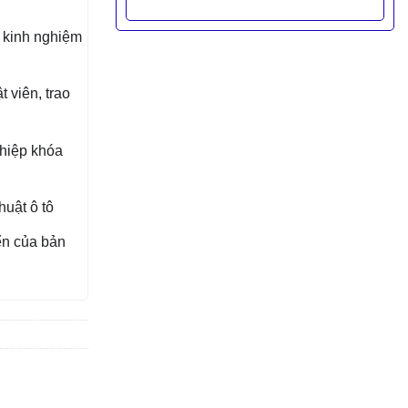
 kinh nghiệm
 viên, trao
ghiệp khóa
huật ô tô
ển của bản