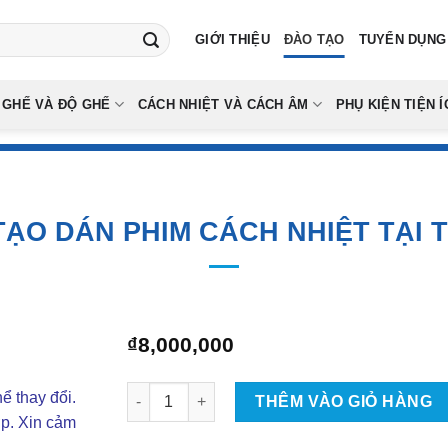
GIỚI THIỆU
ĐÀO TẠO
TUYỂN DỤNG
 GHẾ VÀ ĐỘ GHẾ
CÁCH NHIỆT VÀ CÁCH ÂM
PHỤ KIỆN TIỆN Í
TẠO DÁN PHIM CÁCH NHIỆT TẠI 
₫
8,000,000
Đào Tạo Dán Phim Cách Nhiệt Tại TPHCM số l
ể thay đổi.
THÊM VÀO GIỎ HÀNG
ợp. Xin cảm