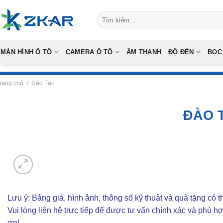
Skip
Tìm
to
kiếm:
content
MÀN HÌNH Ô TÔ
CAMERA Ô TÔ
ÂM THANH
ĐỘ ĐÈN
BỌC
rang chủ
/
Đào Tạo
ĐÀO 
Lưu ý: Bảng giá, hình ảnh, thông số kỹ thuật và quà tặng có th
Vui lòng liên hê trực tiếp để được tư vấn chính xác và phù h
ơn!