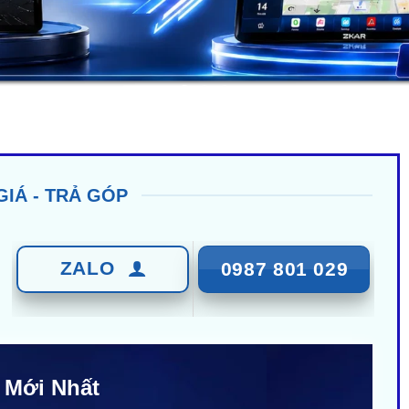
GIÁ - TRẢ GÓP
ZALO
0987 801 029
 Mới Nhất