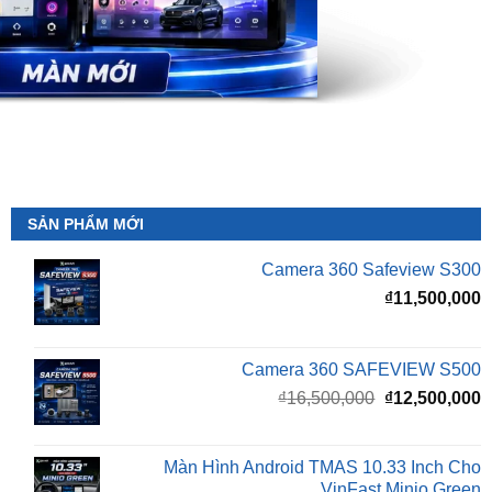
SẢN PHẨM MỚI
Camera 360 Safeview S300
₫
11,500,000
Camera 360 SAFEVIEW S500
Giá
G
₫
16,500,000
₫
12,500,000
gốc
h
là:
t
₫16,500,000.
l
Màn Hình Android TMAS 10.33 Inch Cho
₫
VinFast Minio Green