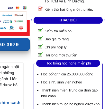
Tp.HCM và Bình Dương.
Kiểm thử hài lòng mới thu tiền.
KHÁC BIỆT
Kiểm tra miễn phí
Báo giá rõ ràng
60 3979
Chi phí hợp lý
Hài lòng mới thu tiền
Học bổng học nghề miễn phí
n ngành nội –
Với những
Học bổng trị giá 25.000.000 đồng
gành. Liên
Học sinh, sinh viên nghèo
ể được hỗ
Thanh niên miền Trung gia đình gặp
khó khăn
 phim cách
Thanh niên thuộc hộ nghèo vượt khó