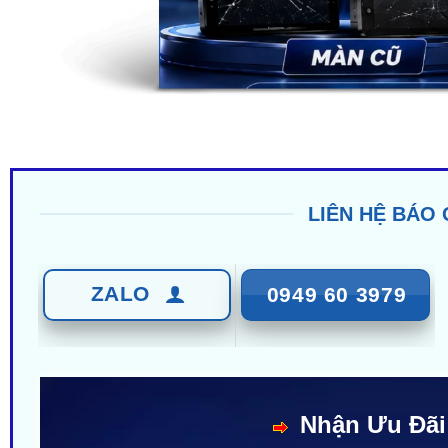
LIÊN HỆ BÁO 
ZALO
0949 60 3979
Nhận Ưu Đãi