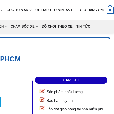
0
GÓC TƯ VẤN
ƯU ĐÃI Ô TÔ VINFAST
GIỎ HÀNG /
₫
0
CH
CHĂM SÓC XE
ĐỒ CHƠI THEO XE
TIN TỨC
TPHCM
CAM KẾT
Sản phẩm chất lượng
ượng
Bảo hành uy tín.
Lắp đặt giao hàng tại nhà miễn phí