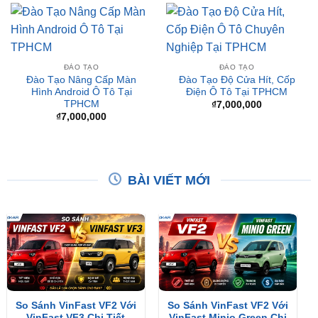
ĐÀO TẠO
ĐÀO TẠO
Đào Tạo Nâng Cấp Màn
Đào Tạo Độ Cửa Hít, Cốp
Hình Android Ô Tô Tại
Điện Ô Tô Tại TPHCM
TPHCM
₫
7,000,000
₫
7,000,000
BÀI VIẾT MỚI
So Sánh VinFast VF2 Với
So Sánh VinFast VF2 Với
VinFast VF3 Chi Tiết
VinFast Minio Green Chi
Tiết
XEM THÊM