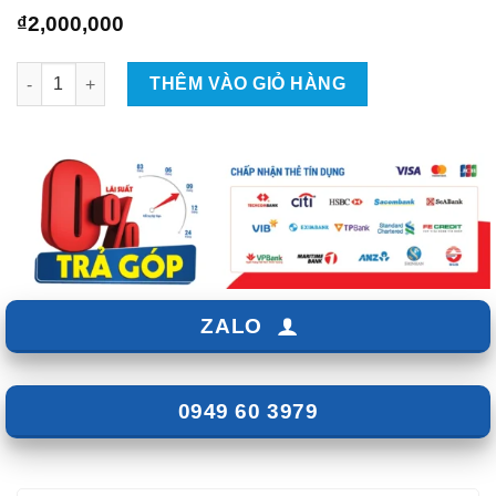
₫
2,000,000
Đào Tạo Lắp Gương Ô Tô Tại TPHCM số lượng
THÊM VÀO GIỎ HÀNG
ZALO
0949 60 3979