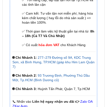
✅ Cam kết: Tư vấn tận nơi miễn phí, hàng hóa
kém chất lượng ( hay lỗi do nhà sản xuất ) =>
hoàn tiền 100%.
✅ Thời gian làm việc kỹ thuật gắn tại nhà từ:
8h
– 18h (Cả T7 Và Chủ Nhật)
✅ Có xuất
hóa đơn VAT
cho Khách Hàng
🌐 Chi Nhánh 1:
277–279 Đường số 9A, KDC Trung
Sơn, xã Bình Hưng, TP.HCM (giáp khu Him Lam Quận
7)
🌐 Chi Nhánh 2:
93 Trương Định, Phường Thủ Dầu
Một, Tp.HCM (Bình Dương cũ)
🌐 Chi Nhánh 3:
Huỳnh Tấn Phát, Quận 7, Tp.HCM
📞 Nhấn vào
Liên hệ ngay nhận ưu đãi 👉
Zalo OA
ZKar Auto
Xem thêm: