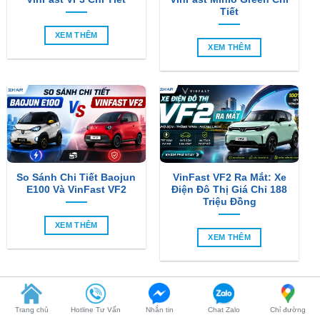
XEM THÊM
So Sánh Chi Tiết Baojun
VinFast VF2 Ra Mắt: Xe
E100 Và VinFast VF2
Điện Đô Thị Giá Chỉ 188
Triệu Đồng
XEM THÊM
XEM THÊM
SẢN PHẨM MỚI
-6%
Trang chủ
Hotline Tư Vấn
Nhắn tin
Chat Zalo
Chỉ đường