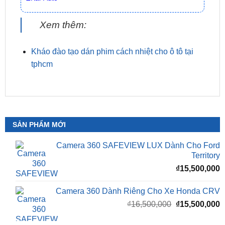
Kháo đào tạo dán phim cách nhiệt cho ô tô tại
tphcm
SẢN PHẨM MỚI
Camera 360 SAFEVIEW LUX Dành Cho Ford
Territory
₫
15,500,000
Camera 360 Dành Riêng Cho Xe Honda CRV
Giá
G
₫
16,500,000
₫
15,500,000
gốc
h
là:
t
₫16,500,000.
l
Camera 360 Safeview S200
₫
₫
11,800,000