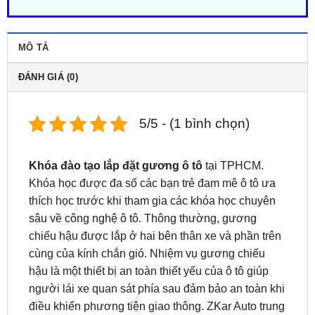
MÔ TẢ
ĐÁNH GIÁ (0)
5/5 - (1 bình chọn)
Khóa đào tạo lắp đặt gương ô tô
tại TPHCM.
Khóa học được đa số các bạn trẻ đam mê ô tô ưa
thích học trước khi tham gia các khóa học chuyên
sâu về công nghệ ô tô. Thông thường, gương
chiếu hậu được lắp ở hai bên thân xe và phần trên
cùng của kính chắn gió. Nhiệm vụ gương chiếu
hậu là một thiết bị an toàn thiết yếu của ô tô giúp
người lái xe quan sát phía sau đảm bảo an toàn khi
điều khiển phương tiện giao thông. ZKar Auto trung
tâm đào tạo học viên đam mê yêu thích ngành nâng
cấp, làm đẹp ô tô xe hơi. Liên hệ ngay hotline: