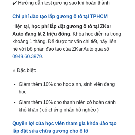
Chi phí đào tạo lắp gương ô tô tại TPHCM
Hiện tại,
học phí lắp đặt gương ô tô tại ZKar
Auto đang là 2 triệu đồng
. Khóa học diễn ra trong
khoảng 1 tháng. Để được tư vấn chi tiết, hãy liên
hệ với bộ phận đào tạo của ZKar Auto qua số
0949.60.3979
.
⭐ Đặc biệt:
Giảm thêm 10% cho học sinh, sinh viên đang
học
Giảm thêm 10% cho thanh niên có hoàn cảnh
khó khăn ( có chứng nhận hộ nghèo )
Quyền lợi của học viên tham gia khóa đào tạo
lắp đặt sửa chữa gương cho ô tô
Khi tham gia
khóa đào tạo lắp gương xe hơi
của
ZKar Auto, học viên sẽ được hưởng các quyền lợi