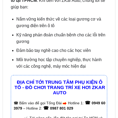
Nắm vững kiến thức về các loại gương cơ và
gương điện trên ô tô
Kỹ năng phán đoán chuẩn bệnh cho các lỗi trên
gương
Đảm bảo tay nghề cao cho các học viên
Môi trường học tập chuyên nghiệp, thực hành
với các công nghệ, máy móc hiện đại
ĐỊA CHỈ TỚI TRUNG TÂM PHỤ KIỆN Ô
TÔ - ĐỒ CHƠI TRANG TRÍ XE HƠI ZKAR
AUTO
☎
☎
Bấm vào để gọi Tổng Đài
Hotline 1:
0949 60
☎
3979
– Hotline 2:
0987 801 029
✅ Tới nâng cấp, lắp đặt tận nơi tại Tp.HCM và
các tỉnh lân cận