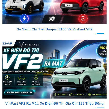
So Sánh Chi Tiết Baojun E100 Và VinFast VF2
VinFast VF2 Ra Mắt: Xe Điện Đô Thị Giá Chỉ 188 Triệu Đồng