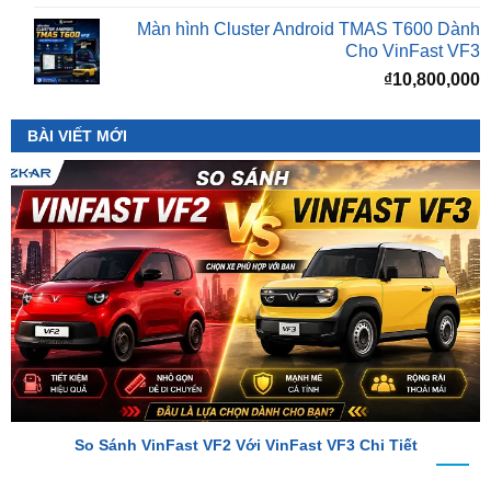
₫
10,800,000
BÀI VIẾT MỚI
So Sánh VinFast VF2 Với VinFast VF3 Chi Tiết