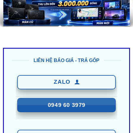
LIÊN HỆ BÁO GIÁ - TRẢ GÓP
ZALO
0949 60 3979
ZALO