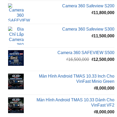
Camera 360 Safeview S300
₫
11,500,000
Camera 360 SAFEVIEW S500
Giá
G
₫
16,500,000
₫
12,500,000
gốc
h
là:
t
₫16,500,000.
l
Màn Hình Android TMAS 10.33 Inch Cho
₫
VinFast Minio Green
₫
8,000,000
Màn Hình Android TMAS 10.33 Dành Cho
VinFast VF2
₫
8,000,000
Màn hình Cluster Android TMAS T600 Dành
Cho VinFast VF3