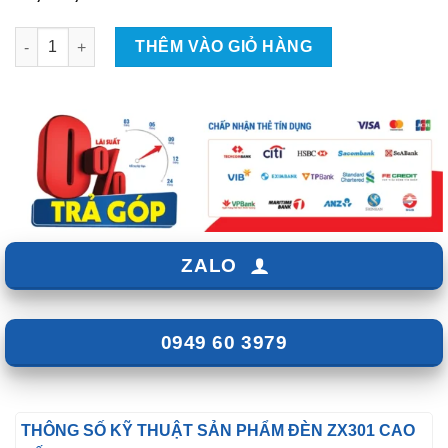
Độ Đèn Bi Gầm ZX301 Cao Cấp Ô Tô số lượng
THÊM VÀO GIỎ HÀNG
ZALO
0949 60 3979
THÔNG SỐ KỸ THUẬT SẢN PHẨM ĐÈN ZX301 CAO