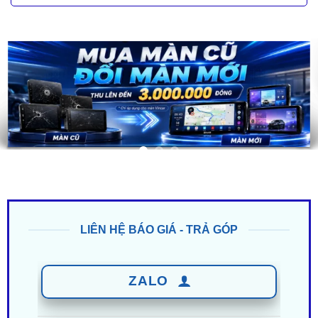
LIÊN HỆ BÁO GIÁ - TRẢ GÓP
ZALO
0949 60 3979