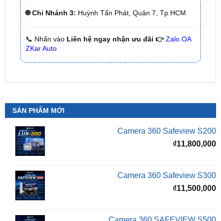
📞 Nhấn vào
Liên hệ ngay nhận ưu đãi 👉
Zalo OA
ZKar Auto
SẢN PHẨM MỚI
Camera 360 Safeview S200
₫
11,800,000
Camera 360 Safeview S300
₫
11,500,000
Camera 360 SAFEVIEW S500
Giá
G
₫
16,500,000
₫
12,500,000
gốc
h