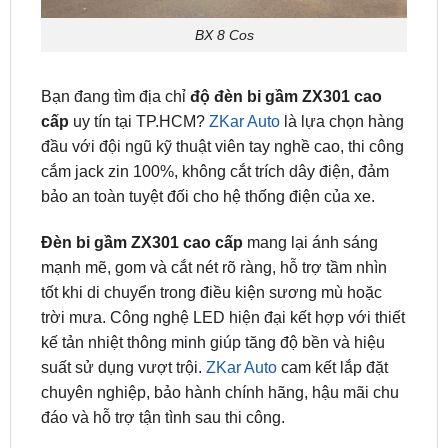
Bạn đang tìm địa chỉ
độ đèn bi gầm ZX301 cao
cấp
uy tín tại TP.HCM?
ZKar Auto
là lựa chọn hàng
đầu với đội ngũ kỹ thuật viên tay nghề cao, thi công
cắm jack zin 100%, không cắt trích dây điện, đảm
bảo an toàn tuyệt đối cho hệ thống điện của xe.
Đèn bi gầm ZX301 cao cấp
mang lại ánh sáng
mạnh mẽ, gom và cắt nét rõ ràng, hỗ trợ tầm nhìn
tốt khi di chuyển trong điều kiện sương mù hoặc
trời mưa. Công nghệ LED hiện đại kết hợp với thiết
kế tản nhiệt thông minh giúp tăng độ bền và hiệu
suất sử dụng vượt trội.
ZKar Auto
cam kết lắp đặt
chuyên nghiệp, bảo hành chính hãng, hậu mãi chu
đáo và hỗ trợ tận tình sau thi công.
Ngoài ra,
ZKar Auto
còn chuyên độ đèn bi LED,
camera 360 độ
,
dán phim cách nhiệt
,
cảm biến áp