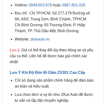
Địa chỉ: CN TP.HCM: Số 277-279 Đường số
9A, KDC Trung Sơn, Bình Chánh, TPHCM
CN Bình Dương: 93 Trương Định, P. Hiệp
Thành, TP. Thủ Dầu Một, Bình Dương
Website:
zkarauto.vn
Lưu ý:
Giá có thể thay đổi tùy theo dòng xe và yêu
cầu cụ thể. Liên hệ để được báo giá chính xác
nhất!
Lưu Ý Khi Độ Đèn Bi Gầm ZX301 Cao Cấp
Chỉ sử dụng sản phẩm chính hãng để đảm bảo
an toàn và hiệu suất.
Lựa chọn đơn vị uy tín như ZKar Auto để được
tư vấn và lắp đặt chuyên nghiệp.
Vệ sinh đèn định kỳ bằng khăn mềm và dung
dịch chuyên dụng để duy trì hiệu suất chiếu