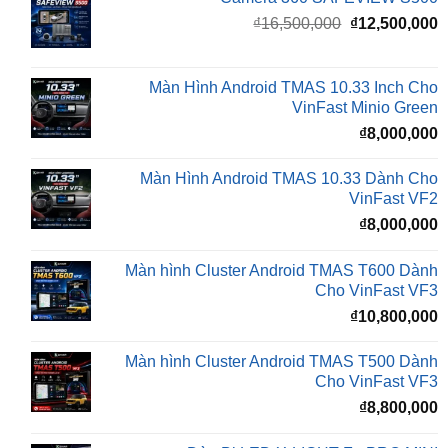
là:
t
₫16,500,000.
l
Màn Hình Android TMAS 10.33 Inch Cho
₫
VinFast Minio Green
₫
8,000,000
Màn Hình Android TMAS 10.33 Dành Cho
VinFast VF2
₫
8,000,000
Màn hình Cluster Android TMAS T600 Dành
Cho VinFast VF3
₫
10,800,000
Màn hình Cluster Android TMAS T500 Dành
Cho VinFast VF3
₫
8,800,000
Đèn Bi LED X-LIGHT F+ PRO MINI
₫
5,500,000