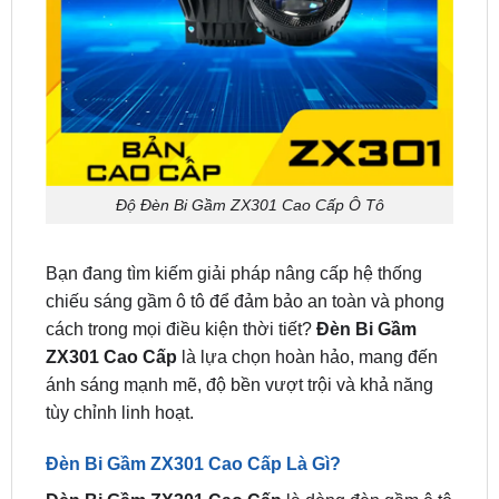
Độ Đèn Bi Gầm ZX301 Cao Cấp Ô Tô
Bạn đang tìm kiếm giải pháp nâng cấp hệ thống
chiếu sáng gầm ô tô để đảm bảo an toàn và phong
cách trong mọi điều kiện thời tiết?
Đèn Bi Gầm
ZX301 Cao Cấp
là lựa chọn hoàn hảo, mang đến
ánh sáng mạnh mẽ, độ bền vượt trội và khả năng
tùy chỉnh linh hoạt.
Đèn Bi Gầm ZX301 Cao Cấp Là Gì?
Đèn Bi Gầm ZX301 Cao Cấp
là dòng đèn gầm ô tô
tiên tiến sử dụng công nghệ LED hiện đại, được
thiết kế để thay thế đèn Halogen truyền thống. Với