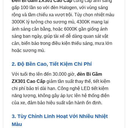
3000K lý tưởng cho sương mù, 4300K mang lại
ánh sáng cân bằng, hoặc 6000K gần giống ánh
sáng ban ngày, giúp tài xế dễ dàng quan sát vật
cản, biển báo trong điều kiện thiếu sáng, mưa lớn
hoặc sương mù.
2. Độ Bền Cao, Tiết Kiệm Chi Phí
Với tuổi thọ lên đến 30.000 giờ,
đèn Bi Gầm
ZX301 Cao Cấp
giảm tần suất thay thế, tiết kiệm
chi phí bảo trì dài hạn. Công nghệ LED tiết kiệm
năng lượng, không gây áp lực lên hệ thống điện
của xe, đảm bảo hiệu suất vận hành ổn định.
3. Tùy Chỉnh Linh Hoạt Với Nhiều Nhiệt
Màu
Sản phẩm hỗ trợ ba tùy chọn nhiệt màu (3000K,
4300K, 6000K), giúp người dùng linh hoạt điều