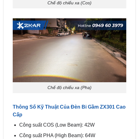
Chế độ chiếu xa (Pha)
Thông Số Kỹ Thuật Của Đèn Bi Gầm ZX301 Cao
Cấp
Công suất COS (Low Beam): 42W
Công suất PHA (High Beam): 64W
Nhiệt màu: 3000K (ánh sáng vàng), 4300K (ánh
sáng trắng ấm), 6000K (ánh sáng trắng)