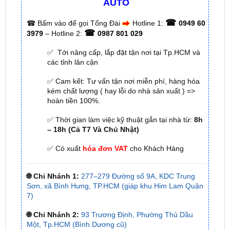
☎
3979
– Hotline 2:
0987 801 029
✅ Tới nâng cấp, lắp đặt tận nơi tại Tp.HCM và
các tỉnh lân cận
✅ Cam kết: Tư vấn tận nơi miễn phí, hàng hóa
kém chất lượng ( hay lỗi do nhà sản xuất ) =>
hoàn tiền 100%.
✅ Thời gian làm việc kỹ thuật gắn tại nhà từ:
8h
– 18h (Cả T7 Và Chủ Nhật)
✅ Có xuất
hóa đơn VAT
cho Khách Hàng
🌐 Chi Nhánh 1:
277–279 Đường số 9A, KDC Trung
Sơn, xã Bình Hưng, TP.HCM (giáp khu Him Lam Quận
7)
🌐 Chi Nhánh 2:
93 Trương Định, Phường Thủ Dầu
Một, Tp.HCM (Bình Dương cũ)
🌐 Chi Nhánh 3:
Huỳnh Tấn Phát, Quận 7, Tp.HCM