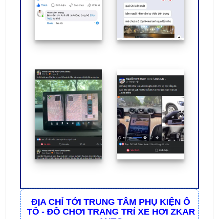
ĐỊA CHỈ TỚI TRUNG TÂM PHỤ KIỆN Ô
TÔ - ĐỒ CHƠI TRANG TRÍ XE HƠI ZKAR
AUTO
☎
☎
Bấm vào để gọi Tổng Đài
Hotline 1:
0949 60