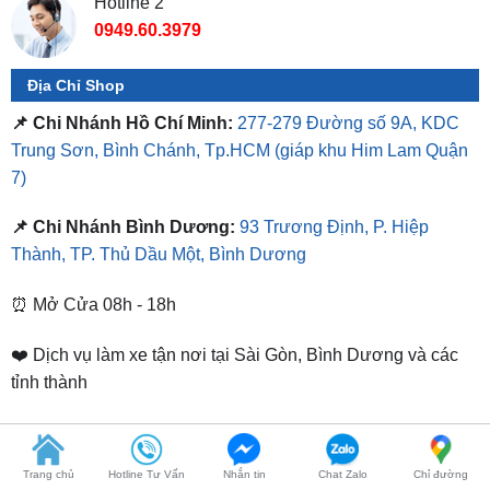
Địa Chỉ Shop
📌 Chi Nhánh Hồ Chí Minh:
277-279 Đường số 9A, KDC
Trung Sơn, Bình Chánh, Tp.HCM
(giáp khu Him Lam Quận
7)
📌 Chi Nhánh Bình Dương:
93 Trương Định, P. Hiệp
Thành, TP. Thủ Dầu Một, Bình Dương
⏰ Mở Cửa 08h - 18h
❤️ Dịch vụ làm xe tận nơi tại Sài Gòn, Bình Dương và các
tỉnh thành
SẢN PHẨM TƯƠNG TỰ
Trang chủ
Hotline Tư Vấn
Nhắn tin
Chat Zalo
Chỉ đường