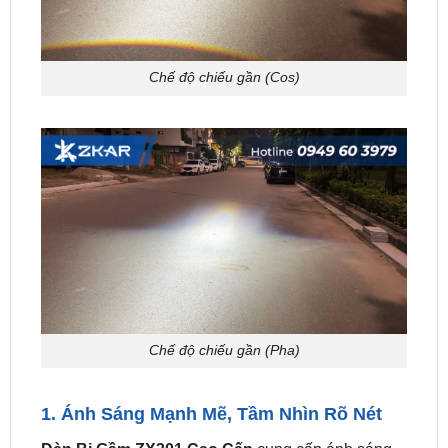
Chế độ chiếu gần (Cos)
Chế độ chiếu gần (Pha)
1. Ánh Sáng Mạnh Mẽ, Tầm Nhìn Rõ Nét
Đèn Bi Gầm ZX301 Cao Cấp
cung cấp ánh sáng
gấp 100 lần so với đèn Halogen, với vùng sáng
rộng và tầm chiếu xa vượt trội. Tùy chọn nhiệt màu