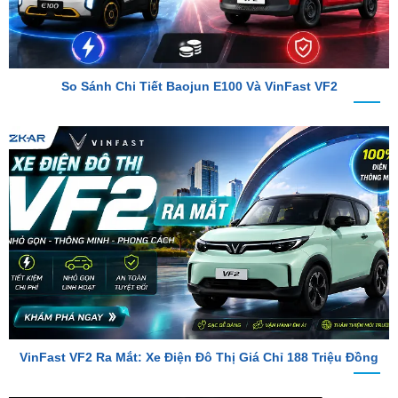
So Sánh Chi Tiết Baojun E100 Và VinFast VF2
VinFast VF2 Ra Mắt: Xe Điện Đô Thị Giá Chỉ 188 Triệu Đồng