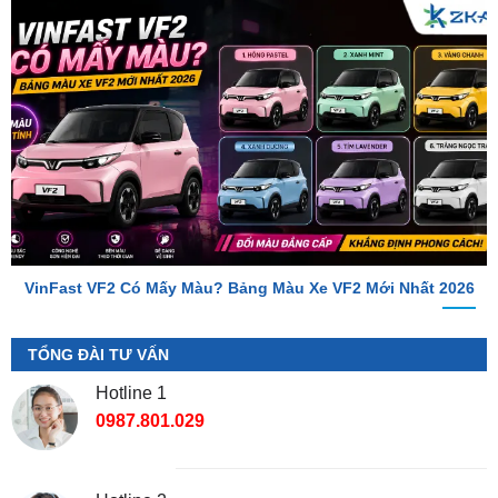
VinFast VF2 Có Mấy Màu? Bảng Màu Xe VF2 Mới Nhất 2026
TỔNG ĐÀI TƯ VẤN
Hotline 1
0987.801.029
Hotline 2
0949.60.3979