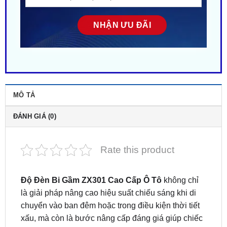
MÔ TẢ
ĐÁNH GIÁ (0)
Rate this product
Độ Đèn Bi Gầm ZX301 Cao Cấp Ô Tô
không chỉ
là giải pháp nâng cao hiệu suất chiếu sáng khi di
chuyển vào ban đêm hoặc trong điều kiện thời tiết
xấu, mà còn là bước nâng cấp đáng giá giúp chiếc
xe của bạn trở nên hiện đại, cá tính và an toàn hơn.
Địa chỉ
độ đèn bi gầm ZX301 cao cấp
chính hãng