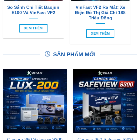
Triệu Đồng
XEM THÊM
XEM THÊM
SẢN PHẨM MỚI
Camera 360 Safeview S200
Camera 360 Safeview S300
₫
11,800,000
₫
11,500,000