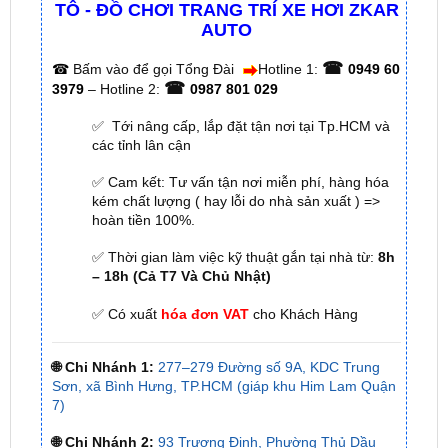
☎
☎
Bấm vào để gọi Tổng Đài
Hotline 1:
0949 60
☎
3979
– Hotline 2:
0987 801 029
✅ Tới nâng cấp, lắp đặt tận nơi tại Tp.HCM và
các tỉnh lân cận
✅ Cam kết: Tư vấn tận nơi miễn phí, hàng hóa
kém chất lượng ( hay lỗi do nhà sản xuất ) =>
hoàn tiền 100%.
✅ Thời gian làm việc kỹ thuật gắn tại nhà từ:
8h
– 18h (Cả T7 Và Chủ Nhật)
✅ Có xuất
hóa đơn VAT
cho Khách Hàng
🌐 Chi Nhánh 1:
277–279 Đường số 9A, KDC Trung
Sơn, xã Bình Hưng, TP.HCM (giáp khu Him Lam Quận
7)
🌐 Chi Nhánh 2:
93 Trương Định, Phường Thủ Dầu
Một, Tp.HCM (Bình Dương cũ)
🌐 Chi Nhánh 3:
Huỳnh Tấn Phát, Quận 7, Tp.HCM