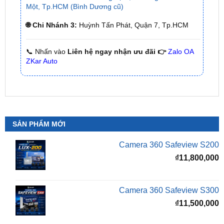
📞 Nhấn vào
Liên hệ ngay nhận ưu đãi 👉
Zalo OA
ZKar Auto
SẢN PHẨM MỚI
Camera 360 Safeview S200
₫
11,800,000
Camera 360 Safeview S300
₫
11,500,000
Camera 360 SAFEVIEW S500
Giá
G
₫
16,500,000
₫
12,500,000