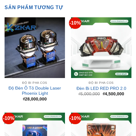
-10%
ĐỘ BI PHA COS
ĐỘ BI PHA COS
Độ Đèn Ô Tô Double Laser
Đèn Bi LED RED PRO 2.0
Phoenix Light
Giá
Giá
₫
5,000,000
₫
4,500,000
gốc
hiện
₫
28,000,000
là:
tại
₫5,000,000.
là:
₫4,50
-10%
-10%