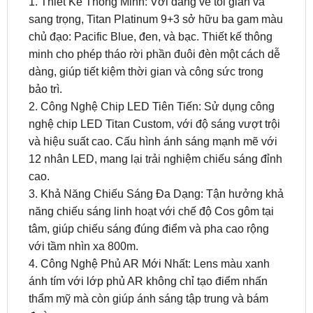
chủ đạo: Pacific Blue, đen, và bạc. Thiết kế thông
minh cho phép tháo rời phần đuôi đèn một cách dễ
dàng, giúp tiết kiệm thời gian và công sức trong
bảo trì.
2. Công Nghệ Chip LED Tiên Tiến: Sử dụng công
nghệ chip LED Titan Custom, với độ sáng vượt trội
và hiệu suất cao. Cấu hình ánh sáng mạnh mẽ với
12 nhân LED, mang lại trải nghiệm chiếu sáng đỉnh
cao.
3. Khả Năng Chiếu Sáng Đa Dạng: Tận hưởng khả
năng chiếu sáng linh hoạt với chế độ Cos gôm tại
tâm, giúp chiếu sáng đúng điểm và pha cao rộng
với tầm nhìn xa 800m.
4. Công Nghệ Phủ AR Mới Nhất: Lens màu xanh
ánh tím với lớp phủ AR không chỉ tạo điểm nhấn
thẩm mỹ mà còn giúp ánh sáng tập trung và bám
đường.
5. Hệ Thống Tản Nhiệt Tối Ưu: Kết hợp giữa đế