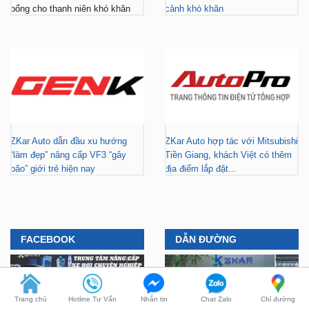
ZKar Auto dẫn đầu xu hướng
ZKar Auto hợp tác với Mitsubishi
“làm đẹp” nâng cấp VF3 “gây
Tiền Giang, khách Việt có thêm
bão” giới trẻ hiện nay
địa điểm lắp đặt...
FACEBOOK
DẪN ĐƯỜNG
Trang chủ
Hotline Tư Vấn
Nhắn tin
Chat Zalo
Chỉ đường