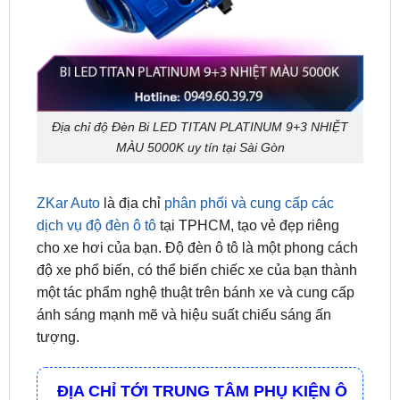
Địa chỉ độ Đèn Bi LED TITAN PLATINUM 9+3 NHIỆT
MÀU 5000K uy tín tại Sài Gòn
ZKar Auto
là địa chỉ
phân phối và cung cấp các
dịch vụ độ đèn ô tô
tại TPHCM, tạo vẻ đẹp riêng
cho xe hơi của bạn. Độ đèn ô tô là một phong cách
độ xe phổ biến, có thể biến chiếc xe của bạn thành
một tác phẩm nghệ thuật trên bánh xe và cung cấp
ánh sáng mạnh mẽ và hiệu suất chiếu sáng ấn
tượng.
ĐỊA CHỈ TỚI TRUNG TÂM PHỤ KIỆN Ô
TÔ - ĐỒ CHƠI TRANG TRÍ XE HƠI ZKAR
AUTO