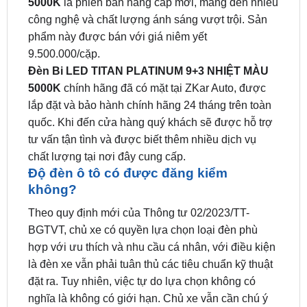
phẩm này được bán với giá niêm yết
9.500.000/cặp.
Đèn Bi LED TITAN PLATINUM 9+3 NHIỆT MÀU
5000K
chính hãng đã có mặt tại ZKar Auto, được
lắp đặt và bảo hành chính hãng 24 tháng trên toàn
quốc. Khi đến cửa hàng quý khách sẽ được hỗ trợ
tư vấn tận tình và được biết thêm nhiều dịch vụ
chất lượng tại nơi đây cung cấp.
Độ đèn ô tô có được đăng kiểm
không?
Theo quy định mới của Thông tư 02/2023/TT-
BGTVT, chủ xe có quyền lựa chọn loại đèn phù
hợp với ưu thích và nhu cầu cá nhân, với điều kiện
là đèn xe vẫn phải tuân thủ các tiêu chuẩn kỹ thuật
đặt ra. Tuy nhiên, việc tự do lựa chọn không có
nghĩa là không có giới hạn. Chủ xe vẫn cần chú ý
rằng, nếu đèn xe được độ lên quá mức sáng, có
thể tạo ra hiệu ứng chói lọi khi gặp người điều