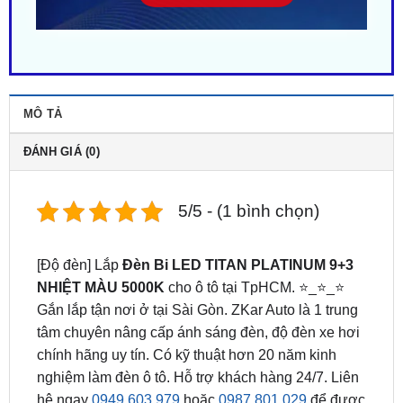
MÔ TẢ
ĐÁNH GIÁ (0)
5/5 - (1 bình chọn)
[Độ đèn] Lắp
Đèn Bi LED TITAN PLATINUM 9+3
NHIỆT MÀU 5000K
cho ô tô tại TpHCM. ⭐_⭐_⭐
Gắn lắp tận nơi ở tại Sài Gòn. ZKar Auto là 1 trung
tâm chuyên nâng cấp ánh sáng đèn, độ đèn xe hơi
chính hãng uy tín. Có kỹ thuật hơn 20 năm kinh
nghiệm làm đèn ô tô. Hỗ trợ khách hàng 24/7. Liên
hệ ngay
0949.603.979
hoặc
0987.801.029
để được
hỗ trợ bởi đội ngũ kỹ thuật viên tận tâm.
[Gắn đèn] Độ Đèn Bi LED TITAN