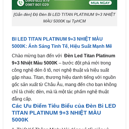
MÀU 5000K tại TpHCM
BI LED TITAN PLATINUM 9+3 NHIỆT MÀU
5000K: Ánh Sáng Tinh Tế, Hiệu Suất Mạnh Mẽ
Chào mừng bạn đến với
Đèn Led Titan Platinum
9+3 Nhiệt Màu 5000K
– bước đột phá mới trong
công nghệ đèn ô tô, nơi nghệ thuật và hiệu suất
gặp nhau. Titan, thương hiệu danh tiếng với nguồn
gốc sản xuất từ Châu Âu, mang đến cho bạn không
chỉ là chiếc đèn, mà là một tác phẩm nghệ thuật
đẳng cấp.
Các Ưu Điểm Tiêu Biểu của Đèn Bi LED
TITAN PLATINUM 9+3 NHIỆT MÀU
5000K
1. Thiết Kế Thông Minh: Với dáng vẻ tối giản và
sang trọng, Titan Platinum 9+3 sở hữu ba gam màu