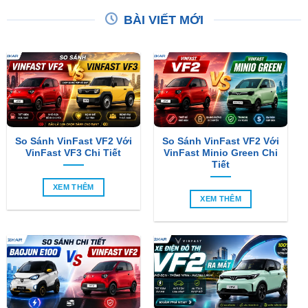
So Sánh VinFast VF2 Với
So Sánh VinFast VF2 Với
VinFast VF3 Chi Tiết
VinFast Minio Green Chi
Tiết
XEM THÊM
XEM THÊM
So Sánh Chi Tiết Baojun
VinFast VF2 Ra Mắt: Xe
E100 Và VinFast VF2
Điện Đô Thị Giá Chỉ 188