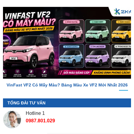
VinFast VF2 Có Mấy Màu? Bảng Màu Xe VF2 Mới Nhất 2026
TỔNG ĐÀI TƯ VẤN
Hotline 1
0987.801.029
Hotline 2
0949.60.3979