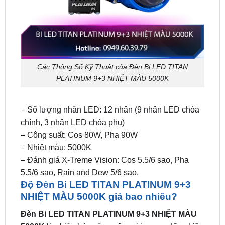
Các Thông Số Kỹ Thuật của Đèn Bi LED TITAN
PLATINUM 9+3 NHIỆT MÀU 5000K
– Số lượng nhân LED: 12 nhân (9 nhân LED chóa
chính, 3 nhân LED chóa phụ)
– Công suất: Cos 80W, Pha 90W
– Nhiệt màu: 5000K
– Đánh giá X-Treme Vision: Cos 5.5/6 sao, Pha
5.5/6 sao, Rain and Dew 5/6 sao.
Độ Đèn Bi LED TITAN PLATINUM 9+3
NHIỆT MÀU 5000K giá bao nhiêu?
Đèn Bi LED TITAN PLATINUM 9+3 NHIỆT MÀU
5000K
là phiên bản nâng cấp mới, mang đến nhiều
công nghệ và chất lượng ánh sáng vượt trội. Sản