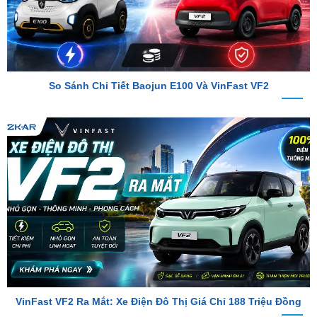
So Sánh Chi Tiết Baojun E100 Và VinFast VF2
VinFast VF2 Ra Mắt: Xe Điện Đô Thị Giá Chỉ 188 Triệu Đồng