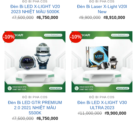
Giá
Giá
Giá
Giá
₫
7,500,000
₫
6,750,000
₫
9,900,000
₫
8,910,000
gốc
hiện
gốc
hiện
là:
tại
là:
tại
₫7,500,000.
là:
₫9,900,000.
là:
₫6,750,000.
₫8,91
-10%
-10%
ĐỘ BI PHA COS
ĐỘ BI PHA COS
Đèn Bi LED GTR PREMIUM
Đèn Bi LED X-LIGHT V30
2.0 2021 NHIỆT MÀU
ULTRA 2023
5500K
Giá
Giá
₫
11,000,000
₫
9,900,000
gốc
hiện
Giá
Giá
₫
7,500,000
₫
6,750,000
là:
tại
gốc
hiện
₫11,000,000.
là:
là:
tại
₫9,90
₫7,500,000.
là:
₫6,750,000.
BÀI VIẾT MỚI