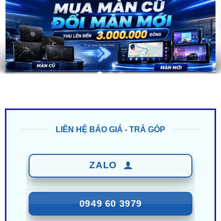
LIÊN HỆ BÁO GIÁ - TRẢ GÓP
ZALO
0949 60 3979