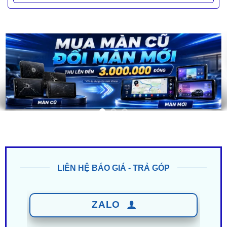
LIÊN HỆ BÁO GIÁ - TRẢ GÓP
ZALO
0949 60 3979