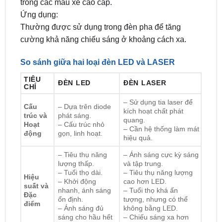
Thường được sử dụng trong đèn pha để tăng
cường khả năng chiếu sáng ở khoảng cách xa.
So sánh giữa hai loại đèn LED và LASER
TIÊU
ĐÈN LED
ĐÈN LASER
CHÍ
– Sử dụng tia laser để
Cấu
– Dựa trên diode
kích hoạt chất phát
trúc và
phát sáng.
quang.
Hoạt
– Cấu trúc nhỏ
– Cần hệ thống làm mát
động
gọn, linh hoạt.
hiệu quả.
– Tiêu thụ năng
– Ánh sáng cực kỳ sáng
lượng thấp.
và tập trung.
– Tuổi thọ dài.
– Tiêu thụ năng lượng
Hiệu
– Khởi động
cao hơn LED.
suất và
nhanh, ánh sáng
– Tuổi thọ khá ấn
Đặc
ổn định.
tượng, nhưng có thể
điểm
– Ánh sáng đủ
không bằng LED.
sáng cho hầu hết
– Chiếu sáng xa hơn
các ứng dụng.
đèn LED.
– Đèn pha, đèn
– Chủ yếu sử dụng
Ứng