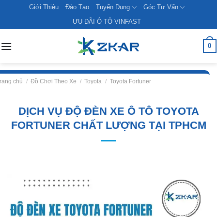
Skip
Giới Thiệu
Đào Tạo
Tuyển Dụng
Góc Tư Vấn
to
ƯU ĐÃI Ô TÔ VINFAST
content
0
rang chủ
/
Đồ Chơi Theo Xe
/
Toyota
/
Toyota Fortuner
DỊCH VỤ ĐỘ ĐÈN XE Ô TÔ TOYOTA
FORTUNER CHẤT LƯỢNG TẠI TPHCM