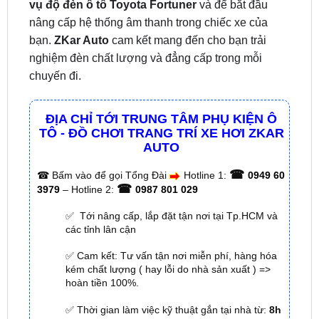
bạn.
ZKar Auto
cam kết mang đến cho bạn trải
nghiệm đèn chất lượng và đẳng cấp trong mỗi
chuyến đi.
ĐỊA CHỈ TỚI TRUNG TÂM PHỤ KIỆN Ô
TÔ - ĐỒ CHƠI TRANG TRÍ XE HƠI ZKAR
AUTO
☎
☎
Bấm vào để gọi Tổng Đài
Hotline 1:
0949 60
☎
3979
– Hotline 2:
0987 801 029
✅ Tới nâng cấp, lắp đặt tận nơi tại Tp.HCM và
các tỉnh lân cận
✅ Cam kết: Tư vấn tận nơi miễn phí, hàng hóa
kém chất lượng ( hay lỗi do nhà sản xuất ) =>
hoàn tiền 100%.
✅ Thời gian làm việc kỹ thuật gắn tại nhà từ:
8h
– 18h (Cả T7 Và Chủ Nhật)
✅ Có xuất
hóa đơn VAT
cho Khách Hàng