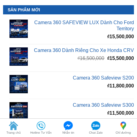
Camera 360 SAFEVIEW LUX Dành Cho Ford
Territory
₫
15,500,000
Camera 360 Dành Riêng Cho Xe Honda CRV
Giá
G
₫
16,500,000
₫
15,500,000
gốc
h
là:
t
₫16,500,000.
l
Camera 360 Safeview S200
₫
₫
11,800,000
Camera 360 Safeview S300
₫
11,500,000
Camera 360 SAFEVIEW S500
Giá
G
₫
16,500,000
₫
12,500,000
gốc
h
Trang chủ
Hotline Tư Vấn
Nhắn tin
Chat Zalo
Chỉ đường