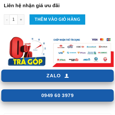
Liên hệ nhận giá ưu đãi
Dịch Vụ Độ Đèn Xe Ô Tô Toyota Fortuner Chất Lượng Tại TpH
THÊM VÀO GIỎ HÀNG
ZALO
0949 60 3979