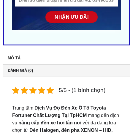
MÔ TẢ
ĐÁNH GIÁ (0)
5/5 - (1 bình chọn)
Trung tâm
Dịch Vụ Độ Đèn Xe Ô Tô Toyota
Fortuner Chất Lượng Tại TpHCM
mang đến dịch
vụ
nâng cấp đèn xe hơi tận nơi
với đa dạng lựa
chọn từ
Đèn Halogen, đèn pha XENON – HID,
đèn pha Laser và đèn pha LED ô tô
…, phù hợp
với mọi nhu cầu. Kỹ thuật viên giàu kinh nghiệm