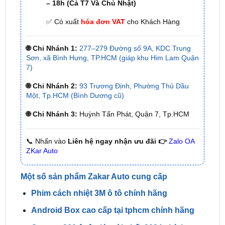
🌐 Chi Nhánh 1:
277–279 Đường số 9A, KDC Trung
Sơn, xã Bình Hưng, TP.HCM (giáp khu Him Lam Quận
7)
🌐 Chi Nhánh 2:
93 Trương Định, Phường Thủ Dầu
Một, Tp.HCM (Bình Dương cũ)
🌐 Chi Nhánh 3:
Huỳnh Tấn Phát, Quận 7, Tp.HCM
📞 Nhấn vào
Liên hệ ngay nhận ưu đãi 👉
Zalo OA
ZKar Auto
Một số sản phẩm Zakar Auto cung cấp
Phim cách nhiệt 3M ô tô chính hãng
Android Box cao cấp tại tphcm chính hãng
Camera 360 ô tô giá mới nhất 2024 chính
hãng