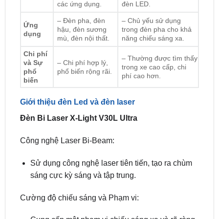
hậu, đèn sương
trong đèn pha cho khả
dụng
mù, đèn nội thất.
năng chiếu sáng xa.
Chi phí
– Thường được tìm thấy
và Sự
– Chi phí hợp lý,
trong xe cao cấp, chi
phổ
phổ biến rộng rãi.
phí cao hơn.
biến
Giới thiệu đèn Led và đèn laser
Đèn Bi Laser X-Light V30L Ultra
Công nghệ Laser Bi-Beam:
Sử dụng công nghệ laser tiên tiến, tạo ra chùm
sáng cực kỳ sáng và tập trung.
Cường độ chiếu sáng và Phạm vi:
Cung cấp một phạm vi chiếu sáng xa và rõ ràng,
thường vượt trội so với đèn LED thông thường.