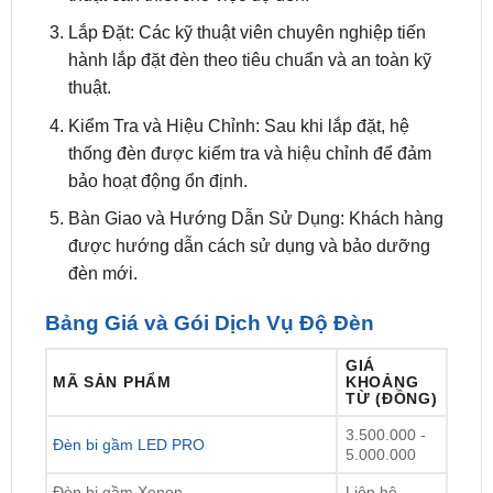
hành lắp đặt đèn theo tiêu chuẩn và an toàn kỹ
thuật.
Kiểm Tra và Hiệu Chỉnh: Sau khi lắp đặt, hệ
thống đèn được kiểm tra và hiệu chỉnh để đảm
bảo hoạt động ổn định.
Bàn Giao và Hướng Dẫn Sử Dụng: Khách hàng
được hướng dẫn cách sử dụng và bảo dưỡng
đèn mới.
Bảng Giá và Gói Dịch Vụ Độ Đèn
GIÁ
MÃ SẢN PHẨM
KHOẢNG
TỪ (ĐỒNG)
3.500.000 -
Đèn bi gầm LED PRO
5.000.000
Đèn bi gầm Xenon
Liên hệ
Độ đèn ô tô GTR,
F10 2.0
, TITAN 301,
4.200.000 -
X3 PRO,
G1 ULTRA
, M1 PRO, F10,