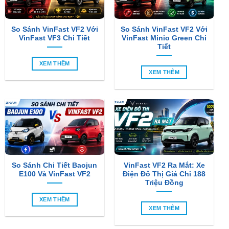
So Sánh VinFast VF2 Với
So Sánh VinFast VF2 Với
VinFast VF3 Chi Tiết
VinFast Minio Green Chi
Tiết
XEM THÊM
XEM THÊM
So Sánh Chi Tiết Baojun
VinFast VF2 Ra Mắt: Xe
E100 Và VinFast VF2
Điện Đô Thị Giá Chỉ 188
Triệu Đồng