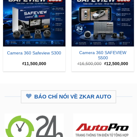
-24%
Camera 360 SAFEVIEW
Camera 360 Safeview S300
S500
Giá
Giá
₫
11,500,000
₫
16,500,000
₫
12,500,000
gốc
hiện
là:
tại
₫16,500,000.
là:
₫12,
BÁO CHÍ NÓI VỀ ZKAR AUTO