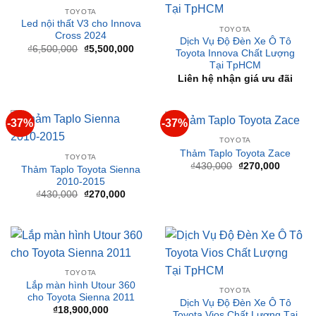
-15%
TOYOTA
Led nội thất V3 cho Innova
TOYOTA
Cross 2024
Dịch Vụ Độ Đèn Xe Ô Tô
Giá
Giá
₫
6,500,000
₫
5,500,000
Toyota Innova Chất Lượng
gốc
hiện
Tại TpHCM
là:
tại
₫6,500,000.
là:
Liên hệ nhận giá ưu đãi
₫5,500,000.
-37%
-37%
TOYOTA
Thảm Taplo Toyota Zace
TOYOTA
Giá
Giá
₫
430,000
₫
270,000
Thảm Taplo Toyota Sienna
gốc
hiện
2010-2015
là:
tại
₫430,000.
là:
Giá
Giá
₫
430,000
₫
270,000
₫270,00
gốc
hiện
là:
tại
₫430,000.
là:
₫270,000.