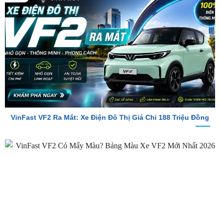
So Sánh Chi Tiết Baojun E100 Và VinFast VF2
VinFast VF2 Ra Mắt: Xe Điện Đô Thị Giá Chỉ 188 Triệu Đồng