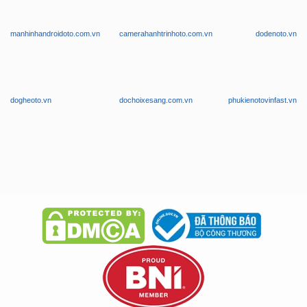
WEBSITE THUỘC THƯƠNG HIỆU ZKAR AUTO
manhinhandroidoto.com.vn
camerahanhtrinhoto.com.vn
dodenoto.vn
dogheoto.vn
dochoixesang.com.vn
phukienotovinfast.vn