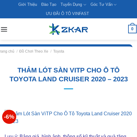
Skip
Giới Thiệu
Đào Tạo
Tuyển Dụng
Góc Tư Vấn
to
ƯU ĐÃI Ô TÔ VINFAST
content
0
rang chủ
/
Đồ Chơi Theo Xe
/
Toyota
THẢM LÓT SÀN VITP CHO Ô TÔ
TOYOTA LAND CRUISER 2020 – 2023
-6%
Lưu ý: Bảng giá, hình ảnh, thông số kỹ thuật và quà tặng