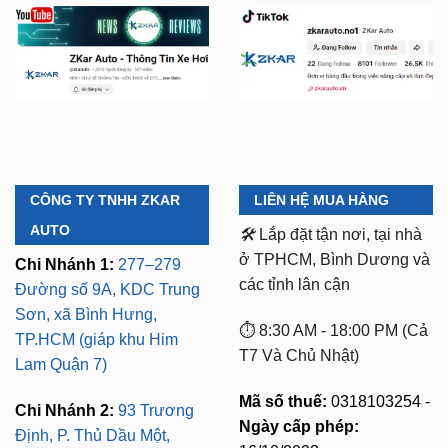
YOUTUBE
TIKTOK
CÔNG TY TNHH ZKAR
LIÊN HỆ MUA HÀNG
AUTO
🛠️
Lắp đặt tận nơi, tại nhà
ở TPHCM, Bình Dương và
Chi Nhánh 1:
277–279
các tỉnh lân cận
Đường số 9A, KDC Trung
Sơn, xã Bình Hưng,
⏱️ 8:30 AM - 18:00 PM (Cả
TP.HCM (giáp khu Him
T7 Và Chủ Nhật)
Lam Quận 7)