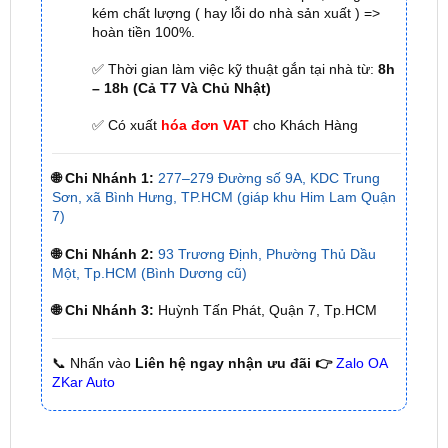
✅ Tới nâng cấp, lắp đặt tận nơi tại Tp.HCM và
các tỉnh lân cận
✅ Cam kết: Tư vấn tận nơi miễn phí, hàng hóa
kém chất lượng ( hay lỗi do nhà sản xuất ) =>
hoàn tiền 100%.
✅ Thời gian làm việc kỹ thuật gắn tại nhà từ:
8h
– 18h (Cả T7 Và Chủ Nhật)
✅ Có xuất
hóa đơn VAT
cho Khách Hàng
🌐 Chi Nhánh 1:
277–279 Đường số 9A, KDC Trung
Sơn, xã Bình Hưng, TP.HCM (giáp khu Him Lam Quận
7)
🌐 Chi Nhánh 2:
93 Trương Định, Phường Thủ Dầu
Một, Tp.HCM (Bình Dương cũ)
🌐 Chi Nhánh 3:
Huỳnh Tấn Phát, Quận 7, Tp.HCM
📞 Nhấn vào
Liên hệ ngay nhận ưu đãi 👉
Zalo OA