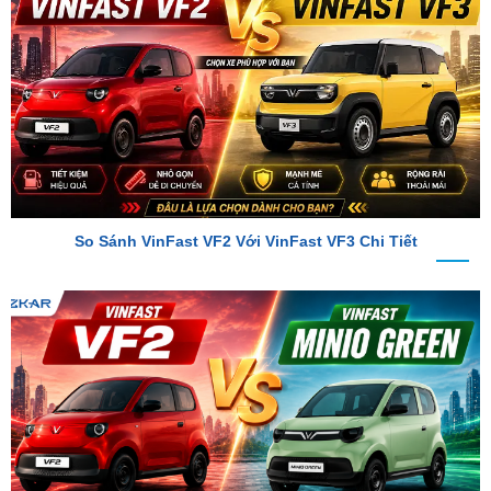
BÀI VIẾT MỚI
So Sánh VinFast VF2 Với VinFast VF3 Chi Tiết