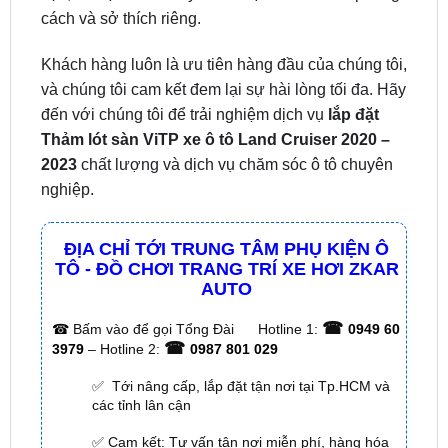
Chúng tôi cam kết cung cấp Thảm lót sàn ViTP
chất lượng với nhiều tùy chọn về màu sắc và chất
liệu, để bạn có thể tùy chỉnh nội thất xe theo phong
cách và sở thích riêng.
Khách hàng luôn là ưu tiên hàng đầu của chúng tôi,
và chúng tôi cam kết đem lại sự hài lòng tối đa. Hãy
đến với chúng tôi để trải nghiệm dịch vụ
lắp đặt
Thảm lót sàn ViTP xe ô tô Land Cruiser 2020 –
2023
chất lượng và dịch vụ chăm sóc ô tô chuyên
nghiệp.
ĐỊA CHỈ TỚI TRUNG TÂM PHỤ KIỆN Ô
TÔ - ĐỒ CHƠI TRANG TRÍ XE HƠI ZKAR
AUTO
☎
☎
Bấm vào để gọi Tổng Đài
Hotline 1:
0949 60
☎
3979
– Hotline 2:
0987 801 029