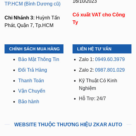
Mã số thuế:
0318103254 -
Chi Nhánh 2:
93 Trương
Ngày cấp phép:
Định, P. Thủ Dầu Một,
16/10/2023
TP.HCM (Bình Dương cũ)
Có xuất VAT cho Công
Chi Nhánh 3:
Huỳnh Tấn
Ty
Phát, Quận 7, Tp.HCM
CHÍNH SÁCH MUA HÀNG
LIÊN HỆ TƯ VẤN
Bảo Mật Thông Tin
Zalo 1:
0949.60.3979
Đổi Trả Hàng
Zalo 2:
0987.801.029
Thanh Toán
Kỹ Thuật Có Kinh
Nghiệm
Vận Chuyển
Hỗ Trợ: 24/7
Bảo hành