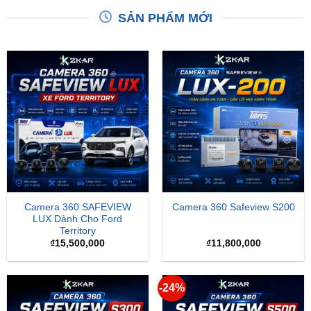
XEM THÊM
XEM THÊM
SẢN PHẨM MỚI
Camera 360 SAFEVIEW
Camera 360 Safeview S200
LUX Dành Cho Ford
Territory
₫
15,500,000
₫
11,800,000