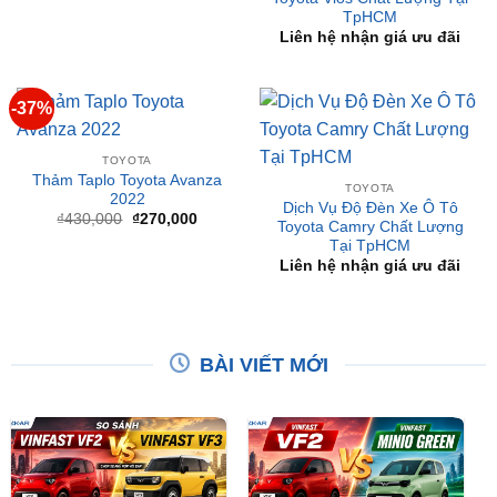
TOYOTA
Lắp màn hình Utour 360
TOYOTA
cho Toyota Sienna 2011
Dịch Vụ Độ Đèn Xe Ô Tô
₫
18,900,000
Toyota Vios Chất Lượng Tại
TpHCM
Liên hệ nhận giá ưu đãi
-37%
TOYOTA
Thảm Taplo Toyota Avanza
TOYOTA
2022
Dịch Vụ Độ Đèn Xe Ô Tô
Giá
Giá
₫
430,000
₫
270,000
Toyota Camry Chất Lượng
gốc
hiện
Tại TpHCM
là:
tại
₫430,000.
là:
Liên hệ nhận giá ưu đãi
₫270,000.
BÀI VIẾT MỚI