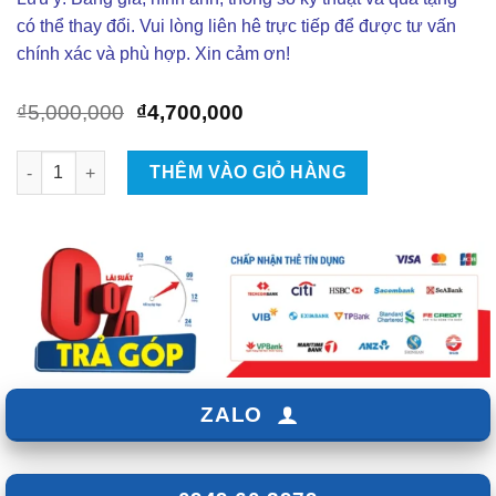
có thể thay đổi. Vui lòng liên hê trực tiếp để được tư vấn
chính xác và phù hợp. Xin cảm ơn!
Giá
Giá
₫
5,000,000
₫
4,700,000
gốc
hiện
là:
tại
Thảm Lót Sàn ViTP Cho Ô Tô Toyota Land Cruiser 2020 - 2023 
THÊM VÀO GIỎ HÀNG
₫5,000,000.
là:
₫4,700,000.
ZALO