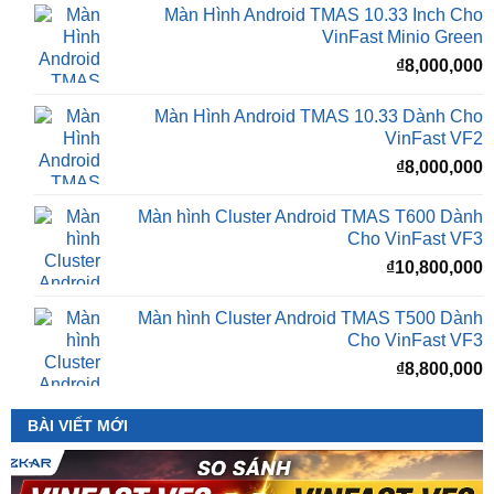
Camera 360 SAFEVIEW S500
Giá
G
₫
16,500,000
₫
12,500,000
gốc
h
là:
t
₫16,500,000.
l
Màn Hình Android TMAS 10.33 Inch Cho
₫
VinFast Minio Green
₫
8,000,000
Màn Hình Android TMAS 10.33 Dành Cho
VinFast VF2
₫
8,000,000
Màn hình Cluster Android TMAS T600 Dành
Cho VinFast VF3
₫
10,800,000
Màn hình Cluster Android TMAS T500 Dành
Cho VinFast VF3
₫
8,800,000