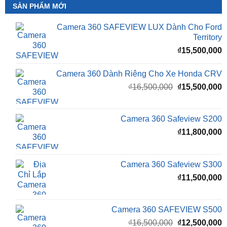
SẢN PHẨM MỚI
Camera 360 SAFEVIEW LUX Dành Cho Ford
Territory
₫
15,500,000
Camera 360 Dành Riêng Cho Xe Honda CRV
Giá
G
₫
16,500,000
₫
15,500,000
gốc
h
là:
t
₫16,500,000.
l
Camera 360 Safeview S200
₫
₫
11,800,000
Camera 360 Safeview S300
₫
11,500,000