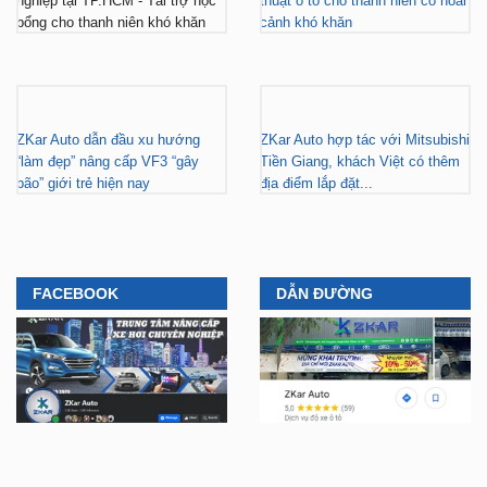
Gara nâng cấp xe hơi chuyên
ZKar Auto tài trợ học bổng kỹ
nghiệp tại TP.HCM - Tài trợ học
thuật ô tô cho thanh niên có hoàn
bổng cho thanh niên khó khăn
cảnh khó khăn
ZKar Auto dẫn đầu xu hướng
ZKar Auto hợp tác với Mitsubishi
“làm đẹp” nâng cấp VF3 “gây
Tiền Giang, khách Việt có thêm
bão” giới trẻ hiện nay
địa điểm lắp đặt...
FACEBOOK
DẪN ĐƯỜNG