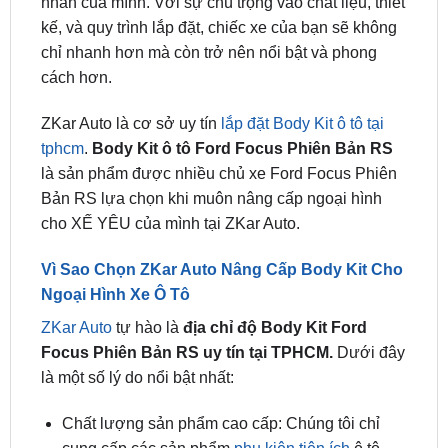
Độ Body Kit cho xe Ford Focus Phiên Bản RS
không chỉ là một cách để thể hiện phong cách cá
nhân của mình. Với sự chú trọng vào chất liệu, thiết
kế, và quy trình lắp đặt, chiếc xe của bạn sẽ không
chỉ nhanh hơn mà còn trở nên nổi bật và phong
cách hơn.
ZKar Auto là cơ sở uy tín
lắp đặt Body Kit ô tô tại
tphcm
.
Body Kit ô tô Ford Focus Phiên Bản RS
là sản phẩm được nhiều chủ xe Ford Focus Phiên
Bản RS lựa chọn khi muôn nâng cấp ngoại hình
cho XẾ YÊU của mình tại ZKar Auto.
Vì Sao Chọn ZKar Auto Nâng Cấp Body Kit Cho
Ngoại Hình Xe Ô Tô
ZKar Auto
tự hào là
địa chỉ
độ Body Kit Ford
Focus Phiên Bản RS uy tín tại TPHCM.
Dưới đây