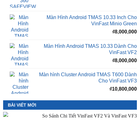
Camera 360 SAFEVIEW S500
Giá
G
₫
16,500,000
₫
12,500,000
gốc
h
là:
t
₫16,500,000.
l
Màn Hình Android TMAS 10.33 Inch Cho
₫
VinFast Minio Green
₫
8,000,000
Màn Hình Android TMAS 10.33 Dành Cho
VinFast VF2
₫
8,000,000
Màn hình Cluster Android TMAS T600 Dành
Cho VinFast VF3
₫
10,800,000
BÀI VIẾT MỚI