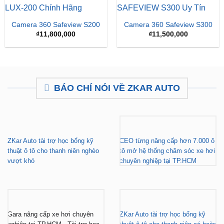
Giá
Giá
₫
15,500,000
₫
16,500,000
₫
15,500,000
gốc
hiện
là:
tại
₫16,500,000.
là:
₫15,
Camera 360 Safeview S200
Camera 360 Safeview S300
₫
11,800,000
₫
11,500,000
BÁO CHÍ NÓI VỀ ZKAR AUTO
ZKar Auto tài trợ học bổng kỹ
CEO từng nâng cấp hơn 7.000 ô
thuật ô tô cho thanh niên nghèo
tô mở hệ thống chăm sóc xe hơi
vượt khó
chuyên nghiệp tại TP.HCM