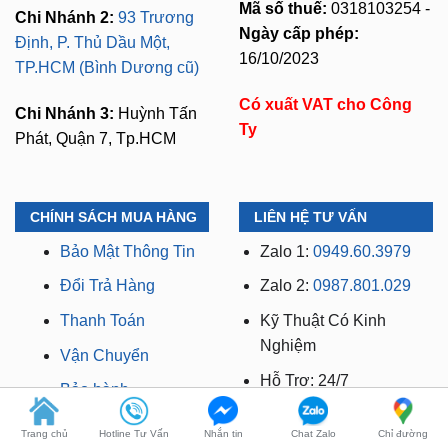
Sơn, xã Bình Hưng,
⏱️ 8:30 AM - 18:00 PM (Cả
TP.HCM (giáp khu Him
T7 Và Chủ Nhật)
Lam Quận 7)
Mã số thuế:
0318103254 -
Chi Nhánh 2:
93 Trương
Ngày cấp phép:
Định, P. Thủ Dầu Một,
16/10/2023
TP.HCM (Bình Dương cũ)
Có xuất VAT cho Công
Chi Nhánh 3:
Huỳnh Tấn
Ty
Phát, Quận 7, Tp.HCM
CHÍNH SÁCH MUA HÀNG
LIÊN HỆ TƯ VẤN
Bảo Mật Thông Tin
Zalo 1:
0949.60.3979
Đổi Trả Hàng
Zalo 2:
0987.801.029
Thanh Toán
Kỹ Thuật Có Kinh
Nghiệm
Vận Chuyển
Trang chủ
Hotline Tư Vấn
Nhắn tin
Chat Zalo
Chỉ đường