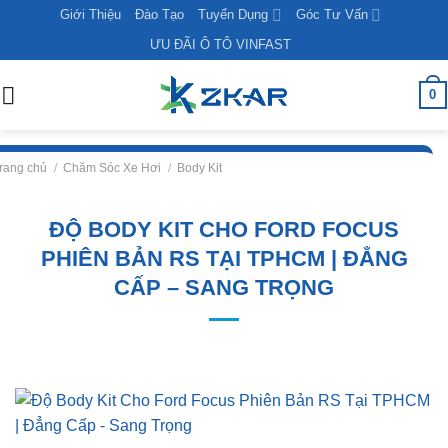
Skip
Giới Thiệu
Đào Tạo
Tuyển Dụng
Góc Tư Vấn
to
ƯU ĐÃI Ô TÔ VINFAST
content
0
rang chủ
/
Chăm Sóc Xe Hơi
/
Body Kit
ĐỘ BODY KIT CHO FORD FOCUS
PHIÊN BẢN RS TẠI TPHCM | ĐẲNG
CẤP – SANG TRỌNG