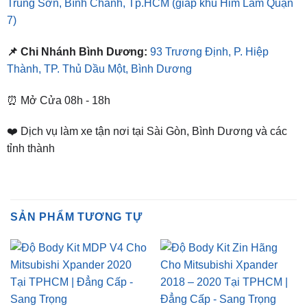
Địa Chỉ Shop
📌 Chi Nhánh Hồ Chí Minh:
277-279 Đường số 9A, KDC
Trung Sơn, Bình Chánh, Tp.HCM
(giáp khu Him Lam Quận
7)
📌 Chi Nhánh Bình Dương:
93 Trương Định, P. Hiệp
Thành, TP. Thủ Dầu Một, Bình Dương
⏰ Mở Cửa 08h - 18h
❤️ Dịch vụ làm xe tận nơi tại Sài Gòn, Bình Dương và các
tỉnh thành
SẢN PHẨM TƯƠNG TỰ