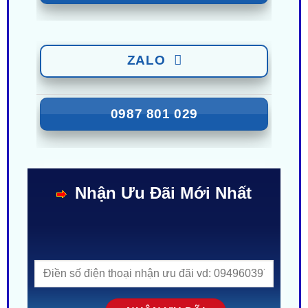
0949 60 3979
ZALO
0987 801 029
Nhận Ưu Đãi Mới Nhất