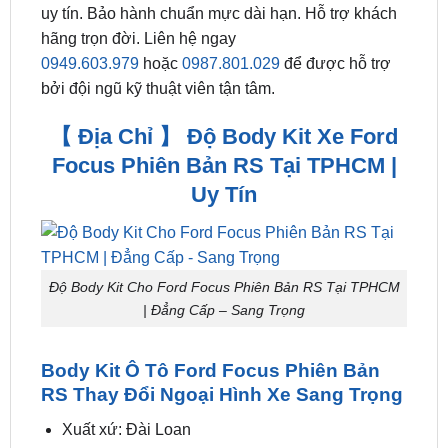
đây ở tại HCM. Nhiều mẫu mã – Phong cách độc
lạ. Giá siêu HOT! ZKar Auto trung tâm chuyên cung
cấp phụ kiện – đồ chơi xe hơi cao cấp, chính hãng
uy tín. Bảo hành chuẩn mực dài hạn. Hỗ trợ khách
hãng trọn đời. Liên hệ ngay
0949.603.979
hoặc
0987.801.029
để được hỗ trợ
bởi đội ngũ kỹ thuật viên tận tâm.
【 Địa Chỉ 】 Độ Body Kit Xe Ford
Focus Phiên Bản RS Tại TPHCM |
Uy Tín
Độ Body Kit Cho Ford Focus Phiên Bản RS Tại TPHCM
| Đẳng Cấp – Sang Trọng