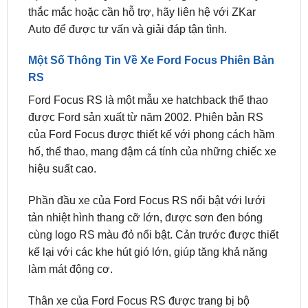
luôn sẵn sàng hỗ trợ khách hàng trong mọi vấn đề
liên quan đến sản phẩm. Nếu bạn đang tìm kiếm
địa chỉ độ Body Kit chất lượng
hoặc có bất kỳ
thắc mắc hoặc cần hỗ trợ, hãy liên hệ với ZKar
Auto để được tư vấn và giải đáp tận tình.
Một Số Thông Tin Về Xe Ford Focus Phiên Bản
RS
Ford Focus RS là một mẫu xe hatchback thể thao
được Ford sản xuất từ năm 2002. Phiên bản RS
của Ford Focus được thiết kế với phong cách hầm
hố, thể thao, mang đậm cá tính của những chiếc xe
hiệu suất cao.
Phần đầu xe của Ford Focus RS nổi bật với lưới
tản nhiệt hình thang cỡ lớn, được sơn đen bóng
cùng logo RS màu đỏ nổi bật. Cản trước được thiết
kế lại với các khe hút gió lớn, giúp tăng khả năng