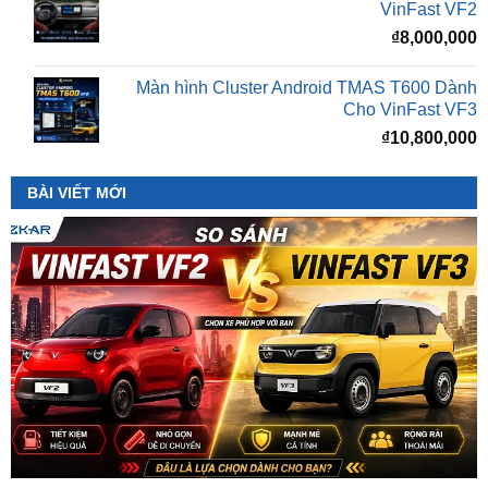
Màn hình Cluster Android TMAS T600 Dành
Cho VinFast VF3
₫
10,800,000
BÀI VIẾT MỚI
So Sánh VinFast VF2 Với VinFast VF3 Chi Tiết