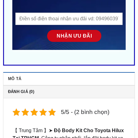
MÔ TẢ
ĐÁNH GIÁ (0)
5/5 - (2 bình chọn)
【 Trung Tâm 】➤
Độ Body Kit Cho Toyota Hilux
Tại TPHCM
. Công ty phân phối, lắp đặt body kit xe
Toyota tại Sài Gòn. Gắn tận nơi gần đây ở tại HCM.
Nhiều mẫu mã – Phong cách độc lạ. Giá siêu HOT!