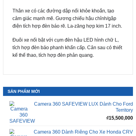
cảm giác mạnh mẽ. Gương chiếu hậu chỉnh/gập
điện tích hợp đèn báo rẽ. La-zăng hợp kim 17 inch.
Đuôi xe nổi bật với cụm đèn hậu LED hình chữ L,
tích hợp đèn báo phanh khẩn cấp. Cản sau có thiết
kế thể thao, tích hợp đèn phản quang.
SẢN PHẨM MỚI
Camera 360 SAFEVIEW LUX Dành Cho Ford
Territory
₫
15,500,000
Camera 360 Dành Riêng Cho Xe Honda CRV
Giá
G
₫
16,500,000
₫
15,500,000
gốc
h