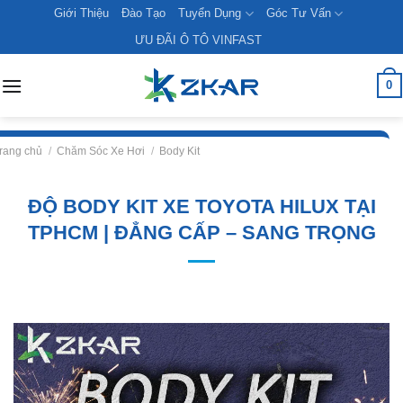
Skip
Giới Thiệu
Đào Tạo
Tuyển Dụng
Góc Tư Vấn
to
ƯU ĐÃI Ô TÔ VINFAST
content
0
rang chủ
/
Chăm Sóc Xe Hơi
/
Body Kit
ĐỘ BODY KIT XE TOYOTA HILUX TẠI
TPHCM | ĐẲNG CẤP – SANG TRỌNG