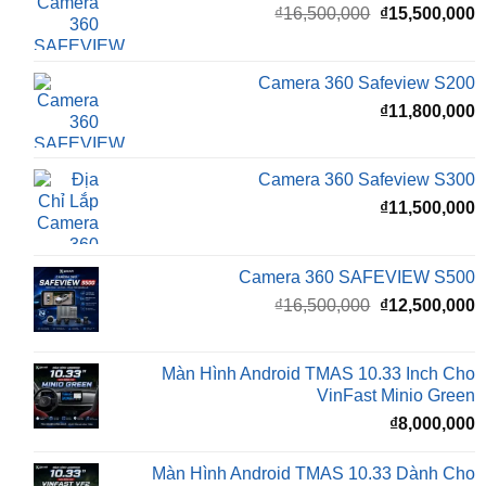
là:
t
₫16,500,000.
l
Camera 360 Safeview S200
₫
₫
11,800,000
Camera 360 Safeview S300
₫
11,500,000
Camera 360 SAFEVIEW S500
Giá
G
₫
16,500,000
₫
12,500,000
gốc
h
là:
t
₫16,500,000.
l
Màn Hình Android TMAS 10.33 Inch Cho
₫
VinFast Minio Green
₫
8,000,000
Màn Hình Android TMAS 10.33 Dành Cho
VinFast VF2
₫
8,000,000