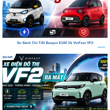
So Sánh Chi Tiết Baojun E100 Và VinFast VF2
VinFast VF2 Ra Mắt: Xe Điện Đô Thị Giá Chỉ 188 Triệu Đồng