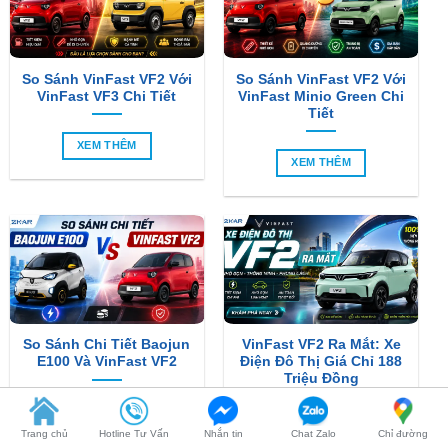
So Sánh VinFast VF2 Với
So Sánh VinFast VF2 Với
VinFast VF3 Chi Tiết
VinFast Minio Green Chi
Tiết
XEM THÊM
XEM THÊM
So Sánh Chi Tiết Baojun
VinFast VF2 Ra Mắt: Xe
E100 Và VinFast VF2
Điện Đô Thị Giá Chỉ 188
Triệu Đồng
XEM THÊM
XEM THÊM
Trang chủ
Hotline Tư Vấn
Nhắn tin
Chat Zalo
Chỉ đường
SẢN PHẨM MỚI