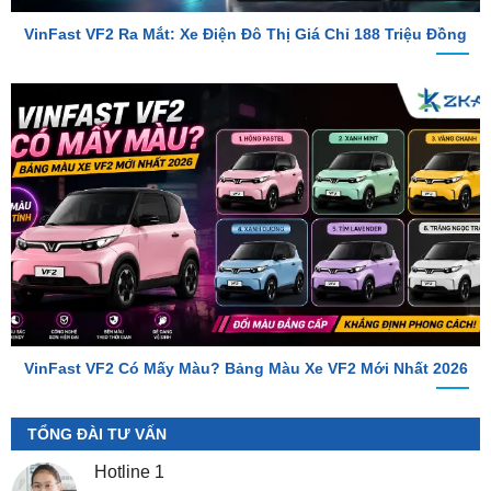
VinFast VF2 Có Mấy Màu? Bảng Màu Xe VF2 Mới Nhất 2026
TỔNG ĐÀI TƯ VẤN
Hotline 1
0987.801.029