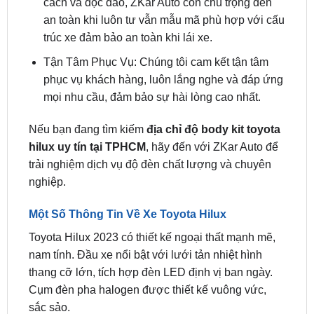
trúc xe đảm bảo an toàn khi lái xe.
Tận Tâm Phục Vụ: Chúng tôi cam kết tận tâm
phục vụ khách hàng, luôn lắng nghe và đáp ứng
mọi nhu cầu, đảm bảo sự hài lòng cao nhất.
Nếu bạn đang tìm kiếm
địa chỉ độ body kit toyota
hilux uy tín tại TPHCM
, hãy đến với ZKar Auto để
trải nghiệm dịch vụ độ đèn chất lượng và chuyên
nghiệp.
Một Số Thông Tin Về Xe Toyota Hilux
Toyota Hilux 2023 có thiết kế ngoại thất mạnh mẽ,
nam tính. Đầu xe nổi bật với lưới tản nhiệt hình
thang cỡ lớn, tích hợp đèn LED định vị ban ngày.
Cụm đèn pha halogen được thiết kế vuông vức,
sắc sảo.
Thân xe có các đường dập nổi khỏe khoắn, tạo