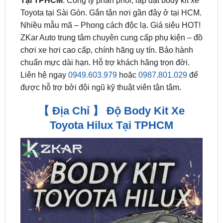
ZKar Auto trung tâm chuyên cung cấp phụ kiện – đồ
chơi xe hơi cao cấp, chính hãng uy tín. Bảo hành
chuẩn mực dài hạn. Hỗ trợ khách hãng trọn đời.
Liên hệ ngay
0949.603.979
hoặc
0987.801.029
để
được hỗ trợ bởi đội ngũ kỹ thuật viên tận tâm.
【 Địa Chỉ 】 Độ Body Kit Xe
Toyota Hilux Tại TPHCM