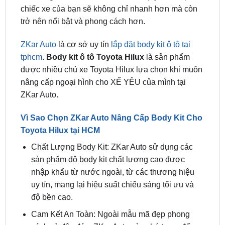
ZKar Auto
là cơ sở uy tín
lắp đặt body kit ô tô tại
tphcm
.
Body kit ô tô Toyota Hilux
là sản phẩm
được nhiều chủ xe Toyota Hilux lựa chọn khi muôn
nâng cấp ngoại hình cho XẾ YÊU của mình tại
ZKar Auto.
Vì Sao Chọn ZKar Auto Nâng Cấp Body Kit Cho
Toyota Hilux tại HCM
Chất Lượng Body Kit: ZKar Auto sử dụng các
sản phẩm độ body kit chất lượng cao được
nhập khẩu từ nước ngoài, từ các thương hiệu
uy tín, mang lại hiệu suất chiếu sáng tối ưu và
độ bền cao.
Cam Kết An Toàn: Ngoài mẫu mã đẹp phong
cách và độc đáo, ZKar Auto còn chú trọng đến
an toàn khi luôn tư vẫn mẫu mã phù hợp với cấu