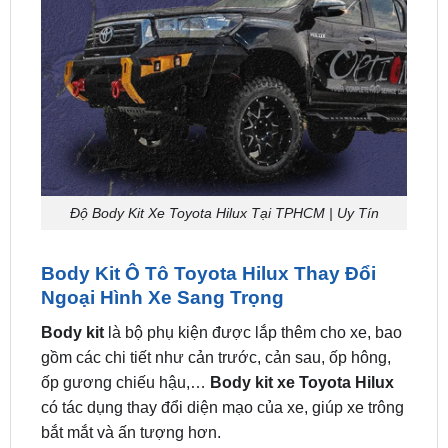
Độ Body Kit Xe Toyota Hilux Tại TPHCM | Uy Tín
Body Kit Ô Tô Toyota Hilux Thay Đổi
Ngoại Hình Xe Sang Trọng
Body kit
là bộ phụ kiện được lắp thêm cho xe, bao
gồm các chi tiết như cản trước, cản sau, ốp hông,
ốp gương chiếu hậu,…
Body kit xe Toyota Hilux
có tác dụng thay đổi diện mạo của xe, giúp xe trông
bắt mắt và ấn tượng hơn.
Hiện nay, trên thị trường có rất nhiều mẫu
body kit