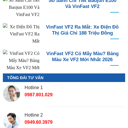
So Sánh Chi Tiết Baojun E100
Và VinFast VF2
VinFast VF2 Ra Mắt: Xe Điện Đô
Thị Giá Chỉ 188 Triệu Đồng
VinFast VF2 Có Mấy Màu? Bảng
Màu Xe VF2 Mới Nhất 2026
TỔNG ĐÀI TƯ VẤN
Hotline 1
0987.801.029
Hotline 2
0949.60.3979