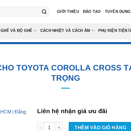
GIỚI THIỆU
ĐÀO TẠO
TUYỂN DỤNG
 GHẾ VÀ ĐỘ GHẾ
CÁCH NHIỆT VÀ CÁCH ÂM
PHỤ KIỆN TIỆN Í
 CHO TOYOTA COROLLA CROSS TẠ
TRỌNG
Liên hệ nhận giá ưu đãi
Độ Body Kit Drive Tithum Cho Toyota Corolla 
THÊM VÀO GIỎ HÀNG