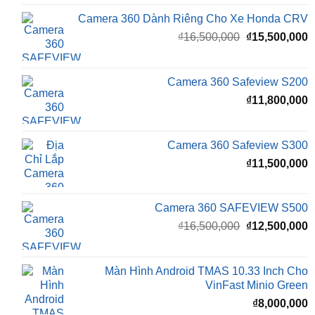
Camera 360 Dành Riêng Cho Xe Honda CRV
Giá
G
₫
16,500,000
₫
15,500,000
gốc
h
là:
t
₫16,500,000.
l
Camera 360 Safeview S200
₫
₫
11,800,000
Camera 360 Safeview S300
₫
11,500,000
Camera 360 SAFEVIEW S500
Giá
G
₫
16,500,000
₫
12,500,000
gốc
h
là:
t
₫16,500,000.
l
Màn Hình Android TMAS 10.33 Inch Cho
₫
VinFast Minio Green
₫
8,000,000