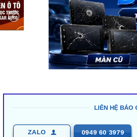
LIÊN HỆ BÁO 
ZALO
0949 60 3979