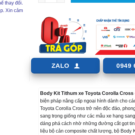
ể thay đổi.
ợp. Xin cảm
ZALO
0949 
Body Kit Tithum xe Toyota Corolla Cross
biện pháp nâng cấp ngoại hình dành cho cá
Toyota Corolla Cross trở nên độc đáo, phon
sang trọng giống như các mẫu xe hạng sang
dáng phá cách nhờ những đường cắt gọt tinh
liệu bộ cản composite chất lượng, bộ Body K