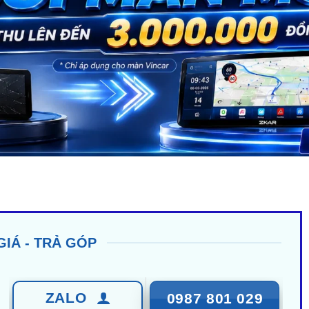
GIÁ - TRẢ GÓP
ZALO
0987 801 029