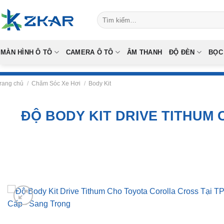
Skip
Tìm
to
kiếm:
content
MÀN HÌNH Ô TÔ
CAMERA Ô TÔ
ÂM THANH
ĐỘ ĐÈN
BỌC
rang chủ
/
Chăm Sóc Xe Hơi
/
Body Kit
ĐỘ BODY KIT DRIVE TITHUM