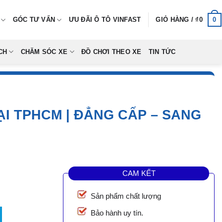
0
GÓC TƯ VẤN
ƯU ĐÃI Ô TÔ VINFAST
GIỎ HÀNG /
₫
0
CH
CHĂM SÓC XE
ĐỒ CHƠI THEO XE
TIN TỨC
I TPHCM | ĐẲNG CẤP – SANG
CAM KẾT
Sản phẩm chất lượng
Cross Tại TPHCM | Đẳng Cấp - Sang Trọng số lượng
Bảo hành uy tín.