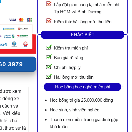
Lắp đặt giao hàng tại nhà miễn phí
Tp.HCM và Bình Dương.
Kiểm thử hài lòng mới thu tiền.
KHÁC BIỆT
Kiểm tra miễn phí
Báo giá rõ ràng
60 3979
Chi phí hợp lý
Hài lòng mới thu tiền
Học bổng học nghề miễn phí
được xem
c dòng xe
Học bổng trị giá 25.000.000 đồng
g cách và
Học sinh, sinh viên nghèo
. Với kiểu
Thanh niên miền Trung gia đình gặp
 tế, chất
khó khăn
it thực sự là