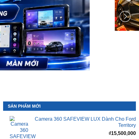
SẢN PHẨM MỚI
Camera 360 SAFEVIEW LUX Dành Cho Ford
Territory
₫
15,500,000