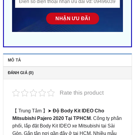
MÔ TẢ
ĐÁNH GIÁ (0)
Rate this product
【 Trung Tâm 】➤
Độ Body Kit IDEO Cho
Mitsubishi Pajero 2020 Tại TPHCM
. Công ty phân
phối, lắp đặt Body Kit IDEO xe Mitsubishi tại Sài
Gòn. Gắn tận nơi gần đây ở tại HCM. Nhiều mẫu
mã – Phong cách độc lạ. Giá siêu HOT! ZKar Auto
trung tâm chuyên cung cấp phụ kiện – đồ chơi xe