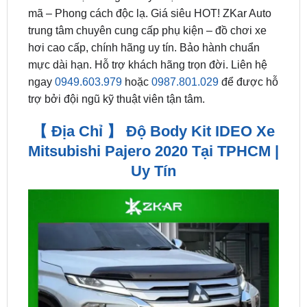
hơi cao cấp, chính hãng uy tín. Bảo hành chuẩn
mực dài hạn. Hỗ trợ khách hãng trọn đời. Liên hệ
ngay
0949.603.979
hoặc
0987.801.029
để được hỗ
trợ bởi đội ngũ kỹ thuật viên tận tâm.
【 Địa Chỉ 】 Độ Body Kit IDEO Xe
Mitsubishi Pajero 2020 Tại TPHCM |
Uy Tín