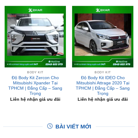
BODY KIT
BODY KIT
Độ Body Kit Zercon Cho
Độ Body Kit IDEO Cho
Mitsubishi Xpander Tại
Mitsubishi Attrage 2020 Tại
TPHCM | Đẳng Cấp – Sang
TPHCM | Đẳng Cấp – Sang
Trọng
Trọng
Liên hệ nhận giá ưu đãi
Liên hệ nhận giá ưu đãi
BÀI VIẾT MỚI