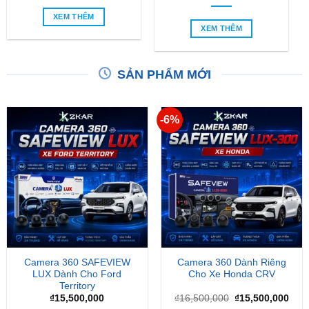
SẢN PHẨM MỚI
-6%
Camera 360 SAFEVIEW
Camera 360 Dành Riêng
LUX Dành Cho Ford
Cho Xe Honda CRV
Territory
Giá
Giá
₫
15,500,000
₫
16,500,000
₫
15,500,000
gốc
hiện
là:
tại
₫16,500,000.
là:
₫15,