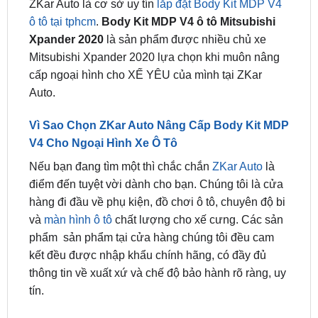
không chỉ nhanh hơn mà còn trở nên nổi bật và
phong cách hơn.
ZKar Auto là cơ sở uy tín
lắp đặt Body Kit MDP V4
ô tô tại tphcm
.
Body Kit MDP V4 ô tô Mitsubishi
Xpander 2020
là sản phẩm được nhiều chủ xe
Mitsubishi Xpander 2020 lựa chọn khi muôn nâng
cấp ngoại hình cho XẾ YÊU của mình tại ZKar
Auto.
Vì Sao Chọn ZKar Auto Nâng Cấp Body Kit MDP
V4 Cho Ngoại Hình Xe Ô Tô
Nếu bạn đang tìm một thì chắc chắn
ZKar Auto
là
điểm đến tuyệt vời dành cho bạn. Chúng tôi là cửa
hàng đi đầu về phụ kiện, đồ chơi ô tô, chuyên độ bi
và
màn hình ô tô
chất lượng cho xế cưng. Các sản
phẩm sản phẩm tại cửa hàng chúng tôi đều cam
kết đều được nhập khẩu chính hãng, có đầy đủ