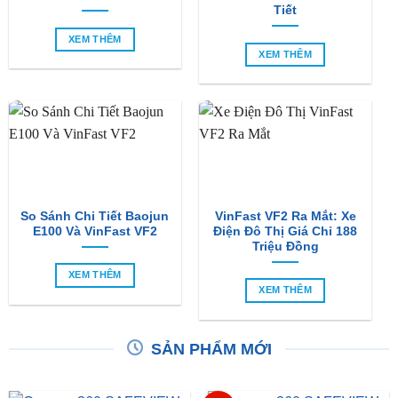
So Sánh VinFast VF2 Với
So Sánh VinFast VF2 Với
VinFast VF3 Chi Tiết
VinFast Minio Green Chi
Tiết
XEM THÊM
XEM THÊM
So Sánh Chi Tiết Baojun
VinFast VF2 Ra Mắt: Xe
E100 Và VinFast VF2
Điện Đô Thị Giá Chỉ 188
Triệu Đồng
XEM THÊM
XEM THÊM