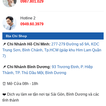
TỔNG ĐÀI TƯ VẤN
Hotline 1
0987.801.029
Hotline 2
0949.60.3979
Địa Chỉ Shop
📌 Chi Nhánh Hồ Chí Minh:
277-279 Đường số 9A, KDC
Trung Sơn, Bình Chánh, Tp.HCM
(giáp khu Him Lam Quận
7)
📌 Chi Nhánh Bình Dương:
93 Trương Định, P. Hiệp
Thành, TP. Thủ Dầu Một, Bình Dương
⏰ Mở Cửa 08h - 18h