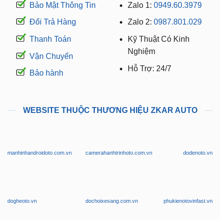
CHÍNH SÁCH MUA HÀNG
LIÊN HỆ TƯ VẤN
Bảo Mật Thông Tin
Zalo 1:
0949.60.3979
Đổi Trả Hàng
Zalo 2:
0987.801.029
Thanh Toán
Kỹ Thuật Có Kinh
Nghiệm
Vận Chuyển
Hỗ Trợ: 24/7
Bảo hành
WEBSITE THUỘC THƯƠNG HIỆU ZKAR AUTO
manhinhandroidoto.com.vn
camerahanhtrinhoto.com.vn
dodenoto.vn