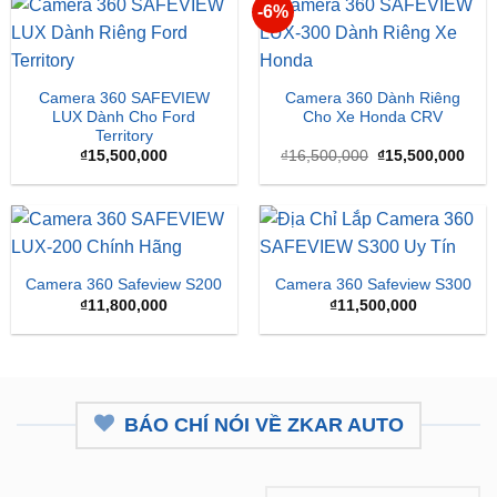
SẢN PHẨM MỚI
-6%
Camera 360 SAFEVIEW
Camera 360 Dành Riêng
LUX Dành Cho Ford
Cho Xe Honda CRV
Territory
Giá
Giá
₫
15,500,000
₫
16,500,000
₫
15,500,000
gốc
hiện
là:
tại
₫16,500,000.
là:
₫15,
Camera 360 Safeview S200
Camera 360 Safeview S300
₫
11,800,000
₫
11,500,000