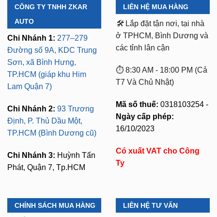
CÔNG TY TNHH ZKAR
LIÊN HỆ MUA HÀNG
AUTO
🛠️
Lắp đặt tận nơi, tại nhà
ở TPHCM, Bình Dương và
Chi Nhánh 1:
277–279
các tỉnh lân cận
Đường số 9A, KDC Trung
Sơn, xã Bình Hưng,
⏱️ 8:30 AM - 18:00 PM (Cả
TP.HCM (giáp khu Him
T7 Và Chủ Nhật)
Lam Quận 7)
Mã số thuế:
0318103254 -
Chi Nhánh 2:
93 Trương
Ngày cấp phép:
Định, P. Thủ Dầu Một,
16/10/2023
TP.HCM (Bình Dương cũ)
Có xuất VAT cho Công
Chi Nhánh 3:
Huỳnh Tấn
Ty
Phát, Quận 7, Tp.HCM