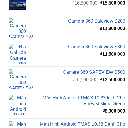
₫
15,500,000
Camera 360 Dành Riêng Cho Xe Honda CRV
Giá
G
₫
16,500,000
₫
15,500,000
gốc
h
là:
t
₫16,500,000.
l
Camera 360 Safeview S200
₫
₫
11,800,000
Camera 360 Safeview S300
₫
11,500,000
Camera 360 SAFEVIEW S500
Giá
G
₫
16,500,000
₫
12,500,000
gốc
h
là:
t
₫16,500,000.
l
Màn Hình Android TMAS 10.33 Inch Cho
₫
VinFast Minio Green