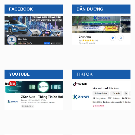
bão” giới trẻ hiện nay
địa điểm lắp đặt...
FACEBOOK
DẪN ĐƯỜNG
YOUTUBE
TIKTOK