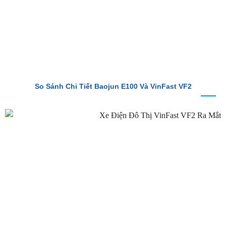
So Sánh Chi Tiết Baojun E100 Và VinFast VF2