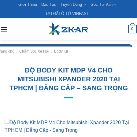
Skip
Giới Thiệu
Đào Tạo
Tuyển Dụng
Góc Tư Vấn
to
ƯU ĐÃI Ô TÔ VINFAST
content
0
rang chủ
/
Chăm Sóc Xe Hơi
/
Body Kit
ĐỘ BODY KIT MDP V4 CHO
MITSUBISHI XPANDER 2020 TẠI
TPHCM | ĐẲNG CẤP – SANG TRỌNG