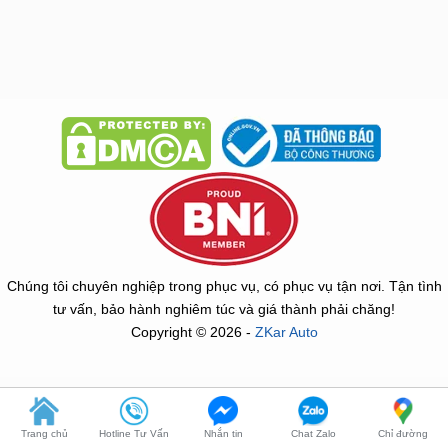
dogheoto.vn
dochoixesang.com.vn
phukienotovinfast.vn
Chúng tôi chuyên nghiệp trong phục vụ, có phục vụ tận nơi. Tận tình
tư vấn, bảo hành nghiêm túc và giá thành phải chăng!
Copyright © 2026 -
ZKar Auto
Trang chủ
Hotline Tư Vấn
Nhắn tin
Chat Zalo
Chỉ đường