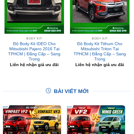
BODY KIT
BODY KIT
Độ Body Kit IDEO Cho
Độ Body Kit Tithum Cho
Mitsubishi Pajero 2016 Tại
Mitsubishi Triton Tại
TPHCM | Đẳng Cấp – Sang
TPHCM | Đẳng Cấp – Sang
Trọng
Trọng
Liên hệ nhận giá ưu đãi
Liên hệ nhận giá ưu đãi
BÀI VIẾT MỚI
So Sánh VinFast VF2 Với
So Sánh VinFast VF2 Với
VinFast VF3 Chi Tiết
VinFast Minio Green Chi