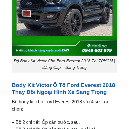
Độ Body Kit Victor Cho Ford Everest 2018 Tại TPHCM |
Đẳng Cấp – Sang Trọng
Body Kit Victor Ô Tô Ford Everest 2018
Thay Đổi Ngoại Hình Xe Sang Trọng
Bộ body kit cho Ford Everest 2018 với 4 sự lựa
chọn:
– Bộ 2 chi tiết: Ốp cản trước, sau.
– Bộ 3 chi tiết: Ốp cản trước, sau, đuôi cá.
– Bộ 8 chi tiết: Ốp cản trước, sau, ốp cua lốp.
– Bộ 9 chi tiết: Ốp cản trước, sau, ốp cua lốp, đuôi