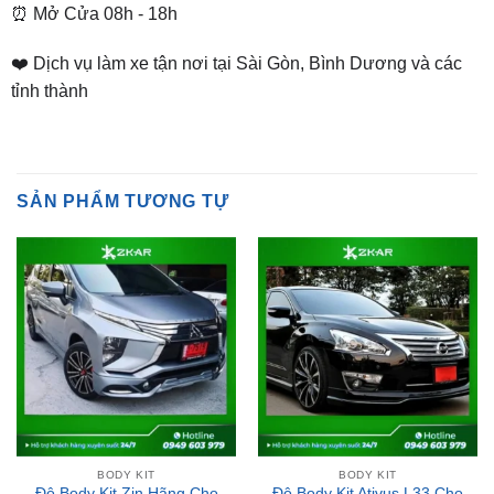
❤️ Dịch vụ làm xe tận nơi tại Sài Gòn, Bình Dương và các
tỉnh thành
SẢN PHẨM TƯƠNG TỰ
BODY KIT
BODY KIT
Độ Body Kit Zin Hãng Cho
Độ Body Kit Ativus L33 Cho
Mitsubishi Xpander 2018 –
Nissan Teana Tại TPHCM |
2020 Tại TPHCM | Đẳng
Đẳng Cấp – Sang Trọng
Cấp – Sang Trọng