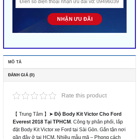
MÔ TẢ
ĐÁNH GIÁ (0)
Rate this product
【 Trung Tâm 】➤
Độ Body Kit Victor Cho Ford
Everest 2018 Tại TPHCM
. Công ty phân phối, lắp
đặt Body Kit Victor xe Ford tại Sài Gòn. Gắn tận nơi
gần đây ở tại HCM. Nhiều mẫu mã – Phong cách
độc lạ. Giá siêu HOT! ZKar Auto trung tâm chuyên
cung cấp phụ kiện – đồ chơi xe hơi cao cấp, chính