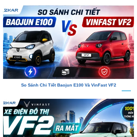
So Sánh Chi Tiết Baojun E100 Và VinFast VF2