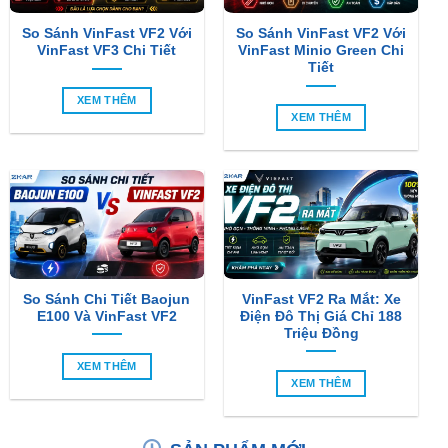
Tiết
XEM THÊM
XEM THÊM
So Sánh Chi Tiết Baojun
VinFast VF2 Ra Mắt: Xe
E100 Và VinFast VF2
Điện Đô Thị Giá Chỉ 188
Triệu Đồng
XEM THÊM
XEM THÊM
SẢN PHẨM MỚI