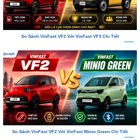
So Sánh VinFast VF2 Với VinFast VF3 Chi Tiết
So Sánh VinFast VF2 Với VinFast Minio Green Chi Tiết