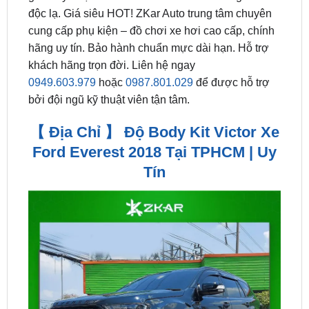
hãng uy tín. Bảo hành chuẩn mực dài hạn. Hỗ trợ
khách hãng trọn đời. Liên hệ ngay
0949.603.979
hoặc
0987.801.029
để được hỗ trợ
bởi đội ngũ kỹ thuật viên tận tâm.
【 Địa Chỉ 】 Độ Body Kit Victor Xe
Ford Everest 2018 Tại TPHCM | Uy
Tín