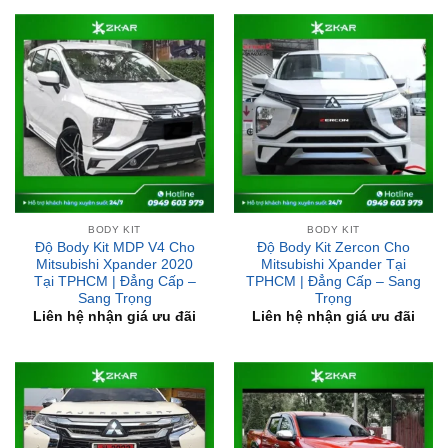
BODY KIT
BODY KIT
Độ Body Kit MDP V4 Cho
Độ Body Kit Zercon Cho
Mitsubishi Xpander 2020
Mitsubishi Xpander Tại
Tại TPHCM | Đẳng Cấp –
TPHCM | Đẳng Cấp – Sang
Sang Trọng
Trọng
Liên hệ nhận giá ưu đãi
Liên hệ nhận giá ưu đãi