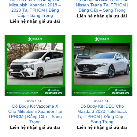
Liên hệ nhận giá ưu đãi
Liên hệ nhận giá ưu đãi
BODY KIT
BODY KIT
Độ Body Kit Vazooma X
Độ Body Kit IDEO Cho
Cho Mitsubishi Xpander Tại
Mazda 3 2020 Hatchback
TPHCM | Đẳng Cấp – Sang
Tại TPHCM | Đẳng Cấp –
Trọng
Sang Trọng
Liên hệ nhận giá ưu đãi
Liên hệ nhận giá ưu đãi