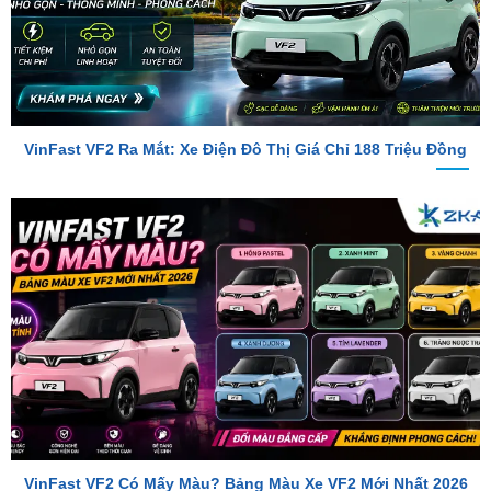
VinFast VF2 Ra Mắt: Xe Điện Đô Thị Giá Chỉ 188 Triệu Đồng
VinFast VF2 Có Mấy Màu? Bảng Màu Xe VF2 Mới Nhất 2026