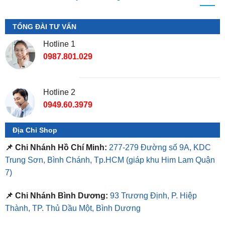
TỔNG ĐÀI TƯ VẤN
Hotline 1
0987.801.029
Hotline 2
0949.60.3979
Địa Chỉ Shop
📌 Chi Nhánh Hồ Chí Minh:
277-279 Đường số 9A, KDC
Trung Sơn, Bình Chánh, Tp.HCM
(giáp khu Him Lam Quận
7)
📌 Chi Nhánh Bình Dương:
93 Trương Định, P. Hiệp
Thành, TP. Thủ Dầu Một, Bình Dương
⏰ Mở Cửa 08h - 18h