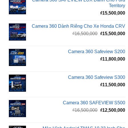
Camera 360 Dành Riêng Cho Xe Honda CRV
Giá
G
₫
16,500,000
₫
15,500,000
gốc
h
là:
t
₫16,500,000.
l
Camera 360 Safeview S200
₫
₫
11,800,000
Camera 360 Safeview S300
₫
11,500,000
Camera 360 SAFEVIEW S500
Giá
G
₫
16,500,000
₫
12,500,000
gốc
h
là:
t
₫16,500,000.
l
Màn Hình Android TMAS 10.33 Inch Cho
₫
VinFast Minio Green
₫
8,000,000