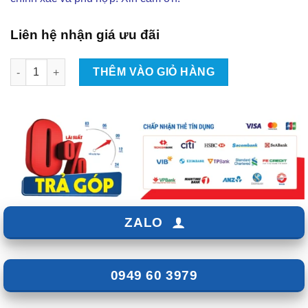
Liên hệ nhận giá ưu đãi
Độ Body Kit Victor Cho Ford Everest 2018 Tại TPHCM | Đẳng C
THÊM VÀO GIỎ HÀNG
ZALO
0949 60 3979