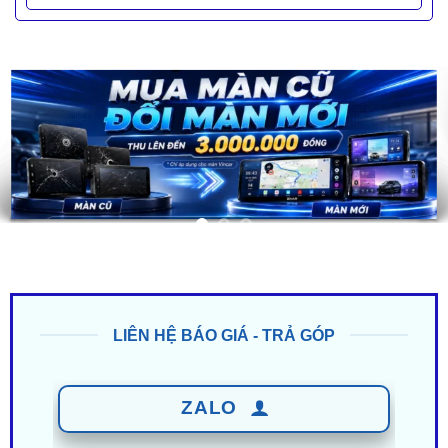
LIÊN HỆ BÁO GIÁ - TRẢ GÓP
ZALO
0949 60 3979