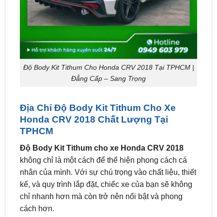
Độ Body Kit Tithum Cho Honda CRV 2018 Tại TPHCM |
Đẳng Cấp – Sang Trọng
Địa Chỉ Độ Body Kit Tithum Cho Xe
Honda CRV 2018 Chất Lượng Tại
TPHCM
Độ Body Kit Tithum cho xe Honda CRV 2018
không chỉ là một cách để thể hiện phong cách cá
nhân của mình. Với sự chú trọng vào chất liệu, thiết
kế, và quy trình lắp đặt, chiếc xe của bạn sẽ không
chỉ nhanh hơn mà còn trở nên nổi bật và phong
cách hơn.
ZKar Auto là cơ sở uy tín
lắp đặt Body Kit Tithum ô