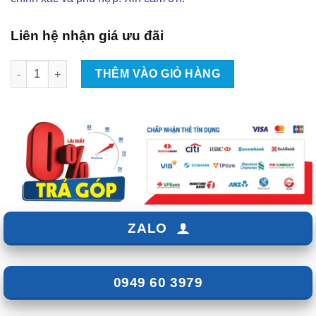
Liên hệ nhận giá ưu đãi
Độ Body Kit Tithum Cho Honda CRV 2018 Tại TPHCM | Đẳng Cấ
THÊM VÀO GIỎ HÀNG
ZALO
0949 60 3979