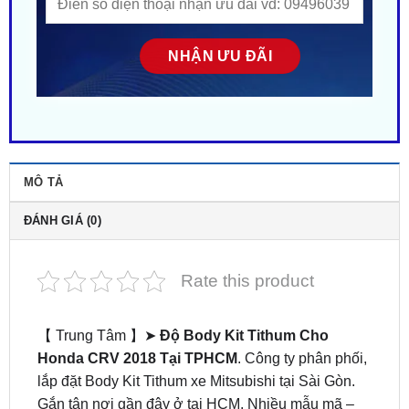
MÔ TẢ
ĐÁNH GIÁ (0)
Rate this product
【 Trung Tâm 】➤
Độ Body Kit Tithum Cho
Honda CRV 2018 Tại TPHCM
. Công ty phân phối,
lắp đặt Body Kit Tithum xe Mitsubishi tại Sài Gòn.
Gắn tận nơi gần đây ở tại HCM. Nhiều mẫu mã –
Phong cách độc lạ. Giá siêu HOT! ZKar Auto trung
tâm chuyên cung cấp phụ kiện – đồ chơi xe hơi cao