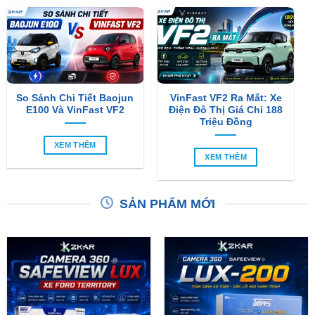
So Sánh Chi Tiết Baojun
VinFast VF2 Ra Mắt: Xe
E100 Và VinFast VF2
Điện Đô Thị Giá Chỉ 188
Triệu Đồng
XEM THÊM
XEM THÊM
SẢN PHẨM MỚI