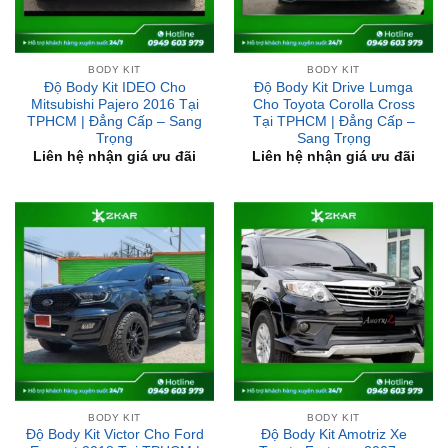
BODY KIT
BODY KIT
Độ Body Kit IDEO Cho
Độ Body Kit Drive Lumga
Mitsubishi Pajero 2016 Tại
Cho Toyota Corolla Cross
TPHCM | Đẳng Cấp – Sang
Tại TPHCM | Đẳng Cấp –
Trọng
Sang Trọng
Liên hệ nhận giá ưu đãi
Liên hệ nhận giá ưu đãi
BODY KIT
BODY KIT
Độ Body Kit Victor Cho Ford
Độ Body Kit Amotriz Xe
Everest 2018 Tại TPHCM |
Toyota Fortuner 2007 –
Đẳng Cấp – Sang Trọng
2011 Tại TPHCM | Đẳng
Cấp – Sang Trọng
Liên hệ nhận giá ưu đãi