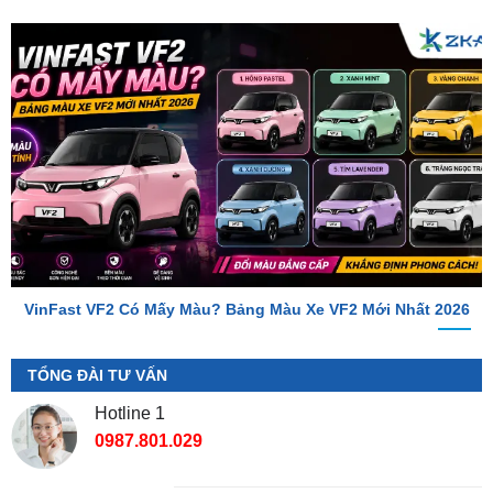
VinFast VF2 Có Mấy Màu? Bảng Màu Xe VF2 Mới Nhất 2026
TỔNG ĐÀI TƯ VẤN
Hotline 1
0987.801.029
Hotline 2
0949.60.3979