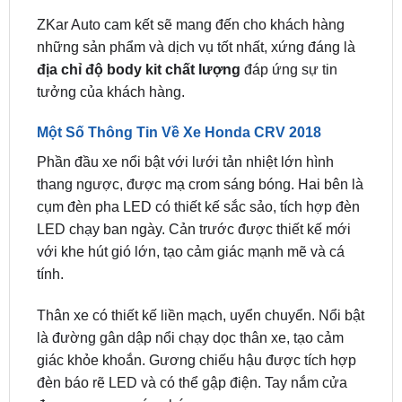
những sản phẩm và dịch vụ tốt nhất, xứng đáng là
địa chỉ độ body kit chất lượng
đáp ứng sự tin
tưởng của khách hàng.
Một Số Thông Tin Về Xe Honda CRV 2018
Phần đầu xe nổi bật với lưới tản nhiệt lớn hình
thang ngược, được mạ crom sáng bóng. Hai bên là
cụm đèn pha LED có thiết kế sắc sảo, tích hợp đèn
LED chạy ban ngày. Cản trước được thiết kế mới
với khe hút gió lớn, tạo cảm giác mạnh mẽ và cá
tính.
Thân xe có thiết kế liền mạch, uyển chuyển. Nổi bật
là đường gân dập nổi chạy dọc thân xe, tạo cảm
giác khỏe khoắn. Gương chiếu hậu được tích hợp
đèn báo rẽ LED và có thể gập điện. Tay nắm cửa
được mạ crom sáng bóng.
Phần đuôi xe có thiết kế vuông vức, khỏe khoắn.