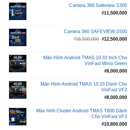
Camera 360 SAFEVIEW S500
Giá
G
₫
16,500,000
₫
12,500,000
gốc
h
là:
t
₫16,500,000.
l
Màn Hình Android TMAS 10.33 Inch Cho
₫
VinFast Minio Green
₫
8,000,000
Màn Hình Android TMAS 10.33 Dành Cho
VinFast VF2
₫
8,000,000
Màn hình Cluster Android TMAS T600 Dành
Cho VinFast VF3
₫
10,800,000
Màn hình Cluster Android TMAS T500 Dành
Cho VinFast VF3