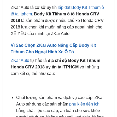
tô tại tphcm
.
Body Kit Tithum ô tô Honda CRV
2018
là sản phẩm được nhiều chủ xe Honda CRV
2018 lựa chọn khi muôn nâng cấp ngoại hình cho
XẾ YÊU của mình tại ZKar Auto.
Vì Sao Chọn ZKar Auto Nâng Cấp Body Kit
Tithum Cho Ngoại Hình Xe Ô Tô
ZKar Auto
tự hào là
địa chỉ độ Body Kit Tithum
Honda CRV 2018 uy tín tại TPHCM
với những
cam kết cụ thể như sau:
Chất lượng sản phẩm và dịch vụ cao cấp: ZKar
Auto sử dụng các sản phẩm
phụ kiện tiện ích
bằng chất liệu cao cấp, an toàn cho sức khỏe
người sử dụng, không gây mùi khó chịu, không
chứa chất độc hại. Sản phẩm được sản xuất
theo đúng tiêu chuẩn, đảm bảo chất lượng.