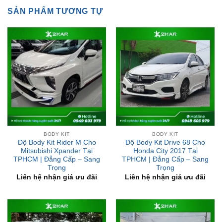
BODY KIT
BODY KIT
Độ Body Kit Rider M Cho
Độ Body Kit Drive 68 Cho
Mitsubishi Xpander Tại
Honda City 2017 Tại
TPHCM | Đẳng Cấp – Sang
TPHCM | Đẳng Cấp – Sang
Trọng
Trọng
Liên hệ nhận giá ưu đãi
Liên hệ nhận giá ưu đãi