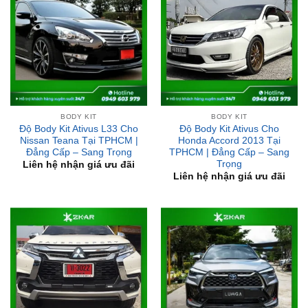
BODY KIT
BODY KIT
Độ Body Kit Ativus L33 Cho
Độ Body Kit Ativus Cho
Nissan Teana Tại TPHCM |
Honda Accord 2013 Tại
Đẳng Cấp – Sang Trọng
TPHCM | Đẳng Cấp – Sang
Trọng
Liên hệ nhận giá ưu đãi
Liên hệ nhận giá ưu đãi