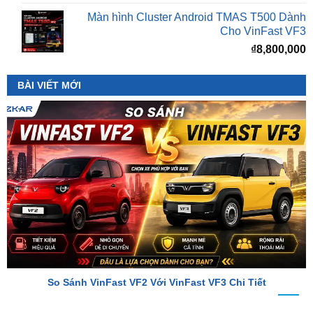
₫
8,800,000
BÀI VIẾT MỚI
So Sánh VinFast VF2 Với VinFast VF3 Chi Tiết