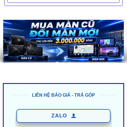
LIÊN HỆ BÁO GIÁ - TRẢ GÓP
ZALO
0949 60 3979