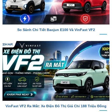
So Sánh Chi Tiết Baojun E100 Và VinFast VF2
VinFast VF2 Ra Mắt: Xe Điện Đô Thị Giá Chỉ 188 Triệu Đồng