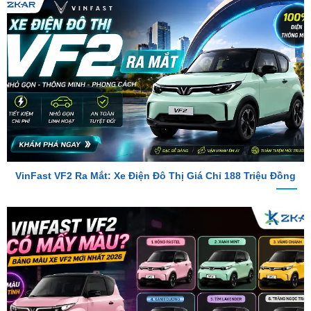
VinFast VF2 Ra Mắt: Xe Điện Đô Thị Giá Chỉ 188 Triệu Đồng