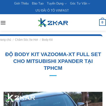
Skip
Giới Thiệu
Đào Tạo
Tuyển Dụng
Góc Tư Vấn
to
ƯU ĐÃI Ô TÔ VINFAST
content
0
rang chủ
/
Chăm Sóc Xe Hơi
/
Body Kit
ĐỘ BODY KIT VAZOOMA-XT FULL SET
CHO MITSUBISHI XPANDER TẠI
TPHCM