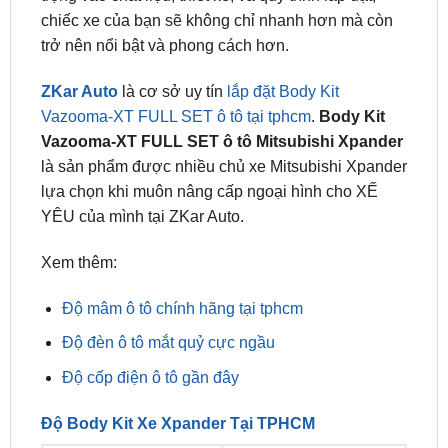
ZKar Auto
là cơ sở uy tín
lắp đặt Body Kit
Vazooma-XT FULL SET ô tô tại tphcm
.
Body Kit
Vazooma-XT FULL SET ô tô Mitsubishi Xpander
là sản phẩm được nhiều chủ xe Mitsubishi Xpander
lựa chọn khi muôn nâng cấp ngoại hình cho XẾ
YÊU của mình tại ZKar Auto.
Xem thêm:
Độ mâm ô tô chính hãng tại tphcm
Độ đèn ô tô mắt quỷ cực ngầu
Độ cốp điện ô tô gần đây
Độ Body Kit Xe Xpander Tại TPHCM
Độ body kit cho ô tô tại
Độ body kit cho ô tô tại
quận 1
quận 7