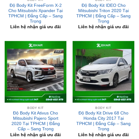
Trọng
Trọng
Liên hệ nhận giá ưu đãi
Liên hệ nhận giá ưu đãi
BODY KIT
BODY KIT
Độ Body Kit Ativus Cho
Độ Body Kit Drive 68 Cho
Mitsubishi Pajero Sport
Honda City 2017 Tại
2020 Tại TPHCM | Đẳng
TPHCM | Đẳng Cấp – Sang
Cấp – Sang Trọng
Trọng
Liên hệ nhận giá ưu đãi
Liên hệ nhận giá ưu đãi