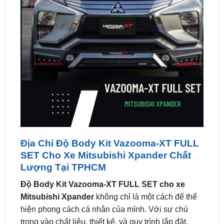
Địa Chỉ Độ Body Kit Vazooma-XT FULL
SET Cho Xe Mitsubishi Xpander Chất
Lượng Tại TPHCM
Độ Body Kit Vazooma-XT FULL SET cho xe
Mitsubishi Xpander
không chỉ là một cách để thể
hiện phong cách cá nhân của mình. Với sự chú
trọng vào chất liệu, thiết kế, và quy trình lắp đặt,
chiếc xe của bạn sẽ không chỉ nhanh hơn mà còn
trở nên nổi bật và phong cách hơn.