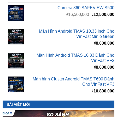
Giá
G
₫
16,500,000
₫
12,500,000
gốc
h
là:
t
₫16,500,000.
l
Màn Hình Android TMAS 10.33 Inch Cho
₫
VinFast Minio Green
₫
8,000,000
Màn Hình Android TMAS 10.33 Dành Cho
VinFast VF2
₫
8,000,000
Màn hình Cluster Android TMAS T600 Dành
Cho VinFast VF3
₫
10,800,000
BÀI VIẾT MỚI