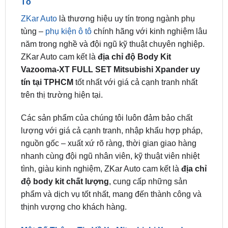
tùng –
phụ kiện ô tô
chính hãng với kinh nghiệm lâu
năm trong nghề và đội ngũ kỹ thuật chuyên nghiệp.
ZKar Auto cam kết là
địa chỉ độ Body Kit
Vazooma-XT FULL SET Mitsubishi Xpander uy
tín tại TPHCM
tốt nhất với giá cả cạnh tranh nhất
trên thị trường hiện tại.
Các sản phẩm của chúng tôi luôn đảm bảo chất
lượng với giá cả cạnh tranh, nhập khẩu hợp pháp,
nguồn gốc – xuất xứ rõ ràng, thời gian giao hàng
nhanh cùng đội ngũ nhân viên, kỹ thuật viên nhiệt
tình, giàu kinh nghiệm, ZKar Auto cam kết là
địa chỉ
độ body kit chất lượng
, cung cấp những sản
phẩm và dịch vụ tốt nhất, mang đến thành công và
thịnh vượng cho khách hàng.
Một Số Thông Tin Về Xe Mitsubishi Xpander
Mitsubishi Xpander sở hữu thiết kế ngoại thất trẻ