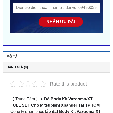
MÔ TẢ
ĐÁNH GIÁ (0)
Rate this product
【 Trung Tâm 】➤
Độ Body Kit Vazooma-XT
FULL SET Cho Mitsubishi Xpander Tại TPHCM
.
Công ty phân phối,
lắp đặt Body Kit Vazooma-XT
FULL SET xe Xpander
tại Sài Gòn. Gắn tận nơi
gần đây ở tại HCM. Nhiều mẫu mã – Phong cách