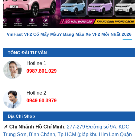
VinFast VF2 Có Mấy Màu? Bảng Màu Xe VF2 Mới Nhất 2026
TỔNG ĐÀI TƯ VẤN
Hotline 1
0987.801.029
Hotline 2
0949.60.3979
Địa Chỉ Shop
📌 Chi Nhánh Hồ Chí Minh:
277-279 Đường số 9A, KDC
Trung Sơn, Bình Chánh, Tp.HCM
(giáp khu Him Lam Quận
7)