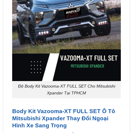
Độ Body Kit Vazooma-XT FULL SET Cho Mitsubishi
Xpander Tại TPHCM
Body Kit Vazooma-XT FULL SET Ô Tô
Mitsubishi Xpander Thay Đổi Ngoại
Hình Xe Sang Trọng
– Bộ body kit gồm 4 chi tiết: Ốp cản trước, sau, 2
hông, đèn Daylight, ống xả kép, chắn bùn, cánh