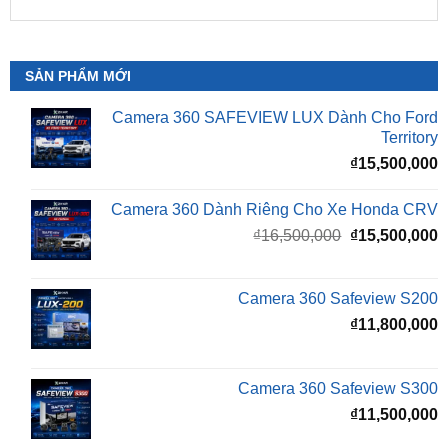
SẢN PHẨM MỚI
Camera 360 SAFEVIEW LUX Dành Cho Ford
Territory
₫
15,500,000
Camera 360 Dành Riêng Cho Xe Honda CRV
Giá
G
₫
16,500,000
₫
15,500,000
gốc
h
là:
t
₫16,500,000.
l
Camera 360 Safeview S200
₫
₫
11,800,000
Camera 360 Safeview S300
₫
11,500,000
Camera 360 SAFEVIEW S500