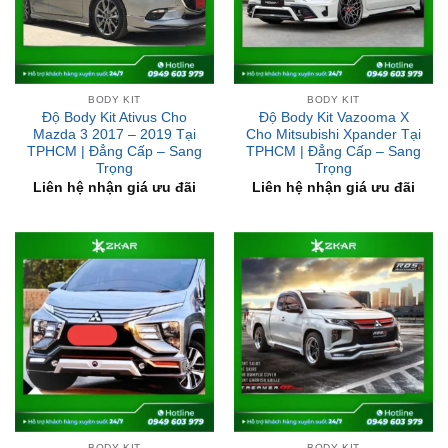
BODY KIT
BODY KIT
Độ Body Kit Ativus Cho
Độ Body Kit Vazooma X
Mazda 3 2017 – 2019 Tại
Cho Mitsubishi Xpander Tại
TPHCM | Đẳng Cấp – Sang
TPHCM | Đẳng Cấp – Sang
Trọng
Trọng
Liên hệ nhận giá ưu đãi
Liên hệ nhận giá ưu đãi
BODY KIT
BODY KIT
Độ Body Kit FreeForm X-2
Độ Body Kit IDEO Cho
Cho Mitsubishi Xpander Tại
Mitsubishi Triton 2020 Tại
TPHCM | Đẳng Cấp – Sang
TPHCM | Đẳng Cấp – Sang