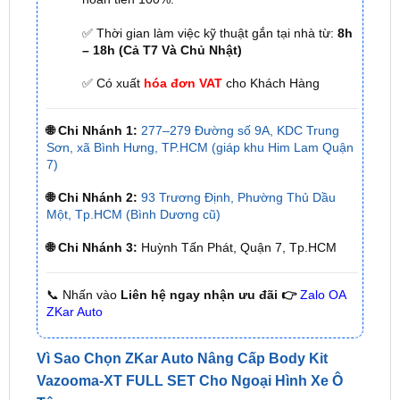
– 18h (Cả T7 Và Chủ Nhật)
✅ Có xuất
hóa đơn VAT
cho Khách Hàng
🌐 Chi Nhánh 1:
277–279 Đường số 9A, KDC Trung
Sơn, xã Bình Hưng, TP.HCM (giáp khu Him Lam Quận
7)
🌐 Chi Nhánh 2:
93 Trương Định, Phường Thủ Dầu
Một, Tp.HCM (Bình Dương cũ)
🌐 Chi Nhánh 3:
Huỳnh Tấn Phát, Quận 7, Tp.HCM
📞 Nhấn vào
Liên hệ ngay nhận ưu đãi 👉
Zalo OA
ZKar Auto
Vì Sao Chọn ZKar Auto Nâng Cấp Body Kit
Vazooma-XT FULL SET Cho Ngoại Hình Xe Ô
Tô
ZKar Auto
là thương hiệu uy tín trong ngành phụ