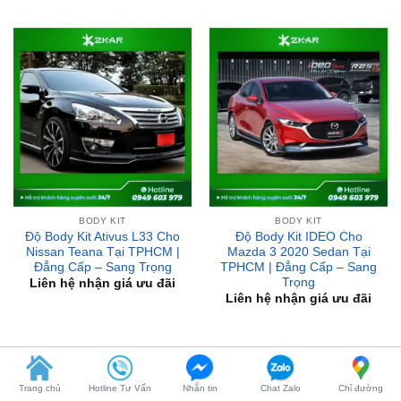
BODY KIT
BODY KIT
Độ Body Kit Ativus L33 Cho
Độ Body Kit IDEO Cho
Nissan Teana Tại TPHCM |
Mazda 3 2020 Sedan Tại
Đẳng Cấp – Sang Trọng
TPHCM | Đẳng Cấp – Sang
Trọng
Liên hệ nhận giá ưu đãi
Liên hệ nhận giá ưu đãi
BÀI VIẾT MỚI
Trang chủ
Hotline Tư Vấn
Nhắn tin
Chat Zalo
Chỉ đường