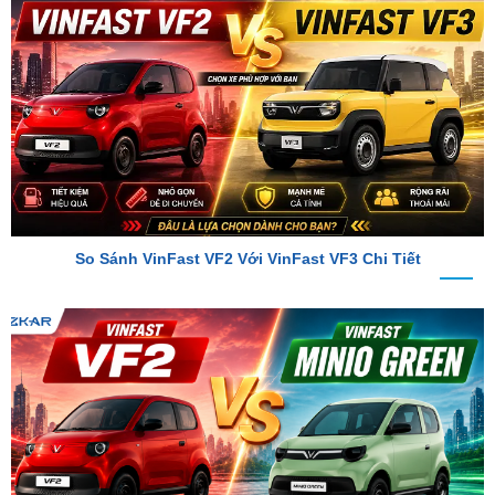
So Sánh VinFast VF2 Với VinFast VF3 Chi Tiết