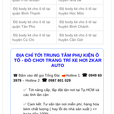
Độ body kit cho ô tô tại
Độ body kit cho ô tô tại
quận Tân Phú
huyện Bình Chánh
Độ body kit cho ô tô tại
Độ body kit cho ô tô tại
huyện Củ Chi
huyện Cần Giờ
ĐỊA CHỈ TỚI TRUNG TÂM PHỤ KIỆN Ô
TÔ - ĐỒ CHƠI TRANG TRÍ XE HƠI ZKAR
AUTO
☎
☎
Bấm vào để gọi Tổng Đài
Hotline 1:
0949 60
☎
3979
– Hotline 2:
0987 801 029
✅ Tới nâng cấp, lắp đặt tận nơi tại Tp.HCM và
các tỉnh lân cận
✅ Cam kết: Tư vấn tận nơi miễn phí, hàng hóa
kém chất lượng ( hay lỗi do nhà sản xuất ) =>
hoàn tiền 100%.
✅ Thời gian làm việc kỹ thuật gắn tại nhà từ:
8h