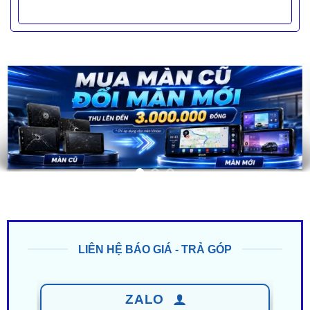
LIÊN HỆ BÁO GIÁ - TRẢ GÓP
ZALO