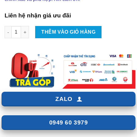
Liên hệ nhận giá ưu đãi
Độ Body Kit Vazooma-XT FULL SET Cho Mitsubishi Xpander T
THÊM VÀO GIỎ HÀNG
ZALO
0949 60 3979