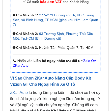
🌐 Chi Nhánh 1:
277–279 Đường số 9A, KDC Trung
Sơn, xã Bình Hưng, TP.HCM (giáp khu Him Lam Quận
7)
🌐 Chi Nhánh 2:
93 Trương Định, Phường Thủ Dầu
Một, Tp.HCM (Bình Dương cũ)
🌐 Chi Nhánh 3:
Huỳnh Tấn Phát, Quận 7, Tp.HCM
📞 Nhấn vào
Liên hệ ngay nhận ưu đãi 👉
Zalo OA
ZKar Auto
Vì Sao Chọn ZKar Auto Nâng Cấp Body Kit
Vizion GT Cho Ngoại Hình Xe Ô Tô
ZKar Auto
là trung tâm phụ kiện – đồ chơi xe hơi uy
tín, chất lượng với kinh nghiệm lâu năm trong nghề
và đội ngũ kỹ thuật chuyên nghiệp. Chúng tôi cam
kết là
địa chỉ độ Body Kit Vizion GT Mitsubishi
Xpander 2022-2023 uy tín tại TPHCM
tốt nhất,
đáp ứng mọi nhu cầu của khách hàng.