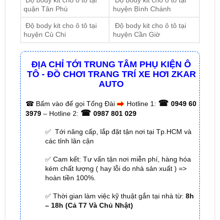
Độ body kit cho ô tô tại
Độ body kit cho ô tô tại
huyện Củ Chi
huyện Cần Giờ
ĐỊA CHỈ TỚI TRUNG TÂM PHỤ KIỆN Ô
TÔ - ĐỒ CHƠI TRANG TRÍ XE HƠI ZKAR
AUTO
☎
☎
Bấm vào để gọi Tổng Đài
Hotline 1:
0949 60
☎
3979
– Hotline 2:
0987 801 029
✅ Tới nâng cấp, lắp đặt tận nơi tại Tp.HCM và
các tỉnh lân cận
✅ Cam kết: Tư vấn tận nơi miễn phí, hàng hóa
kém chất lượng ( hay lỗi do nhà sản xuất ) =>
hoàn tiền 100%.
✅ Thời gian làm việc kỹ thuật gắn tại nhà từ:
8h
– 18h (Cả T7 Và Chủ Nhật)
✅ Có xuất
hóa đơn VAT
cho Khách Hàng