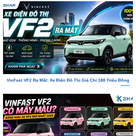
VinFast VF2 Ra Mắt: Xe Điện Đô Thị Giá Chỉ 188 Triệu Đồng