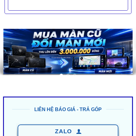
LIÊN HỆ BÁO GIÁ - TRẢ GÓP
ZALO