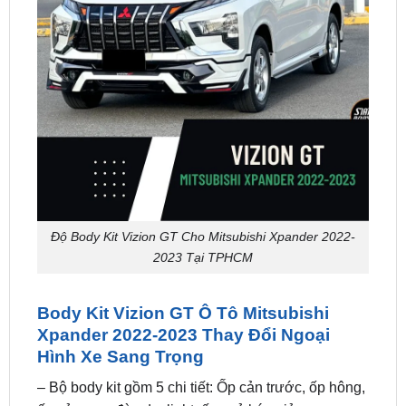
Độ Body Kit Vizion GT Cho Mitsubishi Xpander 2022-
2023 Tại TPHCM
Body Kit Vizion GT Ô Tô Mitsubishi
Xpander 2022-2023 Thay Đổi Ngoại
Hình Xe Sang Trọng
– Bộ body kit gồm 5 chi tiết: Ốp cản trước, ốp hông,
ốp cản sau, đèn daylight, ống xả kép giả.
– Xuất xứ: Thái Lan.