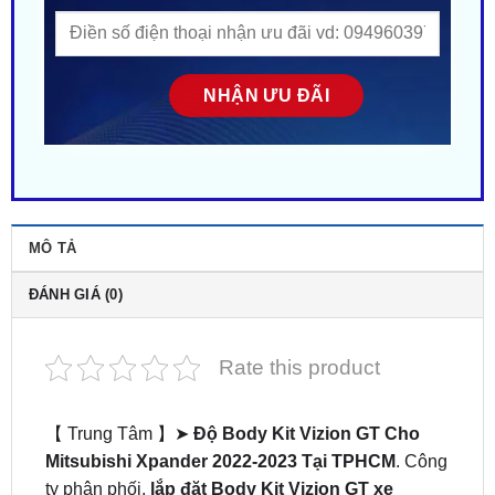
MÔ TẢ
ĐÁNH GIÁ (0)
Rate this product
【 Trung Tâm 】➤
Độ Body Kit Vizion GT Cho
Mitsubishi Xpander 2022-2023 Tại TPHCM
. Công
ty phân phối,
lắp đặt Body Kit Vizion GT xe
Xpander 2022-2023
tại Sài Gòn. Gắn tận nơi gần
đây ở tại HCM. Nhiều mẫu mã – Phong cách độc