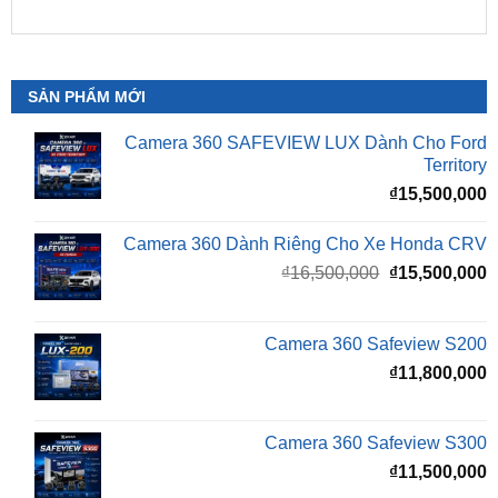
SẢN PHẨM MỚI
Camera 360 SAFEVIEW LUX Dành Cho Ford
Territory
₫
15,500,000
Camera 360 Dành Riêng Cho Xe Honda CRV
Giá
G
₫
16,500,000
₫
15,500,000
gốc
h
là:
t
₫16,500,000.
l
Camera 360 Safeview S200
₫
₫
11,800,000
Camera 360 Safeview S300
₫
11,500,000
Camera 360 SAFEVIEW S500