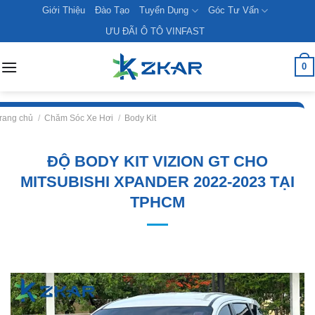
Skip
Giới Thiệu
Đào Tạo
Tuyển Dụng
Góc Tư Vấn
to
ƯU ĐÃI Ô TÔ VINFAST
content
0
rang chủ
/
Chăm Sóc Xe Hơi
/
Body Kit
ĐỘ BODY KIT VIZION GT CHO
MITSUBISHI XPANDER 2022-2023 TẠI
TPHCM