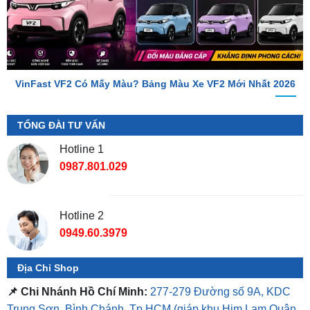
VinFast VF2 Có Mấy Màu? Bảng Màu Xe VF2 Mới Nhất 2026
TỔNG ĐÀI TƯ VẤN
Hotline 1
0987.801.029
Hotline 2
0949.60.3979
Địa Chỉ Shop
📌 Chi Nhánh Hồ Chí Minh:
277-279 Đường số 9A, KDC
Trung Sơn, Bình Chánh, Tp.HCM
(giáp khu Him Lam Quận
7)