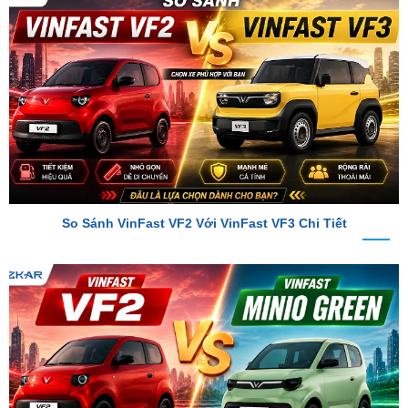
So Sánh VinFast VF2 Với VinFast VF3 Chi Tiết