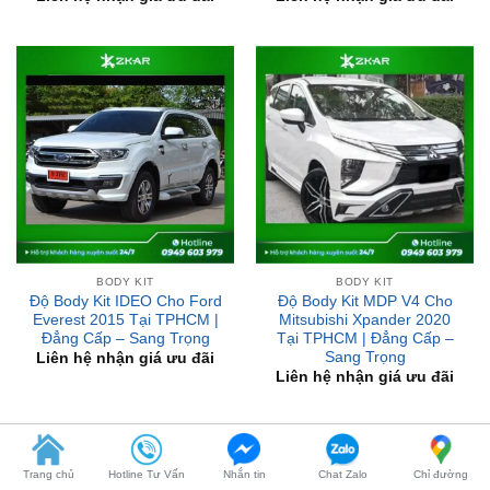
BODY KIT
BODY KIT
Độ Body Kit IDEO Cho Ford
Độ Body Kit MDP V4 Cho
Everest 2015 Tại TPHCM |
Mitsubishi Xpander 2020
Đẳng Cấp – Sang Trọng
Tại TPHCM | Đẳng Cấp –
Sang Trọng
Liên hệ nhận giá ưu đãi
Liên hệ nhận giá ưu đãi
BÀI VIẾT MỚI
Trang chủ
Hotline Tư Vấn
Nhắn tin
Chat Zalo
Chỉ đường