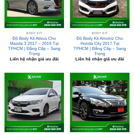
BODY KIT
BODY KIT
Độ Body Kit Ativus Cho
Độ Body Kit Amotriz Cho
Mazda 3 2017 – 2019 Tại
Honda City 2017 Tại
TPHCM | Đẳng Cấp – Sang
TPHCM | Đẳng Cấp – Sang
Trọng
Trọng
Liên hệ nhận giá ưu đãi
Liên hệ nhận giá ưu đãi
BODY KIT
BODY KIT
Độ Body Kit Drive 68 Cho
Độ Body Kit Ativus L33 Cho
Honda City 2017 Tại
Nissan Teana Tại TPHCM |