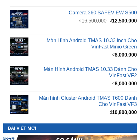
Giá
G
₫
16,500,000
₫
12,500,000
gốc
h
là:
t
₫16,500,000.
l
Màn Hình Android TMAS 10.33 Inch Cho
₫
VinFast Minio Green
₫
8,000,000
Màn Hình Android TMAS 10.33 Dành Cho
VinFast VF2
₫
8,000,000
Màn hình Cluster Android TMAS T600 Dành
Cho VinFast VF3
₫
10,800,000
BÀI VIẾT MỚI