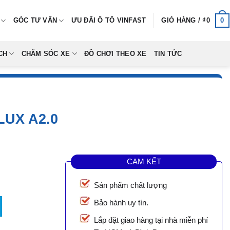
0
GÓC TƯ VẤN
ƯU ĐÃI Ô TÔ VINFAST
GIỎ HÀNG /
₫
0
CH
CHĂM SÓC XE
ĐỒ CHƠI THEO XE
TIN TỨC
UX A2.0
CAM KẾT
Sản phẩm chất lượng
số lượng
Bảo hành uy tín.
Lắp đặt giao hàng tại nhà miễn phí