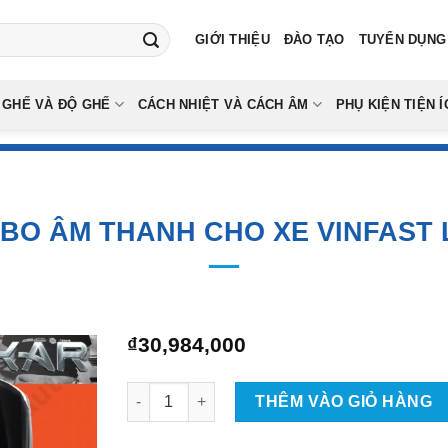
GIỚI THIỆU
ĐÀO TẠO
TUYỂN DỤNG
 GHẾ VÀ ĐỘ GHẾ
CÁCH NHIỆT VÀ CÁCH ÂM
PHỤ KIỆN TIỆN Í
BO ÂM THANH CHO XE VINFAST L
₫
30,984,000
Độ Combo Âm Thanh Cho Xe Vinfast Lux A2.0 
THÊM VÀO GIỎ HÀNG