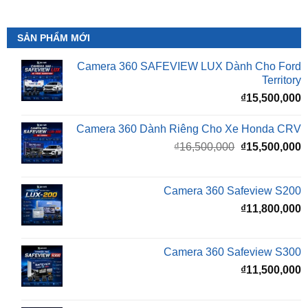
SẢN PHẨM MỚI
Camera 360 SAFEVIEW LUX Dành Cho Ford
Territory
₫
15,500,000
Camera 360 Dành Riêng Cho Xe Honda CRV
Giá
G
₫
16,500,000
₫
15,500,000
gốc
h
là:
t
₫16,500,000.
l
Camera 360 Safeview S200
₫
₫
11,800,000
Camera 360 Safeview S300
₫
11,500,000