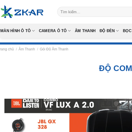
Skip
Tìm
to
kiếm:
content
MÀN HÌNH Ô TÔ
CAMERA Ô TÔ
ÂM THANH
ĐỘ ĐÈN
BỌC
rang chủ
/
Âm Thanh
/
Gói Độ Âm Thanh
ĐỘ COM