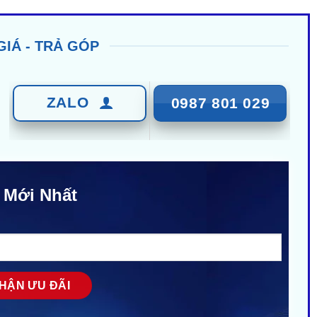
GIÁ - TRẢ GÓP
ZALO
0987 801 029
 Mới Nhất