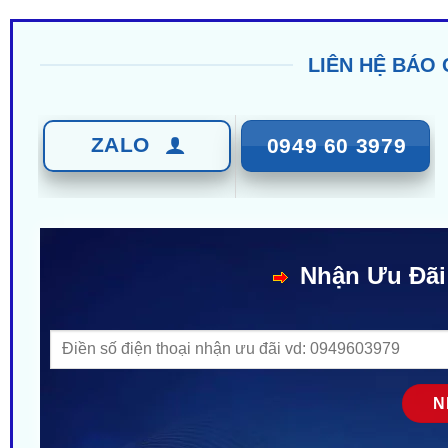
LIÊN HỆ BÁO 
ZALO
0949 60 3979
Nhận Ưu Đãi