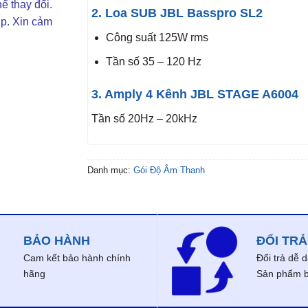
ể thay đổi.
2. Loa SUB JBL Basspro SL2
ợp. Xin cảm
Công suất 125W rms
Tần số 35 – 120 Hz
3. Amply 4 Kênh JBL STAGE A6004
Tần số 20Hz – 20kHz
Danh mục:
Gói Độ Âm Thanh
BẢO HÀNH
ĐỔI TRẢ
Cam kết bảo hành chính
Đổi trả dễ 
hãng
Sản phẩm bị