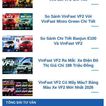
So Sánh VinFast VF2 Với
VinFast Minio Green Chi Tiết
So Sánh Chi Tiết Baojun E100
Và VinFast VF2
VinFast VF2 Ra Mắt: Xe Điện Đô
Thị Giá Chỉ 188 Triệu Đồng
VinFast VF2 Có Mấy Màu? Bảng
Màu Xe VF2 Mới Nhất 2026
TỔNG ĐÀI TƯ VẤN