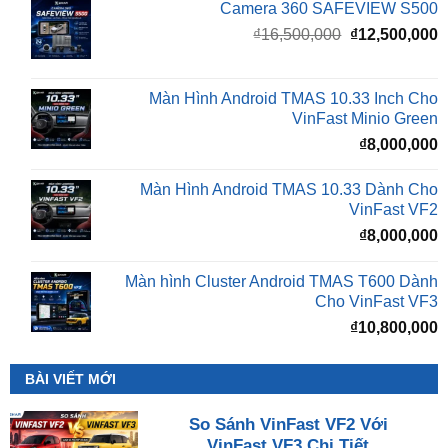
Camera 360 SAFEVIEW S500
Giá
G
₫
16,500,000
₫
12,500,000
gốc
h
là:
t
₫16,500,000.
l
Màn Hình Android TMAS 10.33 Inch Cho
₫
VinFast Minio Green
₫
8,000,000
Màn Hình Android TMAS 10.33 Dành Cho
VinFast VF2
₫
8,000,000
Màn hình Cluster Android TMAS T600 Dành
Cho VinFast VF3
₫
10,800,000
BÀI VIẾT MỚI
So Sánh VinFast VF2 Với
VinFast VF3 Chi Tiết