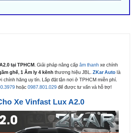
 A2.0 tại TPHCM
. Giải pháp nâng cấp
âm thanh
xe chính
gầm ghế, 1 Âm ly 4 kênh
thương hiệu JBL.
ZKar Auto
là
i chính hãng uy tín. Lắp đặt tận nơi ở TPHCM miễn phí.
60.3979
hoặc
0987.801.029
để được tư vấn và hỗ trợ!
o Xe Vinfast Lux A2.0