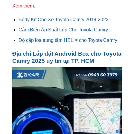
Body Kit Cho Xe Toyota Camry 2019-2022
Cảm Biến Áp Suất Lốp Cho Toyota Camry
Độ cặp loa trung tâm HELIX cho Toyota Camry
Địa chỉ Lắp đặt Android Box cho Toyota
Camry 2025 uy tín tại TP. HCM