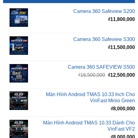
₫
11,800,000
Camera 360 Safeview S300
₫
11,500,000
Camera 360 SAFEVIEW S500
Giá
G
₫
16,500,000
₫
12,500,000
gốc
h
là:
t
₫16,500,000.
l
Màn Hình Android TMAS 10.33 Inch Cho
₫
VinFast Minio Green
₫
8,000,000
Màn Hình Android TMAS 10.33 Dành Cho
VinFast VF2
₫
8,000,000
Màn hình Cluster Android TMAS T600 Dành