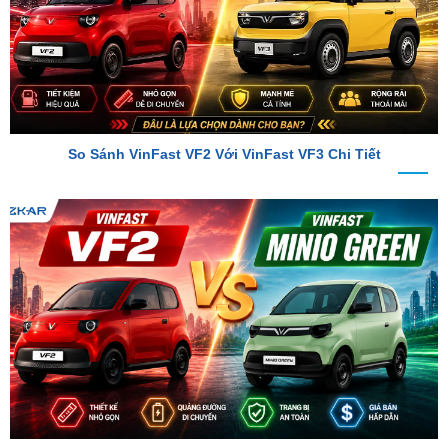
So Sánh VinFast VF2 Với VinFast VF3 Chi Tiết
So Sánh VinFast VF2 Với VinFast Minio Green Chi Tiết