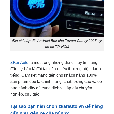
Địa chỉ Lắp đặt Android Box cho Toyota Camry 2025 uy
tín tại TP. HCM
ZKar Auto
là một trong những địa chỉ uy tín hàng
đầu, tự hào là đối tác của nhiều thương hiệu danh
tiếng. Cam kết mang đến cho khách hàng 100%
sản phẩm đều là chính hãng, chất lượng cao và có
bảo hành đầy đủ cùng dịch vụ lắp đặt chuyên
nghiệp, chu đáo.
Tại sao bạn nên chọn
zkarauto.vn
để nâng
cấp phụ kiện xe của mình?
Uy tín và kinh nghiệm: Chúng tôi là đơn vị uy tín,