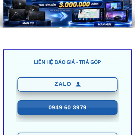
LIÊN HỆ BÁO GIÁ - TRẢ GÓP
ZALO
0949 60 3979
ZALO