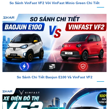
So Sánh Chi Tiết Baojun E100 Và VinFast VF2