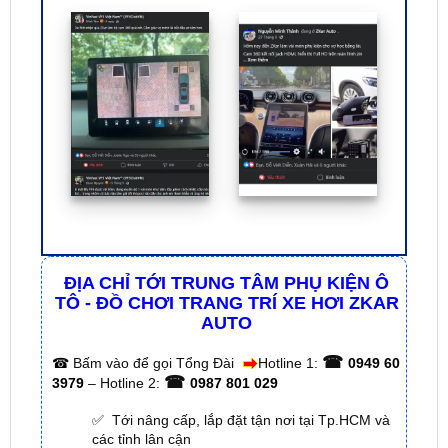
ĐỊA CHỈ TỚI TRUNG TÂM PHỤ KIỆN Ô
TÔ - ĐỒ CHƠI TRANG TRÍ XE HƠI ZKAR
AUTO
☎
☎
Bấm vào để gọi Tổng Đài
Hotline 1:
0949 60
☎
3979
– Hotline 2:
0987 801 029
✅ Tới nâng cấp, lắp đặt tận nơi tại Tp.HCM và
các tỉnh lân cận
✅ Cam kết: Tư vấn tận nơi miễn phí, hàng hóa
kém chất lượng ( hay lỗi do nhà sản xuất ) =>