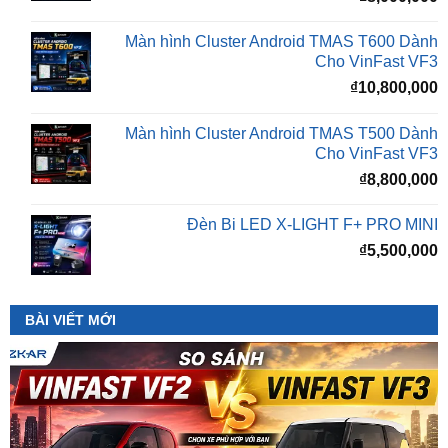
Cho VinFast VF3
₫
10,800,000
Màn hình Cluster Android TMAS T500 Dành
Cho VinFast VF3
₫
8,800,000
Đèn Bi LED X-LIGHT F+ PRO MINI
₫
5,500,000
BÀI VIẾT MỚI