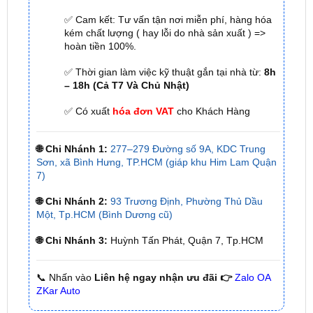
hoàn tiền 100%.
✅ Thời gian làm việc kỹ thuật gắn tại nhà từ:
8h
– 18h (Cả T7 Và Chủ Nhật)
✅ Có xuất
hóa đơn VAT
cho Khách Hàng
🌐 Chi Nhánh 1:
277–279 Đường số 9A, KDC Trung
Sơn, xã Bình Hưng, TP.HCM (giáp khu Him Lam Quận
7)
🌐 Chi Nhánh 2:
93 Trương Định, Phường Thủ Dầu
Một, Tp.HCM (Bình Dương cũ)
🌐 Chi Nhánh 3:
Huỳnh Tấn Phát, Quận 7, Tp.HCM
📞 Nhấn vào
Liên hệ ngay nhận ưu đãi 👉
Zalo OA
ZKar Auto
Một số thông tin về xe Toyota Camry 2025