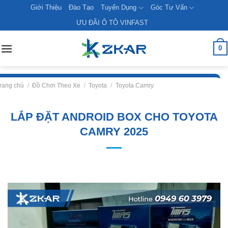
Skip
Giới Thiệu
Đào Tạo
Tuyển Dụng
Góc Tư Vấn
to
ƯU ĐÃI Ô TÔ VINFAST
content
0
rang chủ
/
Đồ Chơi Theo Xe
/
Toyota
/
Toyota Camry
LẮP ĐẶT ANDROID BOX CHO TOYOTA
CAMRY 2025