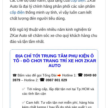
chất lượng đén người tiêu dùng.
Đội ngũ kỹ thuật viên nhiều năm kinh nghiệm từ
ZKar Auto sẽ chăm sóc xe cho quý khách hàng chu
đáo và tận tâm nhất.
ĐỊA CHỈ TỚI TRUNG TÂM PHỤ KIỆN Ô
TÔ - ĐỒ CHƠI TRANG TRÍ XE HƠI ZKAR
AUTO
☎
☎
Bấm vào để gọi Tổng Đài
Hotline 1:
0949 60
☎
3979
– Hotline 2:
0987 801 029
✅ Tới nâng cấp, lắp đặt tận nơi tại Tp.HCM và
các tỉnh lân cận
✅ Cam kết: Tư vấn tận nơi miễn phí, hàng hóa
kém chất lượng ( hay lỗi do nhà sản xuất ) =>
hoàn tiền 100%.