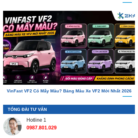
VinFast VF2 Có Mấy Màu? Bảng Màu Xe VF2 Mới Nhất 2026
TỔNG ĐÀI TƯ VẤN
Hotline 1
0987.801.029
Hotline 2