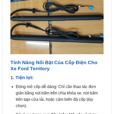
Tính Năng Nổi Bật Của Cốp Điện Cho
Xe Ford Territory
1. Tiện lợi:
Đóng mở cốp dễ dàng: Chỉ cần thao tác đơn
giản bằng nút bấm trên chìa khóa xe, nút bấm
trên tapi cửa lái, hoặc cảm biến đá cốp (tùy
chọn).
Sử dụng trong mọi điều kiện: Mở cốp rảnh tay
dù bạn đang mang nhiều đồ hay trong điều kiện