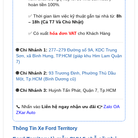
✅ Thời gian làm việc kỹ thuật gắn tại nhà từ:
8h
– 18h (Cả T7 Và Chủ Nhật)
✅ Có xuất
hóa đơn VAT
cho Khách Hàng
🌐 Chi Nhánh 1:
277–279 Đường số 9A, KDC Trung
Sơn, xã Bình Hưng, TP.HCM (giáp khu Him Lam Quận
7)
🌐 Chi Nhánh 2:
93 Trương Định, Phường Thủ Dầu
Một, Tp.HCM (Bình Dương cũ)
🌐 Chi Nhánh 3:
Huỳnh Tấn Phát, Quận 7, Tp.HCM
📞 Nhấn vào
Liên hệ ngay nhận ưu đãi 👉
Zalo OA
ZKar Auto
Thông Tin Xe Ford Territory
Ford Territory là mẫu SUV 5 chỗ cỡ nhỏ
được Ford ra mắt tại thị trường Việt Nam