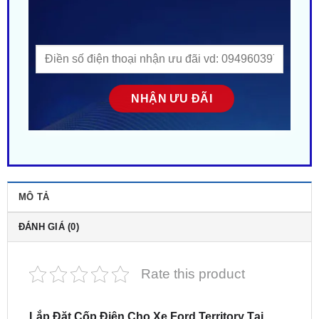
MÔ TẢ
ĐÁNH GIÁ (0)
Rate this product
Lắp Đặt Cốp Điện Cho Xe Ford Territory Tại
TPHCM
. Địa chỉ gắn cốp điện cho ô tô
Ford
Territory
chính hãng. Giá ưu đãi ✔️. ZKar Auto