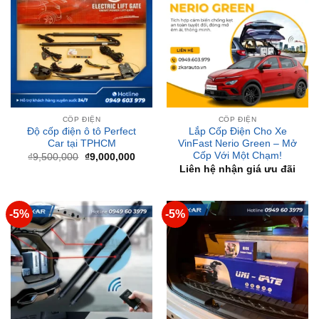
CỐP ĐIỆN
CỐP ĐIỆN
Độ cốp điện ô tô Perfect
Lắp Cốp Điện Cho Xe
Car tại TPHCM
VinFast Nerio Green – Mở
Cốp Với Một Chạm!
Giá
Giá
₫
9,500,000
₫
9,000,000
gốc
hiện
Liên hệ nhận giá ưu đãi
là:
tại
₫9,500,000.
là:
₫9,000,000.
-5%
-5%
CỐP ĐIỆN
CỐP ĐIỆN