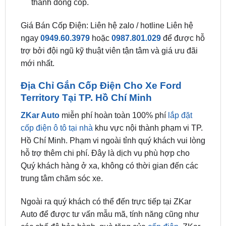
ngay
0949.60.3979
hoặc
0987.801.029
để được hỗ
trợ bởi đội ngũ kỹ thuật viên tận tâm và giá ưu đãi
mới nhất.
Địa Chỉ Gắn Cốp Điện Cho Xe Ford
Territory Tại TP. Hồ Chí Minh
ZKar Auto
miễn phí hoàn toàn 100% phí
lắp đặt
cốp điện ô tô tại nhà
khu vực nội thành phạm vi TP.
Hồ Chí Minh. Phạm vi ngoài tỉnh quý khách vui lòng
hỗ trợ thêm chi phí. Đây là dịch vụ phù hợp cho
Quý khách hàng ở xa, không có thời gian đến các
trung tâm chăm sóc xe.
Ngoài ra quý khách có thể đến trực tiếp tại ZKar
Auto để được tư vấn mẫu mã, tính năng cũng như
các chế độ bảo hành, quà tặng của
cốp điện
. ZKar
Auto là đại lý chính hãng phân phối các sản phẩm
cốp điện
thông minh uy tính, vì vậy luôn cam kết