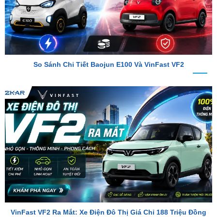
So Sánh Chi Tiết Baojun E100 Và VinFast VF2
VinFast VF2 Ra Mắt: Xe Điện Đô Thị Giá Chỉ 188 Triệu Đồng