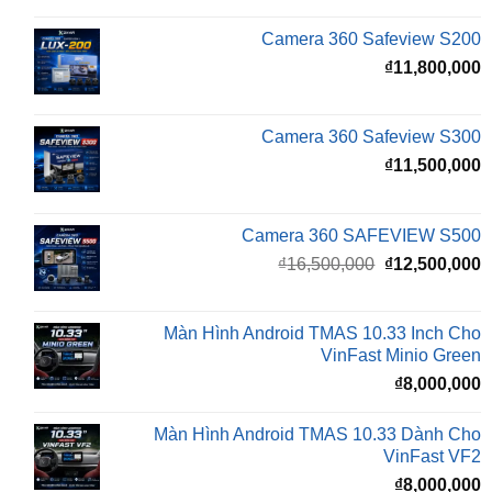
₫
₫
11,800,000
Camera 360 Safeview S300
₫
11,500,000
Camera 360 SAFEVIEW S500
Giá
G
₫
16,500,000
₫
12,500,000
gốc
h
là:
t
₫16,500,000.
l
Màn Hình Android TMAS 10.33 Inch Cho
₫
VinFast Minio Green
₫
8,000,000
Màn Hình Android TMAS 10.33 Dành Cho
VinFast VF2
₫
8,000,000
Màn hình Cluster Android TMAS T600 Dành