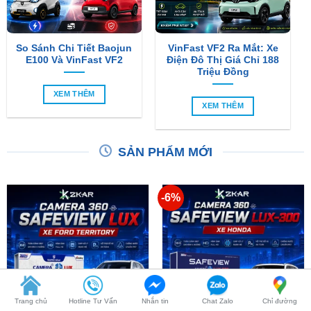
So Sánh Chi Tiết Baojun
VinFast VF2 Ra Mắt: Xe
E100 Và VinFast VF2
Điện Đô Thị Giá Chỉ 188
Triệu Đồng
XEM THÊM
XEM THÊM
SẢN PHẨM MỚI
-6%
Trang chủ
Hotline Tư Vấn
Nhắn tin
Chat Zalo
Chỉ đường
Camera 360 SAFEVIEW
Camera 360 Dành Riêng