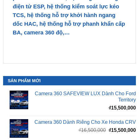
dốc HAC, hệ thống hỗ trợ phanh khẩn cấp
BA, camera 360 độ,…
SẢN PHẨM MỚI
Camera 360 SAFEVIEW LUX Dành Cho Ford
Territory
₫
15,500,000
Camera 360 Dành Riêng Cho Xe Honda CRV
Giá
G
₫
16,500,000
₫
15,500,000
gốc
h
là:
t
₫16,500,000.
l
Camera 360 Safeview S200