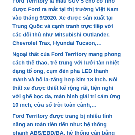
vào tháng 9/2020. Xe được sản xuất tại
Trung Quốc và cạnh tranh trực tiếp với
các đối thủ như Mitsubishi Outlander,
Chevrolet Trax, Hyundai Tucson,…
Ngoại thất của Ford Territory mang phong
cách thể thao, trẻ trung với lưới tản nhiệt
dạng tổ ong, cụm đèn pha LED thanh
mảnh và bộ la-zăng hợp kim 18 inch. Nội
thất xe được thiết kế rộng rãi, tiện nghi
với ghế bọc da, màn hình giải trí cảm ứng
10 inch, cửa sổ trời toàn cảnh,…
Ford Territory được trang bị nhiều tính
năng an toàn tiên tiến như: hệ thống
phanh ABS/EBD/BA, hệ thống cân bằng
điện tử ESP, hệ thống kiểm soát lực kéo
TCS, hệ thống hỗ trợ khởi hành ngang