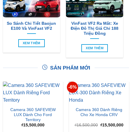
So Sánh Chi Tiết Baojun
VinFast VF2 Ra Mắt: Xe
E100 Và VinFast VF2
Điện Đô Thị Giá Chỉ 188
Triệu Đồng
XEM THÊM
XEM THÊM
SẢN PHẨM MỚI
-6%
Camera 360 SAFEVIEW
Camera 360 Dành Riêng
LUX Dành Cho Ford
Cho Xe Honda CRV
Territory
Giá
Giá
₫
15,500,000
₫
16,500,000
₫
15,500,000
gốc
hiện