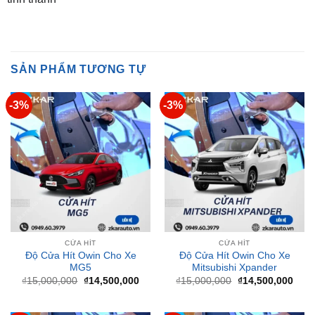
SẢN PHẨM TƯƠNG TỰ
-3%
-3%
CỬA HÍT
CỬA HÍT
Độ Cửa Hít Owin Cho Xe
Độ Cửa Hít Owin Cho Xe
MG5
Mitsubishi Xpander
Giá
Giá
Giá
Giá
₫
15,000,000
₫
14,500,000
₫
15,000,000
₫
14,500,000
gốc
hiện
gốc
hiện
là:
tại
là:
tại
₫15,000,000.
là:
₫15,000,000.
là: