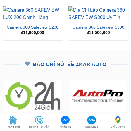
là:
tại
₫16,500,000.
là:
₫15,
Camera 360 Safeview S200
Camera 360 Safeview S300
₫
11,800,000
₫
11,500,000
BÁO CHÍ NÓI VỀ ZKAR AUTO
ZKar Auto tài trợ học bổng kỹ
CEO từng nâng cấp hơn 7.000 ô
thuật ô tô cho thanh niên nghèo
tô mở hệ thống chăm sóc xe hơi
Trang chủ
Hotline Tư Vấn
Nhắn tin
Chat Zalo
Chỉ đường