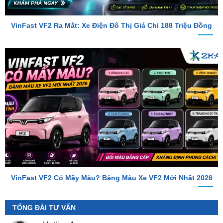
VinFast VF2 Ra Mắt: Xe Điện Đô Thị Giá Chỉ 188 Triệu Đồng
VinFast VF2 Có Mấy Màu? Bảng Màu Xe VF2 Mới Nhất 2026
TỔNG ĐÀI TƯ VẤN