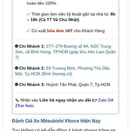
hoàn tiền 100%.
✅ Thời gian làm việc kỹ thuật gắn tại nhà từ:
8h
– 18h (Cả T7 Và Chủ Nhật)
✅ Có xuất
hóa đơn VAT
cho Khách Hàng
🌐 Chi Nhánh 1:
277–279 Đường số 9A, KDC Trung
Sơn, xã Bình Hưng, TP.HCM (giáp khu Him Lam Quận
7)
🌐 Chi Nhánh 2:
93 Trương Định, Phường Thủ Dầu
Một, Tp.HCM (Bình Dương cũ)
🌐 Chi Nhánh 3:
Huỳnh Tấn Phát, Quận 7, Tp.HCM
📞 Nhấn vào
Liên hệ ngay nhận ưu đãi 👉
Zalo OA
ZKar Auto
Đánh Giá Xe Mitsubishi Xforce Hiện Nay
Tuy không có hệ dẫn động 4 bánh nhưng hãng xe