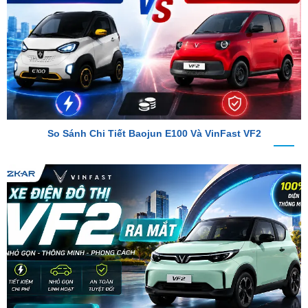
So Sánh Chi Tiết Baojun E100 Và VinFast VF2