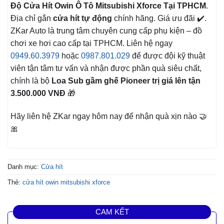
Độ Cửa Hít Owin Ô Tô Mitsubishi Xforce Tại TPHCM
.
Địa chỉ gắn
cửa hít tự động
chính hãng. Giá ưu đãi ✔️.
ZKar Auto là trung tâm chuyên cung cấp phụ kiện – đồ
chơi xe hơi cao cấp tại TPHCM. Liên hệ ngay
0949.60.3979
hoặc
0987.801.029
để được đội kỹ thuật
viên tận tâm tư vấn và nhận được phần quà siêu chất,
chính là bộ
Loa Sub gầm ghế Pioneer trị giá lên tận
3.500.000 VNĐ
🎁
Hãy liên hệ ZKar ngay hôm nay để nhận quà xịn nào 🤝
🎀
Danh mục:
Cửa hít
Thẻ:
cửa hít owin mitsubishi xforce
CAM KẾT