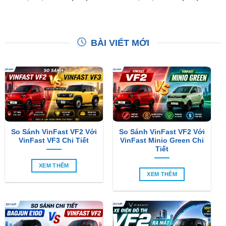
gốc
hiện
gốc
hiện
là:
tại
là:
tại
₫15,000,000.
là:
₫18,000,000.
là:
₫14,500,000.
₫16,
BÀI VIẾT MỚI
So Sánh VinFast VF2 Với
So Sánh VinFast VF2 Với
VinFast VF3 Chi Tiết
VinFast Minio Green Chi
Tiết
XEM THÊM
XEM THÊM