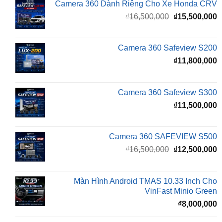
Camera 360 Dành Riêng Cho Xe Honda CRV
Giá
G
₫
16,500,000
₫
15,500,000
gốc
h
là:
t
₫16,500,000.
l
Camera 360 Safeview S200
₫
₫
11,800,000
Camera 360 Safeview S300
₫
11,500,000
Camera 360 SAFEVIEW S500
Giá
G
₫
16,500,000
₫
12,500,000
gốc
h
là:
t
₫16,500,000.
l
Màn Hình Android TMAS 10.33 Inch Cho
₫
VinFast Minio Green
₫
8,000,000