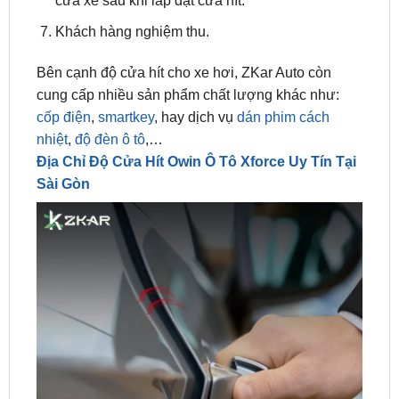
cửa xe sau khi lắp đặt cửa hít.
Khách hàng nghiệm thu.
Bên cạnh độ cửa hít cho xe hơi, ZKar Auto còn
cung cấp nhiều sản phẩm chất lượng khác như:
cốp điện
,
smartkey
, hay dịch vụ
dán phim cách
nhiệt
,
độ đèn ô tô
,…
Địa Chỉ Độ Cửa Hít Owin Ô Tô Xforce Uy Tín Tại
Sài Gòn