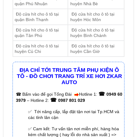
quận Phú Nhuận
huyện Nhà Bè
Độ cửa hít cho ô tô tại
Độ cửa hít cho ô tô tại
quận Bình Thạnh
huyện Hóc Môn
Độ cửa hít cho ô tô tại
Độ cửa hít cho ô tô tại
quận Tân Phú
huyện Bình Chánh
Độ cửa hít cho ô tô tại
Độ cửa hít cho ô tô tại
huyện Củ Chi
huyện Cần Giờ
ĐỊA CHỈ TỚI TRUNG TÂM PHỤ KIỆN Ô
TÔ - ĐỒ CHƠI TRANG TRÍ XE HƠI ZKAR
AUTO
☎
☎
Bấm vào để gọi Tổng Đài
Hotline 1:
0949 60
☎
3979
– Hotline 2:
0987 801 029
✅ Tới nâng cấp, lắp đặt tận nơi tại Tp.HCM và
các tỉnh lân cận
✅ Cam kết: Tư vấn tận nơi miễn phí, hàng hóa
kém chất lượng ( hay lỗi do nhà sản xuất ) =>