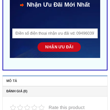
MÔ TẢ
ĐÁNH GIÁ (0)
Rate this product
Đèn Bi Gầm GX201 Zestech 2.0 Inch
không chỉ là