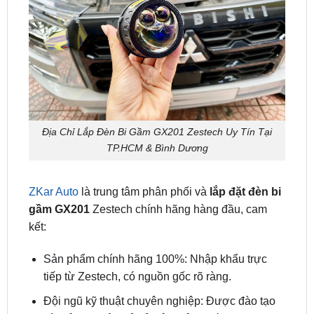
Địa Chỉ Lắp Đèn Bi Gầm GX201 Zestech Uy Tín Tại
TP.HCM & Bình Dương
ZKar Auto
là trung tâm phân phối và
lắp đặt đèn bi
gầm GX201
Zestech chính hãng hàng đầu, cam
kết:
Sản phẩm chính hãng 100%: Nhập khẩu trực
tiếp từ Zestech, có nguồn gốc rõ ràng.
Đội ngũ kỹ thuật chuyên nghiệp: Được đào tạo
bài bản, thi công tỉ mỉ, đảm bảo chất lượng.
Dịch vụ tận tâm: Hỗ trợ tư vấn 24/7, lắp đặt tận