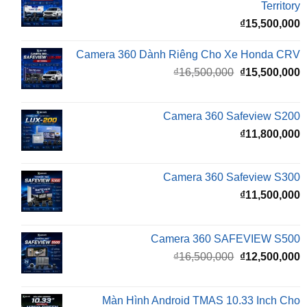
Camera 360 Dành Riêng Cho Xe Honda CRV
Giá
G
₫
16,500,000
₫
15,500,000
gốc
h
là:
t
₫16,500,000.
l
Camera 360 Safeview S200
₫
₫
11,800,000
Camera 360 Safeview S300
₫
11,500,000
Camera 360 SAFEVIEW S500
Giá
G
₫
16,500,000
₫
12,500,000
gốc
h
là:
t
₫16,500,000.
l
Màn Hình Android TMAS 10.33 Inch Cho
₫
VinFast Minio Green
₫
8,000,000