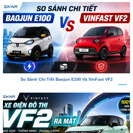
So Sánh Chi Tiết Baojun E100 Và VinFast VF2