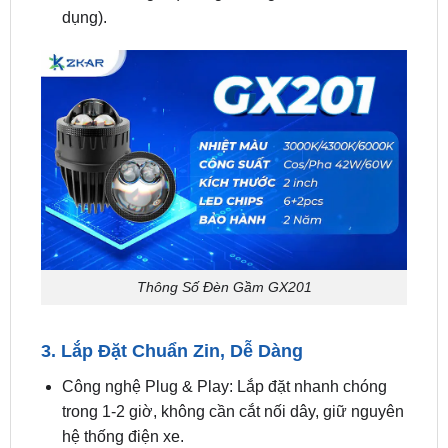
Thông Số Đèn Gầm GX201
3. Lắp Đặt Chuẩn Zin, Dễ Dàng
Công nghệ Plug & Play: Lắp đặt nhanh chóng
trong 1-2 giờ, không cần cắt nối dây, giữ nguyên
hệ thống điện xe.
Tương thích đa dạng: Phù hợp với các dòng xe
phổ biến như VinFast VF5, VF6, Toyota Corolla,