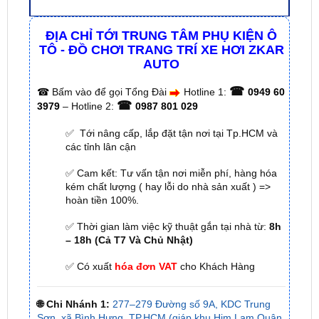
TÔ - ĐỒ CHƠI TRANG TRÍ XE HƠI ZKAR
AUTO
☎
☎
Bấm vào để gọi Tổng Đài
Hotline 1:
0949 60
☎
3979
– Hotline 2:
0987 801 029
✅ Tới nâng cấp, lắp đặt tận nơi tại Tp.HCM và
các tỉnh lân cận
✅ Cam kết: Tư vấn tận nơi miễn phí, hàng hóa
kém chất lượng ( hay lỗi do nhà sản xuất ) =>
hoàn tiền 100%.
✅ Thời gian làm việc kỹ thuật gắn tại nhà từ:
8h
– 18h (Cả T7 Và Chủ Nhật)
✅ Có xuất
hóa đơn VAT
cho Khách Hàng
🌐 Chi Nhánh 1:
277–279 Đường số 9A, KDC Trung
Sơn, xã Bình Hưng, TP.HCM (giáp khu Him Lam Quận
7)