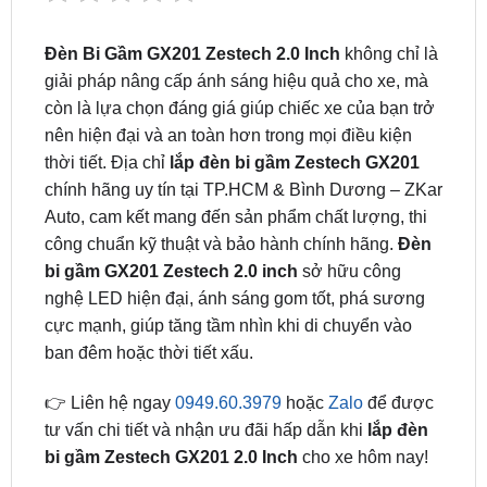
giải pháp nâng cấp ánh sáng hiệu quả cho xe, mà
còn là lựa chọn đáng giá giúp chiếc xe của bạn trở
nên hiện đại và an toàn hơn trong mọi điều kiện
thời tiết. Địa chỉ
lắp đèn bi gầm Zestech GX201
chính hãng uy tín tại TP.HCM & Bình Dương – ZKar
Auto, cam kết mang đến sản phẩm chất lượng, thi
công chuẩn kỹ thuật và bảo hành chính hãng.
Đèn
bi gầm GX201 Zestech 2.0 inch
sở hữu công
nghệ LED hiện đại, ánh sáng gom tốt, phá sương
cực mạnh, giúp tăng tầm nhìn khi di chuyển vào
ban đêm hoặc thời tiết xấu.
👉 Liên hệ ngay
0949.60.3979
hoặc
Zalo
để được
tư vấn chi tiết và nhận ưu đãi hấp dẫn khi
lắp đèn
bi gầm Zestech GX201 2.0 Inch
cho xe hôm nay!
Đèn Bi Gầm GX201 Zestech 2.0 Inch –
Nâng Tầm Hệ Thống Chiếu Sáng Xe