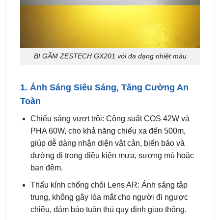
BI GẦM ZESTECH GX201 với đa dạng nhiệt màu
1. Ánh Sáng Siêu Sáng, Tăng Cường An
Toàn
Chiếu sáng vượt trội: Công suất COS 42W và
PHA 60W, cho khả năng chiếu xa đến 500m,
giúp dễ dàng nhận diện vật cản, biển báo và
đường đi trong điều kiện mưa, sương mù hoặc
ban đêm.
Thấu kính chống chói Lens AR: Ánh sáng tập
trung, không gây lóa mắt cho người đi ngược
chiều, đảm bảo tuân thủ quy định giao thông.
Ba chế độ nhiệt màu linh hoạt:
• 3000K (vàng): Tối ưu cho sương mù hoặc