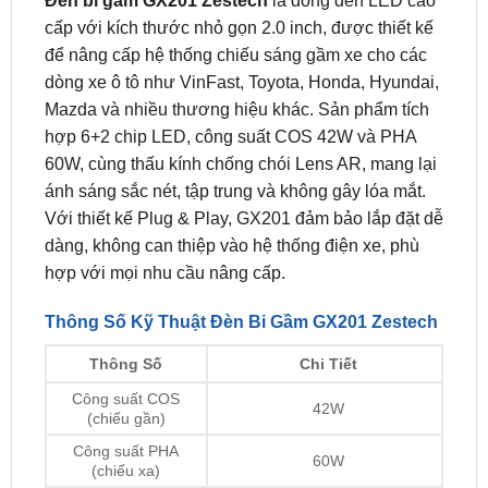
dòng xe ô tô như VinFast, Toyota, Honda, Hyundai,
Mazda và nhiều thương hiệu khác. Sản phẩm tích
hợp 6+2 chip LED, công suất COS 42W và PHA
60W, cùng thấu kính chống chói Lens AR, mang lại
ánh sáng sắc nét, tập trung và không gây lóa mắt.
Với thiết kế Plug & Play, GX201 đảm bảo lắp đặt dễ
dàng, không can thiệp vào hệ thống điện xe, phù
hợp với mọi nhu cầu nâng cấp.
Thông Số Kỹ Thuật Đèn Bi Gầm GX201 Zestech
Thông Số
Chi Tiết
Công suất COS
42W
(chiếu gần)
Công suất PHA
60W
(chiếu xa)
3000K (vàng), 4300K (trắng ngả
Nhiệt màu
vàng), 6000K (trắng)