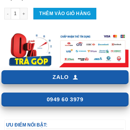
Đèn Bi Gầm GX201 Zestech 2.0 Inch số lượng
THÊM VÀO GIỎ HÀNG
ZALO
0949 60 3979
ƯU ĐIỂM NỔI BẬT: