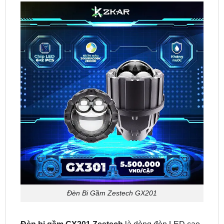
Đèn Bi Gầm Zestech GX201
Đèn bi gầm GX201 Zestech
là dòng đèn LED cao
cấp với kích thước nhỏ gọn 2.0 inch, được thiết kế
để nâng cấp hệ thống chiếu sáng gầm xe cho các