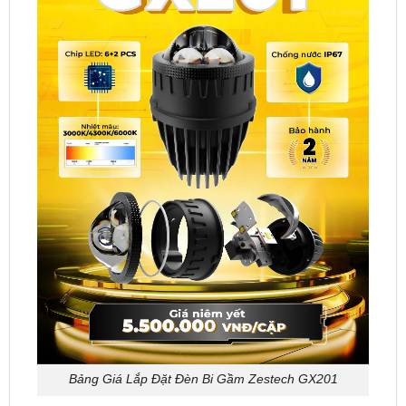
Bảng Giá Lắp Đặt Đèn Bi Gầm Zestech GX201
⇒ Giá trọn gói:
5.500.000 VNĐ
(bao gồm lắp đặt).