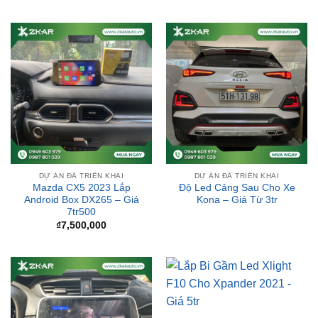
DỰ ÁN ĐÃ TRIỂN KHAI
DỰ ÁN ĐÃ TRIỂN KHAI
Mazda CX5 2023 Lắp
Độ Led Cảng Sau Cho Xe
Android Box DX265 – Giá
Kona – Giá Từ 3tr
7tr500
₫
7,500,000
DỰ ÁN ĐÃ TRIỂN KHAI
Lắp Bi Gầm Led Xlight F10
Cho Xpander 2021 – Giá 5tr