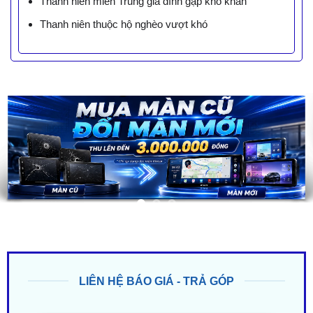
Thanh niên miền Trung gia đình gặp khó khăn
Thanh niên thuộc hộ nghèo vượt khó
LIÊN HỆ BÁO GIÁ - TRẢ GÓP
ZALO