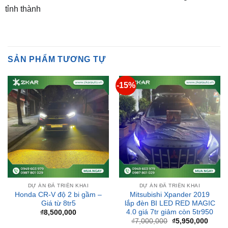
SẢN PHẨM TƯƠNG TỰ
-15%
DỰ ÁN ĐÃ TRIỂN KHAI
DỰ ÁN ĐÃ TRIỂN KHAI
Honda CR-V độ 2 bi gầm –
Mitsubishi Xpander 2019
Giá từ 8tr5
lắp đèn BI LED RED MAGIC
4.0 giá 7tr giảm còn 5tr950
₫
8,500,000
Giá
Giá
₫
7,000,000
₫
5,950,000
gốc
hiện
là:
tại
₫7,000,000.
là:
₫5,95