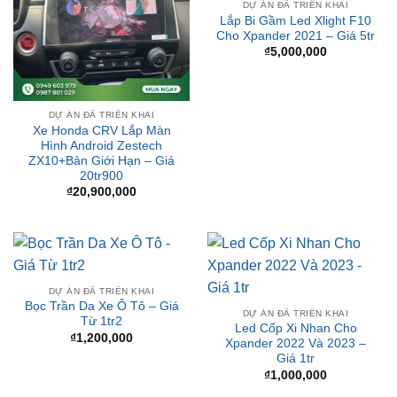
₫
5,000,000
DỰ ÁN ĐÃ TRIỂN KHAI
Xe Honda CRV Lắp Màn
Hình Android Zestech
ZX10+Bản Giới Hạn – Giá
20tr900
₫
20,900,000
DỰ ÁN ĐÃ TRIỂN KHAI
Bọc Trần Da Xe Ô Tô – Giá
DỰ ÁN ĐÃ TRIỂN KHAI
Từ 1tr2
Led Cốp Xi Nhan Cho
₫
1,200,000
Xpander 2022 Và 2023 –
Giá 1tr
₫
1,000,000