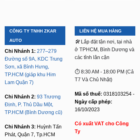
CÔNG TY TNHH ZKAR
LIÊN HỆ MUA HÀNG
AUTO
🛠️
Lắp đặt tận nơi, tại nhà
ở TPHCM, Bình Dương và
Chi Nhánh 1:
277–279
các tỉnh lân cận
Đường số 9A, KDC Trung
Sơn, xã Bình Hưng,
⏱️ 8:30 AM - 18:00 PM (Cả
TP.HCM (giáp khu Him
T7 Và Chủ Nhật)
Lam Quận 7)
Mã số thuế:
0318103254 -
Chi Nhánh 2:
93 Trương
Ngày cấp phép:
Định, P. Thủ Dầu Một,
16/10/2023
TP.HCM (Bình Dương cũ)
Có xuất VAT cho Công
Chi Nhánh 3:
Huỳnh Tấn
Ty
Phát, Quận 7, Tp.HCM