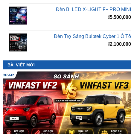
₫
5,500,000
Đèn Trợ Sáng Bulbtek Cyber 1 Ô Tô
₫
2,100,000
BÀI VIẾT MỚI
So Sánh VinFast VF2 Với VinFast VF3 Chi Tiết