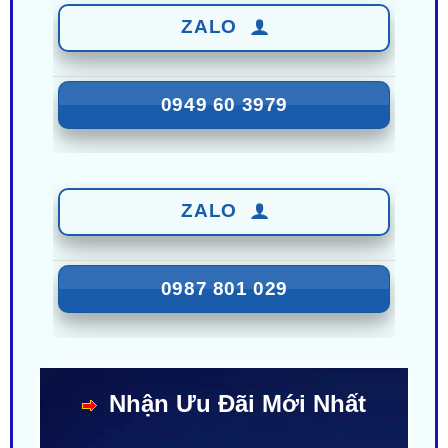
0949 60 3979
ZALO
0987 801 029
Nhận Ưu Đãi Mới Nhất