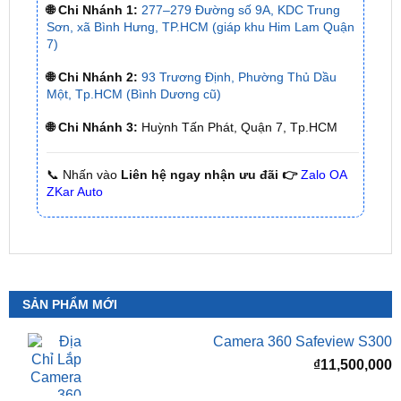
🌐 Chi Nhánh 2:
93 Trương Định, Phường Thủ Dầu
Một, Tp.HCM (Bình Dương cũ)
🌐 Chi Nhánh 3:
Huỳnh Tấn Phát, Quận 7, Tp.HCM
📞 Nhấn vào
Liên hệ ngay nhận ưu đãi 👉
Zalo OA
ZKar Auto
SẢN PHẨM MỚI
Camera 360 Safeview S300
₫
11,500,000
Camera 360 SAFEVIEW S500
Giá
G
₫
16,500,000
₫
12,500,000