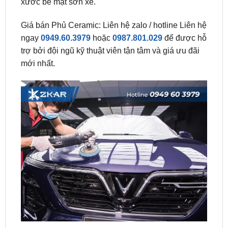
ngay
0949.60.3979
hoặc
0987.801.029
để được hỗ
trợ bởi đội ngũ kỹ thuật viên tận tâm và giá ưu đãi
mới nhất.
Địa Chỉ Phủ Ceramic Cho Xe VinFast
VF5 Tại TP.HCM