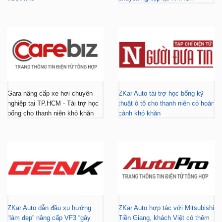
Gara nâng cấp xe hơi chuyên
ZKar Auto tài trợ học bổng kỹ
nghiệp tại TP.HCM - Tài trợ học
thuật ô tô cho thanh niên có hoàn
bổng cho thanh niên khó khăn
cảnh khó khăn
ZKar Auto dẫn đầu xu hướng
ZKar Auto hợp tác với Mitsubishi
“làm đẹp” nâng cấp VF3 “gây
Tiền Giang, khách Việt có thêm
bão” giới trẻ hiện nay
địa điểm lắp đặt...