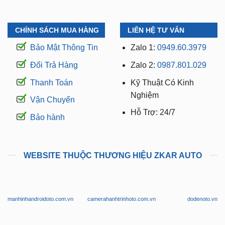
CHÍNH SÁCH MUA HÀNG
LIÊN HỆ TƯ VẤN
Bảo Mật Thông Tin
Zalo 1:
0949.60.3979
Đổi Trả Hàng
Zalo 2:
0987.801.029
Thanh Toán
Kỹ Thuật Có Kinh
Nghiệm
Vận Chuyển
Hỗ Trợ: 24/7
Bảo hành
WEBSITE THUỘC THƯƠNG HIỆU ZKAR AUTO
manhinhandroidoto.com.vn
camerahanhtrinhoto.com.vn
dodenoto.vn
dogheoto.vn
dochoixesang.com.vn
phukienotovinfast.vn