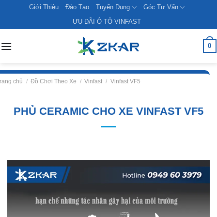
Skip
Giới Thiệu
Đào Tạo
Tuyển Dụng
Góc Tư Vấn
to
ƯU ĐÃI Ô TÔ VINFAST
content
0
rang chủ
/
Đồ Chơi Theo Xe
/
Vinfast
/
Vinfast VF5
PHỦ CERAMIC CHO XE VINFAST VF5