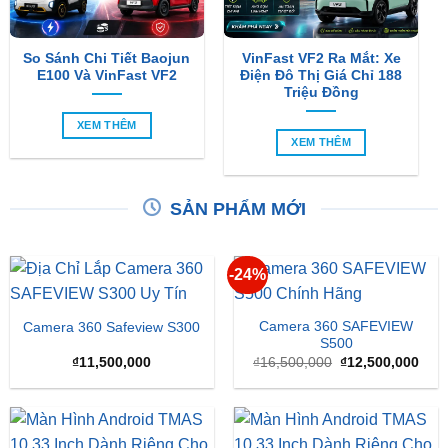
So Sánh Chi Tiết Baojun
VinFast VF2 Ra Mắt: Xe
E100 Và VinFast VF2
Điện Đô Thị Giá Chỉ 188
Triệu Đồng
XEM THÊM
XEM THÊM
SẢN PHẨM MỚI
-24%
Camera 360 SAFEVIEW
Camera 360 Safeview S300
S500
Giá
Giá
₫
11,500,000
₫
16,500,000
₫
12,500,000
gốc
hiện
là:
tại
₫16,500,000.
là:
₫12,