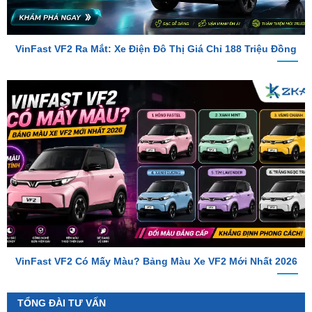
VinFast VF2 Ra Mắt: Xe Điện Đô Thị Giá Chỉ 188 Triệu Đồng
VinFast VF2 Có Mấy Màu? Bảng Màu Xe VF2 Mới Nhất 2026
TỔNG ĐÀI TƯ VẤN
Hotline 1
0987.801.029