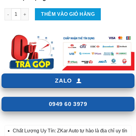
Phủ Ceramic Cho Xe VinFast VF5 số lượng
THÊM VÀO GIỎ HÀNG
ZALO
0949 60 3979
Chất Lượng Uy Tín: ZKar Auto tự hào là địa chỉ uy tín