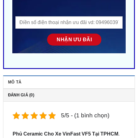
MÔ TẢ
ĐÁNH GIÁ (0)
5/5 - (1 bình chọn)
Phủ Ceramic Cho Xe VinFast VF5
Tại TPHCM
.
Địa chỉ Phủ Ceramic cho ô tô
VinFast VF5
chính
hãng. Giá ưu đãi ✔️. ZKar Auto trung tâm chuyên