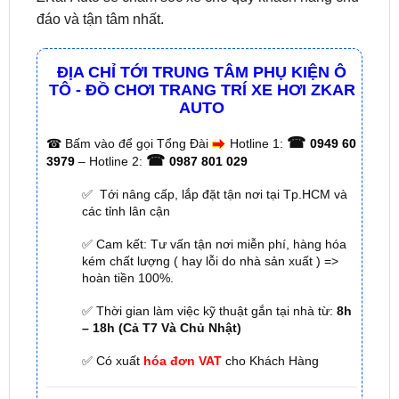
ĐỊA CHỈ TỚI TRUNG TÂM PHỤ KIỆN Ô
TÔ - ĐỒ CHƠI TRANG TRÍ XE HƠI ZKAR
AUTO
☎
☎
Bấm vào để gọi Tổng Đài
Hotline 1:
0949 60
☎
3979
– Hotline 2:
0987 801 029
✅ Tới nâng cấp, lắp đặt tận nơi tại Tp.HCM và
các tỉnh lân cận
✅ Cam kết: Tư vấn tận nơi miễn phí, hàng hóa
kém chất lượng ( hay lỗi do nhà sản xuất ) =>
hoàn tiền 100%.
✅ Thời gian làm việc kỹ thuật gắn tại nhà từ:
8h
– 18h (Cả T7 Và Chủ Nhật)
✅ Có xuất
hóa đơn VAT
cho Khách Hàng
🌐 Chi Nhánh 1:
277–279 Đường số 9A, KDC Trung
Sơn, xã Bình Hưng, TP.HCM (giáp khu Him Lam Quận
7)