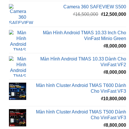
gốc
h
là:
t
₫16,500,000.
l
Màn Hình Android TMAS 10.33 Inch Cho
₫
VinFast Minio Green
₫
8,000,000
Màn Hình Android TMAS 10.33 Dành Cho
VinFast VF2
₫
8,000,000
Màn hình Cluster Android TMAS T600 Dành
Cho VinFast VF3
₫
10,800,000
Màn hình Cluster Android TMAS T500 Dành
Cho VinFast VF3
₫
8,800,000
Đèn Bi LED X-LIGHT F+ PRO MINI