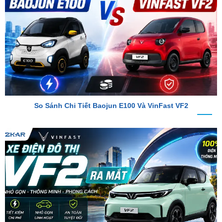
So Sánh Chi Tiết Baojun E100 Và VinFast VF2