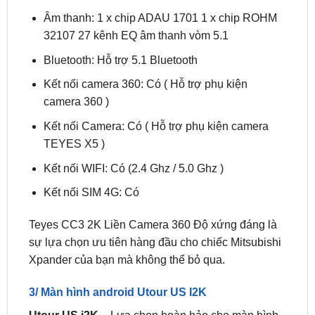
Bluetooth: Hỗ trợ 5.1 Bluetooth
Kết nối camera 360: Có ( Hỗ trợ phụ kiện
camera 360 )
Kết nối Camera: Có ( Hỗ trợ phụ kiện camera
TEYES X5 )
Kết nối WIFI: Có (2.4 Ghz / 5.0 Ghz )
Kết nối SIM 4G: Có
Teyes CC3 2K Liền Camera 360 Độ xứng đáng là
sự lựa chọn ưu tiên hàng đầu cho chiếc Mitsubishi
Xpander của bạn mà không thể bỏ qua.
3/ Màn hình android Utour US I2K
Utour US i2K
– Lựa chọn hoàn hảo cho màn hình
Android ô tô Xpander với khả năng hiển thị siêu
sắc nét, lắp đặt tiện lợi, và tích hợp nhiều công