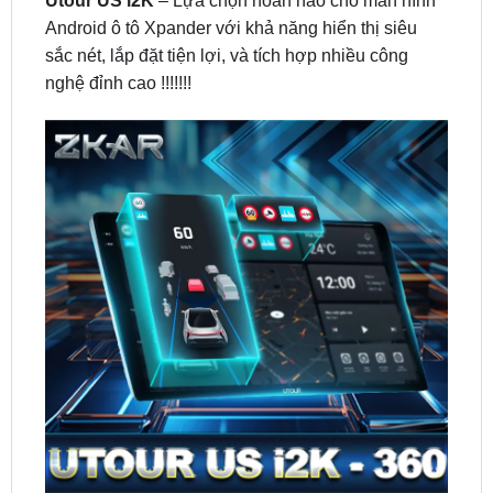
nghệ đỉnh cao !!!!!!!
【 Lắp Đặt 】Màn hình android Utour US I2K