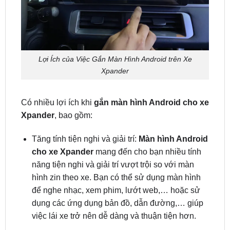
Lợi Ích của Việc Gắn Màn Hình Android trên Xe
Xpander
Có nhiều lợi ích khi
gắn màn hình Android cho xe
Xpander
, bao gồm:
Tăng tính tiện nghi và giải trí:
Màn hình Android
cho xe Xpander
mang đến cho bạn nhiều tính
năng tiện nghi và giải trí vượt trội so với màn
hình zin theo xe. Bạn có thể sử dụng màn hình
để nghe nhạc, xem phim, lướt web,… hoặc sử
dụng các ứng dụng bản đồ, dẫn đường,… giúp
việc lái xe trở nên dễ dàng và thuận tiện hơn.
Tăng tính an toàn:
Màn hình Android ô tô cho
Xpander
tích hợp nhiều tính năng an toàn như