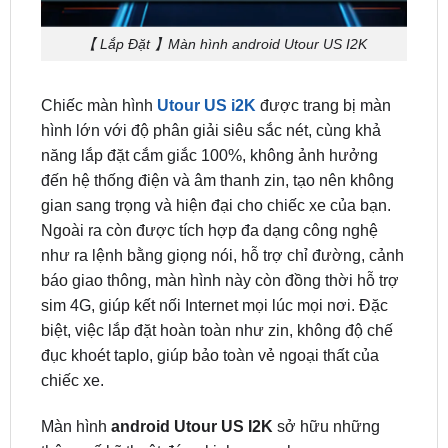
Chiếc màn hình
Utour US i2K
được trang bị màn
hình lớn với độ phân giải siêu sắc nét, cùng khả
năng lắp đặt cắm giắc 100%, không ảnh hưởng
đến hệ thống điện và âm thanh zin, tạo nên không
gian sang trọng và hiện đại cho chiếc xe của bạn.
Ngoài ra còn được tích hợp đa dạng công nghệ
như ra lệnh bằng giọng nói, hỗ trợ chỉ đường, cảnh
báo giao thông, màn hình này còn đồng thời hỗ trợ
sim 4G, giúp kết nối Internet mọi lúc mọi nơi. Đặc
biệt, việc lắp đặt hoàn toàn như zin, không độ chế
đục khoét taplo, giúp bảo toàn vẻ ngoại thất của
chiếc xe.
Màn hình
android Utour US I2K
sở hữu những
thông số kỹ thuật đáng kinh ngạc như:
Màn hình kích: thước 9, 10.25, 12, 13 inch