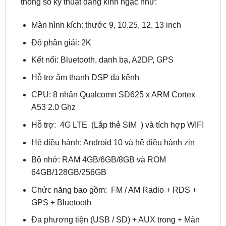
Độ phân giải: 2K
Kết nối: Bluetooth, danh bạ, A2DP, GPS
Hỗ trợ âm thanh DSP đa kênh
CPU: 8 nhân Qualcomn SD625 x ARM Cortex
A53 2.0 Ghz
Hỗ trợ: 4G LTE (Lắp thẻ SIM ) và tích hợp WIFI
Hệ điều hành: Android 10 và hệ điều hành zin
Bộ nhớ: RAM 4GB/6GB/8GB và ROM
64GB/128GB/256GB
Chức năng bao gồm: FM / AM Radio + RDS +
GPS + Bluetooth
Đa ​​phương tiện (USB / SD) + AUX trong + Màn
hình Mirroring + Tích hợp WiFi
Hỗ trợ đa chức năng: DAB +, DVR, TPMS, TV