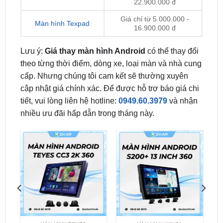
16.900.000 đ
Lưu ý:
Giá thay màn hình Android
có thể thay đổi
theo từng thời điểm, dòng xe, loại màn và nhà cung
cấp. Nhưng chúng tôi cam kết sẽ thường xuyên
cập nhật giá chính xác. Để được hỗ trợ báo giá chi
tiết, vui lòng liên hệ hotline:
0949.60.3979
và nhận
nhiều ưu đãi hấp dẫn trong tháng này.
MÀN HÌNH TEYES
MÀN HÌNH WINCA
Màn Hình Android
Màn Hình Android
0
Teyes CC3 2K Liền
S200+ 13 Inch Pro 360