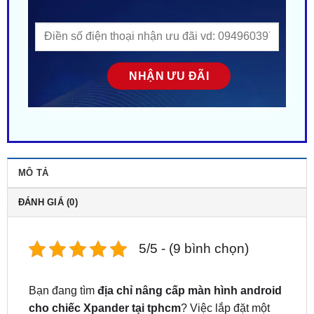
MÔ TẢ
ĐÁNH GIÁ (0)
5/5 - (9 bình chọn)
Bạn đang tìm
địa chỉ nâng cấp màn hình android
cho chiếc Xpander tại tphcm
? Việc lắp đặt một
màn hình Android chính là giải pháp tuyệt vời để
nâng cấp tính năng giải trí cho Xế Yêu của mình.