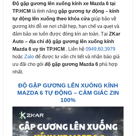
tự động lên xuống theo khóa cửa
giúp bảo vệ
gương khi đỗ xe nơi chật hẹp, hạn chế va quẹt và
đảm bảo xe luôn được đóng kín an toàn. Tại
ZKar
Auto – địa chỉ độ gập gương lên xuống kính
Mazda 6 uy tín TP.HCM
. Liên hệ
0949.60.3979
hoặc
Zalo
để được tư vấn chi tiết và nhận báo giá
ưu đãi cho gói
độ gập gương Mazda 6
phù hợp
nhất.
ĐỘ GẬP GƯƠNG LÊN XUỐNG KÍNH
MAZDA 6 TỰ ĐỘNG – CẮM GIẮC ZIN
100%