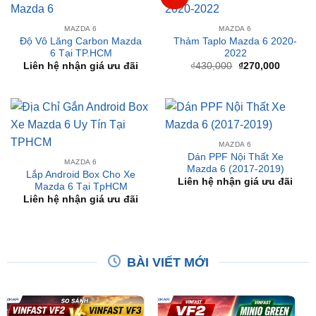
Độ Vô Lăng Carbon Mazda
Thảm Taplo Mazda 6 2020-
6 Tại TP.HCM
2022
Giá
Giá
Liên hệ nhận giá ưu đãi
₫
430,000
₫
270,000
gốc
hiện
là:
tại
₫430,000.
là:
₫270,00
MAZDA 6
Dán PPF Nội Thất Xe
MAZDA 6
Mazda 6 (2017-2019)
Lắp Android Box Cho Xe
Liên hệ nhận giá ưu đãi
Mazda 6 Tại TpHCM
Liên hệ nhận giá ưu đãi
BÀI VIẾT MỚI