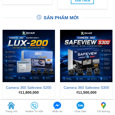
SẢN PHẨM MỚI
Camera 360 Safeview S200
Camera 360 Safeview S300
₫
11,800,000
₫
11,500,000
-24%
Trang chủ
Hotline Tư Vấn
Nhắn tin
Chat Zalo
Chỉ đường