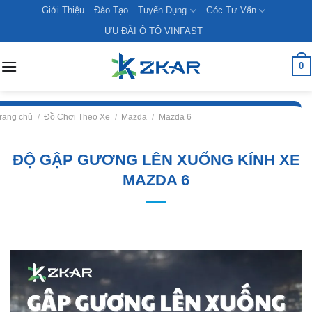
Skip
Giới Thiệu
Đào Tạo
Tuyển Dụng
Góc Tư Vấn
to
ƯU ĐÃI Ô TÔ VINFAST
content
0
rang chủ
/
Đồ Chơi Theo Xe
/
Mazda
/
Mazda 6
ĐỘ GẬP GƯƠNG LÊN XUỐNG KÍNH XE
MAZDA 6