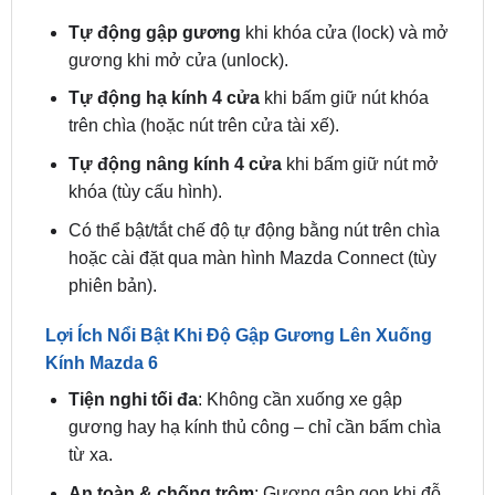
gương khi mở cửa (unlock).
Tự động hạ kính 4 cửa
khi bấm giữ nút khóa
trên chìa (hoặc nút trên cửa tài xế).
Tự động nâng kính 4 cửa
khi bấm giữ nút mở
khóa (tùy cấu hình).
Có thể bật/tắt chế độ tự động bằng nút trên chìa
hoặc cài đặt qua màn hình Mazda Connect (tùy
phiên bản).
Lợi Ích Nổi Bật Khi Độ Gập Gương Lên Xuống
Kính Mazda 6
Tiện nghi tối đa
: Không cần xuống xe gập
gương hay hạ kính thủ công – chỉ cần bấm chìa
từ xa.
An toàn & chống trộm
: Gương gập gọn khi đỗ
xe, giảm nguy cơ va quẹt; hạ kính nhanh giúp
thông gió cabin trước khi lên xe.