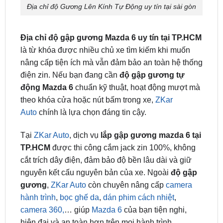
Địa chỉ độ gập gương Mazda 6 uy tín tại TP.HCM
là từ khóa được nhiều chủ xe tìm kiếm khi muốn
nâng cấp tiện ích mà vẫn đảm bảo an toàn hệ thống
điện zin. Nếu bạn đang cần
độ gập gương tự
động Mazda 6
chuẩn kỹ thuật, hoạt động mượt mà
theo khóa cửa hoặc nút bấm trong xe,
ZKar
Auto
chính là lựa chọn đáng tin cậy.
Tại
ZKar Auto
, dịch vụ
lắp gập gương mazda 6 tại
TP.HCM
được thi công cắm jack zin 100%, không
cắt trích dây điện, đảm bảo độ bền lâu dài và giữ
nguyên kết cấu nguyên bản của xe. Ngoài
độ gập
gương
,
ZKar Auto
còn chuyên nâng cấp
camera
hành trình
,
bọc ghế da
,
dán phim cách nhiệt
,
camera 360,
… giúp
Mazda 6
của bạn tiện nghi,
hiện đại và an toàn hơn trên mọi hành trình.
Câu Hỏi Thường Gặp Độ Gập Gương mazda 6