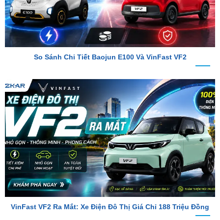
So Sánh Chi Tiết Baojun E100 Và VinFast VF2
VinFast VF2 Ra Mắt: Xe Điện Đô Thị Giá Chỉ 188 Triệu Đồng