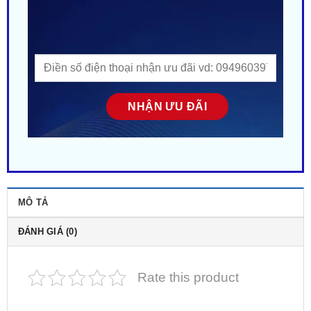
MÔ TẢ
ĐÁNH GIÁ (0)
Rate this product
Độ gập gương lên xuống kính xe Mazda 6 tại
TP.HCM
là tính năng
gập gương tự động – kính