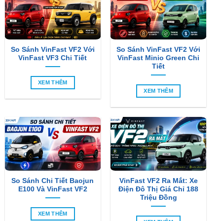
So Sánh VinFast VF2 Với
So Sánh VinFast VF2 Với
VinFast VF3 Chi Tiết
VinFast Minio Green Chi
Tiết
XEM THÊM
XEM THÊM
So Sánh Chi Tiết Baojun
VinFast VF2 Ra Mắt: Xe
E100 Và VinFast VF2
Điện Đô Thị Giá Chỉ 188
Triệu Đồng
XEM THÊM
XEM THÊM