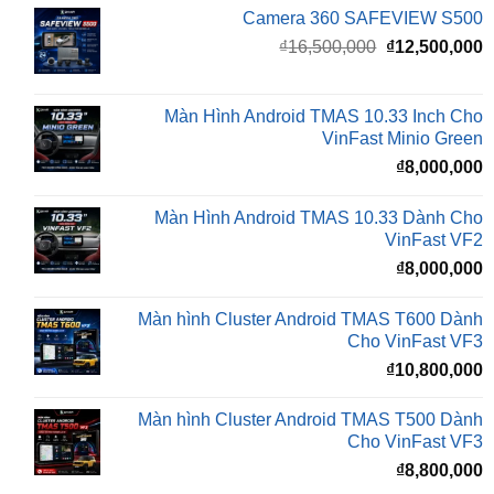
gốc
h
là:
t
₫16,500,000.
l
Màn Hình Android TMAS 10.33 Inch Cho
₫
VinFast Minio Green
₫
8,000,000
Màn Hình Android TMAS 10.33 Dành Cho
VinFast VF2
₫
8,000,000
Màn hình Cluster Android TMAS T600 Dành
Cho VinFast VF3
₫
10,800,000
Màn hình Cluster Android TMAS T500 Dành
Cho VinFast VF3
₫
8,800,000
Đèn Bi LED X-LIGHT F+ PRO MINI
₫
5,500,000