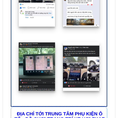
ĐỊA CHỈ TỚI TRUNG TÂM PHỤ KIỆN Ô
TÔ - ĐỒ CHƠI TRANG TRÍ XE HƠI ZKAR
AUTO