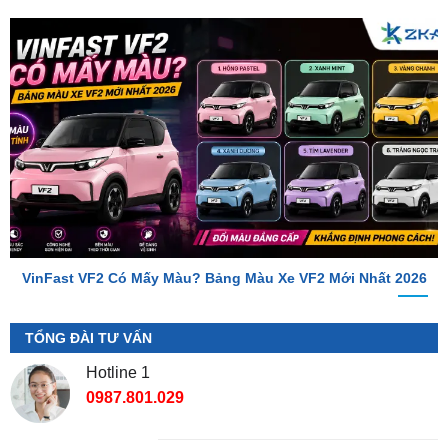
VinFast VF2 Có Mấy Màu? Bảng Màu Xe VF2 Mới Nhất 2026
TỔNG ĐÀI TƯ VẤN
Hotline 1
0987.801.029
Hotline 2
0949.60.3979