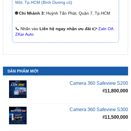
📞 Nhấn vào
Liên hệ ngay nhận ưu đãi 👉
Zalo OA
ZKar Auto
SẢN PHẨM MỚI
Camera 360 Safeview S200
₫
11,800,000
Camera 360 Safeview S300
₫
11,500,000
Camera 360 SAFEVIEW S500
Giá
G
₫
16,500,000
₫
12,500,000