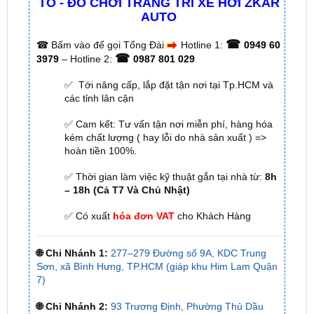
☎
☎
Bấm vào để gọi Tổng Đài
Hotline 1:
0949 60
☎
3979
– Hotline 2:
0987 801 029
✅ Tới nâng cấp, lắp đặt tận nơi tại Tp.HCM và
các tỉnh lân cận
✅ Cam kết: Tư vấn tận nơi miễn phí, hàng hóa
kém chất lượng ( hay lỗi do nhà sản xuất ) =>
hoàn tiền 100%.
✅ Thời gian làm việc kỹ thuật gắn tại nhà từ:
8h
– 18h (Cả T7 Và Chủ Nhật)
✅ Có xuất
hóa đơn VAT
cho Khách Hàng
🌐 Chi Nhánh 1:
277–279 Đường số 9A, KDC Trung
Sơn, xã Bình Hưng, TP.HCM (giáp khu Him Lam Quận
7)
🌐 Chi Nhánh 2:
93 Trương Định, Phường Thủ Dầu
Một, Tp.HCM (Bình Dương cũ)
🌐 Chi Nhánh 3:
Huỳnh Tấn Phát, Quận 7, Tp.HCM