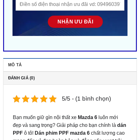
MÔ TẢ
ĐÁNH GIÁ (0)
5/5 - (1 bình chọn)
Bạn muốn giữ gìn nội thất xe
Mazda 6
luôn mới
đẹp và sang trọng? Giải pháp cho bạn chính là
dán
PPF
ô tô!
Dán phim PPF mazda 6
chất lượng cao
mang đến vẻ đẹp hoàn hảo và đẳng cấp vượt trội
cho xế yêu của bạn.
PPF Xe Mazda 6 – Dán ngay tại TPHCM