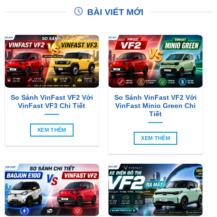
So Sánh VinFast VF2 Với
So Sánh VinFast VF2 Với
VinFast VF3 Chi Tiết
VinFast Minio Green Chi
Tiết
XEM THÊM
XEM THÊM
So Sánh Chi Tiết Baojun
VinFast VF2 Ra Mắt: Xe
E100 Và VinFast VF2
Điện Đô Thị Giá Chỉ 188