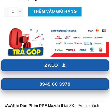
Dán Phim PPF Xe Mazda 6 số lượng
THÊM VÀO GIỎ HÀNG
ZALO
0949 60 3979
🎁🎁Khi
Dán Phim PPF
Mazda 6
tại ZKar Auto, khách