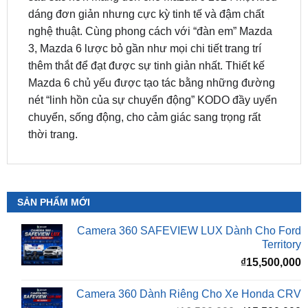
3, Mazda 6 lược bỏ gần như mọi chi tiết trang trí
thêm thắt để đạt được sự tinh giản nhất. Thiết kế
Mazda 6 chủ yếu được tạo tác bằng những đường
nét “linh hồn của sự chuyển động” KODO đầy uyển
chuyển, sống động, cho cảm giác sang trọng rất
thời trang.
SẢN PHẨM MỚI
Camera 360 SAFEVIEW LUX Dành Cho Ford
Territory
₫
15,500,000
Camera 360 Dành Riêng Cho Xe Honda CRV
Giá
G
₫
16,500,000
₫
15,500,000
gốc
h
là:
t