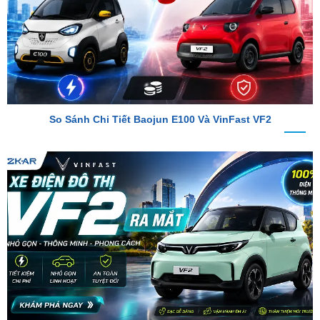
So Sánh Chi Tiết Baojun E100 Và VinFast VF2
VinFast VF2 Ra Mắt: Xe Điện Đô Thị Giá Chỉ 188 Triệu Đồng