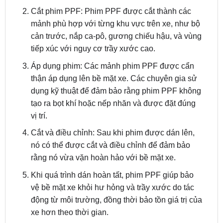
cản trước, nắp ca-pô, gương chiếu hậu, và vùng
tiếp xúc với nguy cơ trầy xước cao.
Áp dụng phim: Các mảnh phim PPF được cẩn
thận áp dụng lên bề mặt xe. Các chuyên gia sử
dụng kỹ thuật để đảm bảo rằng phim PPF không
tạo ra bọt khí hoặc nếp nhăn và được đặt đúng
vị trí.
Cắt và điều chỉnh: Sau khi phim được dán lên,
nó có thể được cắt và điều chỉnh để đảm bảo
rằng nó vừa vặn hoàn hảo với bề mặt xe.
Khi quá trình dán hoàn tất, phim PPF giúp bảo
vệ bề mặt xe khỏi hư hỏng và trầy xước do tác
động từ môi trường, đồng thời bảo tồn giá trị của
xe hơn theo thời gian.
Top 3 Dòng Phim PPF Dành Cho Xe Mazda 6
Tốt Nhất Hiện Nay