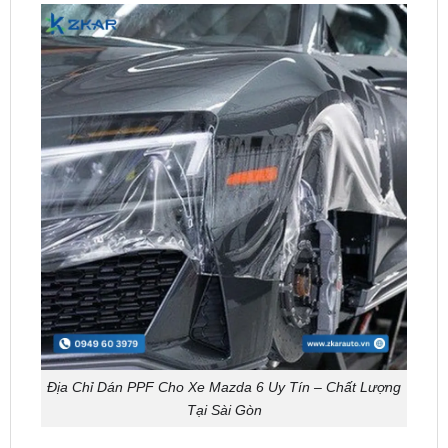
Địa Chỉ Dán PPF Cho Xe Mazda 6 Uy Tín – Chất Lượng
Tại Sài Gòn
ZKar Auto
là trung tâm chuyên
dán PPF
tại
TPHCM, được biết đến với uy tín. Với đội ngũ kỹ