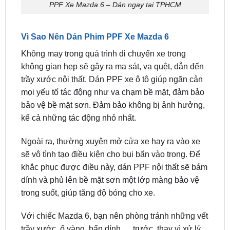
Vì Sao Nên Dán Phim PPF Xe Mazda 6
Không may trong quá trình di chuyển xe trong
không gian hẹp sẽ gây ra ma sát, va quệt, dẫn đến
trầy xước nội thất. Dán PPF xe ô tô giúp ngăn cản
mọi yếu tố tác động như va chạm bề mặt, đảm bảo
bảo vệ bề mặt sơn. Đảm bảo không bị ảnh hưởng,
kể cả những tác động nhỏ nhất.
Ngoài ra, thường xuyên mở cửa xe hay ra vào xe
sẽ vô tình tạo điều kiện cho bụi bẩn vào trong. Để
khắc phục được điều này, dán PPF nội thất sẽ bám
dính và phủ lên bề mặt sơn một lớp màng bảo vệ
trong suốt, giúp tăng độ bóng cho xe.
Với chiếc Mazda 6, bạn nên phòng tránh những vết
trầy xước, ố vàng, bẩn dính,… trước, thay vì xử lý
chúng sau khi chúng đã xảy ra. Ngày nay, tài xế có
thể làm điều này dễ dàng bằng cách dán PPF ô tô