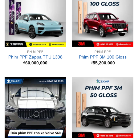
PHIM PPF
PHIM PPF
Phim PPF Zappa TPU 1398
Phim PPF 3M 100 Gloss
₫
60,000,000
₫
55,200,000
PHIM PPF
PHIM PPF
Dán phim PPF cho xe Volvo
Phim PPF 3M 50 Gloss
S60