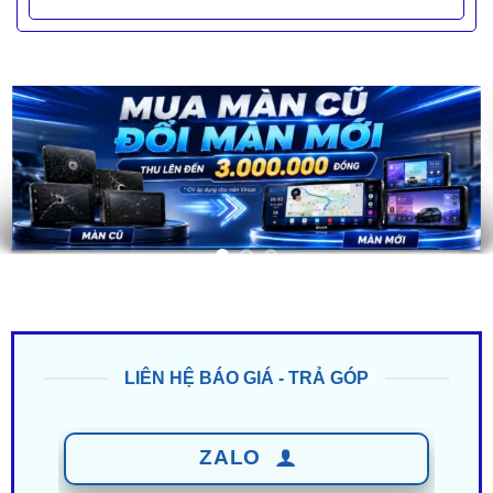
LIÊN HỆ BÁO GIÁ - TRẢ GÓP
ZALO
0949 60 3979