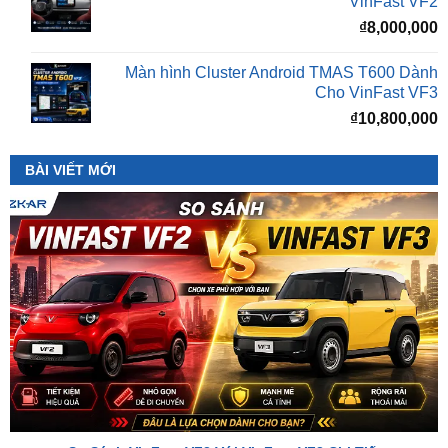
Màn hình Cluster Android TMAS T600 Dành
Cho VinFast VF3
₫
10,800,000
BÀI VIẾT MỚI
So Sánh VinFast VF2 Với VinFast VF3 Chi Tiết