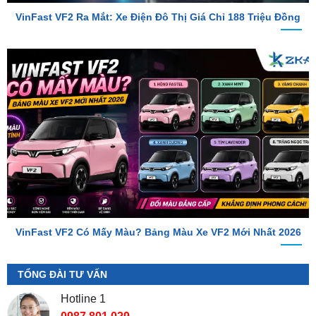
VinFast VF2 Có Mấy Màu? Bảng Màu Xe VF2 Mới Nhất 2026
TỔNG ĐÀI TƯ VẤN
Hotline 1
0987.801.029