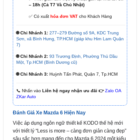
✅ Có xuất
hóa đơn VAT
cho Khách Hàng
🌐 Chi Nhánh 1:
277–279 Đường số 9A, KDC Trung
Sơn, xã Bình Hưng, TP.HCM (giáp khu Him Lam Quận
7)
🌐 Chi Nhánh 2:
93 Trương Định, Phường Thủ Dầu
Một, Tp.HCM (Bình Dương cũ)
🌐 Chi Nhánh 3:
Huỳnh Tấn Phát, Quận 7, Tp.HCM
📞 Nhấn vào
Liên hệ ngay nhận ưu đãi 👉
Zalo OA
ZKar Auto
Đánh Giá Xe Mazda 6 Hiện Nay
Việc áp dụng ngôn ngữ thiết kế KODO thế hệ mới
với triết lý “Less is more – càng đơn giản càng đẹp”
sâu sắc hơn mang đến cho Mazda 6 2024 một kiểu
dáng đơn giản nhưng cực kỳ tinh tế và đậm chất
nghệ thuật. Cùng phong cách với “đàn em” Mazda