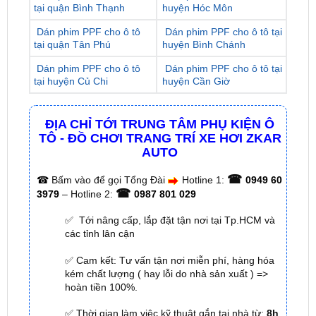
tại quận Tân Phú
huyện Bình Chánh
Dán phim PPF cho ô tô
Dán phim PPF cho ô tô tại
tại huyện Củ Chi
huyện Cần Giờ
ĐỊA CHỈ TỚI TRUNG TÂM PHỤ KIỆN Ô
TÔ - ĐỒ CHƠI TRANG TRÍ XE HƠI ZKAR
AUTO
☎
☎
Bấm vào để gọi Tổng Đài
Hotline 1:
0949 60
☎
3979
– Hotline 2:
0987 801 029
✅ Tới nâng cấp, lắp đặt tận nơi tại Tp.HCM và
các tỉnh lân cận
✅ Cam kết: Tư vấn tận nơi miễn phí, hàng hóa
kém chất lượng ( hay lỗi do nhà sản xuất ) =>
hoàn tiền 100%.
✅ Thời gian làm việc kỹ thuật gắn tại nhà từ:
8h
– 18h (Cả T7 Và Chủ Nhật)