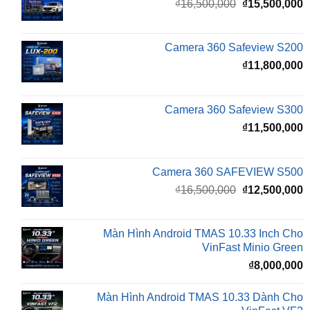
₫16,500,000.
l
Camera 360 Safeview S200
₫
₫
11,800,000
Camera 360 Safeview S300
₫
11,500,000
Camera 360 SAFEVIEW S500
Giá
G
₫
16,500,000
₫
12,500,000
gốc
h
là:
t
₫16,500,000.
l
Màn Hình Android TMAS 10.33 Inch Cho
₫
VinFast Minio Green
₫
8,000,000
Màn Hình Android TMAS 10.33 Dành Cho
VinFast VF2
₫
8,000,000