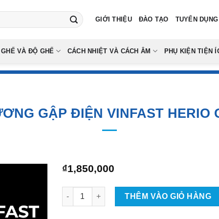
GIỚI THIỆU
ĐÀO TẠO
TUYỂN DỤNG
 GHẾ VÀ ĐỘ GHẾ
CÁCH NHIỆT VÀ CÁCH ÂM
PHỤ KIỆN TIỆN Í
ƠNG GẬP ĐIỆN VINFAST HERIO
₫
1,850,000
Độ Gương Gập Điện Vinfast Herio Green số lư
THÊM VÀO GIỎ HÀNG