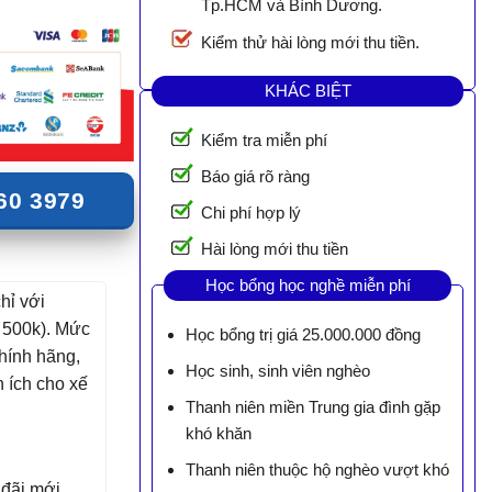
Tp.HCM và Bình Dương.
Kiểm thử hài lòng mới thu tiền.
KHÁC BIỆT
Kiểm tra miễn phí
Báo giá rõ ràng
60 3979
Chi phí hợp lý
Hài lòng mới thu tiền
Học bổng học nghề miễn phí
hỉ với
 500k). Mức
Học bổng trị giá 25.000.000 đồng
hính hãng,
Học sinh, sinh viên nghèo
n ích cho xế
Thanh niên miền Trung gia đình gặp
khó khăn
Thanh niên thuộc hộ nghèo vượt khó
 đãi mới