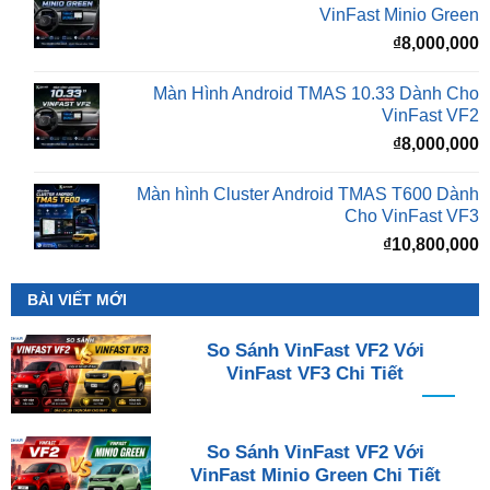
₫
VinFast Minio Green
₫
8,000,000
Màn Hình Android TMAS 10.33 Dành Cho
VinFast VF2
₫
8,000,000
Màn hình Cluster Android TMAS T600 Dành
Cho VinFast VF3
₫
10,800,000
BÀI VIẾT MỚI
So Sánh VinFast VF2 Với
VinFast VF3 Chi Tiết
So Sánh VinFast VF2 Với
VinFast Minio Green Chi Tiết